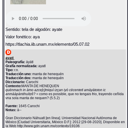
Sentido: tela de algodón: ayate
Valor fonético: aya
https://tlachia.iib.unam.mx/elemento/05.07.02
ayatl
Paleografía:
äyätl
Grafía normalizada:
ayatl
Tipo:
r.n.
Traducción uno:
manta de henequén
Traducción dos:
manta de henequén
Diccionario:
Carochi
Contexto:
MANTA DE HENEQUEN
quënmach in àmo azce[c]miquì izçan iyò cëcentetl amäyätoton ic
anmààpäntihuïtzê?
= como es possible, que no tengais frio, trayendo ceñida
vna sola manta de nequen? (5.5.2)
Fuente:
1645 Carochi
Notas:
ä--
Gran Diccionario Náhuatl [en línea]. Universidad Nacional Autónoma de
México [Ciudad Universitaria, México D.F.]: 2012 [29-08-2020]. Disponible en
la Web http://www.gdn.unam.mx/contexto/19106