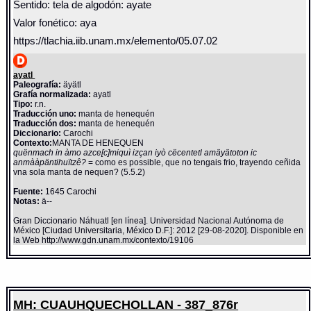
Sentido: tela de algodón: ayate
Valor fonético: aya
https://tlachia.iib.unam.mx/elemento/05.07.02
ayatl
Paleografía:
äyätl
Grafía normalizada:
ayatl
Tipo:
r.n.
Traducción uno:
manta de henequén
Traducción dos:
manta de henequén
Diccionario:
Carochi
Contexto:
MANTA DE HENEQUEN
quënmach in àmo azce[c]miquì izçan iyò cëcentetl amäyätoton ic
anmààpäntihuïtzê?
= como es possible, que no tengais frio, trayendo ceñida
vna sola manta de nequen? (5.5.2)
Fuente:
1645 Carochi
Notas:
ä--
Gran Diccionario Náhuatl [en línea]. Universidad Nacional Autónoma de
México [Ciudad Universitaria, México D.F.]: 2012 [29-08-2020]. Disponible en
la Web http://www.gdn.unam.mx/contexto/19106
MH: CUAUHQUECHOLLAN - 387_876r