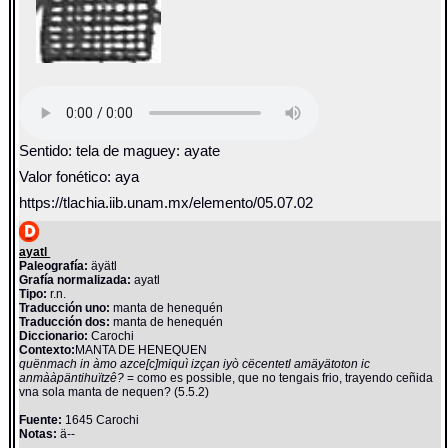
Sentido: tela de maguey: ayate
Valor fonético: aya
https://tlachia.iib.unam.mx/elemento/05.07.02
ayatl
Paleografía:
äyätl
Grafía normalizada:
ayatl
Tipo:
r.n.
Traducción uno:
manta de henequén
Traducción dos:
manta de henequén
Diccionario:
Carochi
Contexto:
MANTA DE HENEQUEN
quënmach in àmo azce[c]miquì izçan iyò cëcentetl amäyätoton ic
anmààpäntihuïtzê?
= como es possible, que no tengais frio, trayendo ceñida
vna sola manta de nequen? (5.5.2)
Fuente:
1645 Carochi
Notas:
ä--