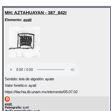
MH: AZTAHUAYAN - 387_842r
Elemento:
ayatl
Sentido: tela de algodón: ayate
Valor fonético: ayatl
https://tlachia.iib.unam.mx/elemento/05.07.02
ayatl
Paleografía:
äyätl