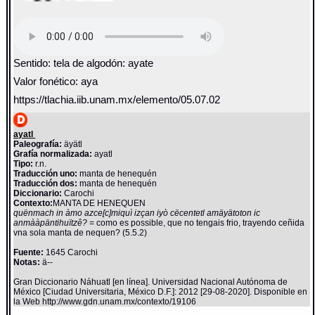
Sentido: tela de algodón: ayate
Valor fonético: aya
https://tlachia.iib.unam.mx/elemento/05.07.02
ayatl
Paleografía:
äyätl
Grafía normalizada:
ayatl
Tipo:
r.n.
Traducción uno:
manta de henequén
Traducción dos:
manta de henequén
Diccionario:
Carochi
Contexto:
MANTA DE HENEQUEN
quënmach in àmo azce[c]miquì izçan iyò cëcentetl amäyätoton ic
anmààpäntihuïtzê?
= como es possible, que no tengais frio, trayendo ceñida
vna sola manta de nequen? (5.5.2)
Fuente:
1645 Carochi
Notas:
ä--
Gran Diccionario Náhuatl [en línea]. Universidad Nacional Autónoma de
México [Ciudad Universitaria, México D.F.]: 2012 [29-08-2020]. Disponible en
la Web http://www.gdn.unam.mx/contexto/19106