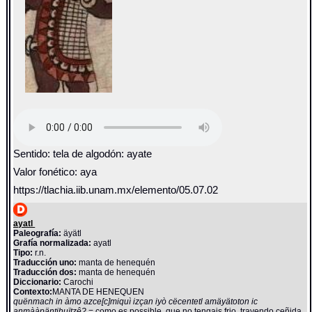
Sentido: tela de algodón: ayate
Valor fonético: aya
https://tlachia.iib.unam.mx/elemento/05.07.02
ayatl
Paleografía:
äyätl
Grafía normalizada:
ayatl
Tipo:
r.n.
Traducción uno:
manta de henequén
Traducción dos:
manta de henequén
Diccionario:
Carochi
Contexto:
MANTA DE HENEQUEN
quënmach in àmo azce[c]miquì izçan iyò cëcentetl amäyätoton ic
anmààpäntihuïtzê?
= como es possible, que no tengais frio, trayendo ceñida