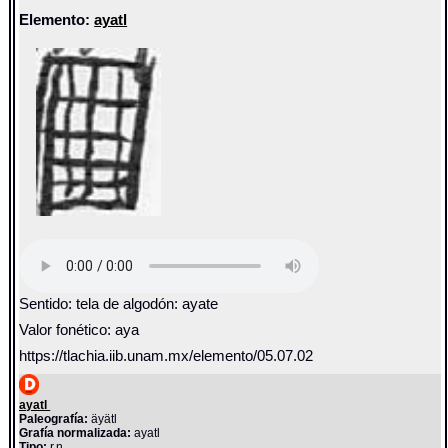
Elemento:
ayatl
Sentido: tela de algodón: ayate
Valor fonético: aya
https://tlachia.iib.unam.mx/elemento/05.07.02
ayatl
Paleografía:
äyätl
Grafía normalizada:
ayatl
Tipo:
r.n.