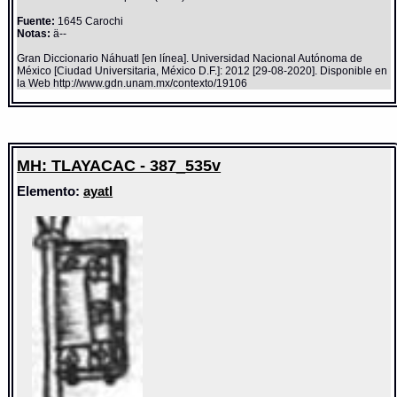
Fuente:
1645 Carochi
Notas:
ä--
Gran Diccionario Náhuatl [en línea]. Universidad Nacional Autónoma de
México [Ciudad Universitaria, México D.F.]: 2012 [29-08-2020]. Disponible en
la Web http://www.gdn.unam.mx/contexto/19106
MH: TLAYACAC - 387_535v
Elemento:
ayatl