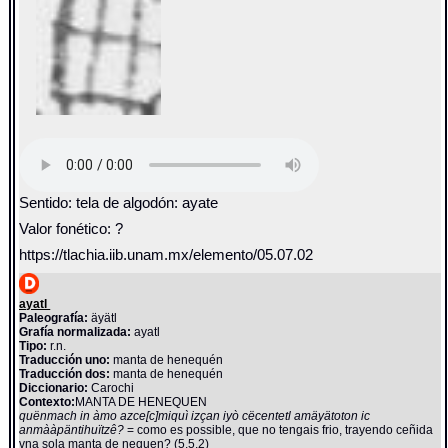
Sentido: tela de algodón: ayate
Valor fonético: ?
https://tlachia.iib.unam.mx/elemento/05.07.02
ayatl
Paleografía:
äyätl
Grafía normalizada:
ayatl
Tipo:
r.n.
Traducción uno:
manta de henequén
Traducción dos:
manta de henequén
Diccionario:
Carochi
Contexto:
MANTA DE HENEQUEN
quënmach in àmo azce[c]miquì izçan iyò cëcentetl amäyätoton ic
anmààpäntihuïtzê?
= como es possible, que no tengais frio, trayendo ceñida
vna sola manta de nequen? (5.5.2)