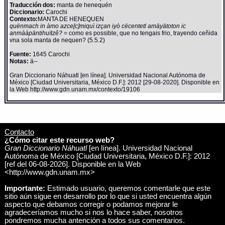
Traducción dos:
manta de henequén
Diccionario:
Carochi
Contexto:
MANTA DE HENEQUEN
quënmach in àmo azce[c]miquì izçan iyò cëcentetl amäyätoton ic
anmààpäntihuïtzê?
= como es possible, que no tengais frio, trayendo ceñida
vna sola manta de nequen? (5.5.2)
Fuente:
1645 Carochi
Notas:
ä--
Gran Diccionario Náhuatl [en línea]. Universidad Nacional Autónoma de
México [Ciudad Universitaria, México D.F.]: 2012 [29-08-2020]. Disponible en
la Web http://www.gdn.unam.mx/contexto/19106
Contacto
¿Cómo citar este recurso web?
Gran Diccionario Náhuatl
[en línea]. Universidad Nacional
Autónoma de México [Ciudad Universitaria, México D.F.]: 2012
[ref del 06-08-2026]. Disponible en la Web
<http://www.gdn.unam.mx>
Importante:
Estimado usuario, queremos comentarle que este
sitio aún sigue en desarrollo por lo que si usted encuentra algún
aspecto que debamos corregir o podamos mejorar le
agradeceríamos mucho si nos lo hace saber, nosotros
pondremos mucha antención a todos sus comentarios.