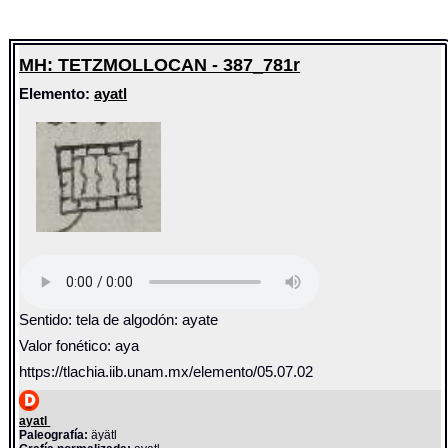
MH: TETZMOLLOCAN - 387_781r
Elemento:
ayatl
Sentido: tela de algodón: ayate
Valor fonético: aya
https://tlachia.iib.unam.mx/elemento/05.07.02
ayatl
Paleografía:
äyätl