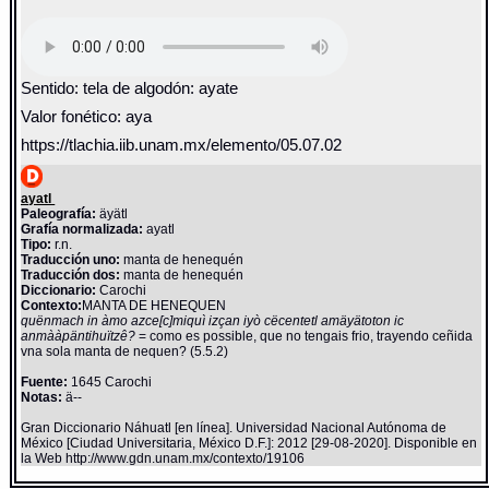
Sentido: tela de algodón: ayate
Valor fonético: aya
https://tlachia.iib.unam.mx/elemento/05.07.02
ayatl
Paleografía:
äyätl
Grafía normalizada:
ayatl
Tipo:
r.n.
Traducción uno:
manta de henequén
Traducción dos:
manta de henequén
Diccionario:
Carochi
Contexto:
MANTA DE HENEQUEN
quënmach in àmo azce[c]miquì izçan iyò cëcentetl amäyätoton ic
anmààpäntihuïtzê?
= como es possible, que no tengais frio, trayendo ceñida
vna sola manta de nequen? (5.5.2)
Fuente:
1645 Carochi
Notas:
ä--
Gran Diccionario Náhuatl [en línea]. Universidad Nacional Autónoma de
México [Ciudad Universitaria, México D.F.]: 2012 [29-08-2020]. Disponible en
la Web http://www.gdn.unam.mx/contexto/19106