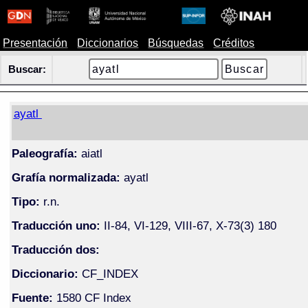
Presentación
Diccionarios
Búsquedas
Créditos
Buscar:
ayatl
Paleografía:
aiatl
Grafía normalizada:
ayatl
Tipo:
r.n.
Traducción uno:
II-84, VI-129, VIII-67, X-73(3) 180
Traducción dos:
Diccionario:
CF_INDEX
Fuente:
1580 CF Index