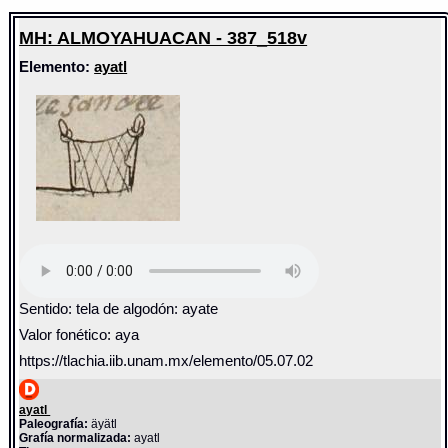
MH: ALMOYAHUACAN - 387_518v
Elemento:
ayatl
Sentido: tela de algodón: ayate
Valor fonético: aya
https://tlachia.iib.unam.mx/elemento/05.07.02
ayatl
Paleografía:
äyätl
Grafía normalizada:
ayatl