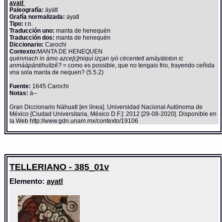
ayatl
Paleografía:
äyätl
Grafía normalizada:
ayatl
Tipo:
r.n.
Traducción uno:
manta de henequén
Traducción dos:
manta de henequén
Diccionario:
Carochi
Contexto:
MANTA DE HENEQUEN
quënmach in àmo azce[c]miquì izçan iyò cëcentetl amäyätoton ic
anmààpäntihuïtzê?
= como es possible, que no tengais frio, trayendo ceñida
vna sola manta de nequen? (5.5.2)
Fuente:
1645 Carochi
Notas:
ä--
Gran Diccionario Náhuatl [en línea]. Universidad Nacional Autónoma de
México [Ciudad Universitaria, México D.F.]: 2012 [29-08-2020]. Disponible en
la Web http://www.gdn.unam.mx/contexto/19106
TELLERIANO - 385_01v
Elemento:
ayatl