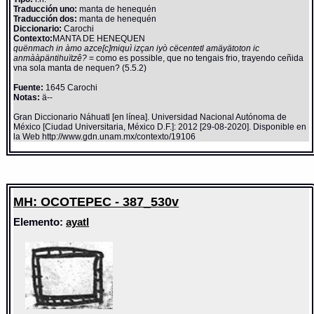
Traducción uno:
manta de henequén
Traducción dos:
manta de henequén
Diccionario:
Carochi
Contexto:
MANTA DE HENEQUEN
quënmach in àmo azce[c]miquì izçan iyò cëcentetl amäyätoton ic
anmààpäntihuïtzê?
= como es possible, que no tengais frio, trayendo ceñida
vna sola manta de nequen? (5.5.2)
Fuente:
1645 Carochi
Notas:
ä--
Gran Diccionario Náhuatl [en línea]. Universidad Nacional Autónoma de
México [Ciudad Universitaria, México D.F.]: 2012 [29-08-2020]. Disponible en
la Web http://www.gdn.unam.mx/contexto/19106
MH: OCOTEPEC - 387_530v
Elemento:
ayatl