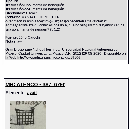
Tipo:
r.n.
Traducción uno:
manta de henequén
Traducción dos:
manta de henequén
Diccionario:
Carochi
Contexto:
MANTA DE HENEQUEN
quënmach in àmo azce[c]miquì izçan iyò cëcentetl amäyätoton ic
anmààpäntihuïtzê?
= como es possible, que no tengais frio, trayendo ceñida
vna sola manta de nequen? (5.5.2)
Fuente:
1645 Carochi
Notas:
ä--
Gran Diccionario Náhuatl [en línea]. Universidad Nacional Autónoma de
México [Ciudad Universitaria, México D.F.]: 2012 [29-08-2020]. Disponible en
la Web http://www.gdn.unam.mx/contexto/19106
MH: ATENCO - 387_679r
Elemento:
ayatl