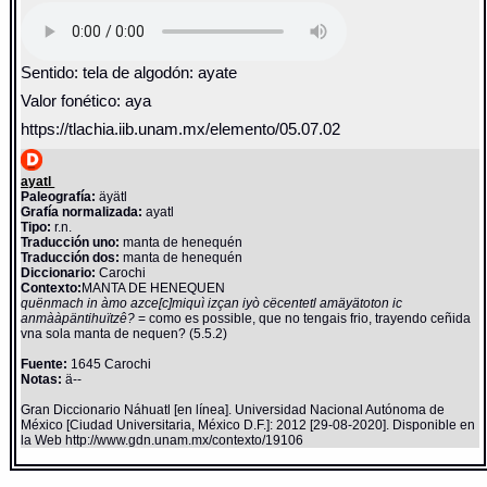
Sentido: tela de algodón: ayate
Valor fonético: aya
https://tlachia.iib.unam.mx/elemento/05.07.02
ayatl
Paleografía:
äyätl
Grafía normalizada:
ayatl
Tipo:
r.n.
Traducción uno:
manta de henequén
Traducción dos:
manta de henequén
Diccionario:
Carochi
Contexto:
MANTA DE HENEQUEN
quënmach in àmo azce[c]miquì izçan iyò cëcentetl amäyätoton ic
anmààpäntihuïtzê?
= como es possible, que no tengais frio, trayendo ceñida
vna sola manta de nequen? (5.5.2)
Fuente:
1645 Carochi
Notas:
ä--
Gran Diccionario Náhuatl [en línea]. Universidad Nacional Autónoma de
México [Ciudad Universitaria, México D.F.]: 2012 [29-08-2020]. Disponible en
la Web http://www.gdn.unam.mx/contexto/19106