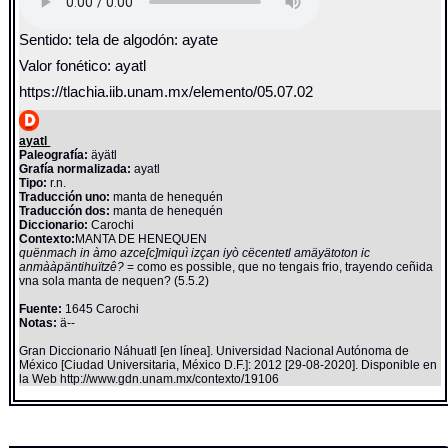
Sentido: tela de algodón: ayate
Valor fonético: ayatl
https://tlachia.iib.unam.mx/elemento/05.07.02
ayatl
Paleografía:
äyätl
Grafía normalizada:
ayatl
Tipo:
r.n.
Traducción uno:
manta de henequén
Traducción dos:
manta de henequén
Diccionario:
Carochi
Contexto:
MANTA DE HENEQUEN
quënmach in àmo azce[c]miquì izçan iyò cëcentetl amäyätoton ic
anmààpäntihuïtzê?
= como es possible, que no tengais frio, trayendo ceñida
vna sola manta de nequen? (5.5.2)
Fuente:
1645 Carochi
Notas:
ä--
Gran Diccionario Náhuatl [en línea]. Universidad Nacional Autónoma de
México [Ciudad Universitaria, México D.F.]: 2012 [29-08-2020]. Disponible en
la Web http://www.gdn.unam.mx/contexto/19106