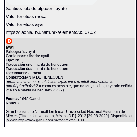
Sentido: tela de algodón: ayate
Valor fonético: meca
Valor fonético: aya
https://tlachia.iib.unam.mx/elemento/05.07.02
ayatl
Paleografía:
äyätl
Grafía normalizada:
ayatl
Tipo:
r.n.
Traducción uno:
manta de henequén
Traducción dos:
manta de henequén
Diccionario:
Carochi
Contexto:
MANTA DE HENEQUEN
quënmach in àmo azce[c]miquì izçan iyò cëcentetl amäyätoton ic
anmààpäntihuïtzê?
= como es possible, que no tengais frio, trayendo ceñida
vna sola manta de nequen? (5.5.2)
Fuente:
1645 Carochi
Notas:
ä--
Gran Diccionario Náhuatl [en línea]. Universidad Nacional Autónoma de
México [Ciudad Universitaria, México D.F.]: 2012 [29-08-2020]. Disponible en
la Web http://www.gdn.unam.mx/contexto/19106