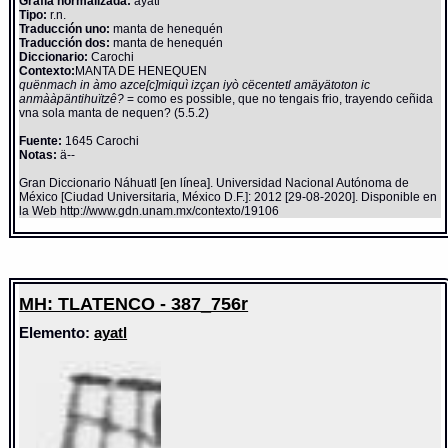
Grafía normalizada:
ayatl
Tipo:
r.n.
Traducción uno:
manta de henequén
Traducción dos:
manta de henequén
Diccionario:
Carochi
Contexto:
MANTA DE HENEQUEN
quënmach in àmo azce[c]miquì izçan iyò cëcentetl amäyätoton ic
anmààpäntihuïtzê?
= como es possible, que no tengais frio, trayendo ceñida
vna sola manta de nequen? (5.5.2)
Fuente:
1645 Carochi
Notas:
ä--
Gran Diccionario Náhuatl [en línea]. Universidad Nacional Autónoma de
México [Ciudad Universitaria, México D.F.]: 2012 [29-08-2020]. Disponible en
la Web http://www.gdn.unam.mx/contexto/19106
MH: TLATENCO - 387_756r
Elemento:
ayatl