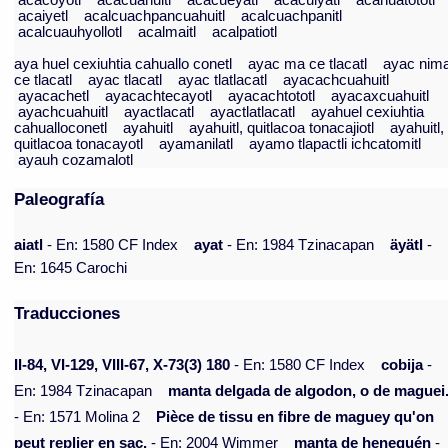
acacoyotl
acacuahuitl
acacueyatl
acacuiyatl
acahuatototl
acaiyetl
acalcuachpancuahuitl
acalcuachpanitl
acalcuauhyollotl
acalmaitl
acalpatiotl
aya huel cexiuhtia cahuallo conetl
ayac ma ce tlacatl
ayac nim
ce tlacatl
ayac tlacatl
ayac tlatlacatl
ayacachcuahuitl
ayacachetl
ayacachtecayotl
ayacachtototl
ayacaxcuahuitl
ayachcuahuitl
ayactlacatl
ayactlatlacatl
ayahuel cexiuhtia
cahualloconetl
ayahuitl
ayahuitl, quitlacoa tonacajiotl
ayahuitl,
quitlacoa tonacayotl
ayamanilatl
ayamo tlapactli ichcatomitl
ayauh cozamalotl
Paleografía
aiatl
- En: 1580 CF Index
ayat
- En: 1984 Tzinacapan
äyätl
-
En: 1645 Carochi
Traducciones
II-84, VI-129, VIII-67, X-73(3) 180
- En: 1580 CF Index
cobija
-
En: 1984 Tzinacapan
manta delgada de algodon, o de maguei
- En: 1571 Molina 2
Pièce de tissu en fibre de maguey qu'on
peut replier en sac.
- En: 2004 Wimmer
manta de henequén
-