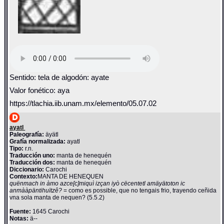
Sentido: tela de algodón: ayate
Valor fonético: aya
https://tlachia.iib.unam.mx/elemento/05.07.02
ayatl
Paleografía:
äyätl
Grafía normalizada:
ayatl
Tipo:
r.n.
Traducción uno:
manta de henequén
Traducción dos:
manta de henequén
Diccionario:
Carochi
Contexto:
MANTA DE HENEQUEN
quënmach in àmo azce[c]miquì izçan iyò cëcentetl amäyätoton ic
anmààpäntihuïtzê?
= como es possible, que no tengais frio, trayendo ceñida
vna sola manta de nequen? (5.5.2)
Fuente:
1645 Carochi
Notas:
ä--