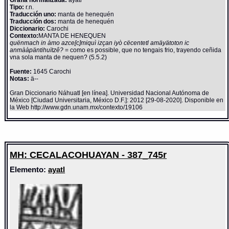
Grafía normalizada:
ayatl
Tipo:
r.n.
Traducción uno:
manta de henequén
Traducción dos:
manta de henequén
Diccionario:
Carochi
Contexto:
MANTA DE HENEQUEN
quënmach in àmo azce[c]miquì izçan iyò cëcentetl amäyätoton ic
anmààpäntihuïtzê?
= como es possible, que no tengais frio, trayendo ceñida
vna sola manta de nequen? (5.5.2)
Fuente:
1645 Carochi
Notas:
ä--
Gran Diccionario Náhuatl [en línea]. Universidad Nacional Autónoma de
México [Ciudad Universitaria, México D.F.]: 2012 [29-08-2020]. Disponible en
la Web http://www.gdn.unam.mx/contexto/19106
MH: CECALACOHUAYAN - 387_745r
Elemento:
ayatl