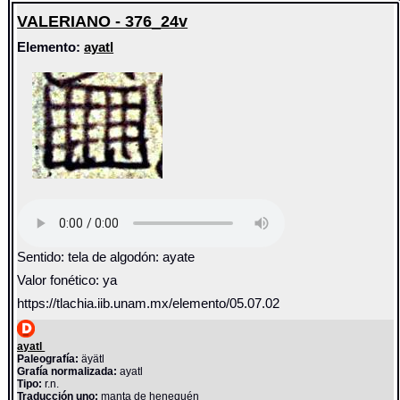
VALERIANO - 376_24v
Elemento:
ayatl
Sentido: tela de algodón: ayate
Valor fonético: ya
https://tlachia.iib.unam.mx/elemento/05.07.02
ayatl
Paleografía:
äyätl
Grafía normalizada:
ayatl
Tipo:
r.n.
Traducción uno:
manta de henequén