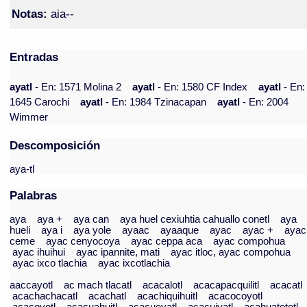
Notas:
aia--
Entradas
ayatl
- En: 1571 Molina 2
ayatl
- En: 1580 CF Index
ayatl
- En:
1645 Carochi
ayatl
- En: 1984 Tzinacapan
ayatl
- En: 2004
Wimmer
Descomposición
aya-tl
Palabras
aya
aya +
aya can
aya huel cexiuhtia cahuallo conetl
aya
hueli
aya i
aya yole
ayaac
ayaaque
ayac
ayac +
ayac
ceme
ayac cenyocoya
ayac ceppa aca
ayac compohua
ayac ihuihui
ayac ipannite, mati
ayac itloc, ayac compohua
ayac ixco tlachia
ayac ixcotlachia
aaccayotl
ac mach tlacatl
acacalotl
acacapacquilitl
acacatl
acachachacatl
acachatl
acachiquihuitl
acacocoyotl