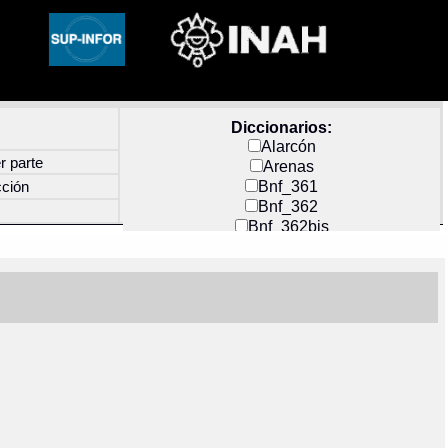
Diccionarios:
Alarcón
r parte
Arenas
Bnf_361
cción
Bnf_362
Bnf_362bis
Carochi
CF_INDEX
Clavijero
Cortés y Zedeño
Docs_México
Durán
Guerra
Mecayapan
Molina_1
Molina_2
Olmos_G