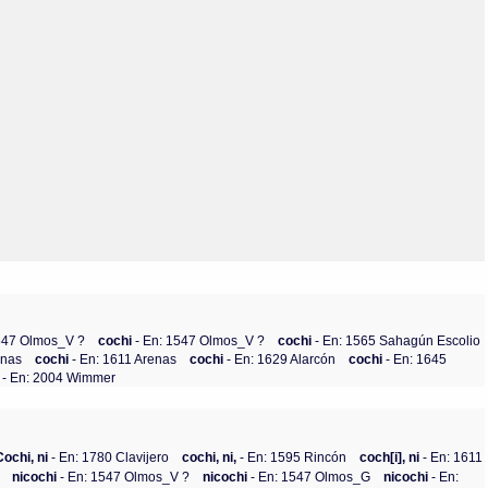
Olmos_V
Paredes
Rincón
Sahagún Escolio
Tezozomoc
Tzinacapan
Wimmer
1547 Olmos_V ?
cochi
- En: 1547 Olmos_V ?
cochi
- En: 1565 Sahagún Escolio
enas
cochi
- En: 1611 Arenas
cochi
- En: 1629 Alarcón
cochi
- En: 1645
i
- En: 2004 Wimmer
Cochi, ni
- En: 1780 Clavijero
cochi, ni,
- En: 1595 Rincón
coch[i], ni
- En: 1611
nicochi
- En: 1547 Olmos_V ?
nicochi
- En: 1547 Olmos_G
nicochi
- En: