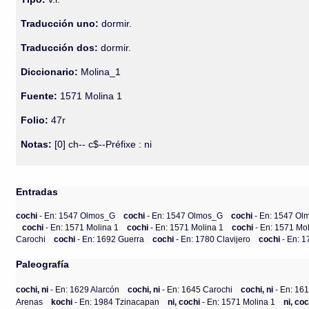
Traducción uno:
dormir.
Traducción dos:
dormir.
Diccionario:
Molina_1
Fuente:
1571 Molina 1
Folio:
47r
Notas:
[0] ch-- c$--Préfixe : ni
Entradas
cochi
- En: 1547 Olmos_G
cochi
- En: 1547 Olmos_G
cochi
- En: 1547 O
cochi
- En: 1571 Molina 1
cochi
- En: 1571 Molina 1
cochi
- En: 1571 Mo
Carochi
cochi
- En: 1692 Guerra
cochi
- En: 1780 Clavijero
cochi
- En: 
Paleografía
cochi, ni
- En: 1629 Alarcón
cochi, ni
- En: 1645 Carochi
cochi, ni
- En: 16
Arenas
kochi
- En: 1984 Tzinacapan
ni, cochi
- En: 1571 Molina 1
ni, coc