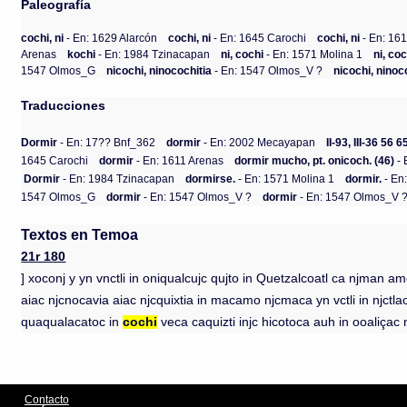
Paleografía
cochi, ni
- En: 1629 Alarcón
cochi, ni
- En: 1645 Carochi
cochi, ni
- En: 16
Arenas
kochi
- En: 1984 Tzinacapan
ni, cochi
- En: 1571 Molina 1
ni, coc
1547 Olmos_G
nicochi, ninocochitia
- En: 1547 Olmos_V ?
nicochi, ninoc
Traducciones
Dormir
- En: 17?? Bnf_362
dormir
- En: 2002 Mecayapan
II-93, III-36 56 
1645 Carochi
dormir
- En: 1611 Arenas
dormir mucho, pt. onicoch. (46)
- 
Dormir
- En: 1984 Tzinacapan
dormirse.
- En: 1571 Molina 1
dormir.
- En
1547 Olmos_G
dormir
- En: 1547 Olmos_V ?
dormir
- En: 1547 Olmos_V 
Textos en Temoa
21r 180
] xoconj y yn vnctli in oniqualcujc qujto in Quetzalcoatl ca njman am
aiac njcnocavia aiac njcquixtia in macamo njcmaca yn vctli in njctlaoa
quaqualacatoc in
cochi
veca caquizti injc hicotoca auh in ooaliçac
Contacto