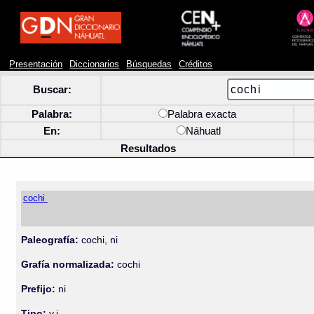
Presentación
Diccionarios
Búsquedas
Créditos
Buscar:
Palabra:
Palabra exacta
En:
Náhuatl
Resultados
cochi
Paleografía:
cochi, ni
Grafía normalizada:
cochi
Prefijo:
ni
Tipo:
v.i.