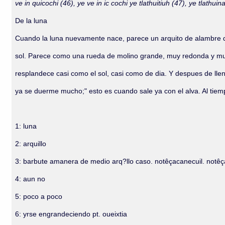
ve in quicochi (46), ye ve in ic cochi ye tlathuitiuh (47), ye tlath
De la luna
Cuando la luna nuevamente nace, parece un arquito de alambre del
sol. Parece como una rueda de molino grande, muy redonda y muy
resplandece casi como el sol, casi como de dia. Y despues de l
ya se duerme mucho;" esto es cuando sale ya con el alva. Al tiemp
1: luna
2: arquillo
3: barbute amanera de medio arq?llo caso. notêçacanecuil. notêç
4: aun no
5: poco a poco
6: yrse engrandeciendo pt. oueixtia