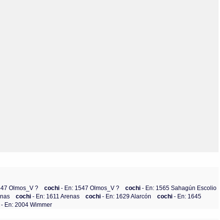
1547 Olmos_V ?
cochi
- En: 1547 Olmos_V ?
cochi
- En: 1565 Sahagún Escolio
enas
cochi
- En: 1611 Arenas
cochi
- En: 1629 Alarcón
cochi
- En: 1645
i
- En: 2004 Wimmer