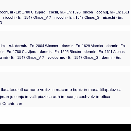
Cochi, ni
- En: 1780 Clavijero
cochi, ni,
- En: 1595 Rincón
coch[i], ni
- En: 1611
nicochi
- En: 1547 Olmos_V ?
nicochi
- En: 1547 Olmos_G
nicochi
- En:
_G
ndex
v.i., dormir.
- En: 2004 Wimmer
dormir
- En: 1629 Alarcón
dormir
- En:
mir
- En: 1780 Clavijero
dormir.
- En: 1595 Rincón
dormir
- En: 1611 Arenas
ormir
- En: 1547 Olmos_V ?
yo duermo
- En: 1547 Olmos_G
dormir
- En:
 tlacateculotl camono velitiz in macamo tiquiz in maca titlapaloz ca
man jc conjc in vctli piaztica auh in oconjc cochvetz in otlica
oti Cochtocan