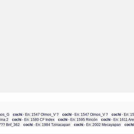
lmos_G
cochi
- En: 1547 Olmos_V ?
cochi
- En: 1547 Olmos_V ?
cochi
- En: 
lina 2
cochi
- En: 1580 CF Index
cochi
- En: 1595 Rincón
cochi
- En: 1611 Ar
17?? Bnf_362
cochi
- En: 1984 Tzinacapan
cochi
- En: 2002 Mecayapan
coch