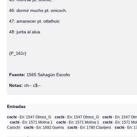
46: dormir mucho pt. onicoch.
47: amanecer pt. otlathuic
48: junta al alua
(P_161r)
Fuente:
1565 Sahagún Escolio
Notas:
ch-- c$--
Entradas
cochi
- En: 1547 Olmos_G
cochi
- En: 1547 Olmos_G
cochi
- En: 1547 O
cochi
- En: 1571 Molina 1
cochi
- En: 1571 Molina 1
cochi
- En: 1571 Mo
Carochi
cochi
- En: 1692 Guerra
cochi
- En: 1780 Clavijero
cochi
- En: 