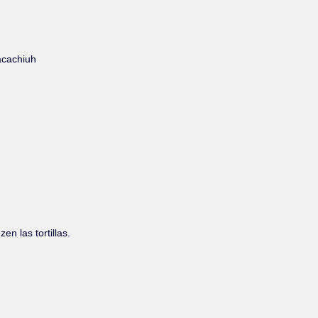
acachiuh
n las tortillas.