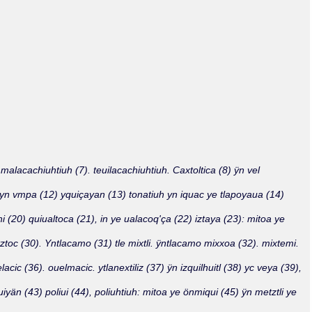
Olmos_V
Paredes
Rincón
Sahagún Escolio
Tezozomoc
Tzinacapan
Wimmer
malacachiuhtiuh (7). teuilacachiuhtiuh. Caxtoltica (8) ÿn vel
a yn vmpa (12) yquiçayan (13) tonatiuh yn iquac ye tlapoyaua (14)
chi (20) quiualtoca (21), in ye ualacoq'ça (22) iztaya (23): mitoa ye
etztoc (30). Yntlacamo (31) tle mixtli. ÿntlacamo mixxoa (32). mixtemi.
acic (36). ouelmacic. ytlanextiliz (37) ÿn izquilhuitl (38) yc veya (39),
än (43) poliui (44), poliuhtiuh: mitoa ye önmiqui (45) ÿn metztli ye