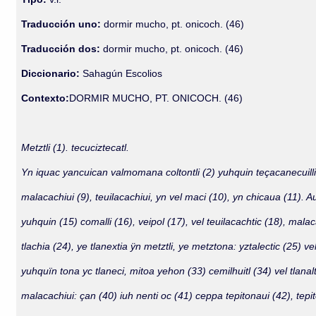
Traducción uno:
dormir mucho, pt. onicoch. (46)
Traducción dos:
dormir mucho, pt. onicoch. (46)
Diccionario:
Sahagún Escolios
Contexto:
DORMIR MUCHO, PT. ONICOCH. (46)
Metztli (1). tecuciztecatl.
Yn iquac yancuican valmomana coltontli (2) yuhquin teçacanecuilli (3
malacachiui (9), teuilacachiui, yn vel maci (10), yn chicaua (11)
yuhquin (15) comalli (16), veipol (17), vel teuilacachtic (18), malaca
tlachia (24), ye tlanextia ÿn metztli, ye metztona: yztalectic (25) 
yuhquïn tona yc tlaneci, mitoa yehon (33) cemilhuitl (34) vel tlanalt
malacachiui: çan (40) iuh nenti oc (41) ceppa tepitonaui (42), tep