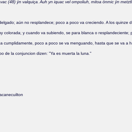
uinavac (48) ÿn valquiça. Auh yn iquac vel ompoliuh, mitoa önmic ÿn metztl
gado; aún no resplandece; poco a poco va creciendo. A los quinze dias 
 colorada; y cuando va subiendo, se para blanca o resplandeciente; p
lena cumplidamente, poco a poco se va menguando, hasta que se va a 
o de la conjuncion dizen: "Ya es muerta la luna."
acanecuilton