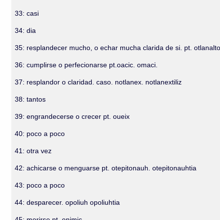
33: casi
34: dia
35: resplandecer mucho, o echar mucha clarida de si. pt. otlanalto
36: cumplirse o perfecionarse pt.oacic. omaci.
37: resplandor o claridad. caso. notlanex. notlanextiliz
38: tantos
39: engrandecerse o crecer pt. oueix
40: poco a poco
41: otra vez
42: achicarse o menguarse pt. otepitonauh. otepitonauhtia
43: poco a poco
44: desparecer. opoliuh opoliuhtia
45: morirse pt. onimic.