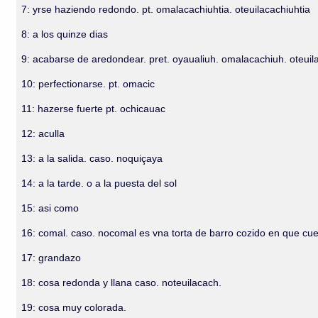
7: yrse haziendo redondo. pt. omalacachiuhtia. oteuilacachiuhtia
8: a los quinze dias
9: acabarse de aredondear. pret. oyaualiuh. omalacachiuh. oteuil
10: perfectionarse. pt. omacic
11: hazerse fuerte pt. ochicauac
12: aculla
13: a la salida. caso. noquiçaya
14: a la tarde. o a la puesta del sol
15: asi como
16: comal. caso. nocomal es vna torta de barro cozido en que cueze
17: grandazo
18: cosa redonda y llana caso. noteuilacach.
19: cosa muy colorada.