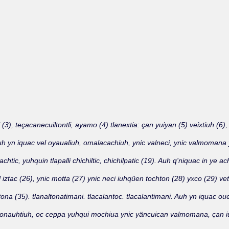
), teçacanecuiltontli, ayamo (4) tlanextia: çan yuiyan (5) veixtiuh (6), 
. Auh yn iquac vel oyaualiuh, omalacachiuh, ynic valneci, ynic valmoman
chtic, yuhquin tlapalli chichiltic, chichilpatic (19). Auh q'niquac in ye a
vel iztac (26), ynic motta (27) ynic neci iuhqüen tochton (28) yxco (29) v
ona (35). tlanaltonatimani. tlacalantoc. tlacalantimani. Auh yn iquac ouel
itonauhtiuh, oc ceppa yuhqui mochiua ynic yäncuican valmomana, çan iuiy