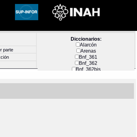
Diccionarios:
Alarcón
r parte
Arenas
Bnf_361
cción
Bnf_362
Bnf_362bis
Carochi
CF_INDEX
Clavijero
Cortés y Zedeño
Docs_México
Durán
Guerra
Mecayapan
Molina_1
Molina_2
Olmos_G