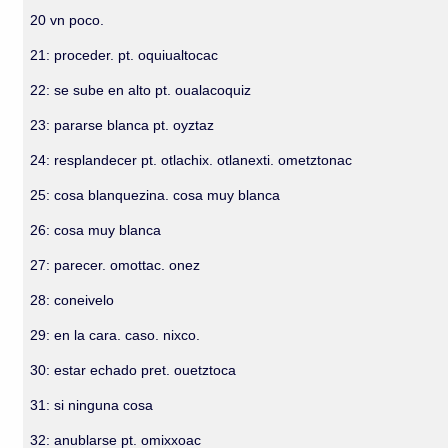
20 vn poco.
21: proceder. pt. oquiualtocac
22: se sube en alto pt. oualacoquiz
23: pararse blanca pt. oyztaz
24: resplandecer pt. otlachix. otlanexti. ometztonac
25: cosa blanquezina. cosa muy blanca
26: cosa muy blanca
27: parecer. omottac. onez
28: coneivelo
29: en la cara. caso. nixco.
30: estar echado pret. ouetztoca
31: si ninguna cosa
32: anublarse pt. omixxoac