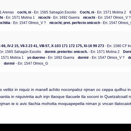
11 Arenas
cochi, ni
- En: 1565 Sahagún Escolio
Cochi, ni
- En: 1571 Molina 2
hi
- En: 1571 Molina 1
nicochi
- En: 1692 Guerra
nicochi
- En: 1547 Olmos_V ?
ochitia
- En: 1547 Olmos_V ?
nicochi; pret. perfecto onicoch
- En: 1547 Olmos
65 66, IV-2 15, VII-3 23 41, VIII-57, X-103 171 172 175, XI-16 99 273
- En: 1580 CF I
En: 1565 Sahagún Escolio
dormir. preterito: onicoch.
- En: 1571 Molina 2
Dor
: 1571 Molina 1
yo duermo
- En: 1692 Guerra
dormir
- En: 1547 Olmos_V ?
d
?
dormir
- En: 1547 Olmos_G
o velitiz in niquiz in manell achito noconpaloz njman oc ceppa quilhui in
ntia in niquivintia auh injn tlaoque tlacuele tla xoconi in Quetzalcoatl nj
 njman ie ic avic tlachia mohotta moquapepetla niman jc vncan tlatocai