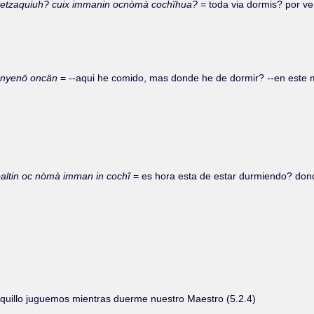
quetzaquiuh? cuix immanin ocnòmà cochïhua?
= toda via dormis? por v
çanyenö oncän
= --aqui he comido, mas donde he de dormir? --en este m
altin oc nòmà imman in cochî
= es hora esta de estar durmiendo? don
quillo juguemos mientras duerme nuestro Maestro (5.2.4)