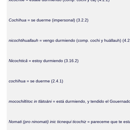
Cochïhua
= se duerme (impersonal) (3.2.2)
nicochtihuallauh
= vengo durmiendo (comp. cochi y huällauh) (4.2
Nicochticâ
= estoy durmiendo (3.16.2)
cochïhua
= se duerme (2.4.1)
mocochiltìtoc in tlàtoäni
= está durmiendo, y tendido el Gouernador
Nomati (pro ninomati) inic ticnequi ticochiz
= pareceme que te est