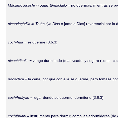
Mäcamo xicochi in oquic tëmachtilo
= no duermas, mientras se pre
nicnotlaçòtilia in Totëcuiyo Dios
= [amo a Dios] reverencial por la 
cochïhua
= se duerme (3.6.3)
nicochtihuitz
= vengo durmiendo (mas vsado, y seguro (comp. cochi
nocochca
= la cena, por que con ella se duerme, pero tomase por 
cochïhuáyan
= lugar donde se duerme, dormitorio (3.6.3)
cochïhuani
= instrumento para dormir, como las adormideras (de c