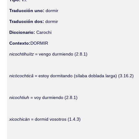
Traducción uno:
dormir
Traducción dos:
dormir
Diccionario:
Carochi
Contexto:
DORMIR
nicochtihuïtz
= vengo durmiendo (2.8.1)
nicöcochticâ
= estoy dormitando (sílaba doblada larga) (3.16.2)
nicochtiuh
= voy durmiendo (2.8.1)
xicochicän
= dormid vosotros (1.4.3)