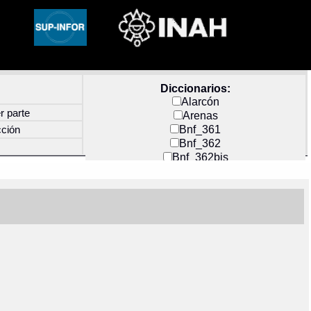
Diccionarios:
Alarcón
r parte
Arenas
Bnf_361
cción
Bnf_362
Bnf_362bis
Carochi
CF_INDEX
Clavijero
Cortés y Zedeño
Docs_México
Durán
Guerra
Mecayapan
Molina_1
Molina_2
Olmos_G