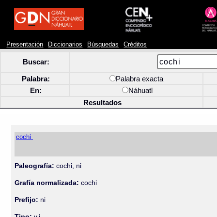
Presentación
Diccionarios
Búsquedas
Créditos
Buscar:
Palabra:
Palabra exacta
En:
Náhuatl
Resultados
cochi
Paleografía:
cochi, ni
Grafía normalizada:
cochi
Prefijo:
ni
Tipo:
v.i.