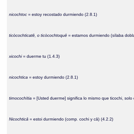
nicochtoc
= estoy recostado durmiendo (2.8.1)
ticòcochticatê, o ticòcochtoquê
= estamos durmiendo (sílaba doblad
xicochi
= duerme tu (1.4.3)
nicochtica
= estoy durmiendo (2.8.1)
timocochïtia
= [Usted duerme] significa lo mismo que ticochi, solo 
Nicochticâ
= estoi durmiendo (comp. cochi y câ) (4.2.2)