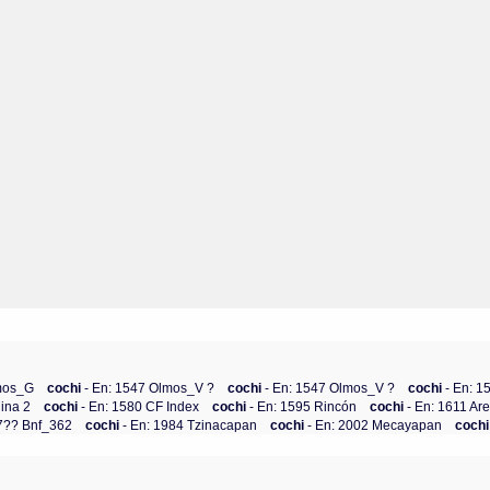
lmos_G
cochi
- En: 1547 Olmos_V ?
cochi
- En: 1547 Olmos_V ?
cochi
- En: 
lina 2
cochi
- En: 1580 CF Index
cochi
- En: 1595 Rincón
cochi
- En: 1611 Ar
17?? Bnf_362
cochi
- En: 1984 Tzinacapan
cochi
- En: 2002 Mecayapan
coch