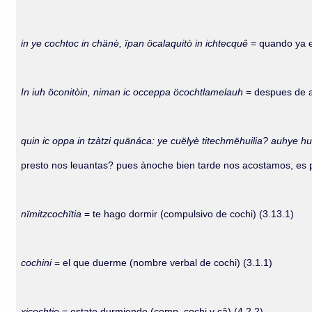
in ye cochtoc in chänè, ïpan öcalaquitò in ichtecquê
= quando ya e
In iuh öconitòin, niman ic occeppa öcochtlamelauh
= despues de a
quin ic oppa in tzàtzi quänáca: ye cuëlyè titechmëhuilia? auhye 
presto nos leuantas? pues ànoche bien tarde nos acostamos, es p
nïmitzcochïtia
= te hago dormir (compulsivo de cochi) (3.13.1)
cochini
= el que duerme (nombre verbal de cochi) (3.1.1)
xicochtie
= estate durmiendo (comp. cochi y câ) (4.2.2)