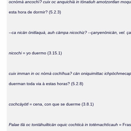
ocnòmà ancochì? cuix oc anquichià in tönatiuh amotzontlan mo
esta hora de dormir? (5.2.3)
--ca nicän önitlaquà, auh cämpa nicochiz? --çanyenönicän, vel. 
nicochi
= yo duermo (3.15.1)
cuix imman in oc nòmà cochïhua? cän oniquimittac ichpöchmecap
duerman toda via à estas horas? (5.2.8)
cochcäyötl
= cena, con que se duerme (3.8.1)
Palae tlä oc tontähuilticän oquic cochticà in totëmachtìcauh
= Fras