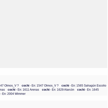
1547 Olmos_V ?
cochi
- En: 1547 Olmos_V ?
cochi
- En: 1565 Sahagún Escolio
enas
cochi
- En: 1611 Arenas
cochi
- En: 1629 Alarcón
cochi
- En: 1645
i
- En: 2004 Wimmer