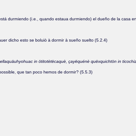
stá durmiendo (i.e., quando estaua durmiendo) el dueño de la casa ent
uer dicho esto se boluiò à dormir à sueño suelto (5.2.4)
huellaquäuhyohuac in ötitotètëcaquè, çayëquénè quëxquichtön in ticoch
ossible, que tan poco hemos de dormir? (5.5.3)