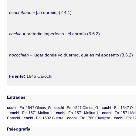
öcochïhuac
= [se durmió] (2.4.1)
cochia
= preterito imperfecto : él dormía (3.6.2)
nocochiän
= lugar donde yo duermo, que es mi aposento (3.6.2)
Fuente:
1645 Carochi
Entradas
cochi
- En: 1547 Olmos_G
cochi
- En: 1547 Olmos_G
cochi
- En: 1547 O
cochi
- En: 1571 Molina 1
cochi
- En: 1571 Molina 1
cochi
- En: 1571 Mo
Carochi
cochi
- En: 1692 Guerra
cochi
- En: 1780 Clavijero
cochi
- En: 
Paleografía