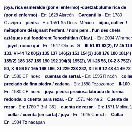
joya, rica esmeralda (por el enfermo) -quetzal:pluma rica de
(por el enfermo)
- En: 1629 Alarcón
Gargantilla
- En: 1780
Clavijero
piedra
- En: 1551-95 Docs_México
bijou, collier. /
métaphore désignant l'enfant. / nom pers., l'un des chefs
aztèques qui fondèrent Tenochtitlan (Clav.).
- En: 2004 Wimme
joyel; nocozqui
- En: 1547 Olmos_G
III-51 61 63(2), IV-45 11
133, VI-44 72 80(2) 135 137 146(2) 151 154(3) 168 176 180 181(4)
185(2) 186 187 189 190 192 194(3) 195(2), VIII-28 56, IX-2 8 75(2)
80, X-6 86 87 165 168 186, XI-229 233 282, XII-6 9 12 43 44 49 72
En: 1580 CF Index
cuentas de sartal.
- En: 1595 Rincón
colla
preçiado de fina piedra / cadena
- En: 1598 Tezozomoc
II-100
En: 1580 CF Index
joya, piedra preciosa labrada de forma
redonda, o cuenta para rezar.
- En: 1571 Molina 2
Cuenta de
rezar
- En: 1780 ? Bnf_361
cuenta de rezar.
- En: 1571 Molina 
collar / cuenta [en sarta] / joya
- En: 1645 Carochi
Collar
-
En: 1984 Tzinacapan