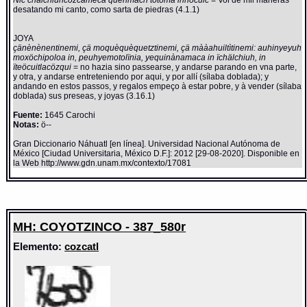
desatando mi canto, como sarta de piedras (4.1.1)
JOYA
çänènènentinemi, çä moquèquèquetztinemi, çä mààahuiltìtinemi: auhinyeyuh
moxöchipoloa in, peuhyemotolïnia, yequinànamaca in ïchälchiuh, in
ïteöcuitlacözqui
= no hazia sino passearse, y andarse parando en vna parte,
y otra, y andarse entreteniendo por aqui, y por allí (sílaba doblada); y
andando en estos passos, y regalos empeço à estar pobre, y à vender (sílaba
doblada) sus preseas, y joyas (3.16.1)
Fuente:
1645 Carochi
Notas:
ö--
Gran Diccionario Náhuatl [en línea]. Universidad Nacional Autónoma de
México [Ciudad Universitaria, México D.F.]: 2012 [29-08-2020]. Disponible en
la Web http://www.gdn.unam.mx/contexto/17081
MH: COYOTZINCO - 387_580r
Elemento:
cozcatl