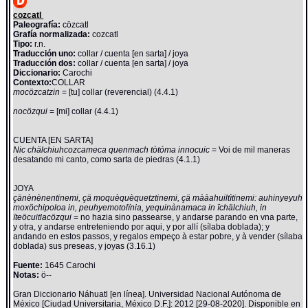
cozcatl
Paleografía:
cözcatl
Grafía normalizada:
cozcatl
Tipo:
r.n.
Traducción uno:
collar / cuenta [en sarta] / joya
Traducción dos:
collar / cuenta [en sarta] / joya
Diccionario:
Carochi
Contexto:
COLLAR
mocözcatzin
= [tu] collar (reverencial) (4.4.1)
nocözqui
= [mi] collar (4.4.1)
CUENTA [EN SARTA]
Nic chälchiuhcozcameca quenmach tòtóma innocuic
= Voi de mil maneras
desatando mi canto, como sarta de piedras (4.1.1)
JOYA
çänènènentinemi, çä moquèquèquetztinemi, çä mààahuiltìtinemi: auhinyeyuh
moxöchipoloa in, peuhyemotolïnia, yequinànamaca in ïchälchiuh, in
ïteöcuitlacözqui
= no hazia sino passearse, y andarse parando en vna parte,
y otra, y andarse entreteniendo por aqui, y por allí (sílaba doblada); y
andando en estos passos, y regalos empeço à estar pobre, y à vender (sílaba
doblada) sus preseas, y joyas (3.16.1)
Fuente:
1645 Carochi
Notas:
ö--
Gran Diccionario Náhuatl [en línea]. Universidad Nacional Autónoma de
México [Ciudad Universitaria, México D.F.]: 2012 [29-08-2020]. Disponible en