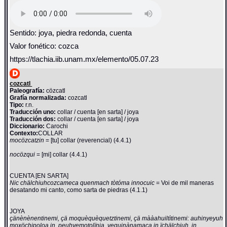
Sentido: joya, piedra redonda, cuenta
Valor fonético: cozca
https://tlachia.iib.unam.mx/elemento/05.07.23
cozcatl
Paleografía:
cözcatl
Grafía normalizada:
cozcatl
Tipo:
r.n.
Traducción uno:
collar / cuenta [en sarta] / joya
Traducción dos:
collar / cuenta [en sarta] / joya
Diccionario:
Carochi
Contexto:
COLLAR
mocözcatzin
= [tu] collar (reverencial) (4.4.1)
nocözqui
= [mi] collar (4.4.1)
CUENTA [EN SARTA]
Nic chälchiuhcozcameca quenmach tòtóma innocuic
= Voi de mil maneras
desatando mi canto, como sarta de piedras (4.1.1)
JOYA
çänènènentinemi, çä moquèquèquetztinemi, çä mààahuiltìtinemi: auhinyeyuh
moxöchipoloa in, peuhyemotolïnia, yequinànamaca in ïchälchiuh, in