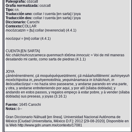
Paleografía:
cözcatl
Grafía normalizada:
cozcatl
Tipo:
r.n.
Traducción uno:
collar / cuenta [en sarta] / joya
Traducción dos:
collar / cuenta [en sarta] / joya
Diccionario:
Carochi
Contexto:
COLLAR
mocözcatzin
= [tu] collar (reverencial) (4.4.1)
nocözqui
= [mi] collar (4.4.1)
CUENTA [EN SARTA]
Nic chälchiuhcozcameca quenmach tòtóma innocuic
= Voi de mil maneras
desatando mi canto, como sarta de piedras (4.1.1)
JOYA
çänènènentinemi, çä moquèquèquetztinemi, çä mààahuiltìtinemi: auhinyeyuh
moxöchipoloa in, peuhyemotolïnia, yequinànamaca in ïchälchiuh, in
ïteöcuitlacözqui
= no hazia sino passearse, y andarse parando en vna parte,
y otra, y andarse entreteniendo por aqui, y por allí (sílaba doblada); y
andando en estos passos, y regalos empeço à estar pobre, y à vender (sílaba
doblada) sus preseas, y joyas (3.16.1)
Fuente:
1645 Carochi
Notas:
ö--
Gran Diccionario Náhuatl [en línea]. Universidad Nacional Autónoma de
México [Ciudad Universitaria, México D.F.]: 2012 [29-08-2020]. Disponible en
la Web http://www.gdn.unam.mx/contexto/17081