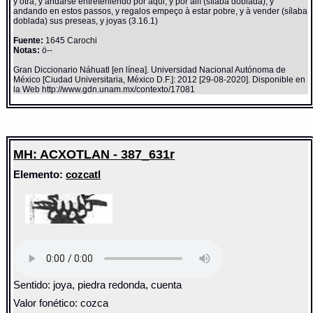
y otra, y andarse entreteniendo por aqui, y por allí (sílaba doblada); y
andando en estos passos, y regalos empeço à estar pobre, y à vender (sílaba
doblada) sus preseas, y joyas (3.16.1)
Fuente:
1645 Carochi
Notas:
ö--
Gran Diccionario Náhuatl [en línea]. Universidad Nacional Autónoma de
México [Ciudad Universitaria, México D.F.]: 2012 [29-08-2020]. Disponible en
la Web http://www.gdn.unam.mx/contexto/17081
MH: ACXOTLAN - 387_631r
Elemento:
cozcatl
Sentido: joya, piedra redonda, cuenta
Valor fonético: cozca