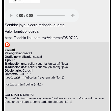
Sentido: joya, piedra redonda, cuenta
Valor fonético: cozca
https://tlachia.iib.unam.mx/elemento/05.07.23
cozcatl
Paleografía:
cözcatl
Grafía normalizada:
cozcatl
Tipo:
r.n.
Traducción uno:
collar / cuenta [en sarta] / joya
Traducción dos:
collar / cuenta [en sarta] / joya
Diccionario:
Carochi
Contexto:
COLLAR
mocözcatzin
= [tu] collar (reverencial) (4.4.1)
nocözqui
= [mi] collar (4.4.1)
CUENTA [EN SARTA]
Nic chälchiuhcozcameca quenmach tòtóma innocuic
= Voi de mil maneras
desatando mi canto, como sarta de piedras (4.1.1)