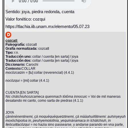
Sentido: joya, piedra redonda, cuenta
Valor fonético: cozqui
https://tlachia.iib.unam.mx/elemento/05.07.23
cozcatl
Paleografía:
cözcatl
Grafía normalizada:
cozcatl
Tipo:
r.n.
Traducción uno:
collar / cuenta [en sarta] / joya
Traducción dos:
collar / cuenta [en sarta] / joya
Diccionario:
Carochi
Contexto:
COLLAR
mocözcatzin
= [tu] collar (reverencial) (4.4.1)
nocözqui
= [mi] collar (4.4.1)
CUENTA [EN SARTA]
Nic chälchiuhcozcameca quenmach tòtóma innocuic
= Voi de mil maneras
desatando mi canto, como sarta de piedras (4.1.1)
JOYA
çänènènentinemi, çä moquèquèquetztinemi, çä mààahuiltìtinemi: auhinyeyuh
moxöchipoloa in, peuhyemotolïnia, yequinànamaca in ïchälchiuh, in
ïteöcuitlacözqui
= no hazia sino passearse, y andarse parando en vna parte,