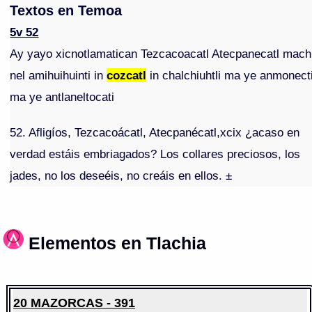
Textos en Temoa
5v 52
Ay yayo xicnotlamatican Tezcacoacatl Atecpanecatl mach
nel amihuihuinti in
cozcatl
in chalchiuhtli ma ye anmonect
ma ye antlaneltocati
52. Afligíos, Tezcacoácatl, Atecpanécatl,xcix ¿acaso en
verdad estáis embriagados? Los collares preciosos, los
jades, no los deseéis, no creáis en ellos. ±
Elementos en Tlachia
20 MAZORCAS - 391