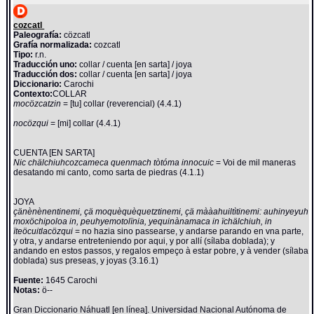
cozcatl
Paleografía:
cözcatl
Grafía normalizada:
cozcatl
Tipo:
r.n.
Traducción uno:
collar / cuenta [en sarta] / joya
Traducción dos:
collar / cuenta [en sarta] / joya
Diccionario:
Carochi
Contexto:
COLLAR
mocözcatzin
= [tu] collar (reverencial) (4.4.1)
nocözqui
= [mi] collar (4.4.1)
CUENTA [EN SARTA]
Nic chälchiuhcozcameca quenmach tòtóma innocuic
= Voi de mil maneras
desatando mi canto, como sarta de piedras (4.1.1)
JOYA
çänènènentinemi, çä moquèquèquetztinemi, çä mààahuiltìtinemi: auhinyeyuh
moxöchipoloa in, peuhyemotolïnia, yequinànamaca in ïchälchiuh, in
ïteöcuitlacözqui
= no hazia sino passearse, y andarse parando en vna parte,
y otra, y andarse entreteniendo por aqui, y por allí (sílaba doblada); y
andando en estos passos, y regalos empeço à estar pobre, y à vender (sílaba
doblada) sus preseas, y joyas (3.16.1)
Fuente:
1645 Carochi
Notas:
ö--
Gran Diccionario Náhuatl [en línea]. Universidad Nacional Autónoma de