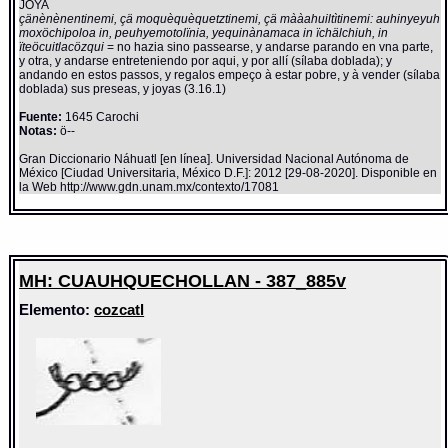
JOYA
çänènènentinemi, çä moquèquèquetztinemi, çä mààahuiltìtinemi: auhinyeyuh
moxöchipoloa in, peuhyemotolïnia, yequinànamaca in ïchälchiuh, in
ïteöcuitlacözqui
= no hazia sino passearse, y andarse parando en vna parte,
y otra, y andarse entreteniendo por aqui, y por allí (sílaba doblada); y
andando en estos passos, y regalos empeço à estar pobre, y à vender (sílaba
doblada) sus preseas, y joyas (3.16.1)
Fuente:
1645 Carochi
Notas:
ö--
Gran Diccionario Náhuatl [en línea]. Universidad Nacional Autónoma de
México [Ciudad Universitaria, México D.F.]: 2012 [29-08-2020]. Disponible en
la Web http://www.gdn.unam.mx/contexto/17081
MH: CUAUHQUECHOLLAN - 387_885v
Elemento:
cozcatl