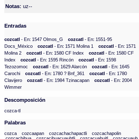
Notas:
uz--
Entradas
cozcatl
- En: 1547 Olmos_G
cozcatl
- En: 1551-95
Docs_México
cozcatl
- En: 1571 Molina 1
cozcatl
- En: 1571
Molina 2
cozcatl
- En: 1580 CF Index
cozcatl
- En: 1580 CF
Index
cozcatl
- En: 1595 Rincón
cozcatl
- En: 1598
Tezozomoc
cozcatl
- En: 1629 Alarcón
cozcatl
- En: 1645
Carochi
cozcatl
- En: 1780 ? Bnf_361
cozcatl
- En: 1780
Clavijero
cozcatl
- En: 1984 Tzinacapan
cozcatl
- En: 2004
Wimmer
Descomposición
cozca-tl
Palabras
cozca
cozcaapan
cozcachachapactli
cozcachapolin
cozcachihua
cozcacihuacuauhtli
cozcacuahuitl
cozcacuauh