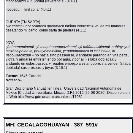
mocözcatzin
= [tu] collar (reverencial) (4.4.1)
nocözqui
= [mi] collar (4.4.1)
CUENTA [EN SARTA]
Nic chälchiuhcozcameca quenmach tòtóma innocuic
= Voi de mil maneras
desatando mi canto, como sarta de piedras (4.1.1)
JOYA
çänènènentinemi, çä moquèquèquetztinemi, çä mààahuiltìtinemi: auhinyeyuh
moxöchipoloa in, peuhyemotolïnia, yequinànamaca in ïchälchiuh, in
ïteöcuitlacözqui
= no hazia sino passearse, y andarse parando en vna parte,
y otra, y andarse entreteniendo por aqui, y por allí (sílaba doblada); y
andando en estos passos, y regalos empeço à estar pobre, y à vender (sílaba
doblada) sus preseas, y joyas (3.16.1)
Fuente:
1645 Carochi
Notas:
ö--
Gran Diccionario Náhuatl [en línea]. Universidad Nacional Autónoma de
México [Ciudad Universitaria, México D.F.]: 2012 [29-08-2020]. Disponible en
la Web http://www.gdn.unam.mx/contexto/17081
MH: CECALACOHUAYAN - 387_591v