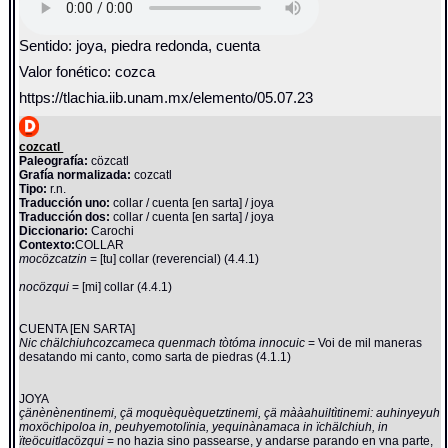
Sentido: joya, piedra redonda, cuenta
Valor fonético: cozca
https://tlachia.iib.unam.mx/elemento/05.07.23
cozcatl
Paleografía:
cözcatl
Grafía normalizada:
cozcatl
Tipo:
r.n.
Traducción uno:
collar / cuenta [en sarta] / joya
Traducción dos:
collar / cuenta [en sarta] / joya
Diccionario:
Carochi
Contexto:
COLLAR
mocözcatzin
= [tu] collar (reverencial) (4.4.1)
nocözqui
= [mi] collar (4.4.1)
CUENTA [EN SARTA]
Nic chälchiuhcozcameca quenmach tòtóma innocuic
= Voi de mil maneras
desatando mi canto, como sarta de piedras (4.1.1)
JOYA
çänènènentinemi, çä moquèquèquetztinemi, çä mààahuiltìtinemi: auhinyeyuh
moxöchipoloa in, peuhyemotolïnia, yequinànamaca in ïchälchiuh, in
ïteöcuitlacözqui
= no hazia sino passearse, y andarse parando en vna parte,