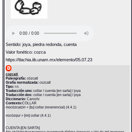
Sentido: joya, piedra redonda, cuenta
Valor fonético: cozca
https://tlachia.iib.unam.mx/elemento/05.07.23
cozcatl
Paleografía:
cözcatl
Grafía normalizada:
cozcatl
Tipo:
r.n.
Traducción uno:
collar / cuenta [en sarta] / joya
Traducción dos:
collar / cuenta [en sarta] / joya
Diccionario:
Carochi
Contexto:
COLLAR
mocözcatzin
= [tu] collar (reverencial) (4.4.1)
nocözqui
= [mi] collar (4.4.1)
CUENTA [EN SARTA]
Nic chälchiuhcozcameca quenmach tòtóma innocuic
= Voi de mil maneras