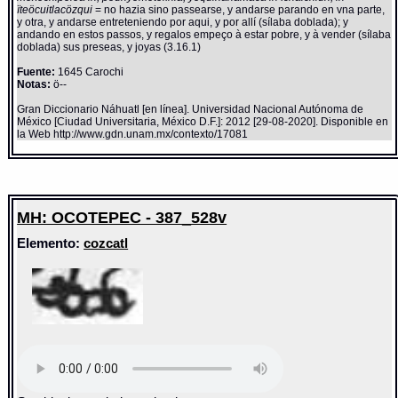
ïteöcuitlacözqui
= no hazia sino passearse, y andarse parando en vna parte,
y otra, y andarse entreteniendo por aqui, y por allí (sílaba doblada); y
andando en estos passos, y regalos empeço à estar pobre, y à vender (sílaba
doblada) sus preseas, y joyas (3.16.1)
Fuente:
1645 Carochi
Notas:
ö--
Gran Diccionario Náhuatl [en línea]. Universidad Nacional Autónoma de
México [Ciudad Universitaria, México D.F.]: 2012 [29-08-2020]. Disponible en
la Web http://www.gdn.unam.mx/contexto/17081
MH: OCOTEPEC - 387_528v
Elemento:
cozcatl