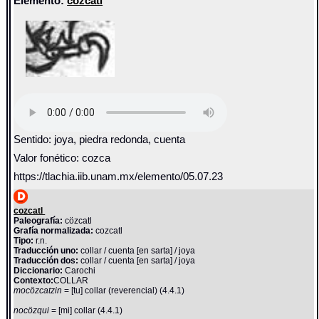
Elemento:
cozcatl
Sentido: joya, piedra redonda, cuenta
Valor fonético: cozca
https://tlachia.iib.unam.mx/elemento/05.07.23
cozcatl
Paleografía:
cözcatl
Grafía normalizada:
cozcatl
Tipo:
r.n.
Traducción uno:
collar / cuenta [en sarta] / joya
Traducción dos:
collar / cuenta [en sarta] / joya
Diccionario:
Carochi
Contexto:
COLLAR
mocözcatzin
= [tu] collar (reverencial) (4.4.1)
nocözqui
= [mi] collar (4.4.1)