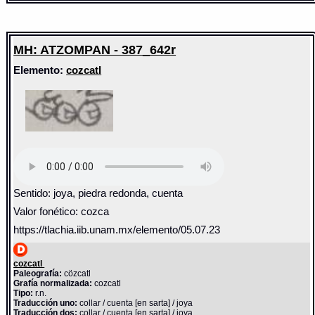
MH: ATZOMPAN - 387_642r
Elemento:
cozcatl
Sentido: joya, piedra redonda, cuenta
Valor fonético: cozca
https://tlachia.iib.unam.mx/elemento/05.07.23
cozcatl
Paleografía:
cözcatl
Grafía normalizada:
cozcatl
Tipo:
r.n.
Traducción uno:
collar / cuenta [en sarta] / joya
Traducción dos:
collar / cuenta [en sarta] / joya