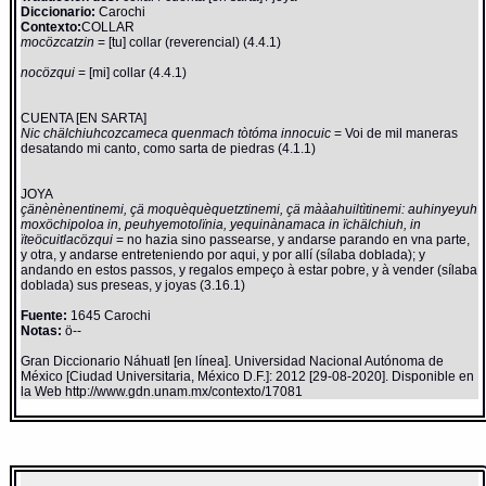
Diccionario:
Carochi
Contexto:
COLLAR
mocözcatzin
= [tu] collar (reverencial) (4.4.1)
nocözqui
= [mi] collar (4.4.1)
CUENTA [EN SARTA]
Nic chälchiuhcozcameca quenmach tòtóma innocuic
= Voi de mil maneras
desatando mi canto, como sarta de piedras (4.1.1)
JOYA
çänènènentinemi, çä moquèquèquetztinemi, çä mààahuiltìtinemi: auhinyeyuh
moxöchipoloa in, peuhyemotolïnia, yequinànamaca in ïchälchiuh, in
ïteöcuitlacözqui
= no hazia sino passearse, y andarse parando en vna parte,
y otra, y andarse entreteniendo por aqui, y por allí (sílaba doblada); y
andando en estos passos, y regalos empeço à estar pobre, y à vender (sílaba
doblada) sus preseas, y joyas (3.16.1)
Fuente:
1645 Carochi
Notas:
ö--
Gran Diccionario Náhuatl [en línea]. Universidad Nacional Autónoma de
México [Ciudad Universitaria, México D.F.]: 2012 [29-08-2020]. Disponible en
la Web http://www.gdn.unam.mx/contexto/17081