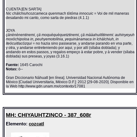
CUENTA [EN SARTA]
Nic chälchiuhcozcameca quenmach tòtóma innocuic
= Voi de mil maneras
desatando mi canto, como sarta de piedras (4.1.1)
JOYA
çänènènentinemi, çä moquèquèquetztinemi, çä mààahuiltìtinemi: auhinyeyuh
moxöchipoloa in, peuhyemotolïnia, yequinànamaca in ïchälchiuh, in
ïteöcuitlacözqui
= no hazia sino passearse, y andarse parando en vna parte,
y otra, y andarse entreteniendo por aqui, y por allí (sílaba doblada); y
andando en estos passos, y regalos empeço à estar pobre, y à vender (sílaba
doblada) sus preseas, y joyas (3.16.1)
Fuente:
1645 Carochi
Notas:
ö--
Gran Diccionario Náhuatl [en línea]. Universidad Nacional Autónoma de
México [Ciudad Universitaria, México D.F.]: 2012 [29-08-2020]. Disponible en
la Web http://www.gdn.unam.mx/contexto/17081
MH: CHIYAUHTZINCO - 387_608r
Elemento:
cozcatl