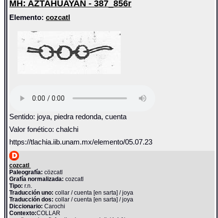
MH: AZTAHUAYAN - 387_856r
Elemento:
cozcatl
Sentido: joya, piedra redonda, cuenta
Valor fonético: chalchi
https://tlachia.iib.unam.mx/elemento/05.07.23
cozcatl
Paleografía:
cözcatl
Grafía normalizada:
cozcatl
Tipo:
r.n.
Traducción uno:
collar / cuenta [en sarta] / joya
Traducción dos:
collar / cuenta [en sarta] / joya
Diccionario:
Carochi
Contexto:
COLLAR