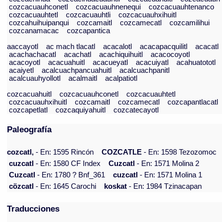
cozcacuauhconetl
cozcacuauhnenequi
cozcacuauhtenanco
cozcacuauhtetl
cozcacuauhtli
cozcacuauhxihuitl
cozcahuihuipanqui
cozcamaitl
cozcamecatl
cozcamilihui
cozcanamacac
cozcapantica
aaccayotl
ac mach tlacatl
acacalotl
acacapacquilitl
acacatl
acachachacatl
acachatl
acachiquihuitl
acacocoyotl
acacoyotl
acacuahuitl
acacueyatl
acacuiyatl
acahuatototl
acaiyetl
acalcuachpancuahuitl
acalcuachpanitl
acalcuauhyollotl
acalmaitl
acalpatiotl
cozcacuahuitl
cozcacuauhconetl
cozcacuauhtetl
cozcacuauhxihuitl
cozcamaitl
cozcamecatl
cozcapantlacatl
cozcapetlatl
cozcaquiyahuitl
cozcatecayotl
Paleografía
cozcatl,
- En: 1595 Rincón
COZCATLE
- En: 1598 Tezozomoc
cuzcatl
- En: 1580 CF Index
Cuzcatl
- En: 1571 Molina 2
Cuzcatl
- En: 1780 ? Bnf_361
cuzcatl
- En: 1571 Molina 1
cözcatl
- En: 1645 Carochi
koskat
- En: 1984 Tzinacapan
Traducciones