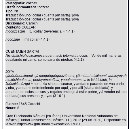
Paleografía:
cözcatl
Grafía normalizada:
cozcatl
Tipo:
r.n.
Traducción uno:
collar / cuenta [en sarta] / joya
Traducción dos:
collar / cuenta [en sarta] / joya
Diccionario:
Carochi
Contexto:
COLLAR
mocözcatzin
= [tu] collar (reverencial) (4.4.1)
nocözqui
= [mi] collar (4.4.1)
CUENTA [EN SARTA]
Nic chälchiuhcozcameca quenmach tòtóma innocuic
= Voi de mil maneras
desatando mi canto, como sarta de piedras (4.1.1)
JOYA
çänènènentinemi, çä moquèquèquetztinemi, çä mààahuiltìtinemi: auhinyeyuh
moxöchipoloa in, peuhyemotolïnia, yequinànamaca in ïchälchiuh, in
ïteöcuitlacözqui
= no hazia sino passearse, y andarse parando en vna parte,
y otra, y andarse entreteniendo por aqui, y por allí (sílaba doblada); y
andando en estos passos, y regalos empeço à estar pobre, y à vender (sílaba
doblada) sus preseas, y joyas (3.16.1)
Fuente:
1645 Carochi
Notas:
ö--
Gran Diccionario Náhuatl [en línea]. Universidad Nacional Autónoma de
México [Ciudad Universitaria, México D.F.]: 2012 [29-08-2020]. Disponible en
la Web http://www.gdn.unam.mx/contexto/17081