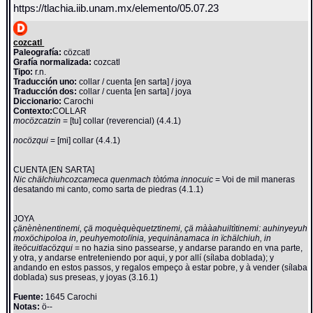
https://tlachia.iib.unam.mx/elemento/05.07.23
cozcatl
Paleografía:
cözcatl
Grafía normalizada:
cozcatl
Tipo:
r.n.
Traducción uno:
collar / cuenta [en sarta] / joya
Traducción dos:
collar / cuenta [en sarta] / joya
Diccionario:
Carochi
Contexto:
COLLAR
mocözcatzin
= [tu] collar (reverencial) (4.4.1)
nocözqui
= [mi] collar (4.4.1)
CUENTA [EN SARTA]
Nic chälchiuhcozcameca quenmach tòtóma innocuic
= Voi de mil maneras
desatando mi canto, como sarta de piedras (4.1.1)
JOYA
çänènènentinemi, çä moquèquèquetztinemi, çä mààahuiltìtinemi: auhinyeyuh
moxöchipoloa in, peuhyemotolïnia, yequinànamaca in ïchälchiuh, in
ïteöcuitlacözqui
= no hazia sino passearse, y andarse parando en vna parte,
y otra, y andarse entreteniendo por aqui, y por allí (sílaba doblada); y
andando en estos passos, y regalos empeço à estar pobre, y à vender (sílaba
doblada) sus preseas, y joyas (3.16.1)
Fuente:
1645 Carochi
Notas:
ö--