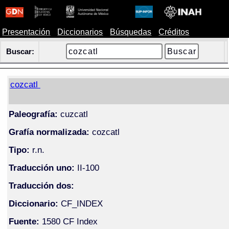
Presentación
Diccionarios
Búsquedas
Créditos
Buscar:
cozcatl
Paleografía:
cuzcatl
Grafía normalizada:
cozcatl
Tipo:
r.n.
Traducción uno:
II-100
Traducción dos:
Diccionario:
CF_INDEX
Fuente:
1580 CF Index