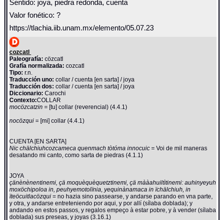
Sentido: joya, piedra redonda, cuenta
Valor fonético: ?
https://tlachia.iib.unam.mx/elemento/05.07.23
cozcatl
Paleografía:
cözcatl
Grafía normalizada:
cozcatl
Tipo:
r.n.
Traducción uno:
collar / cuenta [en sarta] / joya
Traducción dos:
collar / cuenta [en sarta] / joya
Diccionario:
Carochi
Contexto:
COLLAR
mocözcatzin
= [tu] collar (reverencial) (4.4.1)
nocözqui
= [mi] collar (4.4.1)
CUENTA [EN SARTA]
Nic chälchiuhcozcameca quenmach tòtóma innocuic
= Voi de mil maneras
desatando mi canto, como sarta de piedras (4.1.1)
JOYA
çänènènentinemi, çä moquèquèquetztinemi, çä mààahuiltìtinemi: auhinyeyuh
moxöchipoloa in, peuhyemotolïnia, yequinànamaca in ïchälchiuh, in
ïteöcuitlacözqui
= no hazia sino passearse, y andarse parando en vna parte,
y otra, y andarse entreteniendo por aqui, y por allí (sílaba doblada); y
andando en estos passos, y regalos empeço à estar pobre, y à vender (sílaba
doblada) sus preseas, y joyas (3.16.1)