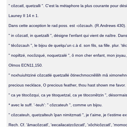
" côzcatl, quetzalli ". C'est la métaphore la plus courante pour dési
Launey II 14 n 1.
Dans cette acception le rad.poss. est -côzcauh. (R.Andrews 430). 
" in côzcatl, in quetzalli ", désigne l'enfant qui vient de naître. 
" têcôzcauh ", le bijou de quelqu'un c.à d. son fils, sa fille. plur. 
" nopiltzé, nocôzqué, noquetzalé ", ô mon cher enfant, mon joyau,
Olmos ECN11,150.
" noxhuiuhtziné côzcatlé quetzallé ôtinechmocnêlilih mâ ximonehne
precious necklace, O precious feather, thou hast shown me favor.
" ca ye titocôzqui, ca ye titoquetzal, ca ye titoconêtzin ", désorma
* avec le suff. '-teuh': " côzcateuh ", comme un bijou.
" côzcateuh, quetzalteuh îpan nimitzmati ", je t'aime, je t'estime e
Rech. Cf. 'âmacôzcatl', 'eecailacatzcôzcatl', 'xôchicôzcatl', 'momoch