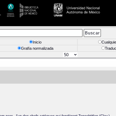
Inicio
Cualquie
Grafía normalizada
Tradu
 nom pers., l'un des chefs aztèques qui fondèrent Tenochtitlan (Clav.).