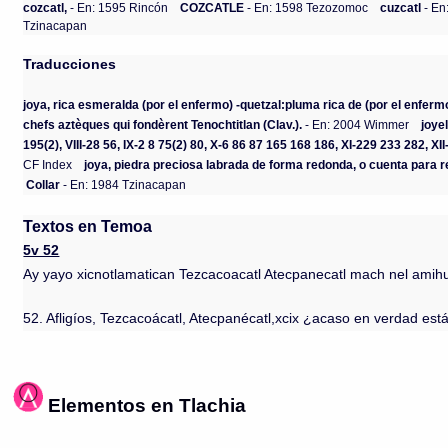
cozcatl,
- En: 1595 Rincón
COZCATLE
- En: 1598 Tezozomoc
cuzcatl
- En
Tzinacapan
Traducciones
joya, rica esmeralda (por el enfermo) -quetzal:pluma rica de (por el enferm
chefs aztèques qui fondèrent Tenochtitlan (Clav.).
- En: 2004 Wimmer
joye
195(2), VIII-28 56, IX-2 8 75(2) 80, X-6 86 87 165 168 186, XI-229 233 282, XI
CF Index
joya, piedra preciosa labrada de forma redonda, o cuenta para r
Collar
- En: 1984 Tzinacapan
Textos en Temoa
5v 52
Ay yayo xicnotlamatican Tezcacoacatl Atecpanecatl mach nel amihu
52. Afligíos, Tezcacoácatl, Atecpanécatl,xcix ¿acaso en verdad está
Elementos en Tlachia