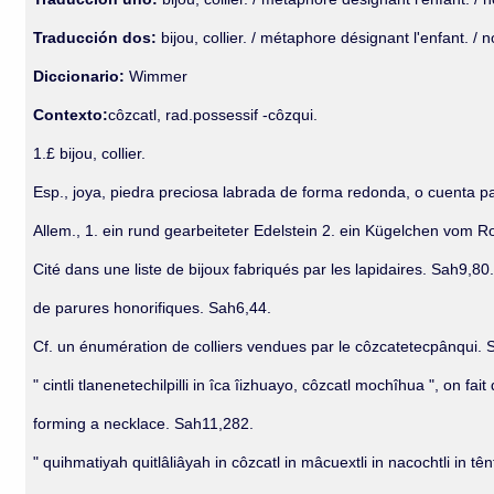
Traducción dos:
bijou, collier. / métaphore désignant l'enfant. / 
Diccionario:
Wimmer
Contexto:
côzcatl, rad.possessif -côzqui.
1.£ bijou, collier.
Esp., joya, piedra preciosa labrada de forma redonda, o cuenta pa
Allem., 1. ein rund gearbeiteter Edelstein 2. ein Kügelchen vom 
Cité dans une liste de bijoux fabriqués par les lapidaires. Sah9,80
de parures honorifiques. Sah6,44.
Cf. un énumération de colliers vendues par le côzcatetecpânqui. 
" cintli tlanenetechilpilli in îca îizhuayo, côzcatl mochîhua ", on f
forming a necklace. Sah11,282.
" quihmatiyah quitlâliâyah in côzcatl in mâcuextli in nacochtli in tê