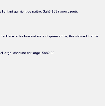
de l'enfant qui vient de naître. Sah6,153 (amocozquj).
 his necklace or his bracelet were of green stone, this showed that he
ssi large, chacune est large. Sah2,99.