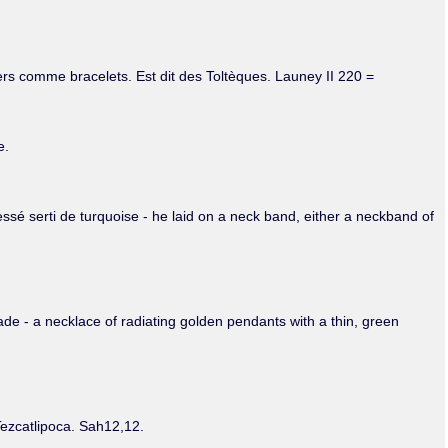
ers comme bracelets. Est dit des Toltèques. Launey II 220 =
e.
 tressé serti de turquoise - he laid on a neck band, either a neckband of
jade - a necklace of radiating golden pendants with a thin, green
 Tezcatlipoca. Sah12,12.