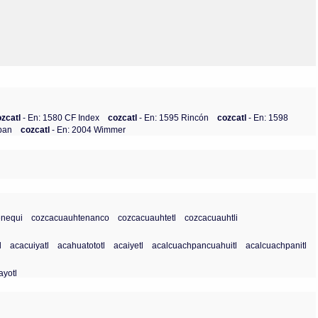
ozcatl
- En: 1580 CF Index
cozcatl
- En: 1595 Rincón
cozcatl
- En: 1598
pan
cozcatl
- En: 2004 Wimmer
nequi
cozcacuauhtenanco
cozcacuauhtetl
cozcacuauhtli
l
acacuiyatl
acahuatototl
acaiyetl
acalcuachpancuahuitl
acalcuachpanitl
ayotl