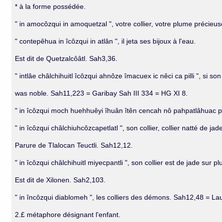
* à la forme possédée.
" in amocôzqui in amoquetzal ", votre collier, votre plume précieus
" contepêhua in îcôzqui in atlân ", il jeta ses bijoux à l'eau.
Est dit de Quetzalcôâtl. Sah3,36.
" intlâe châlchihuitl îcôzqui ahnôze îmacuex ic nêci ca pilli ", si s
was noble. Sah11,223 = Garibay Sah III 334 = HG XI 8.
" in îcôzqui moch huehhuêyi îhuân îtên cencah nô pahpatlâhuac pahp
" in îcôzqui châlchiuhcôzcapetlatl ", son collier, collier natté de jad
Parure de Tlalocan Teuctli. Sah12,12.
" in îcôzqui châlchihuitl miyecpantli ", son collier est de jade sur p
Est dit de Xilonen. Sah2,103.
" in încôzqui diablomeh ", les colliers des démons. Sah12,48 = La
2.£ métaphore désignant l'enfant.