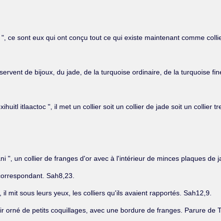
 ", ce sont eux qui ont conçu tout ce qui existe maintenant comme colli
s se servent de bijoux, du jade, de la turquoise ordinaire, de la turquoise fin
uitl itlaactoc ", il met un collier soit un collier de jade soit un collier
ni ", un collier de franges d'or avec à l'intérieur de minces plaques de 
l correspondant. Sah8,23.
, il mit sous leurs yeux, les colliers qu'ils avaient rapportés. Sah12,9.
autoir orné de petits coquillages, avec une bordure de franges. Parure de