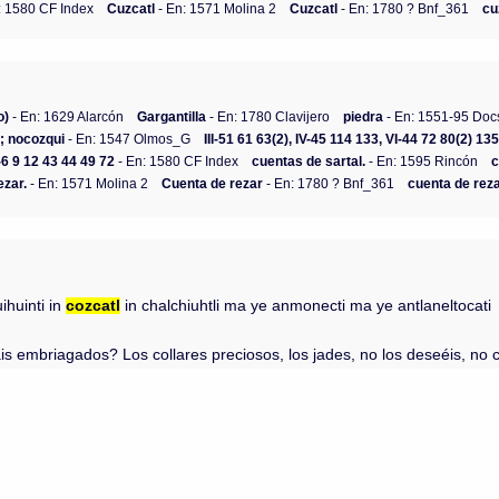
: 1580 CF Index
Cuzcatl
- En: 1571 Molina 2
Cuzcatl
- En: 1780 ? Bnf_361
cu
o)
- En: 1629 Alarcón
Gargantilla
- En: 1780 Clavijero
piedra
- En: 1551-95 Do
l; nocozqui
- En: 1547 Olmos_G
III-51 61 63(2), IV-45 114 133, VI-44 72 80(2) 
I-6 9 12 43 44 49 72
- En: 1580 CF Index
cuentas de sartal.
- En: 1595 Rincón
c
ezar.
- En: 1571 Molina 2
Cuenta de rezar
- En: 1780 ? Bnf_361
cuenta de reza
ihuinti in
cozcatl
in chalchiuhtli ma ye anmonecti ma ye antlaneltocati
is embriagados? Los collares preciosos, los jades, no los deseéis, no c