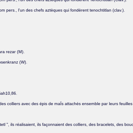
nom pers., l'un des chefs aztèques qui fondèrent tenochtitlan (clav.).
ra rezar (M).
Rosenkranz (W).
.
Sah10,86.
ait des colliers avec des épis de maÏs attachés ensemble par leurs feuille
ntetl ", ils réalisaient, ils façonnaient des colliers, des bracelets, des