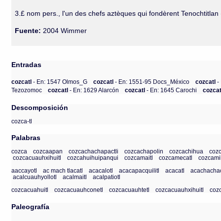
3.£ nom pers., l'un des chefs aztèques qui fondèrent Tenochtitlan 
Fuente:
2004 Wimmer
Entradas
cozcatl
- En: 1547 Olmos_G
cozcatl
- En: 1551-95 Docs_México
cozcatl
-
Tezozomoc
cozcatl
- En: 1629 Alarcón
cozcatl
- En: 1645 Carochi
cozca
Descomposición
cozca-tl
Palabras
cozca
cozcaapan
cozcachachapactli
cozcachapolin
cozcachihua
cozc
cozcacuauhxihuitl
cozcahuihuipanqui
cozcamaitl
cozcamecatl
cozcamil
aaccayotl
ac mach tlacatl
acacalotl
acacapacquilitl
acacatl
acachachac
acalcuauhyollotl
acalmaitl
acalpatiotl
cozcacuahuitl
cozcacuauhconetl
cozcacuauhtetl
cozcacuauhxihuitl
coz
Paleografía