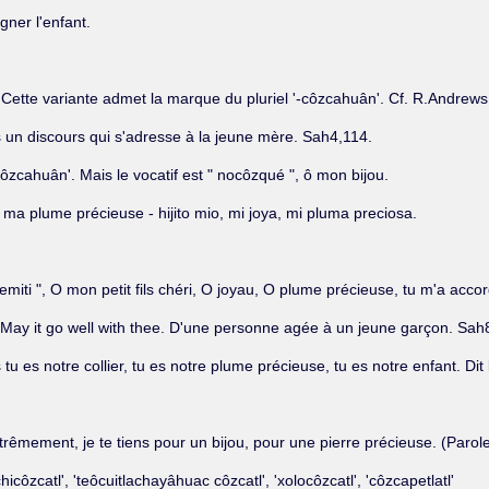
gner l'enfant.
Cette variante admet la marque du pluriel '-côzcahuân'. Cf. R.Andrews
Dans un discours qui s'adresse à la jeune mère. Sah4,114.
'têcôzcahuân'. Mais le vocatif est " nocôzqué ", ô mon bijou.
 ma plume précieuse - hijito mio, mi joya, mi pluma preciosa.
miti ", O mon petit fils chéri, O joyau, O plume précieuse, tu m'a acco
 May it go well with thee. D'une personne agée à un jeune garçon. Sah
is tu es notre collier, tu es notre plume précieuse, tu es notre enfant. D
xtrêmement, je te tiens pour un bijou, pour une pierre précieuse. (Parole
icôzcatl', 'teôcuitlachayâhuac côzcatl', 'xolocôzcatl', 'côzcapetlatl'