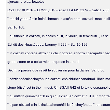
ajorcas, orejas, bezotes.
Cod Flor XI 213r = ECN11,104 = Acad Hist MS 317v = Sah11,233.
" mochi yehhuântin întlaîxihmach in axcân nemi cozcatl, macuextli
Sah10,168.
" quitîtlanih in côzcatl, in châlchihuitl, in xihuitl, in teôxihuitl ", il
Est dit des Huastèques. Launey II 258 = Sah10,186.
" in côzcatl conteca ahzo châlchiuhcôzcatl ahnôzo côzcapetlatl teôxih
green stone or a collar with turquoise inserted.
Décrit la parure que revêt le souverain pour la danse. Sah8,56.
" côztic teôcuitlachayâhuac côzcatl châlchiuhtlacanâhualli îihtic ma
stone (disc) set in their midst. Cf. SGA II 542 et le texte espagno
" quimittitih quimîxpantih in quihuâlcuiqueh côzcatl ", il leur montra
" elpan côzcatl cilin ic tlatlatlahmachîlli ic tênchayâhuac ", un s