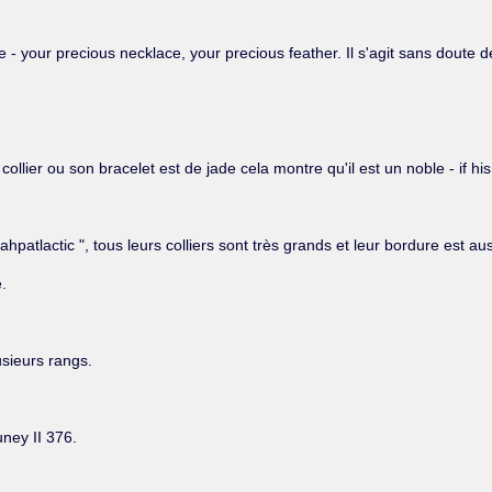
e - your precious necklace, your precious feather. Il s'agit sans doute 
on collier ou son bracelet est de jade cela montre qu'il est un noble - if
atlactic ", tous leurs colliers sont très grands et leur bordure est au
e.
lusieurs rangs.
uney II 376.