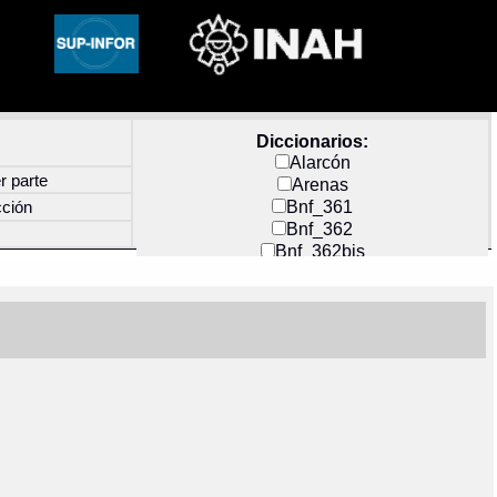
Diccionarios:
Alarcón
r parte
Arenas
Bnf_361
cción
Bnf_362
Bnf_362bis
Carochi
CF_INDEX
Clavijero
Cortés y Zedeño
Docs_México
Durán
Guerra
Mecayapan
Molina_1
Molina_2
Olmos_G