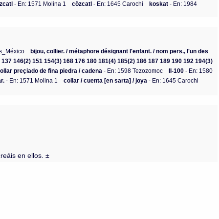
zcatl
- En: 1571 Molina 1
cözcatl
- En: 1645 Carochi
koskat
- En: 1984
cs_México
bijou, collier. / métaphore désignant l'enfant. / nom pers., l'un des
135 137 146(2) 151 154(3) 168 176 180 181(4) 185(2) 186 187 189 190 192 194(3)
ollar preçiado de fina piedra / cadena
- En: 1598 Tezozomoc
II-100
- En: 1580
r.
- En: 1571 Molina 1
collar / cuenta [en sarta] / joya
- En: 1645 Carochi
reáis en ellos. ±