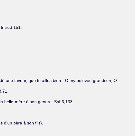
 Introd 151.
rdé une faveur, que tu ailles bien - O my beloved grandson, O
8,71.
it la belle-mère à son gendre. Sah6,133.
s d'un père à son fils).