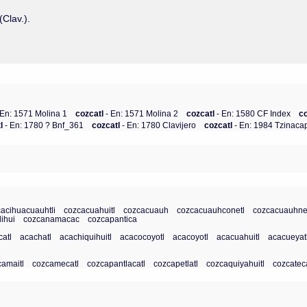
(Clav.).
 En: 1571 Molina 1
cozcatl
- En: 1571 Molina 2
cozcatl
- En: 1580 CF Index
c
tl
- En: 1780 ? Bnf_361
cozcatl
- En: 1780 Clavijero
cozcatl
- En: 1984 Tzinaca
acihuacuauhtli
cozcacuahuitl
cozcacuauh
cozcacuauhconetl
cozcacuauhne
ihui
cozcanamacac
cozcapantica
atl
acachatl
acachiquihuitl
acacocoyotl
acacoyotl
acacuahuitl
acacueyat
camaitl
cozcamecatl
cozcapantlacatl
cozcapetlatl
cozcaquiyahuitl
cozcatec