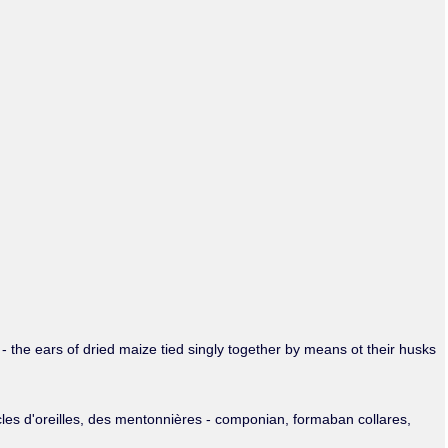
Olmos_V
Paredes
Rincón
Sahagún Escolio
Tezozomoc
Tzinacapan
Wimmer
s - the ears of dried maize tied singly together by means ot their husks
 boucles d'oreilles, des mentonnières - componian, formaban collares,