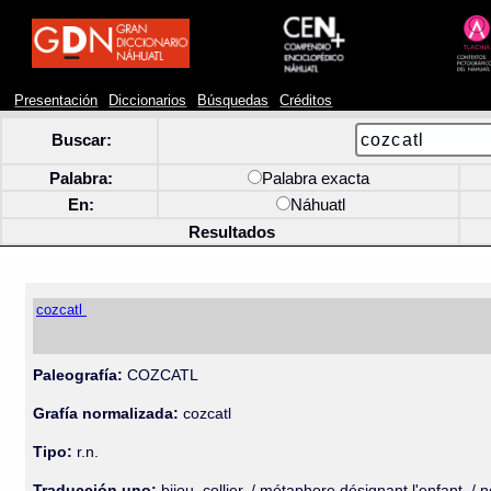
Presentación
Diccionarios
Búsquedas
Créditos
Buscar:
Palabra:
Palabra exacta
En:
Náhuatl
Resultados
cozcatl
Paleografía:
COZCATL
Grafía normalizada:
cozcatl
Tipo:
r.n.
Traducción uno:
bijou, collier. / métaphore désignant l'enfant. /