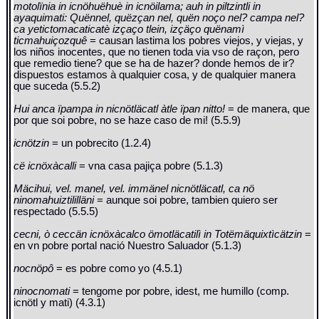
motolïnia in icnöhuëhuè in icnöilama; auh in piltzintli in
ayaquimati: Quënnel, quëzçan nel, quën noço nel? campa nel?
ca yetictomacaticatè izçaço tlein, izçäço quënamì
ticmahuiçozquê
= causan lastima los pobres viejos, y viejas, y
los niños inocentes, que no tienen toda via vso de raçon, pero
que remedio tiene? que se ha de hazer? donde hemos de ir?
dispuestos estamos à qualquier cosa, y de qualquier manera
que suceda (5.5.2)
Hui anca ïpampa in nicnötläcatl àtle ïpan nitto!
= de manera, que
por que soi pobre, no se haze caso de mi! (5.5.9)
icnötzin
= un pobrecito (1.2.4)
cë icnöxàcalli
= vna casa pajiça pobre (5.1.3)
Mäcihui, vel. manel, vel. immänel nicnötläcatl, ca nö
ninomahuiztililläni
= aunque soi pobre, tambien quiero ser
respectado (5.5.5)
cecni, ò ceccän icnöxàcalco ömotläcatilì in Totëmäquixtìcätzin
=
en vn pobre portal nació Nuestro Saluador (5.1.3)
nocnöpô
= es pobre como yo (4.5.1)
ninocnomati
= tengome por pobre, idest, me humillo (comp.
icnötl y mati) (4.3.1)