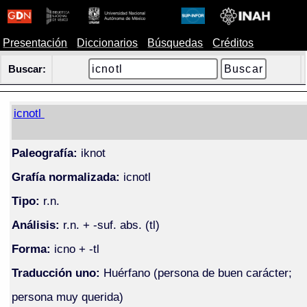
Presentación
Diccionarios
Búsquedas
Créditos
Buscar:
icnotl
Paleografía:
iknot
Grafía normalizada:
icnotl
Tipo:
r.n.
Análisis:
r.n. + -suf. abs. (tl)
Forma:
icno + -tl
Traducción uno:
Huérfano (persona de buen carácter;
persona muy querida)