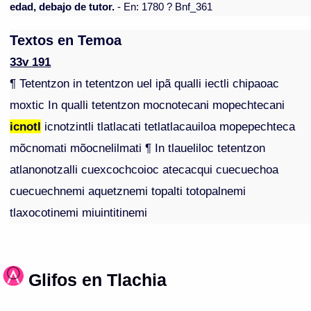
edad, debajo de tutor.
- En: 1780 ? Bnf_361
Textos en Temoa
33v 191
¶ Tetentzon in tetentzon uel ipã qualli iectli chipaoac
moxtic In qualli tetentzon mocnotecani mopechtecani
icnotl
icnotzintli tlatlacati tetlatlacauiloa mopepechteca
mõcnomati mõocnelilmati ¶ In tlaueliloc tetentzon
atlanonotzalli cuexcochcoioc atecacqui cuecuechoa
cuecuechnemi aquetznemi topalti totopalnemi
tlaxocotinemi miuintitinemi
Glifos en Tlachia