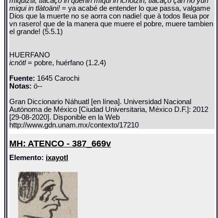
miquiztli; tlácaço in quenin miqui in icnötzin, tlácàço çan nö yuh
miqui in tlàtoäni!
= ya acabé de entender lo que passa, valgame
Dios que la muerte no se aorra con nadie! que à todos lleua por
vn rasero! que de la manera que muere el pobre, muere tambien
el grande! (5.5.1)
HUERFANO
icnötl
= pobre, huérfano (1.2.4)
Fuente:
1645 Carochi
Notas:
ö--
Gran Diccionario Náhuatl [en línea]. Universidad Nacional
Autónoma de México [Ciudad Universitaria, México D.F.]: 2012
[29-08-2020]. Disponible en la Web
http://www.gdn.unam.mx/contexto/17210
MH: ATENCO - 387_669v
Elemento:
ixayotl