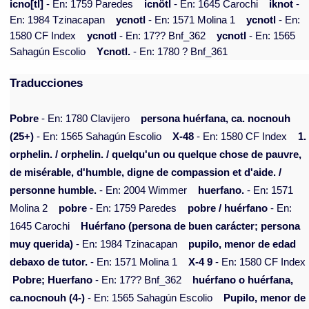
icno[tl]
- En: 1759 Paredes
icnötl
- En: 1645 Carochi
iknot
-
En: 1984 Tzinacapan
ycnotl
- En: 1571 Molina 1
ycnotl
- En:
1580 CF Index
ycnotl
- En: 17?? Bnf_362
ycnotl
- En: 1565
Sahagún Escolio
Ycnotl.
- En: 1780 ? Bnf_361
Traducciones
Pobre
- En: 1780 Clavijero
persona huérfana, ca. nocnouh
(25+)
- En: 1565 Sahagún Escolio
X-48
- En: 1580 CF Index
1.
orphelin. / orphelin. / quelqu'un ou quelque chose de pauvre,
de misérable, d'humble, digne de compassion et d'aide. /
personne humble.
- En: 2004 Wimmer
huerfano.
- En: 1571
Molina 2
pobre
- En: 1759 Paredes
pobre / huérfano
- En:
1645 Carochi
Huérfano (persona de buen carácter; persona
muy querida)
- En: 1984 Tzinacapan
pupilo, menor de edad
debaxo de tutor.
- En: 1571 Molina 1
X-4 9
- En: 1580 CF Index
Pobre; Huerfano
- En: 17?? Bnf_362
huérfano o huérfana,
ca.nocnouh (4-)
- En: 1565 Sahagún Escolio
Pupilo, menor de