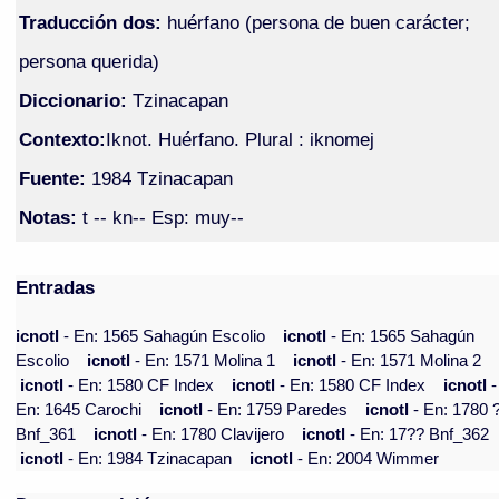
Traducción dos:
huérfano (persona de buen carácter;
persona querida)
Diccionario:
Tzinacapan
Contexto:
Iknot. Huérfano. Plural : iknomej
Fuente:
1984 Tzinacapan
Notas:
t -- kn-- Esp: muy--
Entradas
icnotl
- En: 1565 Sahagún Escolio
icnotl
- En: 1565 Sahagún
Escolio
icnotl
- En: 1571 Molina 1
icnotl
- En: 1571 Molina 2
icnotl
- En: 1580 CF Index
icnotl
- En: 1580 CF Index
icnotl
-
En: 1645 Carochi
icnotl
- En: 1759 Paredes
icnotl
- En: 1780 
Bnf_361
icnotl
- En: 1780 Clavijero
icnotl
- En: 17?? Bnf_362
icnotl
- En: 1984 Tzinacapan
icnotl
- En: 2004 Wimmer