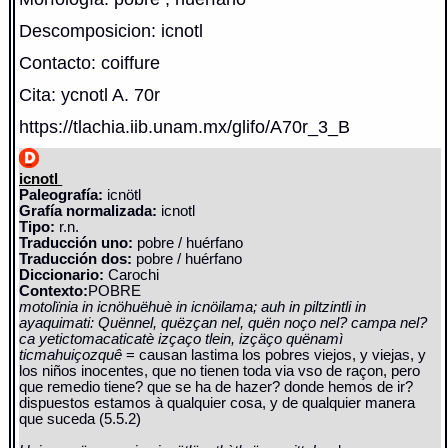
Descomposicion: icnotl
Contacto: coiffure
Cita: ycnotl A. 70r
https://tlachia.iib.unam.mx/glifo/A70r_3_B
icnotl
Paleografía:
icnötl
Grafía normalizada:
icnotl
Tipo:
r.n.
Traducción uno:
pobre / huérfano
Traducción dos:
pobre / huérfano
Diccionario:
Carochi
Contexto:
POBRE
motolïnia in icnöhuëhuè in icnöilama; auh in piltzintli in
ayaquimati: Quënnel, quëzçan nel, quën noço nel? campa nel?
ca yetictomacaticatè izçaço tlein, izçäço quënamì
ticmahuiçozquê
= causan lastima los pobres viejos, y viejas, y
los niños inocentes, que no tienen toda via vso de raçon, pero
que remedio tiene? que se ha de hazer? donde hemos de ir?
dispuestos estamos à qualquier cosa, y de qualquier manera
que suceda (5.5.2)