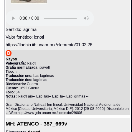
Sentido: lágrima
Valor fonético: icnotl
https://tlachia.iib.unam.mx/elemento/01.02.26
ixayotl
Paleografía:
Ixaiotl
Grafía normalizada:
ixayotl
Tipo:
r.n.
Traducción uno:
Las lagrimas
Traducción dos:
lagrimas
Diccionario:
Guerra
Fuente:
1692 Guerra
Folio:
54
Notas:
Ixaiotl aio-- Esp: las-- Esp: la-- Esp: grimas --
Gran Diccionario Náhuatl [en línea]. Universidad Nacional Autónoma de
México [Ciudad Universitaria, México D.F.]: 2012 [29-08-2020]. Disponible en
la Web http://www.gdn.unam.mx/contexto/29006
MH: ATENCO - 387_669v