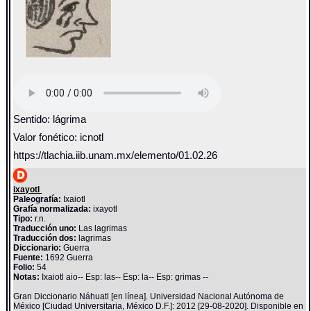
Sentido: lágrima
Valor fonético: icnotl
https://tlachia.iib.unam.mx/elemento/01.02.26
ixayotl
Paleografía:
Ixaiotl
Grafía normalizada:
ixayotl
Tipo:
r.n.
Traducción uno:
Las lagrimas
Traducción dos:
lagrimas
Diccionario:
Guerra
Fuente:
1692 Guerra
Folio:
54
Notas:
Ixaiotl aio-- Esp: las-- Esp: la-- Esp: grimas --
Gran Diccionario Náhuatl [en línea]. Universidad Nacional Autónoma de
México [Ciudad Universitaria, México D.F.]: 2012 [29-08-2020]. Disponible en