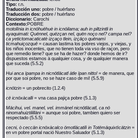
Tipo:
r.n.
Traducción uno:
pobre / huérfano
Traducción dos:
pobre / huérfano
Diccionario:
Carochi
Contexto:
POBRE
motolïnia in icnöhuëhuè in icnöilama; auh in piltzintli in
ayaquimati: Quënnel, quëzçan nel, quën noço nel? campa nel?
ca yetictomacaticatè izçaço tlein, izçäço quënamì
ticmahuiçozquê
= causan lastima los pobres viejos, y viejas, y
los niños inocentes, que no tienen toda via vso de raçon, pero
que remedio tiene? que se ha de hazer? donde hemos de ir?
dispuestos estamos à qualquier cosa, y de qualquier manera
que suceda (5.5.2)
Hui anca ïpampa in nicnötläcatl àtle ïpan nitto!
= de manera, que
por que soi pobre, no se haze caso de mi! (5.5.9)
icnötzin
= un pobrecito (1.2.4)
cë icnöxàcalli
= vna casa pajiça pobre (5.1.3)
Mäcihui, vel. manel, vel. immänel nicnötläcatl, ca nö
ninomahuiztililläni
= aunque soi pobre, tambien quiero ser
respectado (5.5.5)
cecni, ò ceccän icnöxàcalco ömotläcatilì in Totëmäquixtìcätzin
=
en vn pobre portal nació Nuestro Saluador (5.1.3)