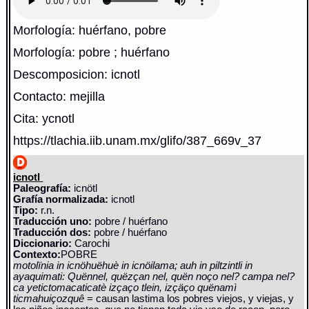
Morfología: huérfano, pobre
Morfología: pobre ; huérfano
Descomposicion: icnotl
Contacto: mejilla
Cita: ycnotl
https://tlachia.iib.unam.mx/glifo/387_669v_37
icnotl
Paleografía:
icnötl
Grafía normalizada:
icnotl
Tipo:
r.n.
Traducción uno:
pobre / huérfano
Traducción dos:
pobre / huérfano
Diccionario:
Carochi
Contexto:
POBRE
motolïnia in icnöhuëhuè in icnöilama; auh in piltzintli in
ayaquimati: Quënnel, quëzçan nel, quën noço nel? campa nel?
ca yetictomacaticatè izçaço tlein, izçäço quënamì
ticmahuiçozquê
= causan lastima los pobres viejos, y viejas, y