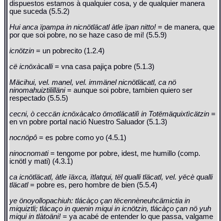
dispuestos estamos à qualquier cosa, y de qualquier manera
que suceda (5.5.2)
Hui anca ïpampa in nicnötläcatl àtle ïpan nitto!
= de manera, que
por que soi pobre, no se haze caso de mi! (5.5.9)
icnötzin
= un pobrecito (1.2.4)
cë icnöxàcalli
= vna casa pajiça pobre (5.1.3)
Mäcihui, vel. manel, vel. immänel nicnötläcatl, ca nö
ninomahuiztililläni
= aunque soi pobre, tambien quiero ser
respectado (5.5.5)
cecni, ò ceccän icnöxàcalco ömotläcatilì in Totëmäquixtìcätzin
=
en vn pobre portal nació Nuestro Saluador (5.1.3)
nocnöpô
= es pobre como yo (4.5.1)
ninocnomati
= tengome por pobre, idest, me humillo (comp.
icnötl y mati) (4.3.1)
ca icnötläcatl, àtle ïäxca, ïtlatqui, tël qualli tläcatl, vel. yëcè qualli
tläcatl
= pobre es, pero hombre de bien (5.5.4)
ye önoyollopachiuh: tlácàço çan tëcennèneuhcämictia in
miquiztli; tlácaço in quenin miqui in icnötzin, tlácàço çan nö yuh
miqui in tlàtoäni!
= ya acabé de entender lo que passa, valgame