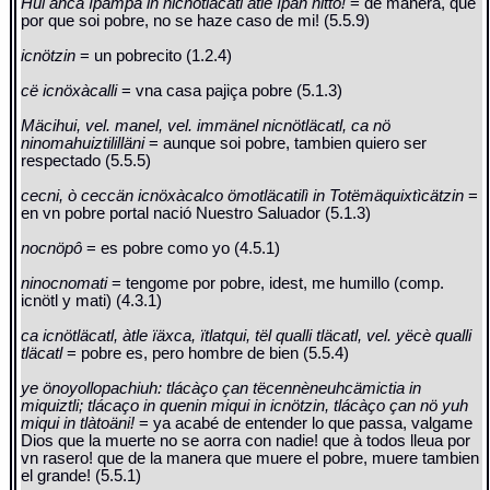
Hui anca ïpampa in nicnötläcatl àtle ïpan nitto!
= de manera, que
por que soi pobre, no se haze caso de mi! (5.5.9)
icnötzin
= un pobrecito (1.2.4)
cë icnöxàcalli
= vna casa pajiça pobre (5.1.3)
Mäcihui, vel. manel, vel. immänel nicnötläcatl, ca nö
ninomahuiztililläni
= aunque soi pobre, tambien quiero ser
respectado (5.5.5)
cecni, ò ceccän icnöxàcalco ömotläcatilì in Totëmäquixtìcätzin
=
en vn pobre portal nació Nuestro Saluador (5.1.3)
nocnöpô
= es pobre como yo (4.5.1)
ninocnomati
= tengome por pobre, idest, me humillo (comp.
icnötl y mati) (4.3.1)
ca icnötläcatl, àtle ïäxca, ïtlatqui, tël qualli tläcatl, vel. yëcè qualli
tläcatl
= pobre es, pero hombre de bien (5.5.4)
ye önoyollopachiuh: tlácàço çan tëcennèneuhcämictia in
miquiztli; tlácaço in quenin miqui in icnötzin, tlácàço çan nö yuh
miqui in tlàtoäni!
= ya acabé de entender lo que passa, valgame
Dios que la muerte no se aorra con nadie! que à todos lleua por
vn rasero! que de la manera que muere el pobre, muere tambien
el grande! (5.5.1)