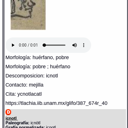
Morfología: huérfano, pobre
Morfología: pobre ; huérfano
Descomposicion: icnotl
Contacto: mejilla
Cita: ycnotlacatl
https://tlachia.iib.unam.mx/glifo/387_674r_40
icnotl
Paleografía:
icnötl
Grafía normalizada:
icnotl