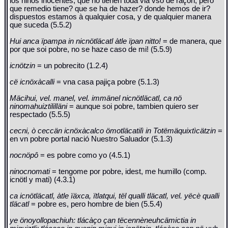
los niños inocentes, que no tienen toda via vso de raçon, pero
que remedio tiene? que se ha de hazer? donde hemos de ir?
dispuestos estamos à qualquier cosa, y de qualquier manera
que suceda (5.5.2)
Hui anca ïpampa in nicnötläcatl àtle ïpan nitto!
= de manera, que
por que soi pobre, no se haze caso de mi! (5.5.9)
icnötzin
= un pobrecito (1.2.4)
cë icnöxàcalli
= vna casa pajiça pobre (5.1.3)
Mäcihui, vel. manel, vel. immänel nicnötläcatl, ca nö
ninomahuiztililläni
= aunque soi pobre, tambien quiero ser
respectado (5.5.5)
cecni, ò ceccän icnöxàcalco ömotläcatilì in Totëmäquixtìcätzin
=
en vn pobre portal nació Nuestro Saluador (5.1.3)
nocnöpô
= es pobre como yo (4.5.1)
ninocnomati
= tengome por pobre, idest, me humillo (comp.
icnötl y mati) (4.3.1)
ca icnötläcatl, àtle ïäxca, ïtlatqui, tël qualli tläcatl, vel. yëcè qualli
tläcatl
= pobre es, pero hombre de bien (5.5.4)
ye önoyollopachiuh: tlácàço çan tëcennèneuhcämictia in