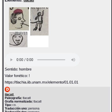
Elemento:
tlacatl
Sentido: hombre
Valor fonético: !
https://tlachia.iib.unam.mx/elemento/01.01.01
tlacatl
Paleografía:
tlacatl
Grafía normalizada:
tlacatl
Tipo:
r.n.
Traducción uno:
persona
Traducción dos:
persona