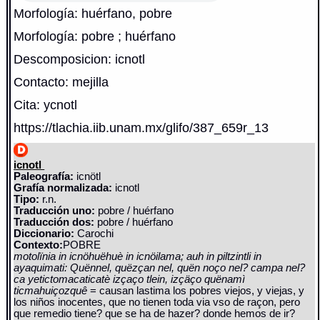
Morfología: huérfano, pobre
Morfología: pobre ; huérfano
Descomposicion: icnotl
Contacto: mejilla
Cita: ycnotl
https://tlachia.iib.unam.mx/glifo/387_659r_13
icnotl
Paleografía:
icnötl
Grafía normalizada:
icnotl
Tipo:
r.n.
Traducción uno:
pobre / huérfano
Traducción dos:
pobre / huérfano
Diccionario:
Carochi
Contexto:
POBRE
motolïnia in icnöhuëhuè in icnöilama; auh in piltzintli in
ayaquimati: Quënnel, quëzçan nel, quën noço nel? campa nel?
ca yetictomacaticatè izçaço tlein, izçäço quënamì
ticmahuiçozquê
= causan lastima los pobres viejos, y viejas, y
los niños inocentes, que no tienen toda via vso de raçon, pero
que remedio tiene? que se ha de hazer? donde hemos de ir?