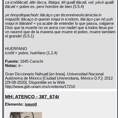
ca icnötläcatl, àtle ïäxca, ïtlatqui, tël qualli tläcatl, vel. yëcè qualli
tläcatl
= pobre es, pero hombre de bien (5.5.4)
ye önoyollopachiuh: tlácàço çan tëcennèneuhcämictia in
miquiztli; tlácaço in quenin miqui in icnötzin, tlácàço çan nö yuh
miqui in tlàtoäni!
= ya acabé de entender lo que passa, valgame
Dios que la muerte no se aorra con nadie! que à todos lleua por
vn rasero! que de la manera que muere el pobre, muere tambien
el grande! (5.5.1)
HUERFANO
icnötl
= pobre, huérfano (1.2.4)
Fuente:
1645 Carochi
Notas:
ö--
Gran Diccionario Náhuatl [en línea]. Universidad Nacional
Autónoma de México [Ciudad Universitaria, México D.F.]: 2012
[29-08-2020]. Disponible en la Web
http://www.gdn.unam.mx/contexto/17210
MH: ATENCO - 387_674r
Elemento:
ixayotl