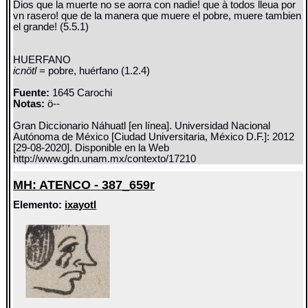
Dios que la muerte no se aorra con nadie! que à todos lleua por
vn rasero! que de la manera que muere el pobre, muere tambien
el grande! (5.5.1)
HUERFANO
icnötl
= pobre, huérfano (1.2.4)
Fuente:
1645 Carochi
Notas:
ö--
Gran Diccionario Náhuatl [en línea]. Universidad Nacional
Autónoma de México [Ciudad Universitaria, México D.F.]: 2012
[29-08-2020]. Disponible en la Web
http://www.gdn.unam.mx/contexto/17210
MH: ATENCO - 387_659r
Elemento:
ixayotl