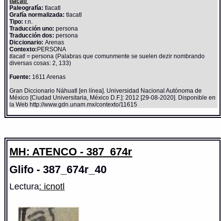
tlacatl
Paleografía:
tlacatl
Grafía normalizada:
tlacatl
Tipo:
r.n.
Traducción uno:
persona
Traducción dos:
persona
Diccionario:
Arenas
Contexto:
PERSONA
tlacatl
= persona (Palabras que comunmente se suelen dezir nombrando
diversas cosas: 2, 133)
Fuente:
1611 Arenas
Gran Diccionario Náhuatl [en línea]. Universidad Nacional Autónoma de
México [Ciudad Universitaria, México D.F.]: 2012 [29-08-2020]. Disponible en
la Web http://www.gdn.unam.mx/contexto/11615
MH: ATENCO - 387_674r
Glifo - 387_674r_40
Lectura
: icnotl