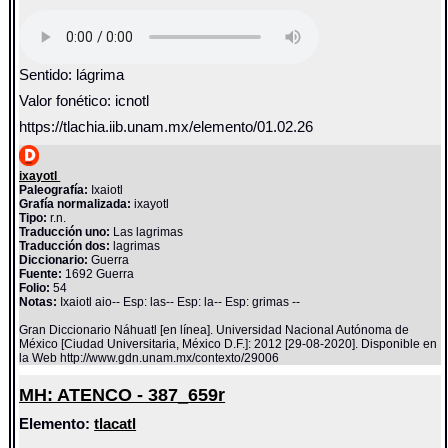
Sentido: lágrima
Valor fonético: icnotl
https://tlachia.iib.unam.mx/elemento/01.02.26
ixayotl
Paleografía:
Ixaiotl
Grafía normalizada:
ixayotl
Tipo:
r.n.
Traducción uno:
Las lagrimas
Traducción dos:
lagrimas
Diccionario:
Guerra
Fuente:
1692 Guerra
Folio:
54
Notas:
Ixaiotl aio-- Esp: las-- Esp: la-- Esp: grimas --
Gran Diccionario Náhuatl [en línea]. Universidad Nacional Autónoma de
México [Ciudad Universitaria, México D.F.]: 2012 [29-08-2020]. Disponible en
la Web http://www.gdn.unam.mx/contexto/29006
MH: ATENCO - 387_659r
Elemento:
tlacatl