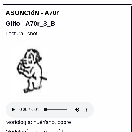
ASUNCIóN - A70r
Glifo - A70r_3_B
Lectura
: icnotl
Morfología: huérfano, pobre
Morfología: pobre ; huérfano