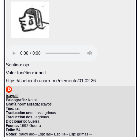
Sentido: ojo
Valor fonético: icnotl
https://tlachia.iib.unam.mx/elemento/01.02.26
ixayotl
Paleografía:
Ixaiotl
Grafía normalizada:
ixayotl
Tipo:
r.n.
Traducción uno:
Las lagrimas
Traducción dos:
lagrimas
Diccionario:
Guerra
Fuente:
1692 Guerra
Folio:
54
Notas:
Ixaiotl aio-- Esp: las-- Esp: la-- Esp: grimas --