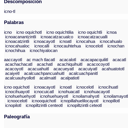
Descomposición
icno-tl
Palabras
icno
icno oquichotl
icno oquichtilia
icno oquichtli
icnoa
icnoacanantzintli
icnoacatzacualco
icnoacatzacualli
icnoacatzintli
icnoacayotl
icnoatl
icnocahua
icnocahualo
icnocahualoc
icnocalli
icnocauhtehua
icnocelotl
icnochan
icnochihua
icnochiyalocan
aaccayotl
ac mach tlacatl
acacalotl
acacapacquilitl
acacatl
acachachacatl
acachatl
acachiquihuitl
acacocoyotl
acacoyotl
acacuahuitl
acacueyatl
acacuiyatl
acahuatototl
acaiyetl
acalcuachpancuahuitl
acalcuachpanitl
acalcuauhyollotl
acalmaitl
acalpatiotl
icno oquichotl
icnoacayotl
icnoatl
icnocelotl
icnocihuatl
icnocihuayotl
icnocuicatl
icnohuacatl
icnohuacayotl
icnohuehuehyotl
icnohuehueyotl
icnoilamahyotl
icnoilamayot
icnoocelotl
icnooquichotl
icnopillahuelilocayotl
icnopillotl
icnopilotl
icnopiltzintli centeotl
icnopiltzintli ceteotl
Paleografía