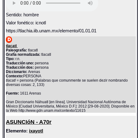
Sentido: hombre
Valor fonético: icnotl
https://tlachia.iib.unam.mx/elemento/01.01.01
tlacatl
Paleografía:
tlacatl
Grafía normalizada:
tlacatl
Tipo:
r.n.
Traducción uno:
persona
Traducción dos:
persona
Diccionario:
Arenas
Contexto:
PERSONA
tlacatl
= persona (Palabras que comunmente se suelen dezir nombrando
diversas cosas: 2, 133)
Fuente:
1611 Arenas
Gran Diccionario Náhuatl [en línea]. Universidad Nacional Autónoma de
México [Ciudad Universitaria, México D.F.]: 2012 [29-08-2020]. Disponible en
la Web http://www.gdn.unam.mx/contexto/11615
ASUNCIóN - A70r
Elemento:
ixayotl