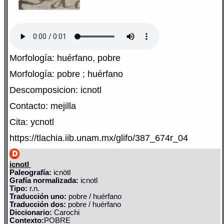
Morfología: huérfano, pobre
Morfología: pobre ; huérfano
Descomposicion: icnotl
Contacto: mejilla
Cita: ycnotl
https://tlachia.iib.unam.mx/glifo/387_674r_04
icnotl
Paleografía:
icnötl
Grafía normalizada:
icnotl
Tipo:
r.n.
Traducción uno:
pobre / huérfano
Traducción dos:
pobre / huérfano
Diccionario:
Carochi
Contexto:
POBRE