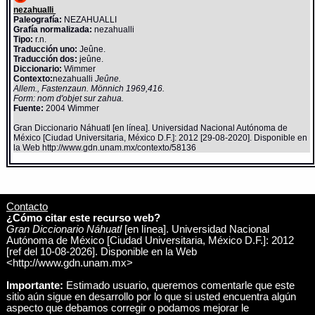
nezahualli
Paleografía:
NEZAHUALLI
Grafía normalizada:
nezahualli
Tipo:
r.n.
Traducción uno:
Jeûne.
Traducción dos:
jeûne.
Diccionario:
Wimmer
Contexto:
nezahualli
Jeûne.
Allem., Fastenzaun. Mönnich 1969,416.
Form: nom d'objet sur zahua.
Fuente:
2004 Wimmer
Gran Diccionario Náhuatl [en línea]. Universidad Nacional Autónoma de
México [Ciudad Universitaria, México D.F.]: 2012 [29-08-2020]. Disponible en
la Web http://www.gdn.unam.mx/contexto/58136
Contacto
¿Cómo citar este recurso web?
Gran Diccionario Náhuatl
[en línea]. Universidad Nacional
Autónoma de México [Ciudad Universitaria, México D.F.]: 2012
[ref del 10-08-2026]. Disponible en la Web
<http://www.gdn.unam.mx>
Importante:
Estimado usuario, queremos comentarle que este
sitio aún sigue en desarrollo por lo que si usted encuentra algún
aspecto que debamos corregir o podamos mejorar le