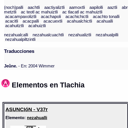
(noch)palli
aachtli
aactiyaliztli
aamoxtli
aapilolli
aaztli
abr
metztli
ac teotl ac mahuiztli
ac tlacatl ac mahuiztli
acacampaxoliztli
acachapoli
acachichictli
acachto tonalli
acacitli
acacpalli
acacuextli
acahualchictli
acahualli
acahuitztli
acahuiztli
nezahualcalli
nezahualcuachtli
nezahualiztli
nezahualpilli
nezahualpiltzintli
Traducciones
Jeûne.
- En: 2004 Wimmer
Elementos en Tlachia
ASUNCIóN - V37r
Elemento:
nezahualli