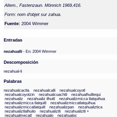
Allem., Fastenzaun. Mönnich 1969,416.
Form: nom d'objet sur zahua.
Fuente:
2004 Wimmer
Entradas
nezahualli
- En: 2004 Wimmer
Descomposición
nezahual-li
Palabras
nezahualcactla
nezahualcalli
nezahualcoyotl
nezahualcoyotzin
nezahualcuachtli
nezahualhuiltequi
nezahualiz
nezahualiz ilhuitl
nezahualizmicca tlatquihua
nezahualizmicca tlatquitl
nezahualizmiccatlatquihua
nezahualizmiccatlatquitl
nezahualizpan
nezahualiztica
nezahualiztlalhuilo
nezahualiztli
nezahualiztli +
nezahualmecatl
nezahualo
nezahualoc