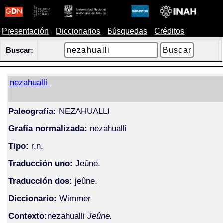
Presentación
Diccionarios
Búsquedas
Créditos
Buscar:
nezahualli
Paleografía:
NEZAHUALLI
Grafía normalizada:
nezahualli
Tipo:
r.n.
Traducción uno:
Jeûne.
Traducción dos:
jeûne.
Diccionario:
Wimmer
Contexto:
nezahualli
Jeûne.