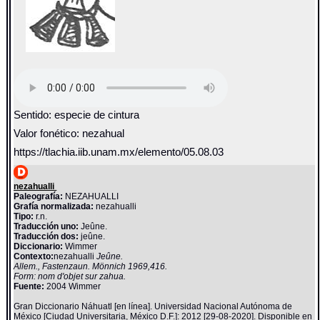
Sentido: especie de cintura
Valor fonético: nezahual
https://tlachia.iib.unam.mx/elemento/05.08.03
nezahualli
Paleografía:
NEZAHUALLI
Grafía normalizada:
nezahualli
Tipo:
r.n.
Traducción uno:
Jeûne.
Traducción dos:
jeûne.
Diccionario:
Wimmer
Contexto:
nezahualli
Jeûne.
Allem., Fastenzaun. Mönnich 1969,416.
Form: nom d'objet sur zahua.
Fuente:
2004 Wimmer
Gran Diccionario Náhuatl [en línea]. Universidad Nacional Autónoma de
México [Ciudad Universitaria, México D.F.]: 2012 [29-08-2020]. Disponible en