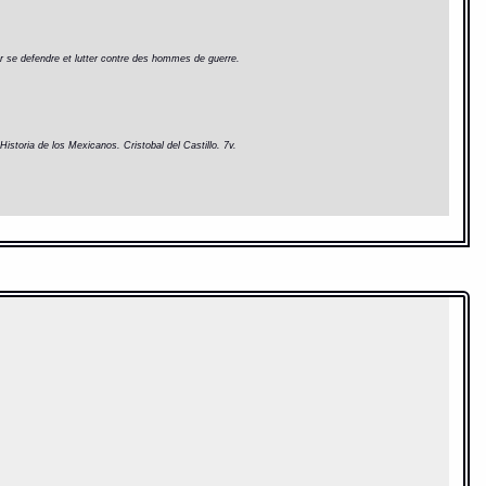
pour se defendre et lutter contre des hommes de guerre.
Historia de los Mexicanos. Cristobal del Castillo. 7v.