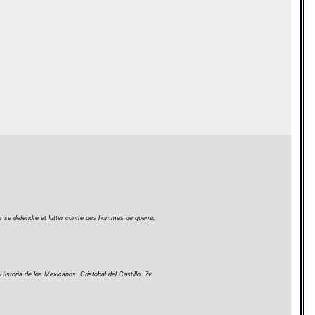
pour se defendre et lutter contre des hommes de guerre.
Historia de los Mexicanos. Cristobal del Castillo. 7v.