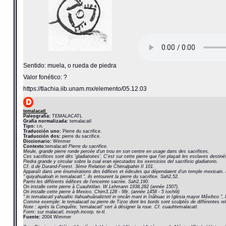
Sentido: muela, o rueda de piedra
Valor fonético: ?
https://tlachia.iib.unam.mx/elemento/05.12.03
temalacatl
Paleografía:
TEMALACATL
Grafía normalizada:
temalacatl
Tipo:
r.n.
Traducción uno:
Pierre du sacrifice.
Traducción dos:
pierre du sacrifice.
Diccionario:
Wimmer
Contexto:
temalacatl
Pierre du sacrifice.
Meule, grande pierre ronde percée d'un trou en son centre en usage dans des sacrifices.
Ces sacrifices sont dits 'gladiatoires'. C'est sur cette pierre que l'on plaçait les esclaves desti
Piedra grande y circular sobre la cual eran ejecutados los exercicios del sacrificio gladiatorio.
Cf. d.de Durand-Forest. 3ème Relation de Chimalpahin II 101.
Apparaît dans une énumérations des édifices et édicules qui dépendaient d'un temple mexicain. 
" quiyahualoah in temalacatl ", ils entourent la pierre du sacrifice. Sah2,52.
Parmi les différents édifices de l'enceinte sacrée. Sah2,190.
On installe cette pierre à Cuauhtitlan. W.Lehmann 1938,282 (année 1507).
On installe cette pierre à Mexico. Chim3,128 - 98r. (année 1458 - 5 tochtli)
" in temalacatl yahualtic tlahuahuânaliztetl in oncân mani in înâhuac in Iglesia mayor Mêxihco ", l
Comme exemple: le temalacatl ou pierre de Tizoc dont les bords sont sculptés de différentes relie
Note : après la Conquête, 'temalacatl' sert à désigner la roue. Cf. cuauhtemalacatl.
Form: sur malacatl, morph.incorp. te-tl.
Fuente:
2004 Wimmer