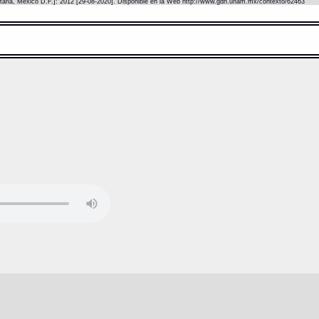
itaria, México D.F.]: 2012 [29-08-2020]. Disponible en la Web http://www.gdn.unam.mx/contexto/62463