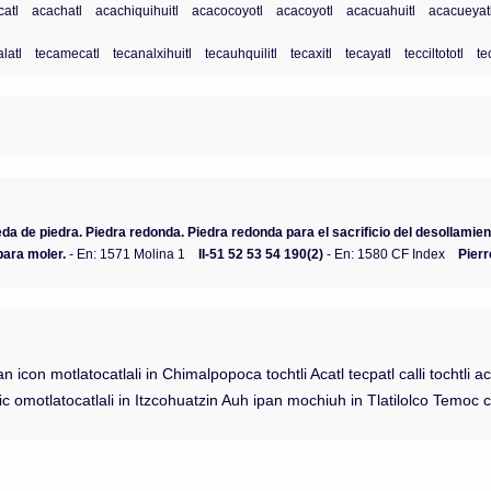
atl
acachatl
acachiquihuitl
acacocoyotl
acacoyotl
acacuahuitl
acacueyat
alatl
tecamecatl
tecanalxihuitl
tecauhquilitl
tecaxitl
tecayatl
tecciltototl
te
da de piedra. Piedra redonda. Piedra redonda para el sacrificio del desollami
ara moler.
- En: 1571 Molina 1
II-51 52 53 54 190(2)
- En: 1580 CF Index
Pierr
man icon motlatocatlali in Chimalpopoca tochtli Acatl tecpatl calli tochtli 
c omotlatocatlali in Itzcohuatzin Auh ipan mochiuh in Tlatilolco Temoc