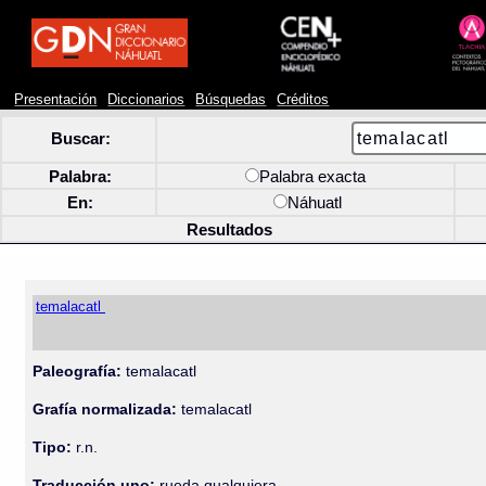
Presentación
Diccionarios
Búsquedas
Créditos
Buscar:
Palabra:
Palabra exacta
En:
Náhuatl
Resultados
temalacatl
Paleografía:
temalacatl
Grafía normalizada:
temalacatl
Tipo:
r.n.
Traducción uno:
rueda qualquiera.