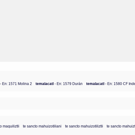
l
- En: 1571 Molina 2
temalacatl
- En: 1579 Durán
temalacatl
- En: 1580 CF Ind
 maquiliztli
te sancto mahuizotiliani
te sancto mahuizotiliztli
te sancto mahuiztil