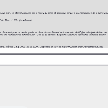
nés à la mort. Ils étaient attachés par le milieu du corps et pouvaient arriver à la circonférence de la pierre 
Prim.Mem. f. 268v (temallacatl).
a pierre en forme de meule, ronde, la pierre du sacrifice qui se trouve près de l'Eglise principale de Mexico. 
fs qui représente la conquête par Tizoc de 15 pueblos. La partie supérieure représente la divinité solaire.
itaria, México D.F.]: 2012 [29-08-2020]. Disponible en la Web http://www.gdn.unam.mx/contexto/62463