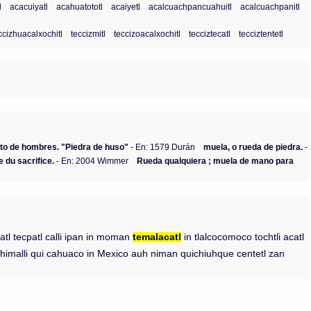
l
acacuiyatl
acahuatototl
acaiyetl
acalcuachpancuahuitl
acalcuachpanitl
ccizhuacalxochitl
teccizmitl
teccizoacalxochitl
tecciztecatl
tecciztentetl
ento de hombres. "Piedra de huso"
- En: 1579 Durán
muela, o rueda de piedra.
-
e du sacrifice.
- En: 2004 Wimmer
Rueda qualquiera ; muela de mano para
acatl tecpatl calli ipan in moman
temalacatl
in tlalcocomoco tochtli acatl
 chimalli qui cahuaco in Mexico auh niman quichiuhque centetl zan