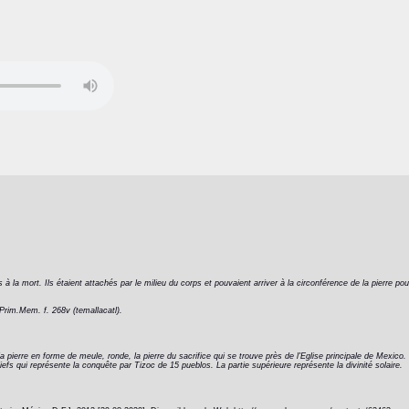
nés à la mort. Ils étaient attachés par le milieu du corps et pouvaient arriver à la circonférence de la pierre 
Prim.Mem. f. 268v (temallacatl).
a pierre en forme de meule, ronde, la pierre du sacrifice qui se trouve près de l'Eglise principale de Mexico. 
fs qui représente la conquête par Tizoc de 15 pueblos. La partie supérieure représente la divinité solaire.