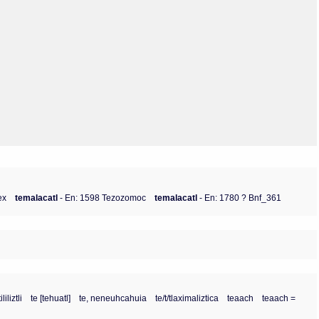
Olmos_V
Paredes
Rincón
Sahagún Escolio
Tezozomoc
Tzinacapan
Wimmer
ex
temalacatl
- En: 1598 Tezozomoc
temalacatl
- En: 1780 ? Bnf_361
iliztli
te [tehuatl]
te, neneuhcahuia
te/t/tlaximaliztica
teaach
teaach =