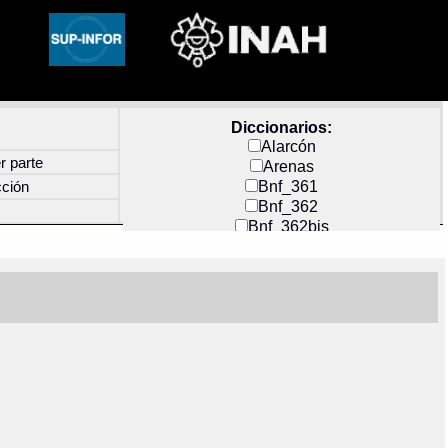
Diccionarios:
Alarcón
r parte
Arenas
Bnf_361
cción
Bnf_362
Bnf_362bis
Carochi
CF_INDEX
Clavijero
Cortés y Zedeño
Docs_México
Durán
Guerra
Mecayapan
Molina_1
Molina_2
Olmos_G