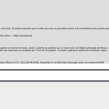
nés à la mort. Ils étaient attachés par le milieu du corps et pouvaient arriver à la circonférence de la pierre 
Prim.Mem. f. 268v (temallacatl).
a pierre en forme de meule, ronde, la pierre du sacrifice qui se trouve près de l'Eglise principale de Mexico. 
fs qui représente la conquête par Tizoc de 15 pueblos. La partie supérieure représente la divinité solaire.
itaria, México D.F.]: 2012 [29-08-2020]. Disponible en la Web http://www.gdn.unam.mx/contexto/62463