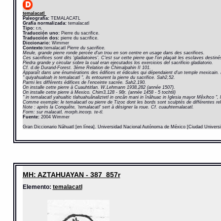
temalacatl
Paleografía:
TEMALACATL
Grafía normalizada:
temalacatl
Tipo:
r.n.
Traducción uno:
Pierre du sacrifice.
Traducción dos:
pierre du sacrifice.
Diccionario:
Wimmer
Contexto:
temalacatl
Pierre du sacrifice.
Meule, grande pierre ronde percée d'un trou en son centre en usage dans des sacrifices.
Ces sacrifices sont dits 'gladiatoires'. C'est sur cette pierre que l'on plaçait les esclaves desti
Piedra grande y circular sobre la cual eran ejecutados los exercicios del sacrificio gladiatorio.
Cf. d.de Durand-Forest. 3ème Relation de Chimalpahin II 101.
Apparaît dans une énumérations des édifices et édicules qui dépendaient d'un temple mexicain. 
" quiyahualoah in temalacatl ", ils entourent la pierre du sacrifice. Sah2,52.
Parmi les différents édifices de l'enceinte sacrée. Sah2,190.
On installe cette pierre à Cuauhtitlan. W.Lehmann 1938,282 (année 1507).
On installe cette pierre à Mexico. Chim3,128 - 98r. (année 1458 - 5 tochtli)
" in temalacatl yahualtic tlahuahuânaliztetl in oncân mani in înâhuac in Iglesia mayor Mêxihco ", l
Comme exemple: le temalacatl ou pierre de Tizoc dont les bords sont sculptés de différentes relie
Note : après la Conquête, 'temalacatl' sert à désigner la roue. Cf. cuauhtemalacatl.
Form: sur malacatl, morph.incorp. te-tl.
Fuente:
2004 Wimmer
Gran Diccionario Náhuatl [en línea]. Universidad Nacional Autónoma de México [Ciudad Univers
MH: AZTAHUAYAN - 387_857r
Elemento:
temalacatl