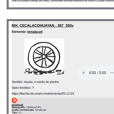
Gran Diccionario Náhuatl [en línea]. Universidad Nacional Autónoma de México [Ciudad Univers
MH: CECALACOHUAYAN - 387_593v
Elemento:
temalacatl
Sentido: muela, o rueda de piedra
Valor fonético: ?
https://tlachia.iib.unam.mx/elemento/05.12.03
temalacatl
Paleografía:
TEMALACATL
Grafía normalizada:
temalacatl
Tipo:
r.n.