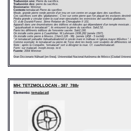
Traducción uno:
Pierre du sacrifice.
Traducción dos:
pierre du sacrifice.
Diccionario:
Wimmer
Contexto:
temalacatl
Pierre du sacrifice.
Meule, grande pierre ronde percée d'un trou en son centre en usage dans des sacrifices.
Ces sacrifices sont dits 'gladiatoires'. C'est sur cette pierre que l'on plaçait les esclaves desti
Piedra grande y circular sobre la cual eran ejecutados los exercicios del sacrificio gladiatorio.
Cf. d.de Durand-Forest. 3ème Relation de Chimalpahin II 101.
Apparaît dans une énumérations des édifices et édicules qui dépendaient d'un temple mexicain. 
" quiyahualoah in temalacatl ", ils entourent la pierre du sacrifice. Sah2,52.
Parmi les différents édifices de l'enceinte sacrée. Sah2,190.
On installe cette pierre à Cuauhtitlan. W.Lehmann 1938,282 (année 1507).
On installe cette pierre à Mexico. Chim3,128 - 98r. (année 1458 - 5 tochtli)
" in temalacatl yahualtic tlahuahuânaliztetl in oncân mani in înâhuac in Iglesia mayor Mêxihco ", l
Comme exemple: le temalacatl ou pierre de Tizoc dont les bords sont sculptés de différentes relie
Note : après la Conquête, 'temalacatl' sert à désigner la roue. Cf. cuauhtemalacatl.
Form: sur malacatl, morph.incorp. te-tl.
Fuente:
2004 Wimmer
Gran Diccionario Náhuatl [en línea]. Universidad Nacional Autónoma de México [Ciudad Univers
MH: TETZMOLLOCAN - 387_788r
Elemento:
temalacatl