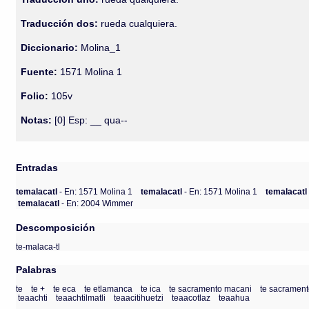
Traducción dos:
rueda cualquiera.
Diccionario:
Molina_1
Fuente:
1571 Molina 1
Folio:
105v
Notas:
[0] Esp: __ qua--
Entradas
temalacatl
- En: 1571 Molina 1
temalacatl
- En: 1571 Molina 1
temalacat
temalacatl
- En: 2004 Wimmer
Descomposición
te-malaca-tl
Palabras
te
te +
te eca
te etlamanca
te ica
te sacramento macani
te sacramento
teaachti
teaachtilmatli
teaacitihuetzi
teaacotlaz
teaahua