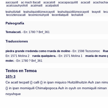
aaccayotl
ac mach tlacatl
acacalotl
acacapacquilitl
acacatl
acachachac
acalcuauhyollotl
acalmaitl
acalpatiotl
teahuiliztatl
teahuilquixtiliznezcayotl
teahuilquiztiliznezcayotl
teayotl
tec
tecciztenzacatl
tecemicniuhyotl
tecentlatquitl
techallotl
Paleografía
Temalacatl.
- En: 1780 ? Bnf_361
Traducciones
piedra grande rredonda como rrueda de molino
- En: 1598 Tezozomoc
Rue
En: 1571 Molina 2
rueda qualquiera.
- En: 1571 Molina 1
muela de mano p
moler.
- En: 1780 ? Bnf_361
Textos en Temoa
107r 3
Ce acatl tecpatl {} calli {} in ipan miquico Huitzilihuitzin Auh zan ni
{} in ipan momiquili Chimalpopoca Auh in oyuh on momiquili niman i
noyuhque