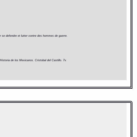
pour se defendre et lutter contre des hommes de guerre.
Historia de los Mexicanos. Cristobal del Castillo. 7v.