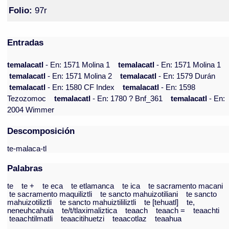
Folio:
97r
Entradas
temalacatl
- En: 1571 Molina 1
temalacatl
- En: 1571 Molina 1
temalacatl
- En: 1571 Molina 2
temalacatl
- En: 1579 Durán
temalacatl
- En: 1580 CF Index
temalacatl
- En: 1598
Tezozomoc
temalacatl
- En: 1780 ? Bnf_361
temalacatl
- En:
2004 Wimmer
Descomposición
te-malaca-tl
Palabras
te
te +
te eca
te etlamanca
te ica
te sacramento macani
te sacramento maquiliztli
te sancto mahuizotiliani
te sancto
mahuizotiliztli
te sancto mahuiztililiztli
te [tehuatl]
te,
neneuhcahuia
te/t/tlaximaliztica
teaach
teaach =
teaachti
teaachtilmatli
teaacitihuetzi
teaacotlaz
teaahua