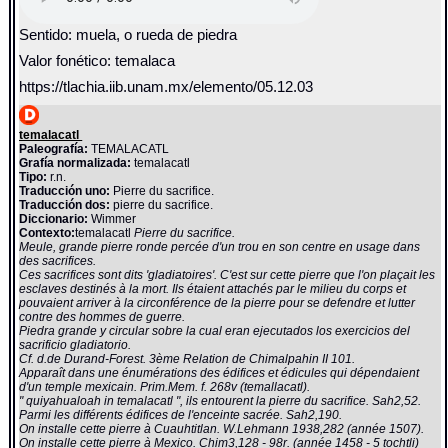
Sentido: muela, o rueda de piedra
Valor fonético: temalaca
https://tlachia.iib.unam.mx/elemento/05.12.03
temalacatl
Paleografía:
TEMALACATL
Grafía normalizada:
temalacatl
Tipo:
r.n.
Traducción uno:
Pierre du sacrifice.
Traducción dos:
pierre du sacrifice.
Diccionario:
Wimmer
Contexto:
temalacatl
Pierre du sacrifice.
Meule, grande pierre ronde percée d'un trou en son centre en usage dans
des sacrifices.
Ces sacrifices sont dits 'gladiatoires'. C'est sur cette pierre que l'on plaçait les
esclaves destinés à la mort. Ils étaient attachés par le milieu du corps et
pouvaient arriver à la circonférence de la pierre pour se defendre et lutter
contre des hommes de guerre.
Piedra grande y circular sobre la cual eran ejecutados los exercicios del
sacrificio gladiatorio.
Cf. d.de Durand-Forest. 3ème Relation de Chimalpahin II 101.
Apparaît dans une énumérations des édifices et édicules qui dépendaient
d'un temple mexicain. Prim.Mem. f. 268v (temallacatl).
" quiyahualoah in temalacatl ", ils entourent la pierre du sacrifice. Sah2,52.
Parmi les différents édifices de l'enceinte sacrée. Sah2,190.
On installe cette pierre à Cuauhtitlan. W.Lehmann 1938,282 (année 1507).
On installe cette pierre à Mexico. Chim3,128 - 98r. (année 1458 - 5 tochtli)