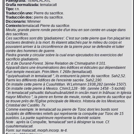
Paleografía:
TEMALACATL
Grafía normalizada:
temalacatl
Tipo:
r.n.
Traducción uno:
Pierre du sacrifice.
Traducción dos:
pierre du sacrifice.
Diccionario:
Wimmer
Contexto:
temalacatl
Pierre du sacrifice.
Meule, grande pierre ronde percée d'un trou en son centre en usage dans
des sacrifices.
Ces sacrifices sont dits 'gladiatoires'. C'est sur cette pierre que l'on plaçait les
esclaves destinés à la mort. Ils étaient attachés par le milieu du corps et
pouvaient arriver à la circonférence de la pierre pour se defendre et lutter
contre des hommes de guerre.
Piedra grande y circular sobre la cual eran ejecutados los exercicios del
sacrificio gladiatorio.
Cf. d.de Durand-Forest. 3ème Relation de Chimalpahin II 101.
Apparaît dans une énumérations des édifices et édicules qui dépendaient
d'un temple mexicain. Prim.Mem. f. 268v (temallacatl).
" quiyahualoah in temalacatl ", ils entourent la pierre du sacrifice. Sah2,52.
Parmi les différents édifices de l'enceinte sacrée. Sah2,190.
On installe cette pierre à Cuauhtitlan. W.Lehmann 1938,282 (année 1507).
On installe cette pierre à Mexico. Chim3,128 - 98r. (année 1458 - 5 tochtli)
" in temalacatl yahualtic tlahuahuânaliztetl in oncân mani in înâhuac in Iglesia
mayor Mêxihco ", la pierre en forme de meule, ronde, la pierre du sacrifice qui
se trouve près de l'Eglise principale de Mexico. Historia de los Mexicanos.
Cristobal del Castillo. 7v.
Comme exemple: le temalacatl ou pierre de Tizoc dont les bords sont
sculptés de différentes reliefs qui représente la conquête par Tizoc de 15
pueblos. La partie supérieure représente la divinité solaire.
Note : après la Conquête, 'temalacatl' sert à désigner la roue. Cf.
cuauhtemalacatl.
Form: sur malacatl, morph.incorp. te-tl.