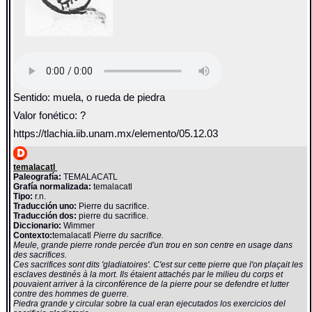
Sentido: muela, o rueda de piedra
Valor fonético: ?
https://tlachia.iib.unam.mx/elemento/05.12.03
temalacatl
Paleografía:
TEMALACATL
Grafía normalizada:
temalacatl
Tipo:
r.n.
Traducción uno:
Pierre du sacrifice.
Traducción dos:
pierre du sacrifice.
Diccionario:
Wimmer
Contexto:
temalacatl
Pierre du sacrifice.
Meule, grande pierre ronde percée d'un trou en son centre en usage dans
des sacrifices.
Ces sacrifices sont dits 'gladiatoires'. C'est sur cette pierre que l'on plaçait les
esclaves destinés à la mort. Ils étaient attachés par le milieu du corps et
pouvaient arriver à la circonférence de la pierre pour se defendre et lutter
contre des hommes de guerre.
Piedra grande y circular sobre la cual eran ejecutados los exercicios del