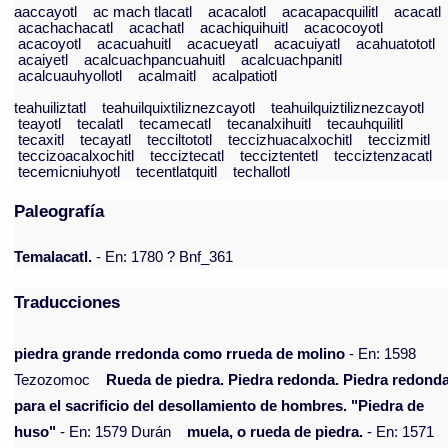
aaccayotl
ac mach tlacatl
acacalotl
acacapacquilitl
acacatl
acachachacatl
acachatl
acachiquihuitl
acacocoyotl
acacoyotl
acacuahuitl
acacueyatl
acacuiyatl
acahuatototl
acaiyetl
acalcuachpancuahuitl
acalcuachpanitl
acalcuauhyollotl
acalmaitl
acalpatiotl
teahuiliztatl
teahuilquixtiliznezcayotl
teahuilquiztiliznezcayotl
teayotl
tecalatl
tecamecatl
tecanalxihuitl
tecauhquilitl
tecaxitl
tecayatl
tecciltototl
teccizhuacalxochitl
teccizmitl
teccizoacalxochitl
tecciztecatl
tecciztentetl
tecciztenzacatl
tecemicniuhyotl
tecentlatquitl
techallotl
Paleografía
Temalacatl.
- En: 1780 ? Bnf_361
Traducciones
piedra grande rredonda como rrueda de molino
- En: 1598
Tezozomoc
Rueda de piedra. Piedra redonda. Piedra redond
para el sacrificio del desollamiento de hombres. "Piedra de
huso"
- En: 1579 Durán
muela, o rueda de piedra.
- En: 1571