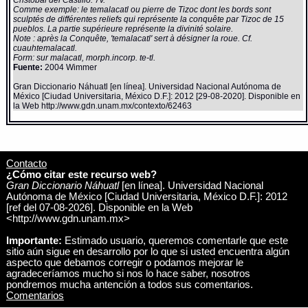
Cristobal del Castillo. 7v.
Comme exemple: le temalacatl ou pierre de Tizoc dont les bords sont
sculptés de différentes reliefs qui représente la conquête par Tizoc de 15
pueblos. La partie supérieure représente la divinité solaire.
Note : après la Conquête, 'temalacatl' sert à désigner la roue. Cf.
cuauhtemalacatl.
Form: sur malacatl, morph.incorp. te-tl.
Fuente:
2004 Wimmer
Gran Diccionario Náhuatl [en línea]. Universidad Nacional Autónoma de
México [Ciudad Universitaria, México D.F.]: 2012 [29-08-2020]. Disponible en
la Web http://www.gdn.unam.mx/contexto/62463
Contacto
¿Cómo citar este recurso web?
Gran Diccionario Náhuatl
[en línea]. Universidad Nacional
Autónoma de México [Ciudad Universitaria, México D.F.]: 2012
[ref del 07-08-2026]. Disponible en la Web
<http://www.gdn.unam.mx>
Importante:
Estimado usuario, queremos comentarle que este
sitio aún sigue en desarrollo por lo que si usted encuentra algún
aspecto que debamos corregir o podamos mejorar le
agradeceríamos mucho si nos lo hace saber, nosotros
pondremos mucha antención a todos sus comentarios.
Comentarios