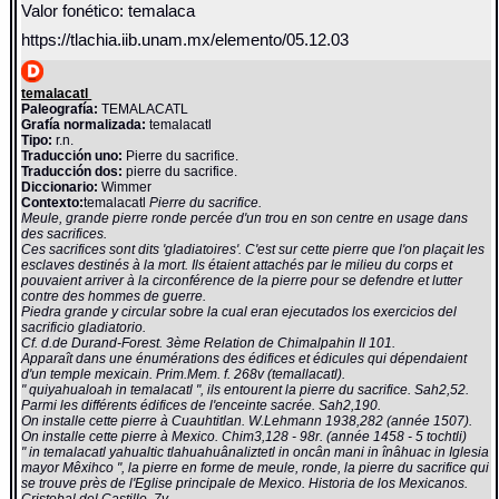
Valor fonético: temalaca
https://tlachia.iib.unam.mx/elemento/05.12.03
temalacatl
Paleografía:
TEMALACATL
Grafía normalizada:
temalacatl
Tipo:
r.n.
Traducción uno:
Pierre du sacrifice.
Traducción dos:
pierre du sacrifice.
Diccionario:
Wimmer
Contexto:
temalacatl
Pierre du sacrifice.
Meule, grande pierre ronde percée d'un trou en son centre en usage dans
des sacrifices.
Ces sacrifices sont dits 'gladiatoires'. C'est sur cette pierre que l'on plaçait les
esclaves destinés à la mort. Ils étaient attachés par le milieu du corps et
pouvaient arriver à la circonférence de la pierre pour se defendre et lutter
contre des hommes de guerre.
Piedra grande y circular sobre la cual eran ejecutados los exercicios del
sacrificio gladiatorio.
Cf. d.de Durand-Forest. 3ème Relation de Chimalpahin II 101.
Apparaît dans une énumérations des édifices et édicules qui dépendaient
d'un temple mexicain. Prim.Mem. f. 268v (temallacatl).
" quiyahualoah in temalacatl ", ils entourent la pierre du sacrifice. Sah2,52.
Parmi les différents édifices de l'enceinte sacrée. Sah2,190.
On installe cette pierre à Cuauhtitlan. W.Lehmann 1938,282 (année 1507).
On installe cette pierre à Mexico. Chim3,128 - 98r. (année 1458 - 5 tochtli)
" in temalacatl yahualtic tlahuahuânaliztetl in oncân mani in înâhuac in Iglesia
mayor Mêxihco ", la pierre en forme de meule, ronde, la pierre du sacrifice qui
se trouve près de l'Eglise principale de Mexico. Historia de los Mexicanos.