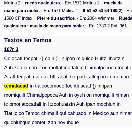
Molina 2
rueda qualquiera.
- En: 1571 Molina 1
muela de
mano para moler.
- En: 1571 Molina 1
II-51 52 53 54 190(2)
- En
1580 CF Index
Pierre du sacrifice.
- En: 2004 Wimmer
Rued
qualquiera ; muela de mano para moler.
- En: 1780 ? Bnf_361
Textos en Temoa
107r 3
Ce acatl tecpatl {} calli {} in ipan miquico Huitzilihuitzin
Auh zan niman icon motlatocatlali in Chimalpopoca tochtli
Acatl tecpatl calli tochtli acatl tecpatl calli ipan in moman
temalacatl
in tlalcocomoco tochtli acatl {} in ipan
momiquili Chimalpopoca Auh in oyuh on momiquili niman
ic omotlatocatlali in Itzcohuatzin Auh ipan mochiuh in
Tlatilolco Temoc chimalli qui cahuaco in Mexico auh nima
quichiuhque centetl zan noyuhque