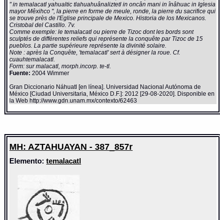
" in temalacatl yahualtic tlahuahuânaliztetl in oncân mani in înâhuac in Iglesia
mayor Mêxihco ", la pierre en forme de meule, ronde, la pierre du sacrifice qui
se trouve près de l'Eglise principale de Mexico. Historia de los Mexicanos.
Cristobal del Castillo. 7v.
Comme exemple: le temalacatl ou pierre de Tizoc dont les bords sont
sculptés de différentes reliefs qui représente la conquête par Tizoc de 15
pueblos. La partie supérieure représente la divinité solaire.
Note : après la Conquête, 'temalacatl' sert à désigner la roue. Cf.
cuauhtemalacatl.
Form: sur malacatl, morph.incorp. te-tl.
Fuente:
2004 Wimmer
Gran Diccionario Náhuatl [en línea]. Universidad Nacional Autónoma de
México [Ciudad Universitaria, México D.F.]: 2012 [29-08-2020]. Disponible en
la Web http://www.gdn.unam.mx/contexto/62463
MH: AZTAHUAYAN - 387_857r
Elemento:
temalacatl