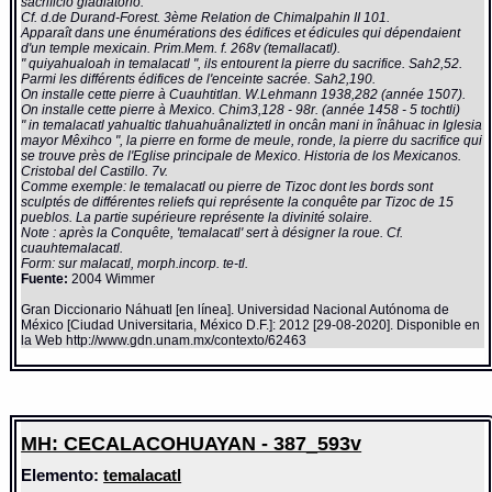
sacrificio gladiatorio.
Cf. d.de Durand-Forest. 3ème Relation de Chimalpahin II 101.
Apparaît dans une énumérations des édifices et édicules qui dépendaient
d'un temple mexicain. Prim.Mem. f. 268v (temallacatl).
" quiyahualoah in temalacatl ", ils entourent la pierre du sacrifice. Sah2,52.
Parmi les différents édifices de l'enceinte sacrée. Sah2,190.
On installe cette pierre à Cuauhtitlan. W.Lehmann 1938,282 (année 1507).
On installe cette pierre à Mexico. Chim3,128 - 98r. (année 1458 - 5 tochtli)
" in temalacatl yahualtic tlahuahuânaliztetl in oncân mani in înâhuac in Iglesia
mayor Mêxihco ", la pierre en forme de meule, ronde, la pierre du sacrifice qui
se trouve près de l'Eglise principale de Mexico. Historia de los Mexicanos.
Cristobal del Castillo. 7v.
Comme exemple: le temalacatl ou pierre de Tizoc dont les bords sont
sculptés de différentes reliefs qui représente la conquête par Tizoc de 15
pueblos. La partie supérieure représente la divinité solaire.
Note : après la Conquête, 'temalacatl' sert à désigner la roue. Cf.
cuauhtemalacatl.
Form: sur malacatl, morph.incorp. te-tl.
Fuente:
2004 Wimmer
Gran Diccionario Náhuatl [en línea]. Universidad Nacional Autónoma de
México [Ciudad Universitaria, México D.F.]: 2012 [29-08-2020]. Disponible en
la Web http://www.gdn.unam.mx/contexto/62463
MH: CECALACOHUAYAN - 387_593v
Elemento:
temalacatl