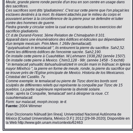
Meule, grande pierre ronde percée d'un trou en son centre en usage dans
des sacrifices.
Ces sacrifices sont dits 'gladiatoires'. C'est sur cette pierre que l'on plaçait les
esclaves destinés à la mort. Ils étaient attachés par le milieu du corps et
pouvaient arriver à la circonférence de la pierre pour se defendre et lutter
contre des hommes de guerre.
Piedra grande y circular sobre la cual eran ejecutados los exercicios del
sacrificio gladiatorio.
Cf. d.de Durand-Forest. 3ème Relation de Chimalpahin II 101.
Apparaît dans une énumérations des édifices et édicules qui dépendaient
d'un temple mexicain. Prim.Mem. f. 268v (temallacatl).
" quiyahualoah in temalacatl ", ils entourent la pierre du sacrifice. Sah2,52.
Parmi les différents édifices de l'enceinte sacrée. Sah2,190.
On installe cette pierre à Cuauhtitlan. W.Lehmann 1938,282 (année 1507).
On installe cette pierre à Mexico. Chim3,128 - 98r. (année 1458 - 5 tochtli)
" in temalacatl yahualtic tlahuahuânaliztetl in oncân mani in înâhuac in Iglesia
mayor Mêxihco ", la pierre en forme de meule, ronde, la pierre du sacrifice qui
se trouve près de l'Eglise principale de Mexico. Historia de los Mexicanos.
Cristobal del Castillo. 7v.
Comme exemple: le temalacatl ou pierre de Tizoc dont les bords sont
sculptés de différentes reliefs qui représente la conquête par Tizoc de 15
pueblos. La partie supérieure représente la divinité solaire.
Note : après la Conquête, 'temalacatl' sert à désigner la roue. Cf.
cuauhtemalacatl.
Form: sur malacatl, morph.incorp. te-tl.
Fuente:
2004 Wimmer
Gran Diccionario Náhuatl [en línea]. Universidad Nacional Autónoma de
México [Ciudad Universitaria, México D.F.]: 2012 [29-08-2020]. Disponible en
la Web http://www.gdn.unam.mx/contexto/62463