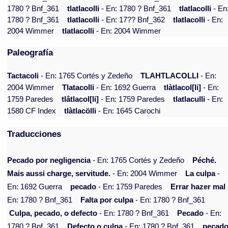
1780 ? Bnf_361
tlatlacolli
- En: 1780 ? Bnf_361
tlatlacolli
- En
1780 ? Bnf_361
tlatlacolli
- En: 17?? Bnf_362
tlatlacolli
- En:
2004 Wimmer
tlatlacolli
- En: 2004 Wimmer
Paleografía
Tactacoli
- En: 1765 Cortés y Zedeño
TLAHTLACOLLI
- En:
2004 Wimmer
Tlatacolli
- En: 1692 Guerra
tlàtlacol[li]
- En:
1759 Paredes
tlâtlacol[li]
- En: 1759 Paredes
tlatlaculli
- En:
1580 CF Index
tlàtlacölli
- En: 1645 Carochi
Traducciones
Pecado por negligencia
- En: 1765 Cortés y Zedeño
Péché.
Mais aussi charge, servitude.
- En: 2004 Wimmer
La culpa
-
En: 1692 Guerra
pecado
- En: 1759 Paredes
Errar hazer mal
En: 1780 ? Bnf_361
Falta por culpa
- En: 1780 ? Bnf_361
Culpa, pecado, o defecto
- En: 1780 ? Bnf_361
Pecado
- En:
1780 ? Bnf_361
Defecto o culpa
- En: 1780 ? Bnf_361
pecado