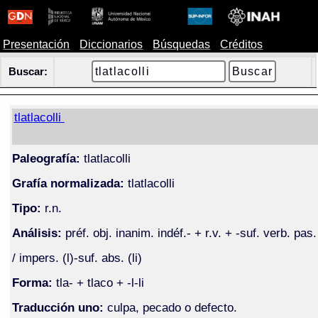
Presentación
Diccionarios
Búsquedas
Créditos
Buscar:
tlatlacolli
Paleografía:
tlatlacolli
Grafía normalizada:
tlatlacolli
Tipo:
r.n.
Análisis:
préf. obj. inanim. indéf.- + r.v. + -suf. verb. pas.
/ impers. (l)-suf. abs. (li)
Forma:
tla- + tlaco + -l-li
Traducción uno:
culpa, pecado o defecto.