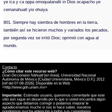
ye ica y ca oppa omoqualanalti in Dios ocapacho ye
cemanahuatl yio ohuiya
801. Siempre hay siembra de hombres en la tierra,
también así se hicieron muchos y variados los pecados,
por segunda vez se irritó Dios; oprimió con agua al
mundo.
Contacto
¿Cómo citar este recurso web?
Gran Diccionario Náhuatl
[en línea]. Universidad Nacional
Autónoma de México [Ciudad Universitaria, México D.F.]: 2012
[ref del 07-08-2026]. Disponible en la Web
<http://www.gdn.unam.mx>
Importante:
Estimado usuario, queremos comentarle que este
sitio aún sigue en desarrollo por lo que si usted encuentra algún
aspecto que debamos corregir o podamos mejorar le
agradeceríamos mucho si nos lo hace saber, nosotros
pondremos mucha antención a todos sus comentarios.