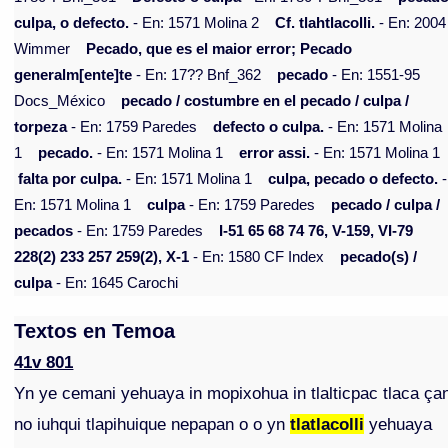
culpa, o defecto.
- En: 1571 Molina 2
Cf. tlahtlacolli.
- En: 2004
Wimmer
Pecado, que es el maior error; Pecado
generalm[ente]te
- En: 17?? Bnf_362
pecado
- En: 1551-95
Docs_México
pecado / costumbre en el pecado / culpa /
torpeza
- En: 1759 Paredes
defecto o culpa.
- En: 1571 Molina
1
pecado.
- En: 1571 Molina 1
error assi.
- En: 1571 Molina 1
falta por culpa.
- En: 1571 Molina 1
culpa, pecado o defecto.
-
En: 1571 Molina 1
culpa
- En: 1759 Paredes
pecado / culpa /
pecados
- En: 1759 Paredes
I-51 65 68 74 76, V-159, VI-79
228(2) 233 257 259(2), X-1
- En: 1580 CF Index
pecado(s) /
culpa
- En: 1645 Carochi
Textos en Temoa
41v 801
Yn ye cemani yehuaya in mopixohua in tlalticpac tlaca ça
no iuhqui tlapihuique nepapan o o yn
tlatlacolli
yehuaya