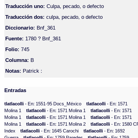
Traducción uno:
Culpa, pecado, o defecto
Traducción dos:
culpa, pecado, o defecto
Diccionario:
Bnf_361
Fuente:
1780 ? Bnf_361
Folio:
745
Columna:
B
Notas:
Patrick :
Entradas
tlatlacolli
- En: 1551-95 Docs_México
tlatlacolli
- En: 1571
Molina 1
tlatlacolli
- En: 1571 Molina 1
tlatlacolli
- En: 1571
Molina 1
tlatlacolli
- En: 1571 Molina 1
tlatlacolli
- En: 1571
Molina 1
tlatlacolli
- En: 1571 Molina 2
tlatlacolli
- En: 1580 C
Index
tlatlacolli
- En: 1645 Carochi
tlatlacolli
- En: 1692
Guerra
tlatlacolli
- En: 1759 Paredes
tlatlacolli
- En: 1759