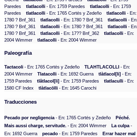
Paredes
tlatlacolli
- En: 1759 Paredes
tlatlacolli
- En: 1759
Paredes
tlatlacolli
- En: 1765 Cortés y Zedeño
tlatlacolli
- En:
1780 ? Bnf_361
tlatlacolli
- En: 1780 ? Bnf_361
tlatlacolli
- En
1780 ? Bnf_361
tlatlacolli
- En: 1780 ? Bnf_361
tlatlacolli
- En
1780 ? Bnf_361
tlatlacolli
- En: 17?? Bnf_362
tlatlacolli
- En:
2004 Wimmer
tlatlacolli
- En: 2004 Wimmer
Paleografía
Tactacoli
- En: 1765 Cortés y Zedeño
TLAHTLACOLLI
- En:
2004 Wimmer
Tlatacolli
- En: 1692 Guerra
tlàtlacol[li]
- En:
1759 Paredes
tlâtlacol[li]
- En: 1759 Paredes
tlatlaculli
- En:
1580 CF Index
tlàtlacölli
- En: 1645 Carochi
Traducciones
Pecado por negligencia
- En: 1765 Cortés y Zedeño
Péché.
Mais aussi charge, servitude.
- En: 2004 Wimmer
La culpa
-
En: 1692 Guerra
pecado
- En: 1759 Paredes
Errar hazer mal