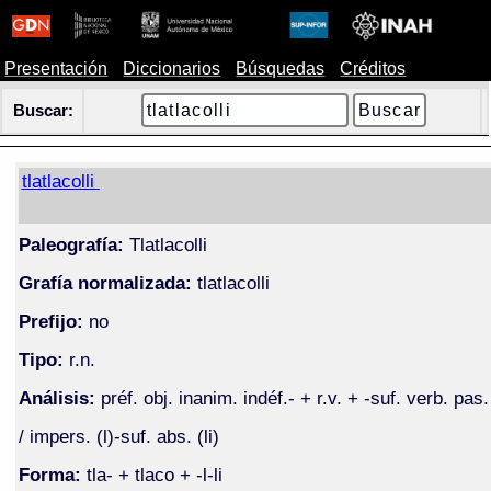
Presentación
Diccionarios
Búsquedas
Créditos
Buscar:
tlatlacolli
Paleografía:
Tlatlacolli
Grafía normalizada:
tlatlacolli
Prefijo:
no
Tipo:
r.n.
Análisis:
préf. obj. inanim. indéf.- + r.v. + -suf. verb. pas.
/ impers. (l)-suf. abs. (li)
Forma:
tla- + tlaco + -l-li