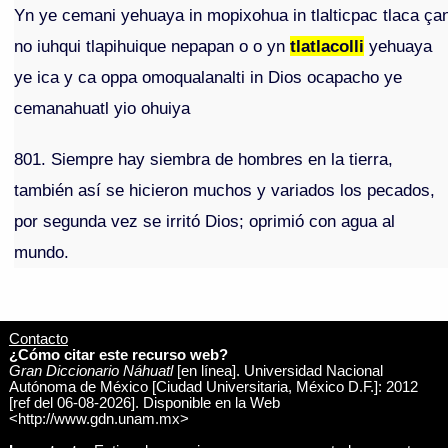
Yn ye cemani yehuaya in mopixohua in tlalticpac tlaca ça
no iuhqui tlapihuique nepapan o o yn
tlatlacolli
yehuaya
ye ica y ca oppa omoqualanalti in Dios ocapacho ye
cemanahuatl yio ohuiya
801. Siempre hay siembra de hombres en la tierra,
también así se hicieron muchos y variados los pecados,
por segunda vez se irritó Dios; oprimió con agua al
mundo.
Contacto
¿Cómo citar este recurso web?
Gran Diccionario Náhuatl
[en línea]. Universidad Nacional
Autónoma de México [Ciudad Universitaria, México D.F.]: 2012
[ref del 06-08-2026]. Disponible en la Web
<http://www.gdn.unam.mx>