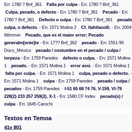
En: 1780 ? Bnf_361
Falta por culpa
- En: 1780 ? Bnf_361
Culpa, pecado, o defecto
- En: 1780 ? Bnf_361
Pecado
- En:
1780 ? Bnf_361
Defecto o culpa
- En: 1780 ? Bnf_361
pecado
culpa, o defecto.
- En: 1571 Molina 2
Cf. tlahtlacolli.
- En: 2004
Wimmer
Pecado, que es el maior error; Pecado
generalm[ente]te
- En: 17?? Bnf_362
pecado
- En: 1551-95
Docs_México
pecado / costumbre en el pecado / culpa /
torpeza
- En: 1759 Paredes
defecto o culpa.
- En: 1571 Molina
1
pecado.
- En: 1571 Molina 1
error assi.
- En: 1571 Molina 1
falta por culpa.
- En: 1571 Molina 1
culpa, pecado o defecto.
-
En: 1571 Molina 1
culpa
- En: 1759 Paredes
pecado / culpa /
pecados
- En: 1759 Paredes
I-51 65 68 74 76, V-159, VI-79
228(2) 233 257 259(2), X-1
- En: 1580 CF Index
pecado(s) /
culpa
- En: 1645 Carochi
Textos en Temoa
41v 801