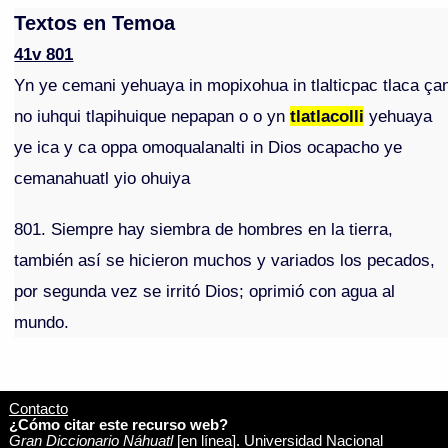
Textos en Temoa
41v 801
Yn ye cemani yehuaya in mopixohua in tlalticpac tlaca ça
no iuhqui tlapihuique nepapan o o yn
tlatlacolli
yehuaya
ye ica y ca oppa omoqualanalti in Dios ocapacho ye
cemanahuatl yio ohuiya
801. Siempre hay siembra de hombres en la tierra,
también así se hicieron muchos y variados los pecados,
por segunda vez se irritó Dios; oprimió con agua al
mundo.
Contacto
¿Cómo citar este recurso web?
Gran Diccionario Náhuatl
[en línea]. Universidad Nacional