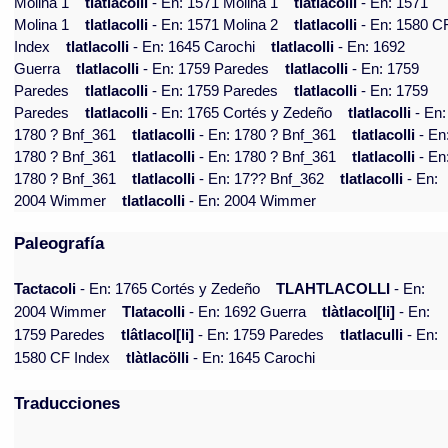
Molina 1
tlatlacolli
- En: 1571 Molina 1
tlatlacolli
- En: 1571
Molina 1
tlatlacolli
- En: 1571 Molina 2
tlatlacolli
- En: 1580 C
Index
tlatlacolli
- En: 1645 Carochi
tlatlacolli
- En: 1692
Guerra
tlatlacolli
- En: 1759 Paredes
tlatlacolli
- En: 1759
Paredes
tlatlacolli
- En: 1759 Paredes
tlatlacolli
- En: 1759
Paredes
tlatlacolli
- En: 1765 Cortés y Zedeño
tlatlacolli
- En:
1780 ? Bnf_361
tlatlacolli
- En: 1780 ? Bnf_361
tlatlacolli
- En
1780 ? Bnf_361
tlatlacolli
- En: 1780 ? Bnf_361
tlatlacolli
- En
1780 ? Bnf_361
tlatlacolli
- En: 17?? Bnf_362
tlatlacolli
- En:
2004 Wimmer
tlatlacolli
- En: 2004 Wimmer
Paleografía
Tactacoli
- En: 1765 Cortés y Zedeño
TLAHTLACOLLI
- En:
2004 Wimmer
Tlatacolli
- En: 1692 Guerra
tlàtlacol[li]
- En:
1759 Paredes
tlâtlacol[li]
- En: 1759 Paredes
tlatlaculli
- En:
1580 CF Index
tlàtlacölli
- En: 1645 Carochi
Traducciones