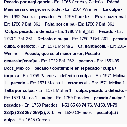
Pecado por negligencia
- En: 1765 Cortés y Zedeño
Péché.
Mais aussi charge, servitude.
- En: 2004 Wimmer
La culpa
-
En: 1692 Guerra
pecado
- En: 1759 Paredes
Errar hazer mal
En: 1780 ? Bnf_361
Falta por culpa
- En: 1780 ? Bnf_361
Culpa, pecado, o defecto
- En: 1780 ? Bnf_361
Pecado
- En:
1780 ? Bnf_361
Defecto o culpa
- En: 1780 ? Bnf_361
pecado
culpa, o defecto.
- En: 1571 Molina 2
Cf. tlahtlacolli.
- En: 2004
Wimmer
Pecado, que es el maior error; Pecado
generalm[ente]te
- En: 17?? Bnf_362
pecado
- En: 1551-95
Docs_México
pecado / costumbre en el pecado / culpa /
torpeza
- En: 1759 Paredes
defecto o culpa.
- En: 1571 Molina
1
pecado.
- En: 1571 Molina 1
error assi.
- En: 1571 Molina 1
falta por culpa.
- En: 1571 Molina 1
culpa, pecado o defecto.
-
En: 1571 Molina 1
culpa
- En: 1759 Paredes
pecado / culpa /
pecados
- En: 1759 Paredes
I-51 65 68 74 76, V-159, VI-79
228(2) 233 257 259(2), X-1
- En: 1580 CF Index
pecado(s) /
culpa
- En: 1645 Carochi