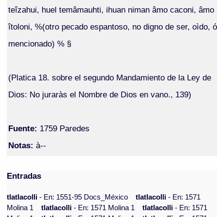
teîzahui, huel temâmauhti, ihuan niman âmo caconi, âmo
îtoloni, %(otro pecado espantoso, no digno de ser, oìdo, ó
mencionado) % §
(Platica 18. sobre el segundo Mandamiento de la Ley de
Dios: No juraràs el Nombre de Dios en vano., 139)
Fuente:
1759 Paredes
Notas:
à--
Entradas
tlatlacolli
- En: 1551-95 Docs_México
tlatlacolli
- En: 1571
Molina 1
tlatlacolli
- En: 1571 Molina 1
tlatlacolli
- En: 1571