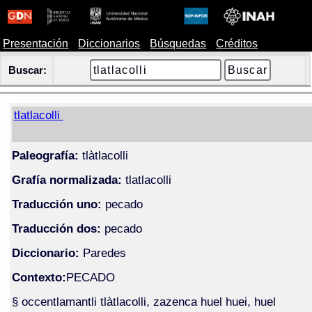
Presentación
Diccionarios
Búsquedas
Créditos
Buscar:
tlatlacolli
Paleografía:
tlàtlacolli
Grafía normalizada:
tlatlacolli
Traducción uno:
pecado
Traducción dos:
pecado
Diccionario:
Paredes
Contexto:
PECADO
§ occentlamantli tlàtlacolli, zazenca huel huei, huel