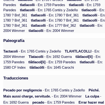
Paredes
tlatlacolli
- En: 1759 Paredes
tlatlacolli
- En: 1759
Paredes
tlatlacolli
- En: 1765 Cortés y Zedeño
tlatlacolli
- En:
1780 ? Bnf_361
tlatlacolli
- En: 1780 ? Bnf_361
tlatlacolli
- En
1780 ? Bnf_361
tlatlacolli
- En: 1780 ? Bnf_361
tlatlacolli
- En
1780 ? Bnf_361
tlatlacolli
- En: 17?? Bnf_362
tlatlacolli
- En:
2004 Wimmer
tlatlacolli
- En: 2004 Wimmer
Paleografía
Tactacoli
- En: 1765 Cortés y Zedeño
TLAHTLACOLLI
- En:
2004 Wimmer
Tlatacolli
- En: 1692 Guerra
tlàtlacol[li]
- En:
1759 Paredes
tlâtlacol[li]
- En: 1759 Paredes
tlatlaculli
- En:
1580 CF Index
tlàtlacölli
- En: 1645 Carochi
Traducciones
Pecado por negligencia
- En: 1765 Cortés y Zedeño
Péché.
Mais aussi charge, servitude.
- En: 2004 Wimmer
La culpa
-
En: 1692 Guerra
pecado
- En: 1759 Paredes
Errar hazer mal