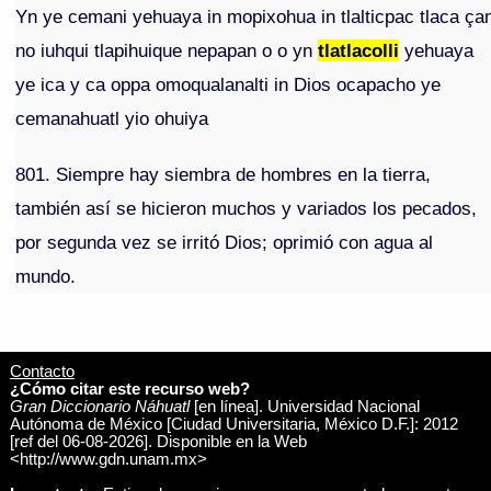
Yn ye cemani yehuaya in mopixohua in tlalticpac tlaca ça
no iuhqui tlapihuique nepapan o o yn
tlatlacolli
yehuaya
ye ica y ca oppa omoqualanalti in Dios ocapacho ye
cemanahuatl yio ohuiya
801. Siempre hay siembra de hombres en la tierra,
también así se hicieron muchos y variados los pecados,
por segunda vez se irritó Dios; oprimió con agua al
mundo.
Contacto
¿Cómo citar este recurso web?
Gran Diccionario Náhuatl
[en línea]. Universidad Nacional
Autónoma de México [Ciudad Universitaria, México D.F.]: 2012
[ref del 06-08-2026]. Disponible en la Web
<http://www.gdn.unam.mx>