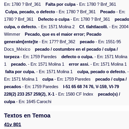
En: 1780 ? Bnf_361
Falta por culpa
- En: 1780 ? Bnf_361
Culpa, pecado, o defecto
- En: 1780 ? Bnf_361
Pecado
- En:
1780 ? Bnf_361
Defecto o culpa
- En: 1780 ? Bnf_361
pecado
culpa, o defecto.
- En: 1571 Molina 2
Cf. tlahtlacolli.
- En: 2004
Wimmer
Pecado, que es el maior error; Pecado
generalm[ente]te
- En: 17?? Bnf_362
pecado
- En: 1551-95
Docs_México
pecado / costumbre en el pecado / culpa /
torpeza
- En: 1759 Paredes
defecto o culpa.
- En: 1571 Molina
1
pecado.
- En: 1571 Molina 1
error assi.
- En: 1571 Molina 1
falta por culpa.
- En: 1571 Molina 1
culpa, pecado o defecto.
-
En: 1571 Molina 1
culpa
- En: 1759 Paredes
pecado / culpa /
pecados
- En: 1759 Paredes
I-51 65 68 74 76, V-159, VI-79
228(2) 233 257 259(2), X-1
- En: 1580 CF Index
pecado(s) /
culpa
- En: 1645 Carochi
Textos en Temoa
41v 801