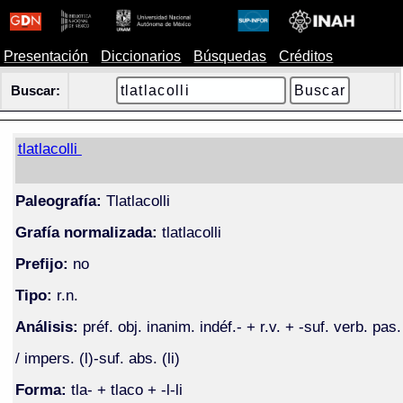
Presentación
Diccionarios
Búsquedas
Créditos
Buscar:
tlatlacolli
Paleografía:
Tlatlacolli
Grafía normalizada:
tlatlacolli
Prefijo:
no
Tipo:
r.n.
Análisis:
préf. obj. inanim. indéf.- + r.v. + -suf. verb. pas.
/ impers. (l)-suf. abs. (li)
Forma:
tla- + tlaco + -l-li