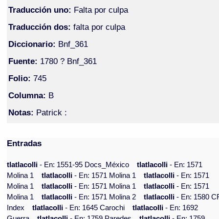
Traducción uno:
Falta por culpa
Traducción dos:
falta por culpa
Diccionario:
Bnf_361
Fuente:
1780 ? Bnf_361
Folio:
745
Columna:
B
Notas:
Patrick :
Entradas
tlatlacolli
- En: 1551-95 Docs_México
tlatlacolli
- En: 1571
Molina 1
tlatlacolli
- En: 1571 Molina 1
tlatlacolli
- En: 1571
Molina 1
tlatlacolli
- En: 1571 Molina 1
tlatlacolli
- En: 1571
Molina 1
tlatlacolli
- En: 1571 Molina 2
tlatlacolli
- En: 1580 C
Index
tlatlacolli
- En: 1645 Carochi
tlatlacolli
- En: 1692
Guerra
tlatlacolli
- En: 1759 Paredes
tlatlacolli
- En: 1759