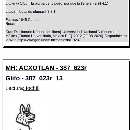
ìhuiyo in tötötl
= la pluma del paxaro, por que la tiene en si (4.4.1)
ìhuiötl
= [cosa de plumas] (3.8.1)
Fuente:
1645 Carochi
Notas:
ì--
Gran Diccionario Náhuatl [en línea]. Universidad Nacional Autónoma de
México [Ciudad Universitaria, México D.F.]: 2012 [29-08-2020]. Disponible en
la Web http://www.gdn.unam.mx/contexto/19237
MH: ACXOTLAN - 387_623r
Glifo - 387_623r_13
Lectura
: tochtli