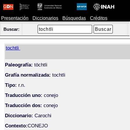
Presentación
Diccionarios
Búsquedas
Créditos
Buscar:
tochtli
Paleografía:
töchtli
Grafía normalizada:
tochtli
Tipo:
r.n.
Traducción uno:
conejo
Traducción dos:
conejo
Diccionario:
Carochi
Contexto:
CONEJO