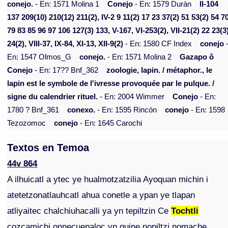
conejo.
- En: 1571 Molina 1
Conejo
- En: 1579 Durán
II-104
137 209(10) 210(12) 211(2), IV-2 9 11(2) 17 23 37(2) 51 53(2) 54 7
79 83 85 96 97 106 127(3) 133, V-167, VI-253(2), VII-21(2) 22 23(3
24(2), VIII-37, IX-84, XI-13, XII-9(2)
- En: 1580 CF Index
conejo
En: 1547 Olmos_G
conejo.
- En: 1571 Molina 2
Gazapo ô
Conejo
- En: 17?? Bnf_362
zoologie, lapin. / métaphor., le
lapin est le symbole de l'ivresse provoquée par le pulque. /
signe du calendrier rituel.
- En: 2004 Wimmer
Conejo
- En:
1780 ? Bnf_361
conexo.
- En: 1595 Rincón
conejo
- En: 1598
Tezozomoc
conejo
- En: 1645 Carochi
Textos en Temoa
44v 864
A ilhuicatl a ytec ye hualmotzatzilia Ayoquan michin i
atetetzonatlauhcatl ahua conetle a ypan ye tlapan
atliyaitec chalchiuhacalli ya yn tepiltzin Ce
Tochtli
cozcamichi onnecuepaloc yn quine nopiltzi nomache