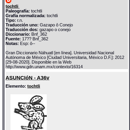
tochtli
Paleografía:
tochtli
Grafía normalizada:
tochtli
Tipo:
r.n.
Traducción uno:
Gazapo ô Conejo
Traducción dos:
gazapo o conejo
Diccionario:
Bnf_362
Fuente:
17?? Bnf_362
Notas:
Esp: ô--
Gran Diccionario Náhuatl [en línea]. Universidad Nacional
Autónoma de México [Ciudad Universitaria, México D.F.]: 2012
[29-08-2020]. Disponible en la Web
http://www.gdn.unam.mx/contexto/16314
ASUNCIóN - A36v
Elemento:
tochtli