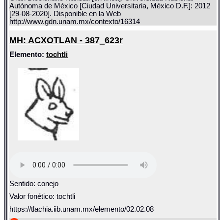
Autónoma de México [Ciudad Universitaria, México D.F.]: 2012
[29-08-2020]. Disponible en la Web
http://www.gdn.unam.mx/contexto/16314
MH: ACXOTLAN - 387_623r
Elemento:
tochtli
Sentido: conejo
Valor fonético: tochtli
https://tlachia.iib.unam.mx/elemento/02.02.08