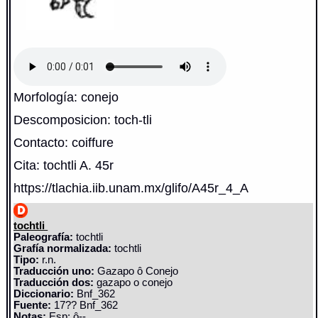
Morfología: conejo
Descomposicion: toch-tli
Contacto: coiffure
Cita: tochtli A. 45r
https://tlachia.iib.unam.mx/glifo/A45r_4_A
tochtli
Paleografía:
tochtli
Grafía normalizada:
tochtli
Tipo:
r.n.
Traducción uno:
Gazapo ô Conejo
Traducción dos:
gazapo o conejo
Diccionario:
Bnf_362
Fuente:
17?? Bnf_362
Notas:
Esp: ô--