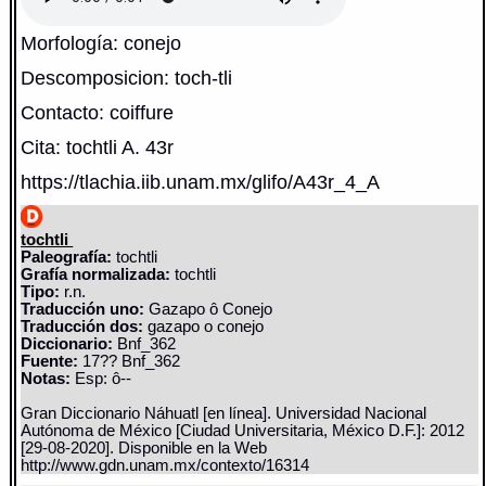
Morfología: conejo
Descomposicion: toch-tli
Contacto: coiffure
Cita: tochtli A. 43r
https://tlachia.iib.unam.mx/glifo/A43r_4_A
tochtli
Paleografía:
tochtli
Grafía normalizada:
tochtli
Tipo:
r.n.
Traducción uno:
Gazapo ô Conejo
Traducción dos:
gazapo o conejo
Diccionario:
Bnf_362
Fuente:
17?? Bnf_362
Notas:
Esp: ô--
Gran Diccionario Náhuatl [en línea]. Universidad Nacional
Autónoma de México [Ciudad Universitaria, México D.F.]: 2012
[29-08-2020]. Disponible en la Web
http://www.gdn.unam.mx/contexto/16314