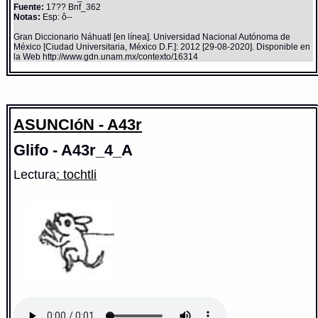
Fuente:
17?? Bnf_362
Notas:
Esp: ô--
Gran Diccionario Náhuatl [en línea]. Universidad Nacional Autónoma de
México [Ciudad Universitaria, México D.F.]: 2012 [29-08-2020]. Disponible en
la Web http://www.gdn.unam.mx/contexto/16314
ASUNCIóN - A43r
Glifo - A43r_4_A
Lectura
: tochtli