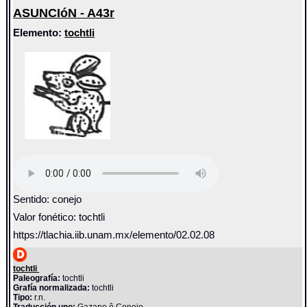
ASUNCIóN - A43r
Elemento:
tochtli
Sentido: conejo
Valor fonético: tochtli
https://tlachia.iib.unam.mx/elemento/02.02.08
tochtli
Paleografía:
tochtli
Grafía normalizada:
tochtli
Tipo:
r.n.
Traducción uno:
Gazapo ô Conejo