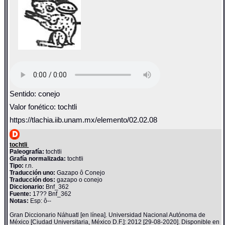
Sentido: conejo
Valor fonético: tochtli
https://tlachia.iib.unam.mx/elemento/02.02.08
tochtli
Paleografía:
tochtli
Grafía normalizada:
tochtli
Tipo:
r.n.
Traducción uno:
Gazapo ô Conejo
Traducción dos:
gazapo o conejo
Diccionario:
Bnf_362
Fuente:
17?? Bnf_362
Notas:
Esp: ô--
Gran Diccionario Náhuatl [en línea]. Universidad Nacional Autónoma de
México [Ciudad Universitaria, México D.F.]: 2012 [29-08-2020]. Disponible en