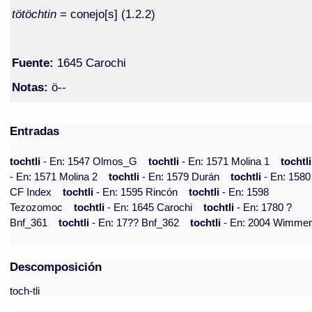
tötöchtin
= conejo[s] (1.2.2)
Fuente:
1645 Carochi
Notas:
ö--
Entradas
tochtli
- En: 1547 Olmos_G
tochtli
- En: 1571 Molina 1
tochtli
- En: 1571 Molina 2
tochtli
- En: 1579 Durán
tochtli
- En: 1580
CF Index
tochtli
- En: 1595 Rincón
tochtli
- En: 1598
Tezozomoc
tochtli
- En: 1645 Carochi
tochtli
- En: 1780 ?
Bnf_361
tochtli
- En: 17?? Bnf_362
tochtli
- En: 2004 Wimme
Descomposición
toch-tli