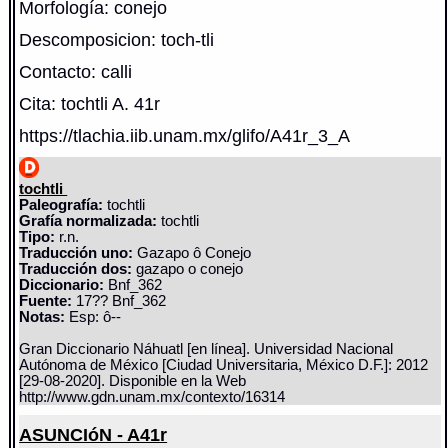
Morfología: conejo
Descomposicion: toch-tli
Contacto: calli
Cita: tochtli A. 41r
https://tlachia.iib.unam.mx/glifo/A41r_3_A
tochtli
Paleografía:
tochtli
Grafía normalizada:
tochtli
Tipo:
r.n.
Traducción uno:
Gazapo ô Conejo
Traducción dos:
gazapo o conejo
Diccionario:
Bnf_362
Fuente:
17?? Bnf_362
Notas:
Esp: ô--
Gran Diccionario Náhuatl [en línea]. Universidad Nacional
Autónoma de México [Ciudad Universitaria, México D.F.]: 2012
[29-08-2020]. Disponible en la Web
http://www.gdn.unam.mx/contexto/16314
ASUNCIóN - A41r