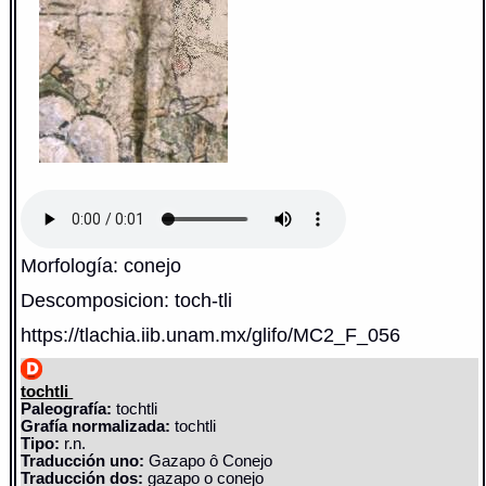
Morfología: conejo
Descomposicion: toch-tli
https://tlachia.iib.unam.mx/glifo/MC2_F_056
tochtli
Paleografía:
tochtli
Grafía normalizada:
tochtli
Tipo:
r.n.
Traducción uno:
Gazapo ô Conejo
Traducción dos:
gazapo o conejo