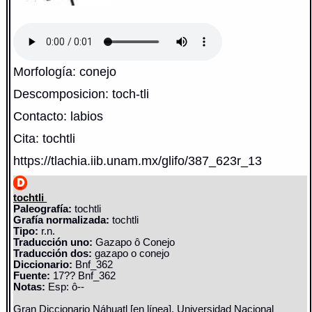
Morfología: conejo
Descomposicion: toch-tli
Contacto: labios
Cita: tochtli
https://tlachia.iib.unam.mx/glifo/387_623r_13
tochtli
Paleografía:
tochtli
Grafía normalizada:
tochtli
Tipo:
r.n.
Traducción uno:
Gazapo ô Conejo
Traducción dos:
gazapo o conejo
Diccionario:
Bnf_362
Fuente:
17?? Bnf_362
Notas:
Esp: ô--
Gran Diccionario Náhuatl [en línea]. Universidad Nacional