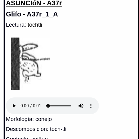
ASUNCIóN - A37r
Glifo - A37r_1_A
Lectura
: tochtli
Morfología: conejo
Descomposicion: toch-tli
Contacto: coiffure