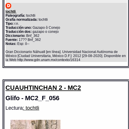
tochtli
Paleografía:
tochtli
Grafía normalizada:
tochtli
Tipo:
r.n.
Traducción uno:
Gazapo ô Conejo
Traducción dos:
gazapo o conejo
Diccionario:
Bnf_362
Fuente:
17?? Bnf_362
Notas:
Esp: ô--
Gran Diccionario Náhuatl [en línea]. Universidad Nacional Autónoma de
México [Ciudad Universitaria, México D.F.]: 2012 [29-08-2020]. Disponible en
la Web http://www.gdn.unam.mx/contexto/16314
CUAUHTINCHAN 2 - MC2
Glifo - MC2_F_056
Lectura
: tochtli