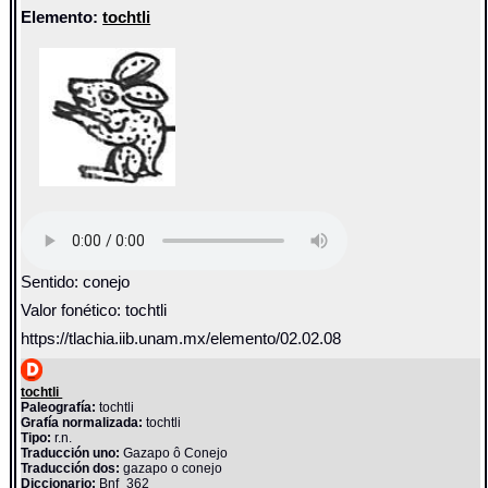
Elemento:
tochtli
Sentido: conejo
Valor fonético: tochtli
https://tlachia.iib.unam.mx/elemento/02.02.08
tochtli
Paleografía:
tochtli
Grafía normalizada:
tochtli
Tipo:
r.n.
Traducción uno:
Gazapo ô Conejo
Traducción dos:
gazapo o conejo
Diccionario:
Bnf_362