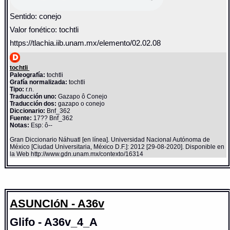
Sentido: conejo
Valor fonético: tochtli
https://tlachia.iib.unam.mx/elemento/02.02.08
tochtli
Paleografía:
tochtli
Grafía normalizada:
tochtli
Tipo:
r.n.
Traducción uno:
Gazapo ô Conejo
Traducción dos:
gazapo o conejo
Diccionario:
Bnf_362
Fuente:
17?? Bnf_362
Notas:
Esp: ô--
Gran Diccionario Náhuatl [en línea]. Universidad Nacional Autónoma de
México [Ciudad Universitaria, México D.F.]: 2012 [29-08-2020]. Disponible en
la Web http://www.gdn.unam.mx/contexto/16314
ASUNCIóN - A36v
Glifo - A36v_4_A