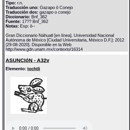
Tipo:
r.n.
Traducción uno:
Gazapo ô Conejo
Traducción dos:
gazapo o conejo
Diccionario:
Bnf_362
Fuente:
17?? Bnf_362
Notas:
Esp: ô--
Gran Diccionario Náhuatl [en línea]. Universidad Nacional
Autónoma de México [Ciudad Universitaria, México D.F.]: 2012
[29-08-2020]. Disponible en la Web
http://www.gdn.unam.mx/contexto/16314
ASUNCIóN - A32v
Elemento:
tochtli