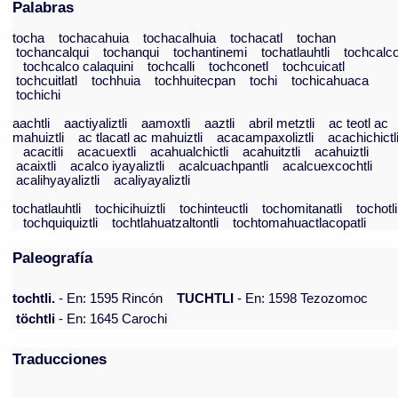
Palabras
tocha
tochacahuia
tochacalhuia
tochacatl
tochan
tochancalqui
tochanqui
tochantinemi
tochatlauhtli
tochcalc
tochcalco calaquini
tochcalli
tochconetl
tochcuicatl
tochcuitlatl
tochhuia
tochhuitecpan
tochi
tochicahuaca
tochichi
aachtli
aactiyaliztli
aamoxtli
aaztli
abril metztli
ac teotl ac
mahuiztli
ac tlacatl ac mahuiztli
acacampaxoliztli
acachichictl
acacitli
acacuextli
acahualchictli
acahuitztli
acahuiztli
acaixtli
acalco iyayaliztli
acalcuachpantli
acalcuexcochtli
acalihyayaliztli
acaliyayaliztli
tochatlauhtli
tochicihuiztli
tochinteuctli
tochomitanatli
tochotli
tochquiquiztli
tochtlahuatzaltontli
tochtomahuactlacopatli
Paleografía
tochtli.
- En: 1595 Rincón
TUCHTLI
- En: 1598 Tezozomoc
töchtli
- En: 1645 Carochi
Traducciones