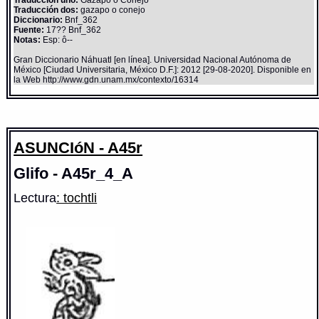
Traducción dos:
gazapo o conejo
Diccionario:
Bnf_362
Fuente:
17?? Bnf_362
Notas:
Esp: ô--
Gran Diccionario Náhuatl [en línea]. Universidad Nacional Autónoma de
México [Ciudad Universitaria, México D.F.]: 2012 [29-08-2020]. Disponible en
la Web http://www.gdn.unam.mx/contexto/16314
ASUNCIóN - A45r
Glifo - A45r_4_A
Lectura
: tochtli