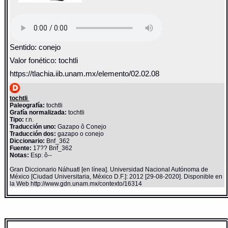
Sentido: conejo
Valor fonético: tochtli
https://tlachia.iib.unam.mx/elemento/02.02.08
tochtli
Paleografía:
tochtli
Grafía normalizada:
tochtli
Tipo:
r.n.
Traducción uno:
Gazapo ô Conejo
Traducción dos:
gazapo o conejo
Diccionario:
Bnf_362
Fuente:
17?? Bnf_362
Notas:
Esp: ô--
Gran Diccionario Náhuatl [en línea]. Universidad Nacional Autónoma de
México [Ciudad Universitaria, México D.F.]: 2012 [29-08-2020]. Disponible en
la Web http://www.gdn.unam.mx/contexto/16314