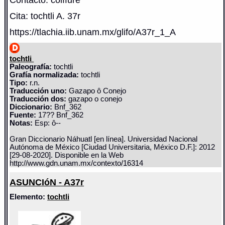
Cita: tochtli A. 37r
https://tlachia.iib.unam.mx/glifo/A37r_1_A
tochtli
Paleografía:
tochtli
Grafía normalizada:
tochtli
Tipo:
r.n.
Traducción uno:
Gazapo ô Conejo
Traducción dos:
gazapo o conejo
Diccionario:
Bnf_362
Fuente:
17?? Bnf_362
Notas:
Esp: ô--
Gran Diccionario Náhuatl [en línea]. Universidad Nacional
Autónoma de México [Ciudad Universitaria, México D.F.]: 2012
[29-08-2020]. Disponible en la Web
http://www.gdn.unam.mx/contexto/16314
ASUNCIóN - A37r
Elemento:
tochtli