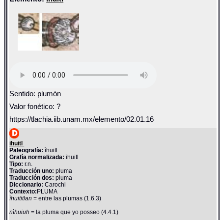
Sentido: plumón
Valor fonético: ?
https://tlachia.iib.unam.mx/elemento/02.01.16
ihuitl
Paleografía:
ìhuitl
Grafía normalizada:
ihuitl
Tipo:
r.n.
Traducción uno:
pluma
Traducción dos:
pluma
Diccionario:
Carochi
Contexto:
PLUMA
ìhuititlan
= entre las plumas (1.6.3)
nìhuiuh
= la pluma que yo posseo (4.4.1)