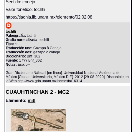
Sentido: conejo
Valor fonético: tochtli
https://tlachia.iib.unam.mx/elemento/02.02.08
tochtli
Paleografía:
tochtli
Grafía normalizada:
tochtli
Tipo:
r.n.
Traducción uno:
Gazapo ô Conejo
Traducción dos:
gazapo o conejo
Diccionario:
Bnf_362
Fuente:
17?? Bnf_362
Notas:
Esp: ô--
Gran Diccionario Náhuatl [en línea]. Universidad Nacional Autónoma de
México [Ciudad Universitaria, México D.F.]: 2012 [29-08-2020]. Disponible en
la Web http://www.gdn.unam.mx/contexto/16314
CUAUHTINCHAN 2 - MC2
Elemento:
mitl