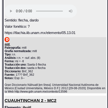
Sentido: flecha, dardo
Valor fonético: ?
https://tlachia.iib.unam.mx/elemento/05.13.01
mitl
Paleografía:
mitl
Grafía normalizada:
mitl
Tipo:
r.n.
Análisis:
r.n. + -suf. abs. (tl)
Forma:
mi + -tl
Traducción uno:
Saeta ô flecha
Traducción dos:
saeta o flecha
Diccionario:
Bnf_362
Fuente:
17?? Bnf_362
Notas:
Esp: ô--
Gran Diccionario Náhuatl [en línea]. Universidad Nacional Autónoma de
México [Ciudad Universitaria, México D.F.]: 2012 [29-08-2020]. Disponible en
la Web http://www.gdn.unam.mx/contexto/13596
CUAUHTINCHAN 2 - MC2
Elemento:
ihuitl