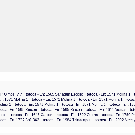
547 Olmos_V ?
totoca
- En: 1565 Sahagún Escolio
totoca
- En: 1571 Molina 1
En: 1571 Molina 1
totoca
- En: 1571 Molina 1
totoca
- En: 1571 Molina 1
toto
olina 1
totoca
- En: 1571 Molina 1
totoca
- En: 1571 Molina 1
totoca
- En: 15
toca
- En: 1595 Rincón
totoca
- En: 1595 Rincón
totoca
- En: 1611 Arenas
to
rochi
totoca
- En: 1645 Carochi
totoca
- En: 1692 Guerra
totoca
- En: 1759 P
toca
- En: 17?? Bnf_362
totoca
- En: 1984 Tzinacapan
totoca
- En: 2002 Meca