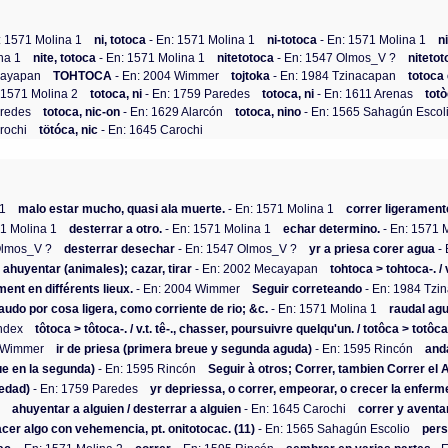
: 1571 Molina 1
ni, totoca
- En: 1571 Molina 1
ni-totoca
- En: 1571 Molina 1
n
na 1
nite, totoca
- En: 1571 Molina 1
nitetotoca
- En: 1547 Olmos_V ?
niteto
cayapan
TOHTOCA
- En: 2004 Wimmer
tojtoka
- En: 1984 Tzinacapan
totoca
 1571 Molina 2
totoca, ni
- En: 1759 Paredes
totoca, ni
- En: 1611 Arenas
totò
aredes
totoca, nic-on
- En: 1629 Alarcón
totoca, nino
- En: 1565 Sahagún Escol
rochi
tötóca, nic
- En: 1645 Carochi
 1
malo estar mucho, quasi ala muerte.
- En: 1571 Molina 1
correr ligerament
71 Molina 1
desterrar a otro.
- En: 1571 Molina 1
echar determino.
- En: 1571 
Olmos_V ?
desterrar desechar
- En: 1547 Olmos_V ?
yr a priesa corer agua
- 
 ahuyentar (animales); cazar, tirar
- En: 2002 Mecayapan
tohtoca > tohtoca-. / 
ment en différents lieux.
- En: 2004 Wimmer
Seguir correteando
- En: 1984 Tzi
audo por cosa ligera, como corriente de rio; &c.
- En: 1571 Molina 1
raudal agu
Index
tôtoca > tôtoca-. / v.t. tê-., chasser, poursuivre quelqu'un. / totôca > totôca. /
4 Wimmer
ir de priesa (primera breue y segunda aguda)
- En: 1595 Rincón
and
ue en la segunda)
- En: 1595 Rincón
Seguir à otros; Correr, tambien Correr el
edad)
- En: 1759 Paredes
yr depriessa, o correr, empeorar, o crecer la enferm
s
ahuyentar a alguien / desterrar a alguien
- En: 1645 Carochi
correr y aventar
cer algo con vehemencia, pt. onitotocac. (11)
- En: 1565 Sahagún Escolio
pers