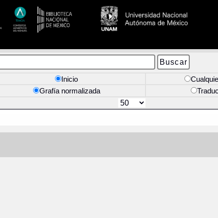
Inicio
Cualquie
Grafía normalizada
Tradu