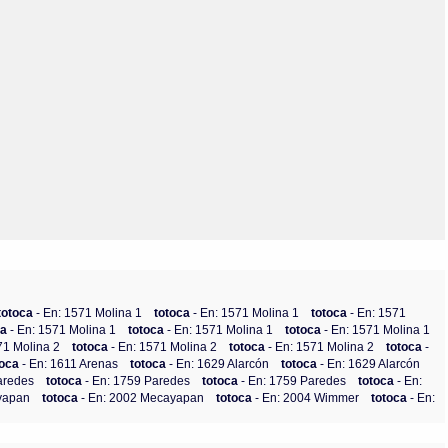
Olmos_V
Paredes
Rincón
Sahagún Escolio
Tezozomoc
Tzinacapan
Wimmer
totoca
- En: 1571 Molina 1
totoca
- En: 1571 Molina 1
totoca
- En: 1571
ca
- En: 1571 Molina 1
totoca
- En: 1571 Molina 1
totoca
- En: 1571 Molina 1
71 Molina 2
totoca
- En: 1571 Molina 2
totoca
- En: 1571 Molina 2
totoca
-
toca
- En: 1611 Arenas
totoca
- En: 1629 Alarcón
totoca
- En: 1629 Alarcón
aredes
totoca
- En: 1759 Paredes
totoca
- En: 1759 Paredes
totoca
- En:
yapan
totoca
- En: 2002 Mecayapan
totoca
- En: 2004 Wimmer
totoca
- En: