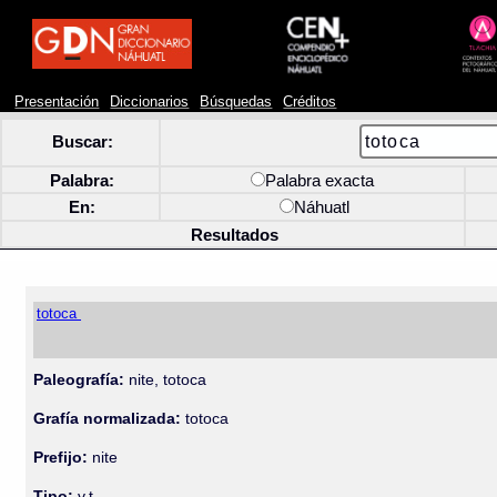
Presentación
Diccionarios
Búsquedas
Créditos
Buscar:
Palabra:
Palabra exacta
En:
Náhuatl
Resultados
totoca
Paleografía:
nite, totoca
Grafía normalizada:
totoca
Prefijo:
nite
Tipo:
v.t.