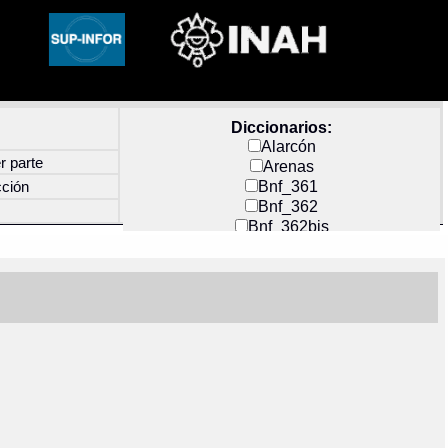
Diccionarios:
Alarcón
r parte
Arenas
Bnf_361
cción
Bnf_362
Bnf_362bis
Carochi
CF_INDEX
Clavijero
Cortés y Zedeño
Docs_México
Durán
Guerra
Mecayapan
Molina_1
Molina_2
Olmos_G