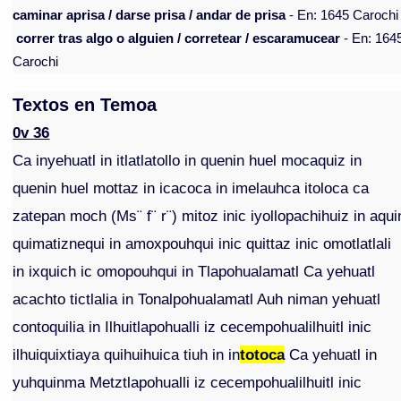
caminar aprisa / darse prisa / andar de prisa
- En: 1645 Carochi
correr tras algo o alguien / corretear / escaramucear
- En: 164
Carochi
Textos en Temoa
0v 36
Ca inyehuatl in itlatlatollo in quenin huel mocaquiz in
quenin huel mottaz in icacoca in imelauhca itoloca ca
zatepan moch (Ms¨ f¨ r¨) mitoz inic iyollopachihuiz in aqui
quimatiznequi in amoxpouhqui inic quittaz inic omotlatlali
in ixquich ic omopouhqui in Tlapohualamatl Ca yehuatl
acachto tictlalia in Tonalpohualamatl Auh niman yehuatl
contoquilia in Ilhuitlapohualli iz cecempohualilhuitl inic
ilhuiquixtiaya quihuihuica tiuh in in
totoca
Ca yehuatl in
yuhquinma Metztlapohualli iz cecempohualilhuitl inic