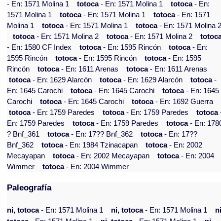
- En: 1571 Molina 1
totoca
- En: 1571 Molina 1
totoca
- En:
1571 Molina 1
totoca
- En: 1571 Molina 1
totoca
- En: 1571
Molina 1
totoca
- En: 1571 Molina 1
totoca
- En: 1571 Molina 
totoca
- En: 1571 Molina 2
totoca
- En: 1571 Molina 2
totoc
- En: 1580 CF Index
totoca
- En: 1595 Rincón
totoca
- En:
1595 Rincón
totoca
- En: 1595 Rincón
totoca
- En: 1595
Rincón
totoca
- En: 1611 Arenas
totoca
- En: 1611 Arenas
totoca
- En: 1629 Alarcón
totoca
- En: 1629 Alarcón
totoca
-
En: 1645 Carochi
totoca
- En: 1645 Carochi
totoca
- En: 1645
Carochi
totoca
- En: 1645 Carochi
totoca
- En: 1692 Guerra
totoca
- En: 1759 Paredes
totoca
- En: 1759 Paredes
totoca
En: 1759 Paredes
totoca
- En: 1759 Paredes
totoca
- En: 178
? Bnf_361
totoca
- En: 17?? Bnf_362
totoca
- En: 17??
Bnf_362
totoca
- En: 1984 Tzinacapan
totoca
- En: 2002
Mecayapan
totoca
- En: 2002 Mecayapan
totoca
- En: 2004
Wimmer
totoca
- En: 2004 Wimmer
Paleografía
ni, totoca
- En: 1571 Molina 1
ni, totoca
- En: 1571 Molina 1
ni