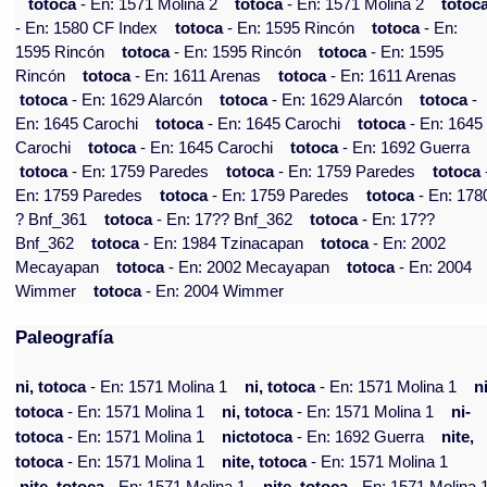
totoca
- En: 1571 Molina 2
totoca
- En: 1571 Molina 2
totoc
- En: 1580 CF Index
totoca
- En: 1595 Rincón
totoca
- En:
1595 Rincón
totoca
- En: 1595 Rincón
totoca
- En: 1595
Rincón
totoca
- En: 1611 Arenas
totoca
- En: 1611 Arenas
totoca
- En: 1629 Alarcón
totoca
- En: 1629 Alarcón
totoca
-
En: 1645 Carochi
totoca
- En: 1645 Carochi
totoca
- En: 1645
Carochi
totoca
- En: 1645 Carochi
totoca
- En: 1692 Guerra
totoca
- En: 1759 Paredes
totoca
- En: 1759 Paredes
totoca
En: 1759 Paredes
totoca
- En: 1759 Paredes
totoca
- En: 178
? Bnf_361
totoca
- En: 17?? Bnf_362
totoca
- En: 17??
Bnf_362
totoca
- En: 1984 Tzinacapan
totoca
- En: 2002
Mecayapan
totoca
- En: 2002 Mecayapan
totoca
- En: 2004
Wimmer
totoca
- En: 2004 Wimmer
Paleografía
ni, totoca
- En: 1571 Molina 1
ni, totoca
- En: 1571 Molina 1
ni
totoca
- En: 1571 Molina 1
ni, totoca
- En: 1571 Molina 1
ni-
totoca
- En: 1571 Molina 1
nictotoca
- En: 1692 Guerra
nite,
totoca
- En: 1571 Molina 1
nite, totoca
- En: 1571 Molina 1