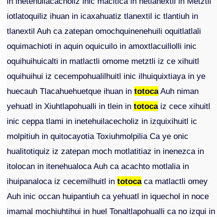
in inetehuilacacholiz inic macitica in netlanextil in Metztli
iotlatoquiliz ihuan in icaxahuatiz tlanextil ic tlantiuh in
tlanextil Auh ca zatepan omochquinenehuili oquitlatlali
oquimachioti in aquin oquicuilo in amoxtlacuillolli inic
oquihuihuicalti in matlactli omome metztli iz ce xihuitl
oquihuihui iz cecempohualilhuitl inic ilhuiquixtiaya in ye
huecauh Tlacahuehuetque ihuan in
totoca
Auh niman
yehuatl in Xiuhtlapohualli in tlein in
totoca
iz cece xihuitl
inic ceppa tlami in inetehuilacecholiz in izquixihuitl ic
molpitiuh in quitocayotia Toxiuhmolpilia Ca ye onic
hualitotiquiz iz zatepan moch motlatitiaz in inenezca in
itolocan in itenehualoca Auh ca acachto motlalia in
ihuipanaloca iz cecemilhuitl in
totoca
ca matlactli omey
Auh inic occan huipantiuh ca yehuatl in iquechol in noce
imamal mochiuhtihui in huel Tonaltlapohualli ca no izqui in