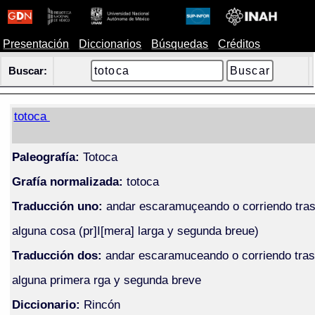
Presentación
Diccionarios
Búsquedas
Créditos
Buscar:
totoca
Paleografía:
Totoca
Grafía normalizada:
totoca
Traducción uno:
andar escaramuçeando o corriendo tra
alguna cosa (pr]I[mera] larga y segunda breue)
Traducción dos:
andar escaramuceando o corriendo tras
alguna primera rga y segunda breve
Diccionario:
Rincón