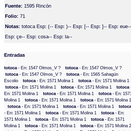
Fuente:
1595 Rincón
Folio:
71
Notas:
totoca Esp: (-- Esp: )-- Esp: [-- Esp: ]-- Esp: eue-
Esp: çe-- Esp: cosa-- Esp: la--
Entradas
totoca
- En: 1547 Olmos_V ?
totoca
- En: 1547 Olmos_V ?
totoca
- En: 1547 Olmos_V ?
totoca
- En: 1565 Sahagún
Escolio
totoca
- En: 1571 Molina 1
totoca
- En: 1571 Molina 1
totoca
- En: 1571 Molina 1
totoca
- En: 1571 Molina 1
totoca
En: 1571 Molina 1
totoca
- En: 1571 Molina 1
totoca
- En: 157
Molina 1
totoca
- En: 1571 Molina 1
totoca
- En: 1571 Molina 
totoca
- En: 1571 Molina 1
totoca
- En: 1571 Molina 1
totoc
- En: 1571 Molina 1
totoca
- En: 1571 Molina 1
totoca
- En:
1571 Molina 1
totoca
- En: 1571 Molina 1
totoca
- En: 1571
Molina 1
totoca
- En: 1571 Molina 1
totoca
- En: 1571 Molina 