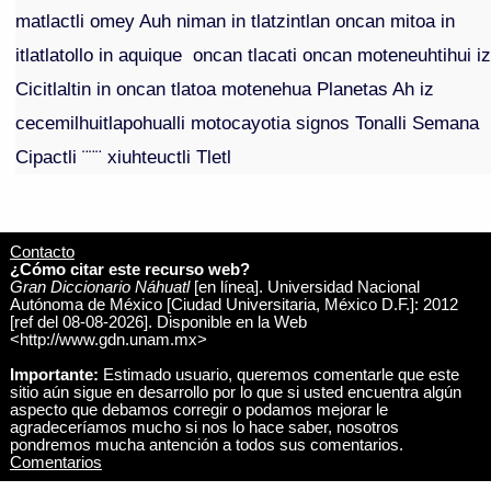
matlactli omey Auh niman in tlatzintlan oncan mitoa in
itlatlatollo in aquique oncan tlacati oncan moteneuhtihui i
Cicitlaltin in oncan tlatoa motenehua Planetas Ah iz
cecemilhuitlapohualli motocayotia signos Tonalli Semana
Cipactli ¨¨¨ xiuhteuctli Tletl
Contacto
¿Cómo citar este recurso web?
Gran Diccionario Náhuatl
[en línea]. Universidad Nacional
Autónoma de México [Ciudad Universitaria, México D.F.]: 2012
[ref del 08-08-2026]. Disponible en la Web
<http://www.gdn.unam.mx>
Importante:
Estimado usuario, queremos comentarle que este
sitio aún sigue en desarrollo por lo que si usted encuentra algún
aspecto que debamos corregir o podamos mejorar le
agradeceríamos mucho si nos lo hace saber, nosotros
pondremos mucha antención a todos sus comentarios.
Comentarios