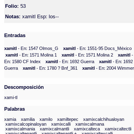
Folio:
53
Notas:
xamitl Esp: los--
Entradas
xamitl
- En: 1547 Olmos_G
xamitl
- En: 1551-95 Docs_México
xamitl
- En: 1571 Molina 1
xamitl
- En: 1571 Molina 2
xamitl
-
En: 1580 CF Index
xamitl
- En: 1692 Guerra
xamitl
- En: 1692
Guerra
xamitl
- En: 1780 ? Bnf_361
xamitl
- En: 2004 Wimme
Descomposición
xami-tl
Palabras
xamia
xamilia
xamilo
xamiltepec
xamixcalchihualoyan
xamixcalcopinaloyan
xamixcalli
xamixcalmana
xamixcalmania
xamixcalmantli
xamixcalteca
xamixcaltectli
xamixcaltepantli
xamixcaltepantli +
xamixcaltexcalli