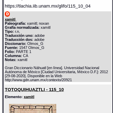
https://tlachia.iib.unam.mx/glifo/115_10_04
xamitl
Paleografía:
xamitl; noxan
Grafía normalizada:
xamitl
Tipo:
r.n.
Traducción uno:
adobe
Traducción dos:
adobe
Diccionario:
Olmos_G
Fuente:
1547 Olmos_G
Folio:
PARTE 1
Columna:
CA
Notas:
xamitl
Gran Diccionario Náhuatl [en línea]. Universidad Nacional
Autónoma de México [Ciudad Universitaria, México D.F.]: 2012
[29-08-2020]. Disponible en la Web
http://www.gdn.unam.mx/contexto/20921
TOTOQUIHUAZTLI - 115_10
Elemento:
xamitl