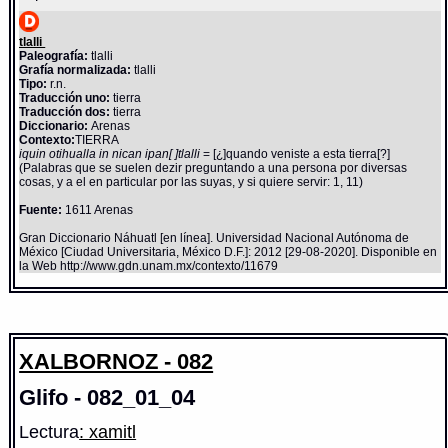
tlalli
Paleografía:
tlalli
Grafía normalizada:
tlalli
Tipo:
r.n.
Traducción uno:
tierra
Traducción dos:
tierra
Diccionario:
Arenas
Contexto:
TIERRA
iquin otihualla in nican ipan[ ]tlalli
= [¿]quando veniste a esta tierra[?]
(Palabras que se suelen dezir preguntando a una persona por diversas
cosas, y a el en particular por las suyas, y si quiere servir: 1, 11)
Fuente:
1611 Arenas
Gran Diccionario Náhuatl [en línea]. Universidad Nacional Autónoma de
México [Ciudad Universitaria, México D.F.]: 2012 [29-08-2020]. Disponible en
la Web http://www.gdn.unam.mx/contexto/11679
XALBORNOZ - 082
Glifo - 082_01_04
Lectura
: xamitl