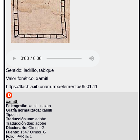
Sentido: ladrillo, tabique
Valor fonético: xamitl
https://tlachia.iib.unam.mx/elemento/05.01.11
xamitl
Paleografía:
xamitl; noxan
Grafía normalizada:
xamitl
Tipo:
r.n.
Traducción uno:
adobe
Traducción dos:
adobe
Diccionario:
Olmos_G
Fuente:
1547 Olmos_G
Folio:
PARTE 1