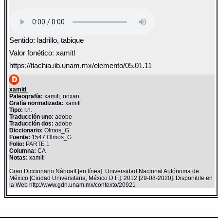
Sentido: ladrillo, tabique
Valor fonético: xamitl
https://tlachia.iib.unam.mx/elemento/05.01.11
xamitl
Paleografía:
xamitl; noxan
Grafía normalizada:
xamitl
Tipo:
r.n.
Traducción uno:
adobe
Traducción dos:
adobe
Diccionario:
Olmos_G
Fuente:
1547 Olmos_G
Folio:
PARTE 1
Columna:
CA
Notas:
xamitl
Gran Diccionario Náhuatl [en línea]. Universidad Nacional Autónoma de
México [Ciudad Universitaria, México D.F.]: 2012 [29-08-2020]. Disponible en
la Web http://www.gdn.unam.mx/contexto/20921