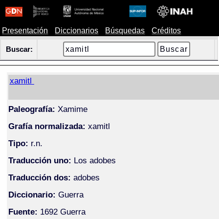
Presentación
Diccionarios
Búsquedas
Créditos
Buscar:
xamitl
Paleografía:
Xamime
Grafía normalizada:
xamitl
Tipo:
r.n.
Traducción uno:
Los adobes
Traducción dos:
adobes
Diccionario:
Guerra
Fuente:
1692 Guerra