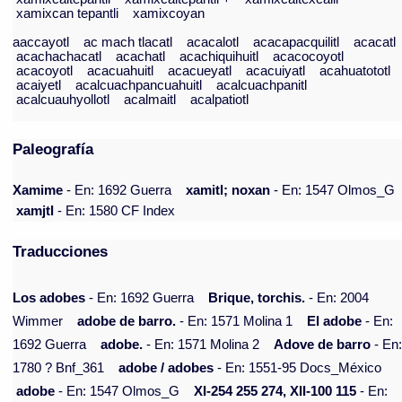
xamixcan tepantli
xamixcoyan
aaccayotl
ac mach tlacatl
acacalotl
acacapacquilitl
acacatl
acachachacatl
acachatl
acachiquihuitl
acacocoyotl
acacoyotl
acacuahuitl
acacueyatl
acacuiyatl
acahuatototl
acaiyetl
acalcuachpancuahuitl
acalcuachpanitl
acalcuauhyollotl
acalmaitl
acalpatiotl
Paleografía
Xamime
- En: 1692 Guerra
xamitl; noxan
- En: 1547 Olmos_G
xamjtl
- En: 1580 CF Index
Traducciones
Los adobes
- En: 1692 Guerra
Brique, torchis.
- En: 2004
Wimmer
adobe de barro.
- En: 1571 Molina 1
El adobe
- En:
1692 Guerra
adobe.
- En: 1571 Molina 2
Adove de barro
- En
1780 ? Bnf_361
adobe / adobes
- En: 1551-95 Docs_México
adobe
- En: 1547 Olmos_G
XI-254 255 274, XII-100 115
- En: