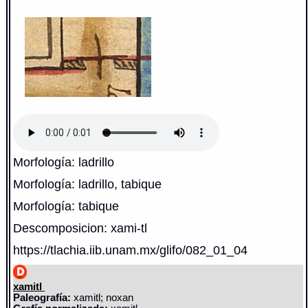
Morfología: ladrillo
Morfología: ladrillo, tabique
Morfología: tabique
Descomposicion: xami-tl
https://tlachia.iib.unam.mx/glifo/082_01_04
xamitl
Paleografía:
xamitl; noxan