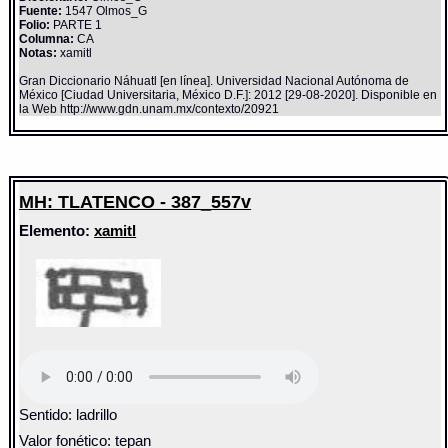
Fuente:
1547 Olmos_G
Folio:
PARTE 1
Columna:
CA
Notas:
xamitl
Gran Diccionario Náhuatl [en línea]. Universidad Nacional Autónoma de
México [Ciudad Universitaria, México D.F.]: 2012 [29-08-2020]. Disponible en
la Web http://www.gdn.unam.mx/contexto/20921
MH: TLATENCO - 387_557v
Elemento:
xamitl
Sentido: ladrillo
Valor fonético: tepan