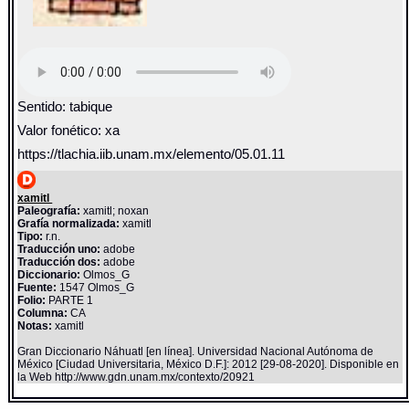
Sentido: tabique
Valor fonético: xa
https://tlachia.iib.unam.mx/elemento/05.01.11
xamitl
Paleografía:
xamitl; noxan
Grafía normalizada:
xamitl
Tipo:
r.n.
Traducción uno:
adobe
Traducción dos:
adobe
Diccionario:
Olmos_G
Fuente:
1547 Olmos_G
Folio:
PARTE 1
Columna:
CA
Notas:
xamitl
Gran Diccionario Náhuatl [en línea]. Universidad Nacional Autónoma de
México [Ciudad Universitaria, México D.F.]: 2012 [29-08-2020]. Disponible en
la Web http://www.gdn.unam.mx/contexto/20921