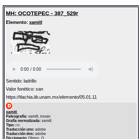
MH: OCOTEPEC - 387_529r
Elemento:
xamitl
Sentido: ladrillo
Valor fonético: xan
https://tlachia.iib.unam.mx/elemento/05.01.11
xamitl
Paleografía:
xamitl; noxan
Grafía normalizada:
xamitl
Tipo:
r.n.
Traducción uno:
adobe
Traducción dos:
adobe
Diccionario:
Olmos_G