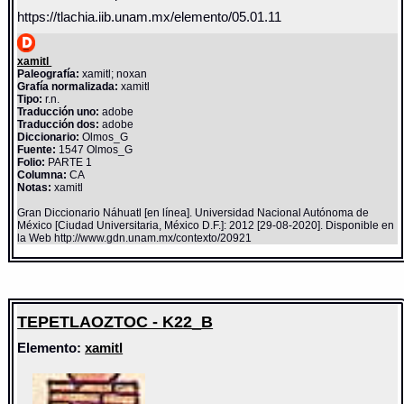
https://tlachia.iib.unam.mx/elemento/05.01.11
xamitl
Paleografía:
xamitl; noxan
Grafía normalizada:
xamitl
Tipo:
r.n.
Traducción uno:
adobe
Traducción dos:
adobe
Diccionario:
Olmos_G
Fuente:
1547 Olmos_G
Folio:
PARTE 1
Columna:
CA
Notas:
xamitl
Gran Diccionario Náhuatl [en línea]. Universidad Nacional Autónoma de
México [Ciudad Universitaria, México D.F.]: 2012 [29-08-2020]. Disponible en
la Web http://www.gdn.unam.mx/contexto/20921
TEPETLAOZTOC - K22_B
Elemento:
xamitl