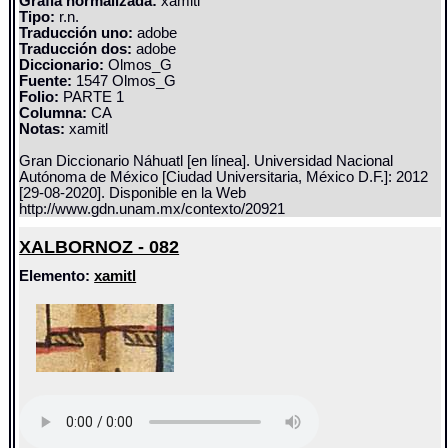
Grafía normalizada:
xamitl
Tipo:
r.n.
Traducción uno:
adobe
Traducción dos:
adobe
Diccionario:
Olmos_G
Fuente:
1547 Olmos_G
Folio:
PARTE 1
Columna:
CA
Notas:
xamitl
Gran Diccionario Náhuatl [en línea]. Universidad Nacional
Autónoma de México [Ciudad Universitaria, México D.F.]: 2012
[29-08-2020]. Disponible en la Web
http://www.gdn.unam.mx/contexto/20921
XALBORNOZ - 082
Elemento:
xamitl