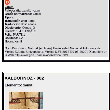
xamitl
Paleografía:
xamitl; noxan
Grafía normalizada:
xamitl
Tipo:
r.n.
Traducción uno:
adobe
Traducción dos:
adobe
Diccionario:
Olmos_G
Fuente:
1547 Olmos_G
Folio:
PARTE 1
Columna:
CA
Notas:
xamitl
Gran Diccionario Náhuatl [en línea]. Universidad Nacional Autónoma de
México [Ciudad Universitaria, México D.F.]: 2012 [29-08-2020]. Disponible en
la Web http://www.gdn.unam.mx/contexto/20921
XALBORNOZ - 082
Elemento:
xamitl