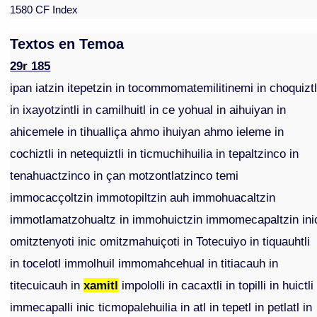
1580 CF Index
Textos en Temoa
29r 185
ipan iatzin itepetzin in tocommomatemilitinemi in choquiztl
in ixayotzintli in camilhuitl in ce yohual in aihuiyan in
ahicemele in tihualliça ahmo ihuiyan ahmo ieleme in
cochiztli in netequiztli in ticmuchihuilia in tepaltzinco in
tenahuactzinco in çan motzontlatzinco temi
immocacçoltzin immotopiltzin auh immohuacaltzin
immotlamatzohualtz in immohuictzin immomecapaltzin ini
omitztenyoti inic omitzmahuiçoti in Totecuiyo in tiquauhtli
in tocelotl immolhuil immomahcehual in titiacauh in
titecuicauh in
xamitl
impololli in cacaxtli in topilli in huictli
immecapalli inic ticmopalehuilia in atl in tepetl in petlatl in