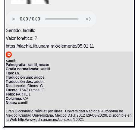
Sentido: ladrillo
Valor fonético: ?
https://tlachia.iib.unam.mx/elemento/05.01.11
xamitl
Paleografía:
xamitl; noxan
Grafía normalizada:
xamitl
Tipo:
r.n.
Traducción uno:
adobe
Traducción dos:
adobe
Diccionario:
Olmos_G
Fuente:
1547 Olmos_G
Folio:
PARTE 1
Columna:
CA
Notas:
xamitl
Gran Diccionario Náhuatl [en línea]. Universidad Nacional Autónoma de
México [Ciudad Universitaria, México D.F.]: 2012 [29-08-2020]. Disponible en
la Web http://www.gdn.unam.mx/contexto/20921