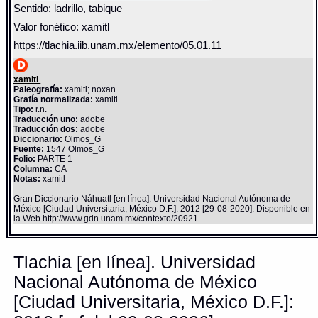
Sentido: ladrillo, tabique
Valor fonético: xamitl
https://tlachia.iib.unam.mx/elemento/05.01.11
xamitl
Paleografía:
xamitl; noxan
Grafía normalizada:
xamitl
Tipo:
r.n.
Traducción uno:
adobe
Traducción dos:
adobe
Diccionario:
Olmos_G
Fuente:
1547 Olmos_G
Folio:
PARTE 1
Columna:
CA
Notas:
xamitl
Gran Diccionario Náhuatl [en línea]. Universidad Nacional Autónoma de
México [Ciudad Universitaria, México D.F.]: 2012 [29-08-2020]. Disponible en
la Web http://www.gdn.unam.mx/contexto/20921
Tlachia [en línea]. Universidad
Nacional Autónoma de México
[Ciudad Universitaria, México D.F.]: