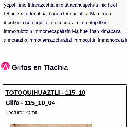
ycpalli inic titlacazcaltia inic titlacahuapahua inic huel
tetloctzinco tenahuactzinco timehuititica Ma cenca
itlantzinco ximaquilti immocacatzin immotopiltzin
immohuictzin immomecapaltzin Ma huel ipan ximapana
ximotetzilo immotlamatzohualtzi immoquititl immonopaltzi
Glifos en Tlachia
TOTOQUIHUAZTLI - 115_10
Glifo - 115_10_04
Lectura
: xamitl