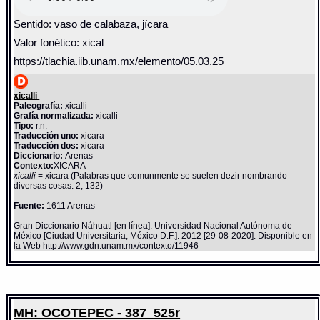
Sentido: vaso de calabaza, jícara
Valor fonético: xical
https://tlachia.iib.unam.mx/elemento/05.03.25
xicalli
Paleografía:
xicalli
Grafía normalizada:
xicalli
Tipo:
r.n.
Traducción uno:
xicara
Traducción dos:
xicara
Diccionario:
Arenas
Contexto:
XICARA
xicalli
= xicara (Palabras que comunmente se suelen dezir nombrando
diversas cosas: 2, 132)
Fuente:
1611 Arenas
Gran Diccionario Náhuatl [en línea]. Universidad Nacional Autónoma de
México [Ciudad Universitaria, México D.F.]: 2012 [29-08-2020]. Disponible en
la Web http://www.gdn.unam.mx/contexto/11946
MH: OCOTEPEC - 387_525r