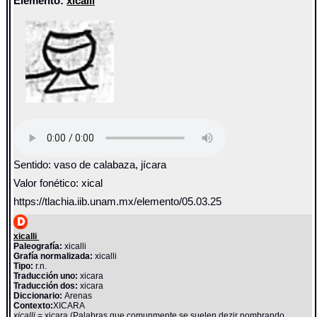
Elemento:
xicalli
Sentido: vaso de calabaza, jícara
Valor fonético: xical
https://tlachia.iib.unam.mx/elemento/05.03.25
xicalli
Paleografía:
xicalli
Grafía normalizada:
xicalli
Tipo:
r.n.
Traducción uno:
xicara
Traducción dos:
xicara
Diccionario:
Arenas
Contexto:
XICARA
xicalli
= xicara (Palabras que comunmente se suelen dezir nombrando