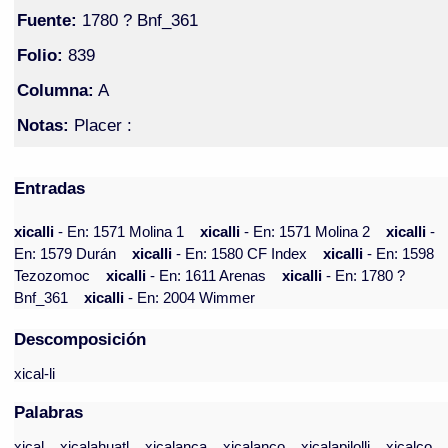
Fuente:
1780 ? Bnf_361
Folio:
839
Columna:
A
Notas:
Placer :
Entradas
xicalli
- En: 1571 Molina 1
xicalli
- En: 1571 Molina 2
xicalli
-
En: 1579 Durán
xicalli
- En: 1580 CF Index
xicalli
- En: 1598
Tezozomoc
xicalli
- En: 1611 Arenas
xicalli
- En: 1780 ?
Bnf_361
xicalli
- En: 2004 Wimmer
Descomposición
xical-li
Palabras
xical
xicalahuatl
xicalanca
xicalanco
xicalapilolli
xicalco