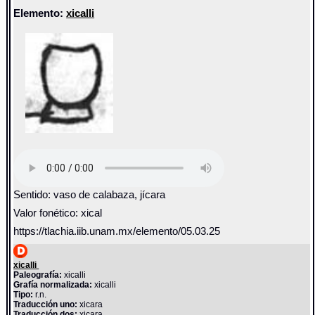
Elemento:
xicalli
Sentido: vaso de calabaza, jícara
Valor fonético: xical
https://tlachia.iib.unam.mx/elemento/05.03.25
xicalli
Paleografía:
xicalli
Grafía normalizada:
xicalli
Tipo:
r.n.
Traducción uno:
xicara
Traducción dos:
xicara