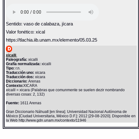
Sentido: vaso de calabaza, jícara
Valor fonético: xical
https://tlachia.iib.unam.mx/elemento/05.03.25
xicalli
Paleografía:
xicalli
Grafía normalizada:
xicalli
Tipo:
r.n.
Traducción uno:
xicara
Traducción dos:
xicara
Diccionario:
Arenas
Contexto:
XICARA
xicalli
= xicara (Palabras que comunmente se suelen dezir nombrando
diversas cosas: 2, 132)
Fuente:
1611 Arenas
Gran Diccionario Náhuatl [en línea]. Universidad Nacional Autónoma de
México [Ciudad Universitaria, México D.F.]: 2012 [29-08-2020]. Disponible en
la Web http://www.gdn.unam.mx/contexto/11946