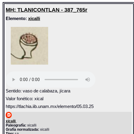
MH: TLANICONTLAN - 387_765r
Elemento:
xicalli
Sentido: vaso de calabaza, jícara
Valor fonético: xical
https://tlachia.iib.unam.mx/elemento/05.03.25
xicalli
Paleografía:
xicalli
Grafía normalizada:
xicalli
Tipo:
r.n.