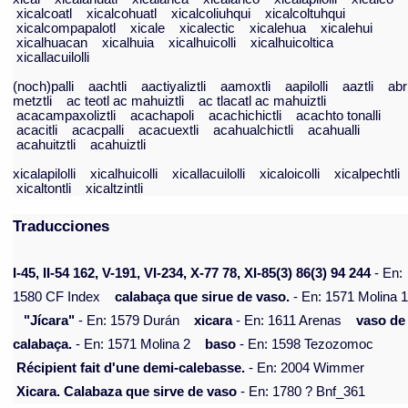
xicalcoatl
xicalcohuatl
xicalcoliuhqui
xicalcoltuhqui
xicalcompapalotl
xicale
xicalectic
xicalehua
xicalehui
xicalhuacan
xicalhuia
xicalhuicolli
xicalhuicoltica
xicallacuilolli
(noch)palli
aachtli
aactiyaliztli
aamoxtli
aapilolli
aaztli
abr
metztli
ac teotl ac mahuiztli
ac tlacatl ac mahuiztli
acacampaxoliztli
acachapoli
acachichictli
acachto tonalli
acacitli
acacpalli
acacuextli
acahualchictli
acahualli
acahuitztli
acahuiztli
xicalapilolli
xicalhuicolli
xicallacuilolli
xicaloicolli
xicalpechtli
xicaltontli
xicaltzintli
Traducciones
I-45, II-54 162, V-191, VI-234, X-77 78, XI-85(3) 86(3) 94 244
- En:
1580 CF Index
calabaça que sirue de vaso.
- En: 1571 Molina 
"Jícara"
- En: 1579 Durán
xicara
- En: 1611 Arenas
vaso de
calabaça.
- En: 1571 Molina 2
baso
- En: 1598 Tezozomoc
Récipient fait d'une demi-calebasse.
- En: 2004 Wimmer
Xicara. Calabaza que sirve de vaso
- En: 1780 ? Bnf_361