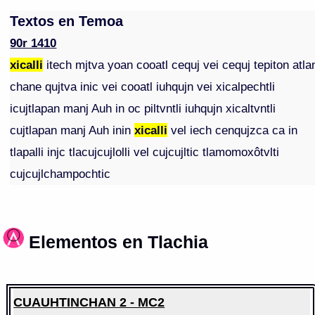
Textos en Temoa
90r 1410
xicalli
itech mjtva yoan cooatl cequj vei cequj tepiton atla
chane qujtva inic vei cooatl iuhqujn vei xicalpechtli
icujtlapan manj Auh in oc piltvntli iuhqujn xicaltvntli
cujtlapan manj Auh inin
xicalli
vel iech cenqujzca ca in
tlapalli injc tlacujcujlolli vel cujcujltic tlamomoxôtvlti
cujcujlchampochtic
Elementos en Tlachia
CUAUHTINCHAN 2 - MC2