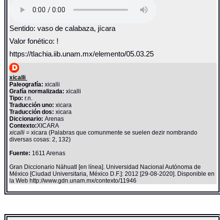
Sentido: vaso de calabaza, jícara
Valor fonético: !
https://tlachia.iib.unam.mx/elemento/05.03.25
xicalli
Paleografía:
xicalli
Grafía normalizada:
xicalli
Tipo:
r.n.
Traducción uno:
xicara
Traducción dos:
xicara
Diccionario:
Arenas
Contexto:
XICARA
xicalli
= xicara (Palabras que comunmente se suelen dezir nombrando
diversas cosas: 2, 132)
Fuente:
1611 Arenas
Gran Diccionario Náhuatl [en línea]. Universidad Nacional Autónoma de
México [Ciudad Universitaria, México D.F.]: 2012 [29-08-2020]. Disponible en
la Web http://www.gdn.unam.mx/contexto/11946