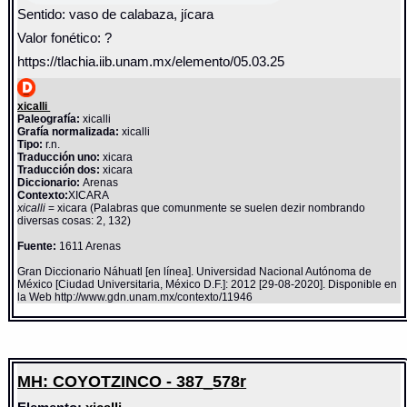
Sentido: vaso de calabaza, jícara
Valor fonético: ?
https://tlachia.iib.unam.mx/elemento/05.03.25
xicalli
Paleografía:
xicalli
Grafía normalizada:
xicalli
Tipo:
r.n.
Traducción uno:
xicara
Traducción dos:
xicara
Diccionario:
Arenas
Contexto:
XICARA
xicalli
= xicara (Palabras que comunmente se suelen dezir nombrando
diversas cosas: 2, 132)
Fuente:
1611 Arenas
Gran Diccionario Náhuatl [en línea]. Universidad Nacional Autónoma de
México [Ciudad Universitaria, México D.F.]: 2012 [29-08-2020]. Disponible en
la Web http://www.gdn.unam.mx/contexto/11946
MH: COYOTZINCO - 387_578r