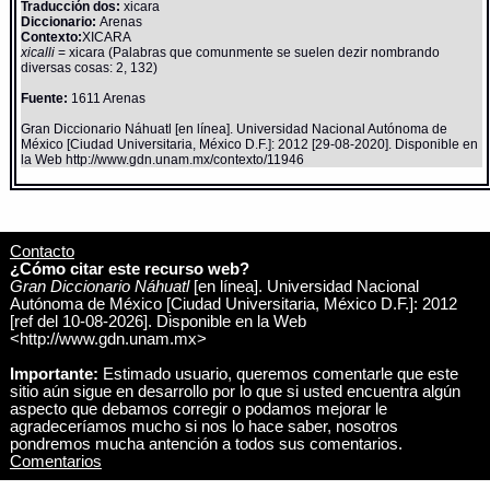
Traducción dos:
xicara
Diccionario:
Arenas
Contexto:
XICARA
xicalli
= xicara (Palabras que comunmente se suelen dezir nombrando
diversas cosas: 2, 132)
Fuente:
1611 Arenas
Gran Diccionario Náhuatl [en línea]. Universidad Nacional Autónoma de
México [Ciudad Universitaria, México D.F.]: 2012 [29-08-2020]. Disponible en
la Web http://www.gdn.unam.mx/contexto/11946
Contacto
¿Cómo citar este recurso web?
Gran Diccionario Náhuatl
[en línea]. Universidad Nacional
Autónoma de México [Ciudad Universitaria, México D.F.]: 2012
[ref del 10-08-2026]. Disponible en la Web
<http://www.gdn.unam.mx>
Importante:
Estimado usuario, queremos comentarle que este
sitio aún sigue en desarrollo por lo que si usted encuentra algún
aspecto que debamos corregir o podamos mejorar le
agradeceríamos mucho si nos lo hace saber, nosotros
pondremos mucha antención a todos sus comentarios.
Comentarios