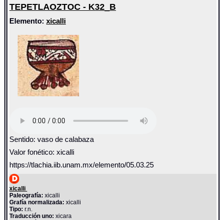
TEPETLAOZTOC - K32_B
Elemento:
xicalli
Sentido: vaso de calabaza
Valor fonético: xicalli
https://tlachia.iib.unam.mx/elemento/05.03.25
xicalli
Paleografía:
xicalli
Grafía normalizada:
xicalli
Tipo:
r.n.
Traducción uno:
xicara