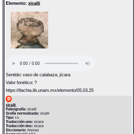
Elemento:
xicalli
Sentido: vaso de calabaza, jícara
Valor fonético: ?
https://tlachia.iib.unam.mx/elemento/05.03.25
xicalli
Paleografía:
xicalli
Grafía normalizada:
xicalli
Tipo:
r.n.
Traducción uno:
xicara
Traducción dos:
xicara
Diccionario:
Arenas