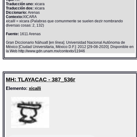
Traducción uno:
xicara
Traducción dos:
xicara
Diccionario:
Arenas
Contexto:
XICARA
xicalli
= xicara (Palabras que comunmente se suelen dezir nombrando
diversas cosas: 2, 132)
Fuente:
1611 Arenas
Gran Diccionario Náhuatl [en línea]. Universidad Nacional Autónoma de
México [Ciudad Universitaria, México D.F.]: 2012 [29-08-2020]. Disponible en
la Web http://www.gdn.unam.mx/contexto/11946
MH: TLAYACAC - 387_536r
Elemento:
xicalli