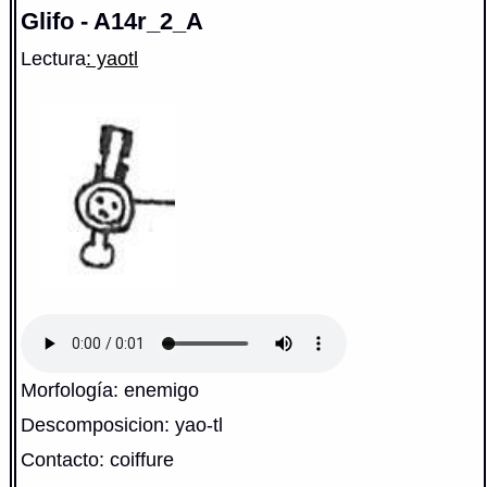
Glifo - A14r_2_A
Lectura
: yaotl
Morfología: enemigo
Descomposicion: yao-tl
Contacto: coiffure