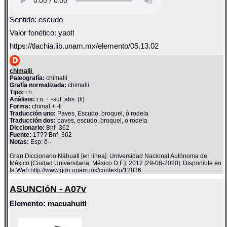
Sentido: escudo
Valor fonético: yaotl
https://tlachia.iib.unam.mx/elemento/05.13.02
chimalli
Paleografía:
chimalli
Grafía normalizada:
chimalli
Tipo:
r.n.
Análisis:
r.n. + -suf. abs. (li)
Forma:
chimal + -li
Traducción uno:
Paves, Escudo, broquel, ô rodela
Traducción dos:
paves, escudo, broquel, o rodela
Diccionario:
Bnf_362
Fuente:
17?? Bnf_362
Notas:
Esp: ô--
Gran Diccionario Náhuatl [en línea]. Universidad Nacional Autónoma de
México [Ciudad Universitaria, México D.F.]: 2012 [29-08-2020]. Disponible en
la Web http://www.gdn.unam.mx/contexto/12836
ASUNCIóN - A07v
Elemento:
macuahuitl