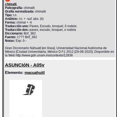
chimalli
Paleografía:
chimalli
Grafía normalizada:
chimalli
Tipo:
r.n.
Análisis:
r.n. + -suf. abs. (li)
Forma:
chimal + -li
Traducción uno:
Paves, Escudo, broquel, ô rodela
Traducción dos:
paves, escudo, broquel, o rodela
Diccionario:
Bnf_362
Fuente:
17?? Bnf_362
Notas:
Esp: ô--
Gran Diccionario Náhuatl [en línea]. Universidad Nacional Autónoma de
México [Ciudad Universitaria, México D.F.]: 2012 [29-08-2020]. Disponible en
la Web http://www.gdn.unam.mx/contexto/12836
ASUNCIóN - A05v
Elemento:
macuahuitl