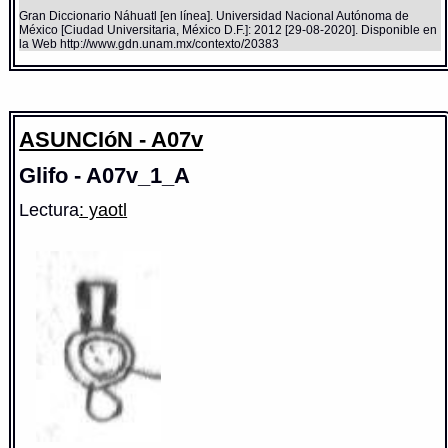
Gran Diccionario Náhuatl [en línea]. Universidad Nacional Autónoma de
México [Ciudad Universitaria, México D.F.]: 2012 [29-08-2020]. Disponible en
la Web http://www.gdn.unam.mx/contexto/20383
ASUNCIóN - A07v
Glifo - A07v_1_A
Lectura
: yaotl