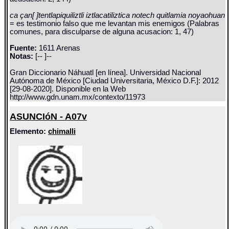
ca çan[ ]tentlapiquiliztli iztlacatiliztica notech quitlamia noyaohuan
= es testimonio falso que me levantan mis enemigos (Palabras
comunes, para disculparse de alguna acusacion: 1, 47)
Fuente:
1611 Arenas
Notas:
[-- ]--
Gran Diccionario Náhuatl [en línea]. Universidad Nacional
Autónoma de México [Ciudad Universitaria, México D.F.]: 2012
[29-08-2020]. Disponible en la Web
http://www.gdn.unam.mx/contexto/11973
ASUNCIóN - A07v
Elemento:
chimalli