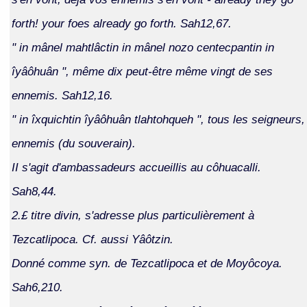
forth! your foes already go forth. Sah12,67.
" in mânel mahtlâctin in mânel nozo centecpantin in
îyâôhuân ", même dix peut-être même vingt de ses
ennemis. Sah12,16.
" in îxquichtin îyâôhuân tlahtohqueh ", tous les seigneurs,
ennemis (du souverain).
II s'agit d'ambassadeurs accueillis au côhuacalli.
Sah8,44.
2.£ titre divin, s'adresse plus particulièrement à
Tezcatlipoca. Cf. aussi Yâôtzin.
Donné comme syn. de Tezcatlipoca et de Moyôcoya.
Sah6,210.