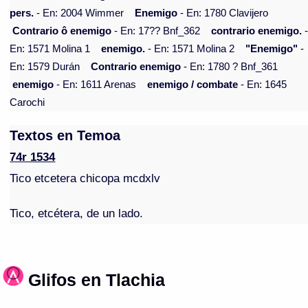
pers.
- En: 2004 Wimmer
Enemigo
- En: 1780 Clavijero
Contrario ô enemigo
- En: 17?? Bnf_362
contrario enemigo.
En: 1571 Molina 1
enemigo.
- En: 1571 Molina 2
"Enemigo"
-
En: 1579 Durán
Contrario enemigo
- En: 1780 ? Bnf_361
enemigo
- En: 1611 Arenas
enemigo / combate
- En: 1645
Carochi
Textos en Temoa
74r 1534
Tico etcetera chicopa mcdxlv
Tico, etcétera, de un lado.
Glifos en Tlachia