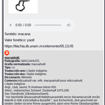
Sentido: macana
Valor fonético: yaotl
https://tlachia.iib.unam.mx/elemento/05.13.05
macuahuitl
Paleografía:
MACUAHUITL
Grafía normalizada:
macuahuitl
Tipo:
r.n.
Traducción uno:
L'épée indigène.
Traducción dos:
l'épée indigène.
Diccionario:
Wimmer
Contexto:
mâcuahuitl var. orth. macquahuitl pour mâccuahuitl.
L'épée indigène.
Angl., club, sword. R.Andrews Introd 450.
Allem., indianisches Schwert. Dyckerhaff 1970,206.
Das 'Handholtz' (Obsidianschwert).
" inic tlachîuhtli âhuacuahuitl tlatilahuacaxintlá necoc tlacamacuicuitl oncân
tlatectli in itztli a'yôcuitlatica tlazalôlli ", aus Eichenhotz, dick geschnitzt an
beiden Seiten ist eine Rinne ausgehöhlt, darin eine Reihe Obsidiansplitter,