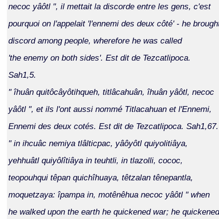
necoc yâôtl ", il mettait la discorde entre les gens, c'est
pourquoi on l'appelait 'l'ennemi des deux côté' - he brough
discord among people, wherefore he was called
'the enemy on both sides'. Est dit de Tezcatlipoca.
Sah1,5.
" îhuân quitôcâyôtihqueh, titlâcahuân, îhuân yâôtl, necoc
yâôtl ", et ils l'ont aussi nommé Titlacahuan et l'Ennemi,
Ennemi des deux cotés. Est dit de Tezcatlipoca. Sah1,67.
" in ihcuâc nemiya tlâlticpac, yâôyôtl quiyolitiâya,
yehhuâtl quiyôlîtiâya in teuhtli, in tlazolli, cococ,
teopouhqui têpan quichîhuaya, têtzalan tênepantla,
moquetzaya: îpampa in, motênêhua necoc yâôtl " when
he walked upon the earth he quickened war; he quickene