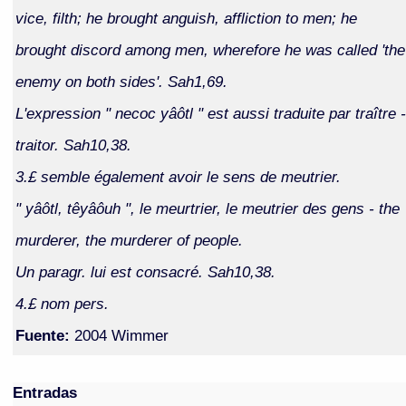
vice, filth; he brought anguish, affliction to men; he
brought discord among men, wherefore he was called 'the
enemy on both sides'. Sah1,69.
L'expression " necoc yâôtl " est aussi traduite par traître -
traitor. Sah10,38.
3.£ semble également avoir le sens de meutrier.
" yâôtl, têyâôuh ", le meurtrier, le meutrier des gens - the
murderer, the murderer of people.
Un paragr. lui est consacré. Sah10,38.
4.£ nom pers.
Fuente:
2004 Wimmer
Entradas