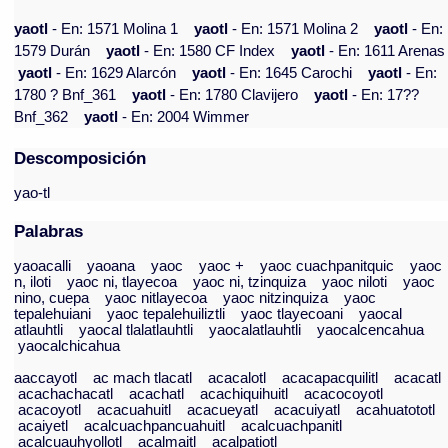
yaotl
- En: 1571 Molina 1
yaotl
- En: 1571 Molina 2
yaotl
- En:
1579 Durán
yaotl
- En: 1580 CF Index
yaotl
- En: 1611 Arenas
yaotl
- En: 1629 Alarcón
yaotl
- En: 1645 Carochi
yaotl
- En:
1780 ? Bnf_361
yaotl
- En: 1780 Clavijero
yaotl
- En: 17??
Bnf_362
yaotl
- En: 2004 Wimmer
Descomposición
yao-tl
Palabras
yaoacalli
yaoana
yaoc
yaoc +
yaoc cuachpanitquic
yaoc
n, iloti
yaoc ni, tlayecoa
yaoc ni, tzinquiza
yaoc niloti
yaoc
nino, cuepa
yaoc nitlayecoa
yaoc nitzinquiza
yaoc
tepalehuiani
yaoc tepalehuiliztli
yaoc tlayecoani
yaocal
atlauhtli
yaocal tlalatlauhtli
yaocalatlauhtli
yaocalcencahua
yaocalchicahua
aaccayotl
ac mach tlacatl
acacalotl
acacapacquilitl
acacatl
acachachacatl
acachatl
acachiquihuitl
acacocoyotl
acacoyotl
acacuahuitl
acacueyatl
acacuiyatl
acahuatototl
acaiyetl
acalcuachpancuahuitl
acalcuachpanitl
acalcuauhyollotl
acalmaitl
acalpatiotl