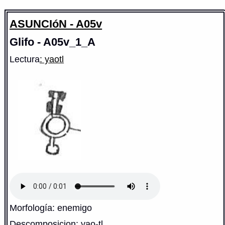
ASUNCIóN - A05v
Glifo - A05v_1_A
Lectura
: yaotl
Morfología: enemigo
Descomposicion: yao-tl