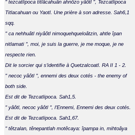
" tezcatlipoca titlâcahuân ahnôzo yâôtl ", Tezcatlipoca
Titlacahuan ou Yaotl. Une prière à son adresse. Sah6,1
sqq.
" ca nehhuâtl niyâôtl nimoquehqueloâtzin, ahtle îpan
nitlamati ", moi, je suis la guerre, je me moque, je ne
respecte rien.
Dit le sorcier qui s'identifie à Quetzalcoatl. RA II 1 - 2.
" necoc yâôtl ", ennemi des deux cotés - the enemy of
both side.
Est dit de Tezcatlipoca. Sah1,5.
" yâôtl, necoc yâôtl ", l'Ennemi, Ennemi des deux cotés.
Est dit de Tezcatlipoca. Sah1,67.
" têtzalan, tênepantlah motêcaya: îpampa in, mihtoâya