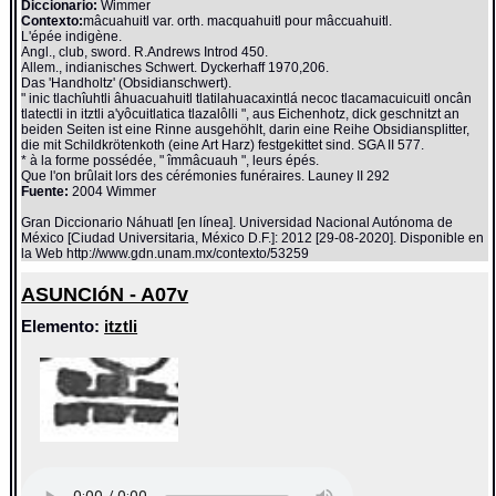
Diccionario:
Wimmer
Contexto:
mâcuahuitl var. orth. macquahuitl pour mâccuahuitl.
L'épée indigène.
Angl., club, sword. R.Andrews Introd 450.
Allem., indianisches Schwert. Dyckerhaff 1970,206.
Das 'Handholtz' (Obsidianschwert).
" inic tlachîuhtli âhuacuahuitl tlatilahuacaxintlá necoc tlacamacuicuitl oncân
tlatectli in itztli a'yôcuitlatica tlazalôlli ", aus Eichenhotz, dick geschnitzt an
beiden Seiten ist eine Rinne ausgehöhlt, darin eine Reihe Obsidiansplitter,
die mit Schildkrötenkoth (eine Art Harz) festgekittet sind. SGA II 577.
* à la forme possédée, " îmmâcuauh ", leurs épés.
Que l'on brûlait lors des cérémonies funéraires. Launey II 292
Fuente:
2004 Wimmer
Gran Diccionario Náhuatl [en línea]. Universidad Nacional Autónoma de
México [Ciudad Universitaria, México D.F.]: 2012 [29-08-2020]. Disponible en
la Web http://www.gdn.unam.mx/contexto/53259
ASUNCIóN - A07v
Elemento:
itztli