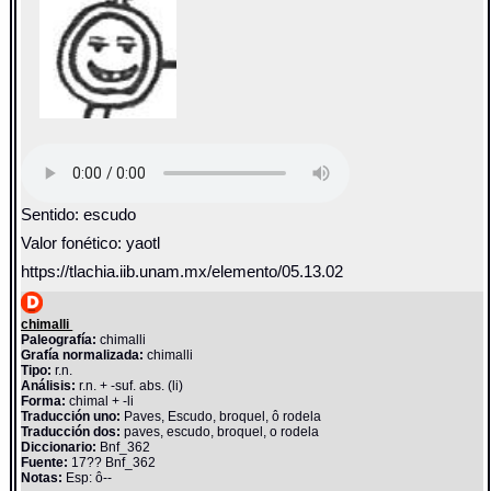
Sentido: escudo
Valor fonético: yaotl
https://tlachia.iib.unam.mx/elemento/05.13.02
chimalli
Paleografía:
chimalli
Grafía normalizada:
chimalli
Tipo:
r.n.
Análisis:
r.n. + -suf. abs. (li)
Forma:
chimal + -li
Traducción uno:
Paves, Escudo, broquel, ô rodela
Traducción dos:
paves, escudo, broquel, o rodela
Diccionario:
Bnf_362
Fuente:
17?? Bnf_362
Notas:
Esp: ô--