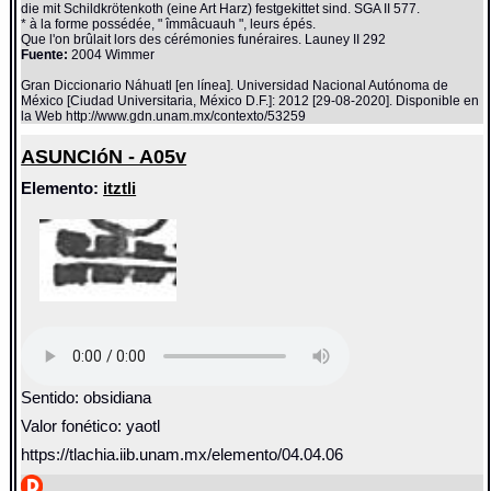
die mit Schildkrötenkoth (eine Art Harz) festgekittet sind. SGA II 577.
* à la forme possédée, " îmmâcuauh ", leurs épés.
Que l'on brûlait lors des cérémonies funéraires. Launey II 292
Fuente:
2004 Wimmer
Gran Diccionario Náhuatl [en línea]. Universidad Nacional Autónoma de
México [Ciudad Universitaria, México D.F.]: 2012 [29-08-2020]. Disponible en
la Web http://www.gdn.unam.mx/contexto/53259
ASUNCIóN - A05v
Elemento:
itztli
Sentido: obsidiana
Valor fonético: yaotl
https://tlachia.iib.unam.mx/elemento/04.04.06