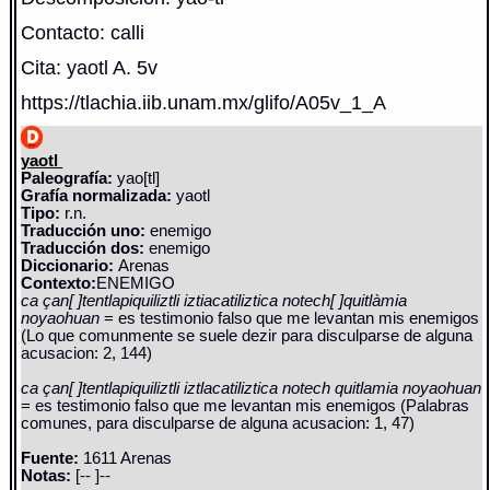
Contacto: calli
Cita: yaotl A. 5v
https://tlachia.iib.unam.mx/glifo/A05v_1_A
yaotl
Paleografía:
yao[tl]
Grafía normalizada:
yaotl
Tipo:
r.n.
Traducción uno:
enemigo
Traducción dos:
enemigo
Diccionario:
Arenas
Contexto:
ENEMIGO
ca çan[ ]tentlapiquiliztli iztiacatiliztica notech[ ]quitlàmia
noyaohuan
= es testimonio falso que me levantan mis enemigos
(Lo que comunmente se suele dezir para disculparse de alguna
acusacion: 2, 144)
ca çan[ ]tentlapiquiliztli iztlacatiliztica notech quitlamia noyaohuan
= es testimonio falso que me levantan mis enemigos (Palabras
comunes, para disculparse de alguna acusacion: 1, 47)
Fuente:
1611 Arenas
Notas:
[-- ]--