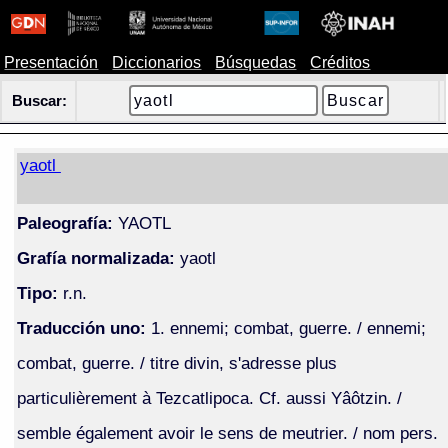
Presentación
Diccionarios
Búsquedas
Créditos
Buscar:
yaotl
Paleografía:
YAOTL
Grafía normalizada:
yaotl
Tipo:
r.n.
Traducción uno:
1. ennemi; combat, guerre. / ennemi;
combat, guerre. / titre divin, s'adresse plus
particulièrement à Tezcatlipoca. Cf. aussi Yâôtzin. /
semble également avoir le sens de meutrier. / nom pers.