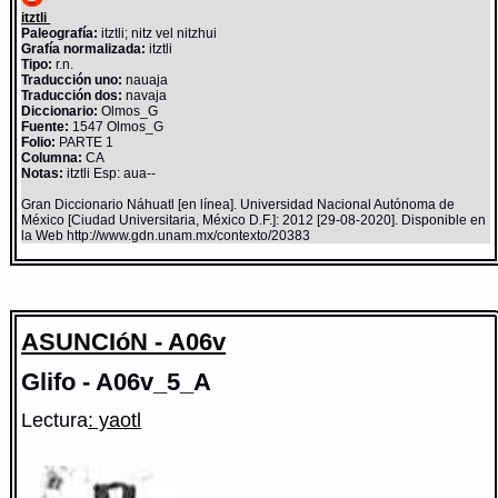
itztli
Paleografía:
itztli; nitz vel nitzhui
Grafía normalizada:
itztli
Tipo:
r.n.
Traducción uno:
nauaja
Traducción dos:
navaja
Diccionario:
Olmos_G
Fuente:
1547 Olmos_G
Folio:
PARTE 1
Columna:
CA
Notas:
itztli Esp: aua--
Gran Diccionario Náhuatl [en línea]. Universidad Nacional Autónoma de
México [Ciudad Universitaria, México D.F.]: 2012 [29-08-2020]. Disponible en
la Web http://www.gdn.unam.mx/contexto/20383
ASUNCIóN - A06v
Glifo - A06v_5_A
Lectura
: yaotl