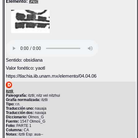
Elemento:
itztli
Sentido: obsidiana
Valor fonético: yaotl
https://tlachia.iib.unam.mx/elemento/04.04.06
itztli
Paleografía:
itztli; nitz vel nitzhui
Grafía normalizada:
itztli
Tipo:
r.n.
Traducción uno:
nauaja
Traducción dos:
navaja
Diccionario:
Olmos_G
Fuente:
1547 Olmos_G
Folio:
PARTE 1
Columna:
CA
Notas:
itztli Esp: aua--