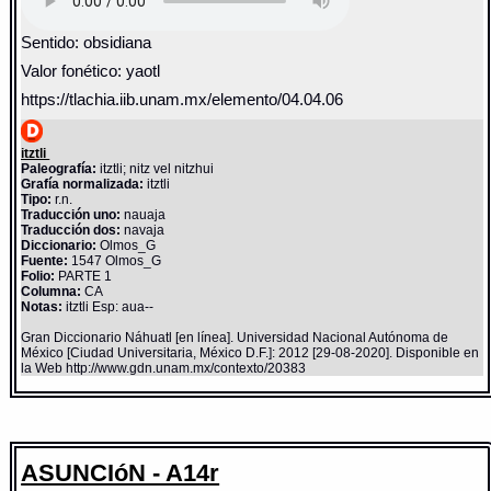
Sentido: obsidiana
Valor fonético: yaotl
https://tlachia.iib.unam.mx/elemento/04.04.06
itztli
Paleografía:
itztli; nitz vel nitzhui
Grafía normalizada:
itztli
Tipo:
r.n.
Traducción uno:
nauaja
Traducción dos:
navaja
Diccionario:
Olmos_G
Fuente:
1547 Olmos_G
Folio:
PARTE 1
Columna:
CA
Notas:
itztli Esp: aua--
Gran Diccionario Náhuatl [en línea]. Universidad Nacional Autónoma de
México [Ciudad Universitaria, México D.F.]: 2012 [29-08-2020]. Disponible en
la Web http://www.gdn.unam.mx/contexto/20383
ASUNCIóN - A14r