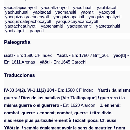
yaocallapixcayotl
yaocaltzonyotl
yaocihuatl
yaohitacatl
yaohuehuetl
yaoitacatl
yaomahuitl
yaomitl
yaooyotl
yaoquizca yacancayotl
yaoquizcapatiotl
yaoquizcapatiyotl
yaoquizcatepachocayotl
yaoquizcayacancayotl
yaotachcauhyotl
yaotenamitl
yaotepanmitl
yaotetzahuitl
yaotlatquitl
yaoyotl
Paleografía
iaotl
- En: 1580 CF Index
Yaotl.
- En: 1780 ? Bnf_361
yao[tl]
-
En: 1611 Arenas
yäötl
- En: 1645 Carochi
Traducciones
IV-33 34(2), VI-1 11(2) 204
- En: 1580 CF Index
Yaotl / :la mism
guerra / Dios de las batallas [Ver Tlalticpaque] / guerrero / la
misma guerra o el guerrero
- En: 1629 Alarcón
1. ennemi;
combat, guerre. / ennemi; combat, guerre. / titre divin,
s'adresse plus particulièrement à Tezcatlipoca. Cf. aussi
Yâôtzin. / semble également avoir le sens de meutrier. / nom