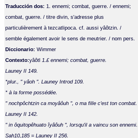
Traducción dos:
1. ennemi; combat, guerre. / ennemi;
combat, guerre. / titre divin, s'adresse plus
particulièrement à tezcatlipoca. cf. aussi yâôtzin. /
semble également avoir le sens de meutrier. / nom pers.
Diccionario:
Wimmer
Contexto:
yâôtl
1.£ ennemi; combat, guerre.
Launey II 149.
*plur., " yâoh ". Launey Introd 109.
* à la forme possédée.
" nochpôchtzin ca moyâôuh ", o ma fille c'est ton combat.
Launey II 142.
" in ôquitopêhuato îyâôuh ", lorsqu'il a vaincu son ennemi.
Sah10,185 = Launey II 256.