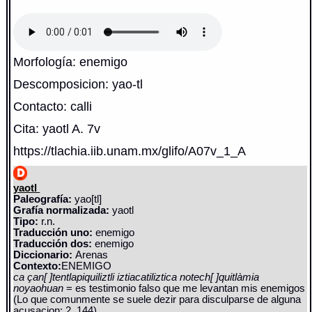
Morfología: enemigo
Descomposicion: yao-tl
Contacto: calli
Cita: yaotl A. 7v
https://tlachia.iib.unam.mx/glifo/A07v_1_A
yaotl
Paleografía:
yao[tl]
Grafía normalizada:
yaotl
Tipo:
r.n.
Traducción uno:
enemigo
Traducción dos:
enemigo
Diccionario:
Arenas
Contexto:
ENEMIGO
ca çan[ ]tentlapiquiliztli iztiacatiliztica notech[ ]quitlàmia
noyaohuan
= es testimonio falso que me levantan mis enemigos
(Lo que comunmente se suele dezir para disculparse de alguna
acusacion: 2, 144)