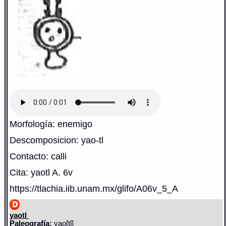
Morfología: enemigo
Descomposicion: yao-tl
Contacto: calli
Cita: yaotl A. 6v
https://tlachia.iib.unam.mx/glifo/A06v_5_A
yaotl
Paleografía:
yao[tl]