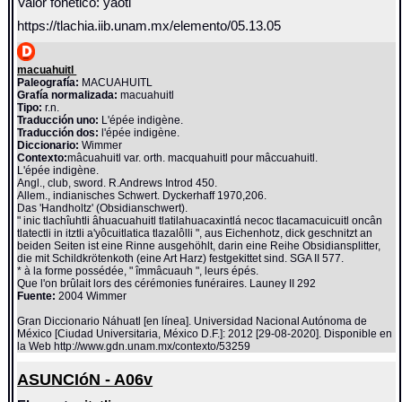
Valor fonético: yaotl
https://tlachia.iib.unam.mx/elemento/05.13.05
macuahuitl
Paleografía:
MACUAHUITL
Grafía normalizada:
macuahuitl
Tipo:
r.n.
Traducción uno:
L'épée indigène.
Traducción dos:
l'épée indigène.
Diccionario:
Wimmer
Contexto:
mâcuahuitl var. orth. macquahuitl pour mâccuahuitl.
L'épée indigène.
Angl., club, sword. R.Andrews Introd 450.
Allem., indianisches Schwert. Dyckerhaff 1970,206.
Das 'Handholtz' (Obsidianschwert).
" inic tlachîuhtli âhuacuahuitl tlatilahuacaxintlá necoc tlacamacuicuitl oncân
tlatectli in itztli a'yôcuitlatica tlazalôlli ", aus Eichenhotz, dick geschnitzt an
beiden Seiten ist eine Rinne ausgehöhlt, darin eine Reihe Obsidiansplitter,
die mit Schildkrötenkoth (eine Art Harz) festgekittet sind. SGA II 577.
* à la forme possédée, " îmmâcuauh ", leurs épés.
Que l'on brûlait lors des cérémonies funéraires. Launey II 292
Fuente:
2004 Wimmer
Gran Diccionario Náhuatl [en línea]. Universidad Nacional Autónoma de
México [Ciudad Universitaria, México D.F.]: 2012 [29-08-2020]. Disponible en
la Web http://www.gdn.unam.mx/contexto/53259
ASUNCIóN - A06v