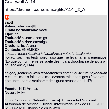
Cita: yaotl A. 14r
https://tlachia.iib.unam.mx/glifo/A14r_2_A
yaotl
Paleografía:
yao[tl]
Grafía normalizada:
yaotl
Tipo:
r.n.
Traducción uno:
enemigo
Traducción dos:
enemigo
Diccionario:
Arenas
Contexto:
ENEMIGO
ca çan[ ]tentlapiquiliztli iztiacatiliztica notech[ ]quitlàmia
noyaohuan
= es testimonio falso que me levantan mis enemigos
(Lo que comunmente se suele dezir para disculparse de alguna
acusacion: 2, 144)
ca çan[ ]tentlapiquiliztli iztlacatiliztica notech quitlamia noyaohuan
= es testimonio falso que me levantan mis enemigos (Palabras
comunes, para disculparse de alguna acusacion: 1, 47)
Fuente:
1611 Arenas
Notas:
[-- ]--
Gran Diccionario Náhuatl [en línea]. Universidad Nacional
Autónoma de México [Ciudad Universitaria, México D.F.]: 2012
[29-08-2020]. Disponible en la Web