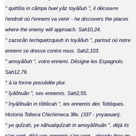
" quittilia in câmpa huel yâz toyâôuh ", il découvre
l'endroit où l'ennemi va venir - he discovers the places
where the enemy will approach. Sah10,24.
" zazocân techquetzquiuh in toyâôuh ", partout où notre
ennemi se dresse contre nous. Sah2,103.
" amoyâôuh ", votre ennemi. Désigne les Espagnols.
Sah12,79.
* à la forme possédée plur.
" îyâôhuân ", ses ennemis. Sah2,55.
" înyâôhuân in tôltêcah ", les ennemis des Toltèques.
Historia Tolteca Chichimeca 38v. (337 - ynyaouan).
" ye quîzah, ye nâhualquîzah in amoyâôhuân ", déjà ils
s'en vont, déjà vos ennemis s'en vont - already they go