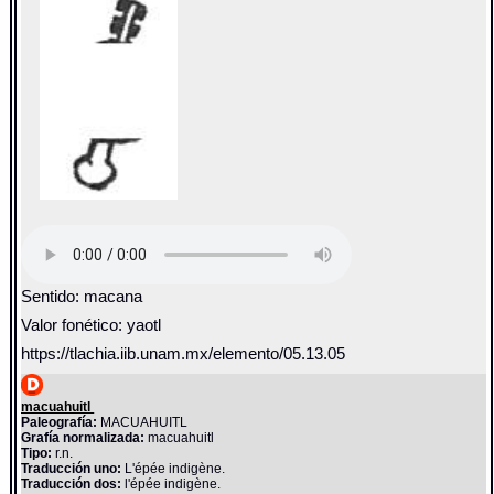
Sentido: macana
Valor fonético: yaotl
https://tlachia.iib.unam.mx/elemento/05.13.05
macuahuitl
Paleografía:
MACUAHUITL
Grafía normalizada:
macuahuitl
Tipo:
r.n.
Traducción uno:
L'épée indigène.
Traducción dos:
l'épée indigène.