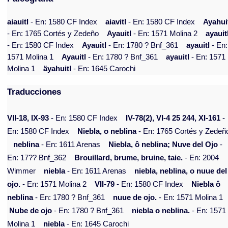
aiauitl
- En: 1580 CF Index
aiavitl
- En: 1580 CF Index
Ayahui
- En: 1765 Cortés y Zedeño
Ayauitl
- En: 1571 Molina 2
ayauit
- En: 1580 CF Index
Ayauitl
- En: 1780 ? Bnf_361
ayauitl
- En:
1571 Molina 1
Ayauitl
- En: 1780 ? Bnf_361
ayauitl
- En: 1571
Molina 1
äyahuitl
- En: 1645 Carochi
Traducciones
VII-18, IX-93
- En: 1580 CF Index
IV-78(2), VI-4 25 244, XI-161
-
En: 1580 CF Index
Niebla, o neblina
- En: 1765 Cortés y Zedeñ
neblina
- En: 1611 Arenas
Niebla, ô neblina; Nuve del Ojo
-
En: 17?? Bnf_362
Brouillard, brume, bruine, taie.
- En: 2004
Wimmer
niebla
- En: 1611 Arenas
niebla, neblina, o nuue del
ojo.
- En: 1571 Molina 2
VII-79
- En: 1580 CF Index
Niebla ô
neblina
- En: 1780 ? Bnf_361
nuue de ojo.
- En: 1571 Molina 1
Nube de ojo
- En: 1780 ? Bnf_361
niebla o neblina.
- En: 1571
Molina 1
niebla
- En: 1645 Carochi