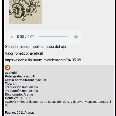
Sentido: niebla, neblina; nube del ojo
Valor fonético: ayahuitl
https://tlachia.iib.unam.mx/elemento/04.05.09
ayahuitl
Paleografía:
ayahuitl
Grafía normalizada:
ayahuitl
Tipo:
r.n.
Traducción uno:
niebla
Traducción dos:
niebla
Diccionario:
Arenas
Contexto:
NIEBLA
ayahuitl
= niebla (Nombres de cosas del cielo, y de ayre, y sus mudanças: 1,
63)
Fuente:
1611 Arenas