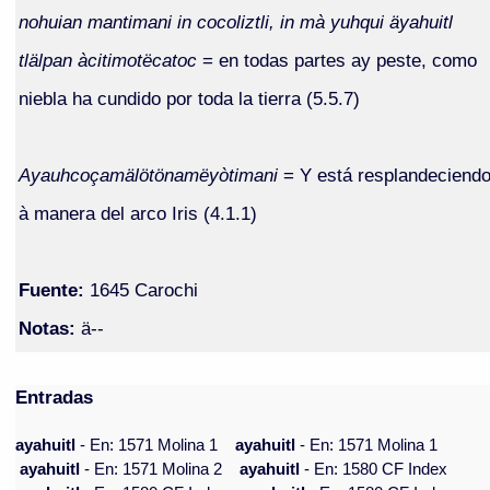
nohuian mantimani in cocoliztli, in mà yuhqui äyahuitl
tlälpan àcitimotëcatoc
= en todas partes ay peste, como
niebla ha cundido por toda la tierra (5.5.7)
Ayauhcoçamälötönamëyòtimani
= Y está resplandeciend
à manera del arco Iris (4.1.1)
Fuente:
1645 Carochi
Notas:
ä--
Entradas
ayahuitl
- En: 1571 Molina 1
ayahuitl
- En: 1571 Molina 1
ayahuitl
- En: 1571 Molina 2
ayahuitl
- En: 1580 CF Index