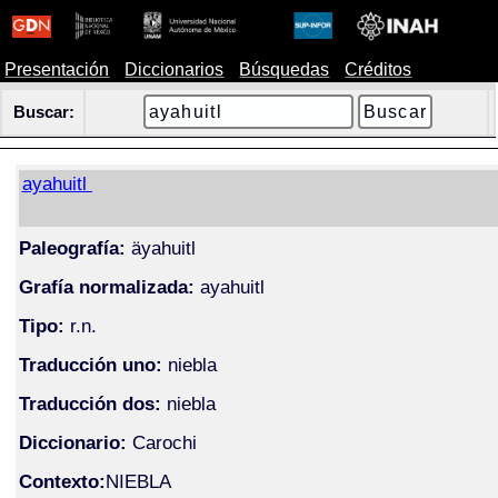
Presentación
Diccionarios
Búsquedas
Créditos
Buscar:
ayahuitl
Paleografía:
äyahuitl
Grafía normalizada:
ayahuitl
Tipo:
r.n.
Traducción uno:
niebla
Traducción dos:
niebla
Diccionario:
Carochi
Contexto:
NIEBLA