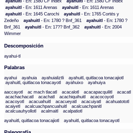
ayahuitl
- En: 1580 CF Index
ayahuitl
- En: 1580 CF Index
ayahuitl
- En: 1611 Arenas
ayahuitl
- En: 1611 Arenas
ayahuitl
- En: 1645 Carochi
ayahuitl
- En: 1765 Cortés y
Zedeño
ayahuitl
- En: 1780 ? Bnf_361
ayahuitl
- En: 1780 ?
Bnf_361
ayahuitl
- En: 17?? Bnf_362
ayahuitl
- En: 2004
Wimmer
Descomposición
ayahui-tl
Palabras
ayahui
ayahuia
ayahuializtli
ayahuitl, quitlacoa tonacajiotl
ayahuitl, quitlacoa tonacayotl
ayahuixo
ayahuiya
aaccayotl
ac mach tlacatl
acacalotl
acacapacquilitl
acacatl
acachachacatl
acachatl
acachiquihuitl
acacocoyotl
acacoyotl
acacuahuitl
acacueyatl
acacuiyatl
acahuatototl
acaiyetl
acalcuachpancuahuitl
acalcuachpanitl
acalcuauhyollotl
acalmaitl
acalpatiotl
ayahuitl, quitlacoa tonacajiotl
ayahuitl, quitlacoa tonacayotl
Paleografía