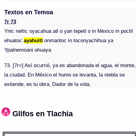
Textos en Temoa
7r 73
Ynic neltic oyacahua atl o yan tepetl o in Mexico in poctli
ehuatoc
ayahuitl
onmantoc in toconyachihua ya
Ypalnemoani ohuaya
73. [7r=] Así ocurrió, ya es abandonada el agua, el monte,
la ciudad. En México el humo se levanta, la niebla se
extiende, es tu obra, Dador de la vida.
Glifos en Tlachia