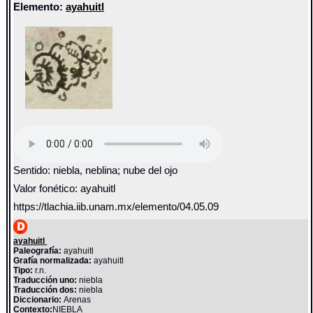
Elemento:
ayahuitl
Sentido: niebla, neblina; nube del ojo
Valor fonético: ayahuitl
https://tlachia.iib.unam.mx/elemento/04.05.09
ayahuitl
Paleografía:
ayahuitl
Grafía normalizada:
ayahuitl
Tipo:
r.n.
Traducción uno:
niebla
Traducción dos:
niebla
Diccionario:
Arenas
Contexto:
NIEBLA