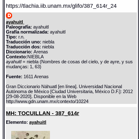
https://tlachia.iib.unam.mx/glifo/387_614r_24
ayahuitl
Paleografía:
ayahuitl
Grafía normalizada:
ayahuitl
Tipo:
r.n.
Traducción uno:
niebla
Traducción dos:
niebla
Diccionario:
Arenas
Contexto:
NIEBLA
ayahuitl
= niebla (Nombres de cosas del cielo, y de ayre, y sus
mudanças: 1, 63)
Fuente:
1611 Arenas
Gran Diccionario Náhuatl [en línea]. Universidad Nacional
Autónoma de México [Ciudad Universitaria, México D.F.]: 2012
[29-08-2020]. Disponible en la Web
http://www.gdn.unam.mx/contexto/10224
MH: TOCUILLAN - 387_614r
Elemento:
ayahuitl