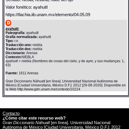
Valor fonético: ayahuitl
https://tlachia.iib.unam.mx/elemento/04.05.09
ayahuitl
Paleografía:
ayahuitl
Grafía normalizada:
ayahuitl
Tipo:
r.n.
Traducción uno:
niebla
Traducción dos:
niebla
Diccionario:
Arenas
Contexto:
NIEBLA
ayahuitl
= niebla (Nombres de cosas del cielo, y de ayre, y sus mudanças: 1,
63)
Fuente:
1611 Arenas
Gran Diccionario Náhuatl [en línea]. Universidad Nacional Autónoma de
México [Ciudad Universitaria, México D.F.]: 2012 [29-08-2020]. Disponible en
la Web http://www.gdn.unam.mx/contexto/10224
Contacto
¿Cómo citar este recurso web?
Gran Diccionario Náhuatl
[en línea]. Universidad Nacional
Autónoma de México [Ciudad Universitaria, México D.F.]: 2012