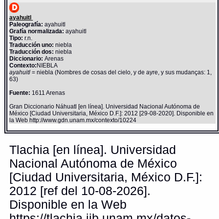
ayahuitl
Paleografía:
ayahuitl
Grafía normalizada:
ayahuitl
Tipo:
r.n.
Traducción uno:
niebla
Traducción dos:
niebla
Diccionario:
Arenas
Contexto:
NIEBLA
ayahuitl
= niebla (Nombres de cosas del cielo, y de ayre, y sus mudanças: 1,
63)
Fuente:
1611 Arenas
Gran Diccionario Náhuatl [en línea]. Universidad Nacional Autónoma de
México [Ciudad Universitaria, México D.F.]: 2012 [29-08-2020]. Disponible en
la Web http://www.gdn.unam.mx/contexto/10224
Tlachia [en línea]. Universidad
Nacional Autónoma de México
[Ciudad Universitaria, México D.F.]:
2012 [ref del 10-08-2026].
Disponible en la Web
https://tlachia.iib.unam.mx/datos-