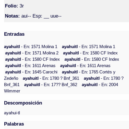
Folio:
3r
Notas:
aui-- Esp: __ uue--
Entradas
ayahuitl
- En: 1571 Molina 1
ayahuitl
- En: 1571 Molina 1
ayahuitl
- En: 1571 Molina 2
ayahuitl
- En: 1580 CF Index
ayahuitl
- En: 1580 CF Index
ayahuitl
- En: 1580 CF Index
ayahuitl
- En: 1611 Arenas
ayahuitl
- En: 1611 Arenas
ayahuitl
- En: 1645 Carochi
ayahuitl
- En: 1765 Cortés y
Zedeño
ayahuitl
- En: 1780 ? Bnf_361
ayahuitl
- En: 1780 ?
Bnf_361
ayahuitl
- En: 17?? Bnf_362
ayahuitl
- En: 2004
Wimmer
Descomposición
ayahui-tl
Palabras