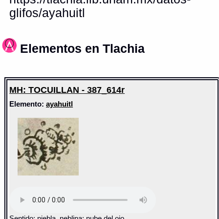
glifos/ayahuitl
Elementos en Tlachia
MH: TOCUILLAN - 387_614r
Elemento:
ayahuitl
Sentido: niebla, neblina; nube del ojo