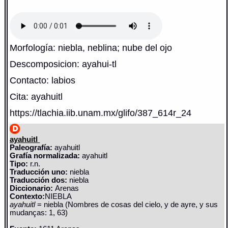
Morfología: niebla, neblina; nube del ojo
Descomposicion: ayahui-tl
Contacto: labios
Cita: ayahuitl
https://tlachia.iib.unam.mx/glifo/387_614r_24
ayahuitl
Paleografía:
ayahuitl
Grafía normalizada:
ayahuitl
Tipo:
r.n.
Traducción uno:
niebla
Traducción dos:
niebla
Diccionario:
Arenas
Contexto:
NIEBLA
ayahuitl
= niebla (Nombres de cosas del cielo, y de ayre, y sus
mudanças: 1, 63)