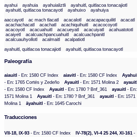
ayahui
ayahuia
ayahuializtli
ayahuitl, quitlacoa tonacajiotl
ayahuitl, quitlacoa tonacayotl
ayahuixo
ayahuiya
aaccayotl
ac mach tlacatl
acacalotl
acacapacquilitl
acacatl
acachachacatl
acachatl
acachiquihuitl
acacocoyotl
acacoyotl
acacuahuitl
acacueyatl
acacuiyatl
acahuatototl
acaiyetl
acalcuachpancuahuitl
acalcuachpanitl
acalcuauhyollotl
acalmaitl
acalpatiotl
ayahuitl, quitlacoa tonacajiotl
ayahuitl, quitlacoa tonacayotl
Paleografía
aiauitl
- En: 1580 CF Index
aiavitl
- En: 1580 CF Index
Ayahui
- En: 1765 Cortés y Zedeño
Ayauitl
- En: 1571 Molina 2
ayauit
- En: 1580 CF Index
Ayauitl
- En: 1780 ? Bnf_361
ayauitl
- En:
1571 Molina 1
Ayauitl
- En: 1780 ? Bnf_361
ayauitl
- En: 1571
Molina 1
äyahuitl
- En: 1645 Carochi
Traducciones
VII-18, IX-93
- En: 1580 CF Index
IV-78(2), VI-4 25 244, XI-161
-