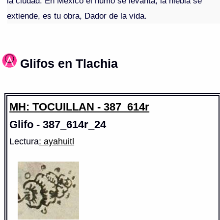
la ciudad. En México el humo se levanta, la niebla se
extiende, es tu obra, Dador de la vida.
Glifos en Tlachia
MH: TOCUILLAN - 387_614r
Glifo - 387_614r_24
Lectura
: ayahuitl