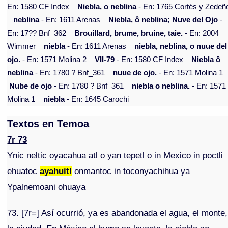
En: 1580 CF Index
Niebla, o neblina
- En: 1765 Cortés y Zedeñ
neblina
- En: 1611 Arenas
Niebla, ô neblina; Nuve del Ojo
-
En: 17?? Bnf_362
Brouillard, brume, bruine, taie.
- En: 2004
Wimmer
niebla
- En: 1611 Arenas
niebla, neblina, o nuue del
ojo.
- En: 1571 Molina 2
VII-79
- En: 1580 CF Index
Niebla ô
neblina
- En: 1780 ? Bnf_361
nuue de ojo.
- En: 1571 Molina 1
Nube de ojo
- En: 1780 ? Bnf_361
niebla o neblina.
- En: 1571
Molina 1
niebla
- En: 1645 Carochi
Textos en Temoa
7r 73
Ynic neltic oyacahua atl o yan tepetl o in Mexico in poctli
ehuatoc
ayahuitl
onmantoc in toconyachihua ya
Ypalnemoani ohuaya
73. [7r=] Así ocurrió, ya es abandonada el agua, el monte,