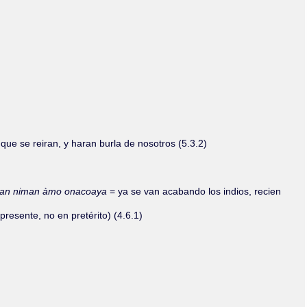
Olmos_V
Paredes
Rincón
Sahagún Escolio
Tezozomoc
Tzinacapan
Wimmer
 que se reiran, y haran burla de nosotros (5.3.2)
quenman niman àmo onacoaya
= ya se van acabando los indios, recien
presente, no en pretérito) (4.6.1)