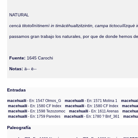
NATURAL
cencà titotolïnìtinemì in timäcëhualtzitzintin, campa tictocuïlïzquè in
passamos gran trabajo los naturales, por que de donde hemos de
Fuente:
1645 Carochi
Notas:
ä-- ë--
Entradas
macehualli
- En: 1547 Olmos_G
macehualli
- En: 1571 Molina 1
macehual
macehualli
- En: 1580 CF Index
macehualli
- En: 1580 CF Index
macehua
macehualli
- En: 1598 Tezozomoc
macehualli
- En: 1611 Arenas
macehua
macehualli
- En: 1759 Paredes
macehualli
- En: 1780 ? Bnf_361
macehua
Paleografía