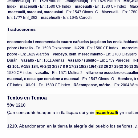
-macehual[li]
- En: 1629 Alarcón
-maçehual[li]
- En: 1629 Alarcón
MAÇEG
Index
maceoalli
- En: 1580 CF Index
maceualli
- En: 1580 CF Index
Mace
maceualli, maceual, maceualutl
- En: 1547 Olmos_G
Maceualli.
- En: 1780
En: 17?? Bnf_362
mäcëhualli
- En: 1645 Carochi
Traducciones
encomendado / encomendado cuatro cañuelas (aqui con las encía hablando),
pobre / basallo
- En: 1598 Tezozomoc
II-228
- En: 1580 CF Index
merecim
pobre
- En: 1629 Alarcón
Plebeyo. Item, merecimiento
- En: 1780 Clavijero
Durán
vasallo
- En: 1611 Arenas
vasallo / subdito
- En: 1759 Paredes
II
42 101, V-158 184, VI-2(2) 3(3) 7 8 9 17(2) 18(2) 19(4) 23 26 27 29(2) 30(2)
1580 CF Index
vasallo.
- En: 1571 Molina 2
villano no escudero o caualle
maceual, o cosa que conuiene a maceual
- En: 1547 Olmos_G
Hombre, ó 
CF Index
XII-91
- En: 1580 CF Index
Récompense, mérite.
- En: 2004 Wi
Textos en Temoa
59v 1210
Çan concauhtehuaque a in tlalticpac qui ynin
macehualli
yn inetla
1210. Abandonaron en la tierra la alegría del pueblo los señores.