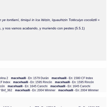
n ye tontlamì, timiquì in ïca ïtétzin, ïquauhtzin Totëcuiyo cocoliztli
=
, y nos vamos acabando, y muriendo con pestes (5.5.1)
olina 2
macehualli
- En: 1579 Durán
macehualli
- En: 1580 CF Index
CF Index
macehualli
- En: 1595 Rincón
macehualli
- En: 1595 Rincón
rcón
macehualli
- En: 1645 Carochi
macehualli
- En: 1645 Carochi
? Bnf_362
macehualli
- En: 2004 Wimmer
macehualli
- En: 2004 Wimmer