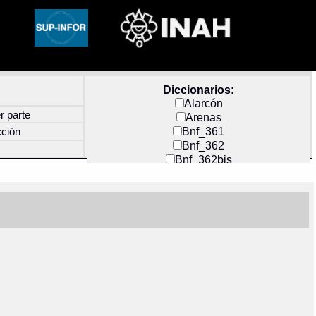
Diccionarios:
Alarcón
r parte
Arenas
Bnf_361
cción
Bnf_362
Bnf_362bis
Carochi
CF_INDEX
Clavijero
Cortés y Zedeño
Docs_México
Durán
Guerra
Mecayapan
Molina_1
Molina_2
Olmos_G