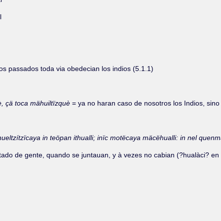
l
os passados toda via obedecian los indios (5.1.1)
è, çä toca mähuiltïzquè
= ya no haran caso de nosotros los Indios, sino
 ca hueltzítzïcaya in teöpan ithualli; inïc motëcaya mäcëhualli: in nel 
pretado de gente, quando se juntauan, y à vezes no cabian (?hualàci? en 