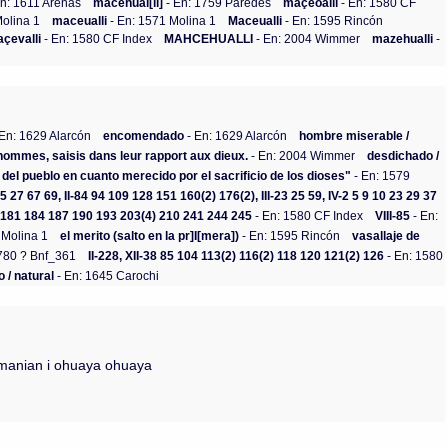
n: 1611 Arenas
macehual[li]
- En: 1759 Paredes
maçeoalli
- En: 1580 CF
Molina 1
maceualli
- En: 1571 Molina 1
Maceualli
- En: 1595 Rincón
çevalli
- En: 1580 CF Index
MAHCEHUALLI
- En: 2004 Wimmer
mazehualli
-
En: 1629 Alarcón
encomendado
- En: 1629 Alarcón
hombre miserable /
 hommes, saisis dans leur rapport aux dieux.
- En: 2004 Wimmer
desdichado /
el pueblo en cuanto merecido por el sacrificio de los dioses"
- En: 1579
25 27 67 69, II-84 94 109 128 151 160(2) 176(2), III-23 25 59, IV-2 5 9 10 23 29 37
(3) 181 184 187 190 193 203(4) 210 241 244 245
- En: 1580 CF Index
VIII-85
- En:
 Molina 1
el merito (salto en la pr]I[mera])
- En: 1595 Rincón
vasallaje de
780 ? Bnf_361
II-228, XII-38 85 104 113(2) 116(2) 118 120 121(2) 126
- En: 1580
o / natural
- En: 1645 Carochi
enmanian i ohuaya ohuaya