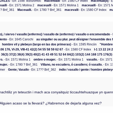
UALES
- En: 1598 Tezozomoc
macehoalli
- En: 1580 CF Index
macehual[li]
- E
ualli
- En: 1571 Molina 2
maceualli
- En: 1571 Molina 1
maceualli
- En: 1571 
 ? Bnf_361
Maceualli.
- En: 1780 ? Bnf_361
macevalli
- En: 1580 CF Index
ma
 / siervo / vasallo [enfermo] / vasallo de (enfermo) / vasallo o encomendado
- 
iento
- En: 1645 Carochi
au singulier ou au plur. peut désigner l'ensemble des
hombre vil y plebeyo (largo en las dos primeras)
- En: 1595 Rincón
"Hombre d
-106 176, VI-29, VIII-41 42(2) 54 55 58 59 62 67
- En: 1580 CF Index
I-1 13 22 24 
 35 36(3) 37(2) 38(4) 39(3) 40(2) 41 43 49 51 52 64 84(2) 103(2) 144 168 175 176
ro.
- En: 1571 Molina 1
ombre o muger.
- En: 1571 Molina 1
vasallo.
- En: 1571
mujer.
- En: 1780 ? Bnf_361
Villano, no escudero, ó cavallero; ó vasallo.
- En: 1
mmer
Gente; Vasallo
- En: 17?? Bnf_362
indio / vasallo / gente / hombre plebey
machtiliz yn teteuctin i mach aca conyaitquiz ticcauhtehuazque yn qu
 ¿Alguien acaso se la llevará? ¿Habremos de dejarla alguna vez?