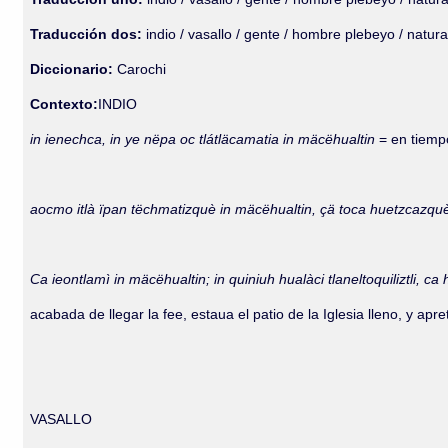
Traducción dos:
indio / vasallo / gente / hombre plebeyo / natura
Diccionario:
Carochi
Contexto:
INDIO
in ienechca, in ye nëpa oc tlátläcamatia in mäcëhualtin
= en tiemp
aocmo itlà ïpan tëchmatizquè in mäcëhualtin, çä toca huetzcazqu
Ca ieontlamì in mäcëhualtin; in quiniuh hualàci tlaneltoquiliztli,
acabada de llegar la fee, estaua el patio de la Iglesia lleno, y a
VASALLO