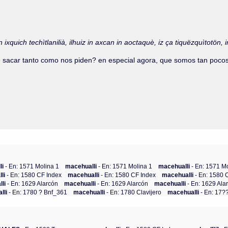
 ixquich techìtlanilià, ilhuiz in axcan in aoctaquè, iz ça tiquëzquìtotön, i
 sacar tanto como nos piden? en especial agora, que somos tan pocos
li
- En: 1571 Molina 1
macehualli
- En: 1571 Molina 1
macehualli
- En: 1571 M
lli
- En: 1580 CF Index
macehualli
- En: 1580 CF Index
macehualli
- En: 1580 
lli
- En: 1629 Alarcón
macehualli
- En: 1629 Alarcón
macehualli
- En: 1629 Ala
lli
- En: 1780 ? Bnf_361
macehualli
- En: 1780 Clavijero
macehualli
- En: 17?