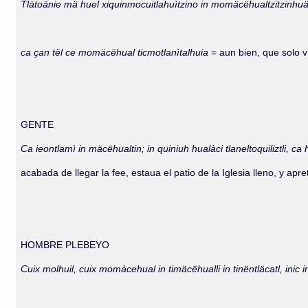
Tlàtoänie mä huel xiquinmocuitlahuìtzino in momäcëhualtzitzinhu
ca çan tël ce momäcëhual ticmotlanìtalhuia
= aun bien, que solo v
GENTE
Ca ieontlamì in mäcëhualtin; in quiniuh hualàci tlaneltoquiliztli,
acabada de llegar la fee, estaua el patio de la Iglesia lleno, y a
HOMBRE PLEBEYO
Cuix molhuil, cuix momàcehual in timäcëhualli in tinëntläcatl, inic