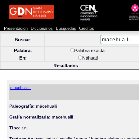
Presentación
Diccionarios
Búsquedas
Créditos
Buscar:
Palabra:
Palabra exacta
En:
Náhuatl
Resultados
macehualli
Paleografía:
mäcëhualli
Grafía normalizada:
macehualli
Tipo:
r.n.
Traducción uno:
indio / vasallo / gente / hombre plebeyo / natura