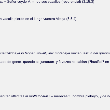
än.
= Señor cuyde V. m. de sus vasallos (reverencial) (3.15.3)
n vasallo pierde en el juego vuestra Alteça (5.5.4)
 ca hueltzítzïcaya in teöpan ithualli; inïc motëcaya mäcëhualli: in nel 
pretado de gente, quando se juntauan, y à vezes no cabian (?hualàci? en 
 inähuac titlaquäz in motlàtòcäuh?
= mereces tu hombre plebeyo, y de n