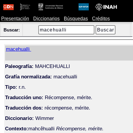
Presentación
Diccionarios
Búsquedas
Créditos
Buscar:
macehualli
Paleografía:
MAHCEHUALLI
Grafía normalizada:
macehualli
Tipo:
r.n.
Traducción uno:
Récompense, mérite.
Traducción dos:
récompense, mérite.
Diccionario:
Wimmer
Contexto:
mahcêhualli
Récompense, mérite.