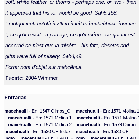
soft, white feather, or thorns - perhaps one, or two - then
it appeared that his lot would be good. Sah5,158.
" motquiticah netolînîliztli in îlhuîl in îmahcêhual, înemac
", ce qu'il recoit en partage, ce qu'il mérite, ce qui lui est
accordé ce n'est que la misère - his fate, deserts and
gifts were full of misery. Sah4,49.
Form: nom d'objet sur mahcêhua.
Fuente:
2004 Wimmer
Entradas
macehualli
- En: 1547 Olmos_G
macehualli
- En: 1571 Molina 
macehualli
- En: 1571 Molina 1
macehualli
- En: 1571 Molina 
macehualli
- En: 1571 Molina 2
macehualli
- En: 1579 Durán
macehualli
- En: 1580 CF Index
macehualli
- En: 1580 CF
Index
macehualli
- En: 1580 CF Index
macehualli
- En: 1580