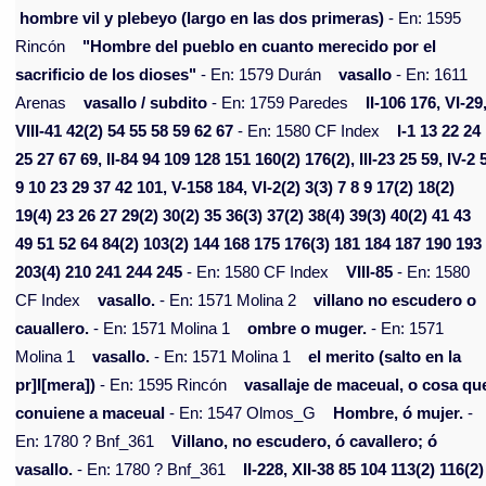
hombre vil y plebeyo (largo en las dos primeras)
- En: 1595
Rincón
"Hombre del pueblo en cuanto merecido por el
sacrificio de los dioses"
- En: 1579 Durán
vasallo
- En: 1611
Arenas
vasallo / subdito
- En: 1759 Paredes
II-106 176, VI-29
VIII-41 42(2) 54 55 58 59 62 67
- En: 1580 CF Index
I-1 13 22 24
25 27 67 69, II-84 94 109 128 151 160(2) 176(2), III-23 25 59, IV-2 
9 10 23 29 37 42 101, V-158 184, VI-2(2) 3(3) 7 8 9 17(2) 18(2)
19(4) 23 26 27 29(2) 30(2) 35 36(3) 37(2) 38(4) 39(3) 40(2) 41 43
49 51 52 64 84(2) 103(2) 144 168 175 176(3) 181 184 187 190 193
203(4) 210 241 244 245
- En: 1580 CF Index
VIII-85
- En: 1580
CF Index
vasallo.
- En: 1571 Molina 2
villano no escudero o
cauallero.
- En: 1571 Molina 1
ombre o muger.
- En: 1571
Molina 1
vasallo.
- En: 1571 Molina 1
el merito (salto en la
pr]I[mera])
- En: 1595 Rincón
vasallaje de maceual, o cosa qu
conuiene a maceual
- En: 1547 Olmos_G
Hombre, ó mujer.
-
En: 1780 ? Bnf_361
Villano, no escudero, ó cavallero; ó
vasallo.
- En: 1780 ? Bnf_361
II-228, XII-38 85 104 113(2) 116(2)