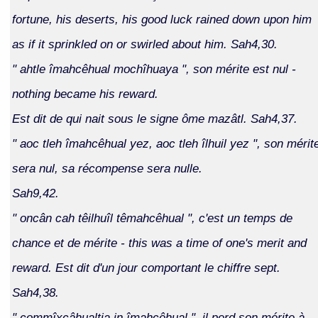
fortune, his deserts, his good luck rained down upon him
as if it sprinkled on or swirled about him. Sah4,30.
" ahtle îmahcêhual mochîhuaya ", son mérite est nul -
nothing became his reward.
Est dit de qui nait sous le signe ôme mazâtl. Sah4,37.
" aoc tleh îmahcêhual yez, aoc tleh îlhuil yez ", son mérit
sera nul, sa récompense sera nulle.
Sah9,42.
" oncân cah têilhuîl têmahcêhual ", c'est un temps de
chance et de mérite - this was a time of one's merit and
reward. Est dit d'un jour comportant le chiffre sept.
Sah4,38.
" commîxcâhualtia in îmahcêhual ", il perd son mérite à