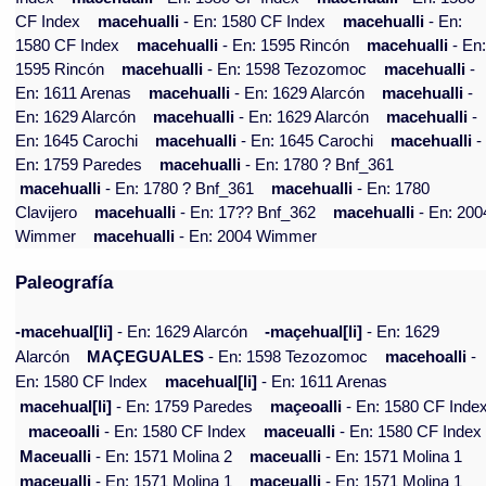
CF Index
macehualli
- En: 1580 CF Index
macehualli
- En:
1580 CF Index
macehualli
- En: 1595 Rincón
macehualli
- En
1595 Rincón
macehualli
- En: 1598 Tezozomoc
macehualli
-
En: 1611 Arenas
macehualli
- En: 1629 Alarcón
macehualli
-
En: 1629 Alarcón
macehualli
- En: 1629 Alarcón
macehualli
-
En: 1645 Carochi
macehualli
- En: 1645 Carochi
macehualli
-
En: 1759 Paredes
macehualli
- En: 1780 ? Bnf_361
macehualli
- En: 1780 ? Bnf_361
macehualli
- En: 1780
Clavijero
macehualli
- En: 17?? Bnf_362
macehualli
- En: 200
Wimmer
macehualli
- En: 2004 Wimmer
Paleografía
-macehual[li]
- En: 1629 Alarcón
-maçehual[li]
- En: 1629
Alarcón
MAÇEGUALES
- En: 1598 Tezozomoc
macehoalli
-
En: 1580 CF Index
macehual[li]
- En: 1611 Arenas
macehual[li]
- En: 1759 Paredes
maçeoalli
- En: 1580 CF Inde
maceoalli
- En: 1580 CF Index
maceualli
- En: 1580 CF Index
Maceualli
- En: 1571 Molina 2
maceualli
- En: 1571 Molina 1
maceualli
- En: 1571 Molina 1
maceualli
- En: 1571 Molina 1