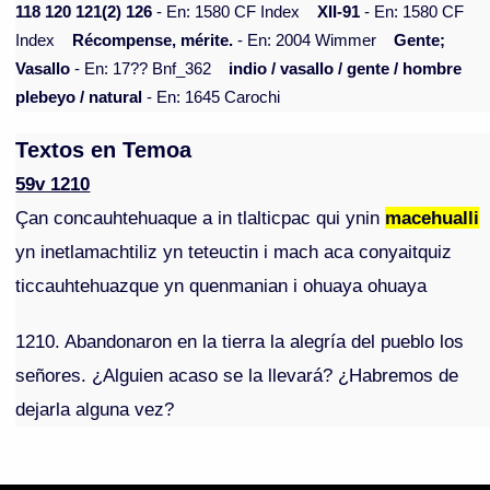
118 120 121(2) 126
- En: 1580 CF Index
XII-91
- En: 1580 CF
Index
Récompense, mérite.
- En: 2004 Wimmer
Gente;
Vasallo
- En: 17?? Bnf_362
indio / vasallo / gente / hombre
plebeyo / natural
- En: 1645 Carochi
Textos en Temoa
59v 1210
Çan concauhtehuaque a in tlalticpac qui ynin
macehualli
yn inetlamachtiliz yn teteuctin i mach aca conyaitquiz
ticcauhtehuazque yn quenmanian i ohuaya ohuaya
1210. Abandonaron en la tierra la alegría del pueblo los
señores. ¿Alguien acaso se la llevará? ¿Habremos de
dejarla alguna vez?