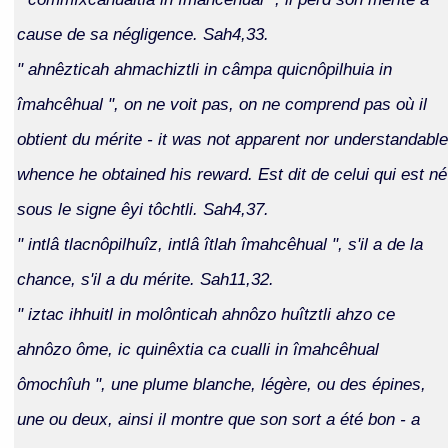
cause de sa négligence. Sah4,33.
" ahnêzticah ahmachiztli in câmpa quicnôpilhuia in
îmahcêhual ", on ne voit pas, on ne comprend pas où il
obtient du mérite - it was not apparent nor understandable
whence he obtained his reward. Est dit de celui qui est né
sous le signe êyi tôchtli. Sah4,37.
" intlâ tlacnôpilhuîz, intlâ îtlah îmahcêhual ", s'il a de la
chance, s'il a du mérite. Sah11,32.
" iztac ihhuitl in molônticah ahnôzo huîtztli ahzo ce
ahnôzo ôme, ic quinêxtia ca cualli in îmahcêhual
ômochîuh ", une plume blanche, légère, ou des épines,
une ou deux, ainsi il montre que son sort a été bon - a