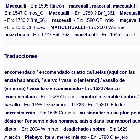
Maceualli
- En: 1595 Rincón
maceualli, maceual, maceualutl
-
En: 1547 Olmos_G
Maceualli.
- En: 1780 ? Bnf_361
Maceualli
- En: 1780 ? Bnf_361
macevalli
- En: 1580 CF Index
maçevall
- En: 1580 CF Index
MAHCEHUALLI
- En: 2004 Wimmer
mazehualli
- En: 17?? Bnf_362
mäcëhualli
- En: 1645 Carochi
Traducciones
encomendado / encomendado cuatro cañuelas (aqui con las
encía hablando), / siervo / vasallo [enfermo] / vasallo de
(enfermo) / vasallo o encomendado
- En: 1629 Alarcón
encomendado
- En: 1629 Alarcón
hombre miserable / pobre /
basallo
- En: 1598 Tezozomoc
II-228
- En: 1580 CF Index
merecimiento
- En: 1645 Carochi
au singulier ou au plur. peu
désigner l'ensemble des hommes, saisis dans leur rapport au
dieux.
- En: 2004 Wimmer
desdichado / pobre
- En: 1629
Alarcón
Plebeyo. Item, merecimiento
- En: 1780 Clavijero