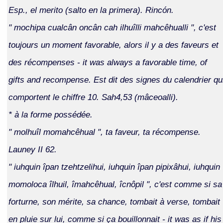
Esp., el merito (salto en la primera). Rincón.
" mochipa cualcân oncân cah ilhuîlli mahcêhualli ", c'est
toujours un moment favorable, alors il y a des faveurs et
des récompenses - it was always a favorable time, of
gifts and recompense. Est dit des signes du calendrier qu
comportent le chiffre 10. Sah4,53 (mâceoalli).
* à la forme possédée.
" molhuîl momahcêhual ", ta faveur, ta récompense.
Launey II 62.
" iuhquin îpan tzehtzelihui, iuhquin îpan pipixâhui, iuhquin
momoloca îlhuil, îmahcêhual, îcnôpil ", c'est comme si sa
forturne, son mérite, sa chance, tombait à verse, tombait
en pluie sur lui, comme si ça bouillonnait - it was as if his