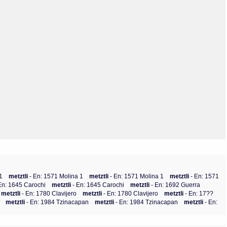
Olmos_V
Paredes
Rincón
Sahagún Escolio
Tezozomoc
Tzinacapan
Wimmer
1
metztli
- En: 1571 Molina 1
metztli
- En: 1571 Molina 1
metztli
- En: 1571
En: 1645 Carochi
metztli
- En: 1645 Carochi
metztli
- En: 1692 Guerra
metztli
- En: 1780 Clavijero
metztli
- En: 1780 Clavijero
metztli
- En: 17??
metztli
- En: 1984 Tzinacapan
metztli
- En: 1984 Tzinacapan
metztli
- En: