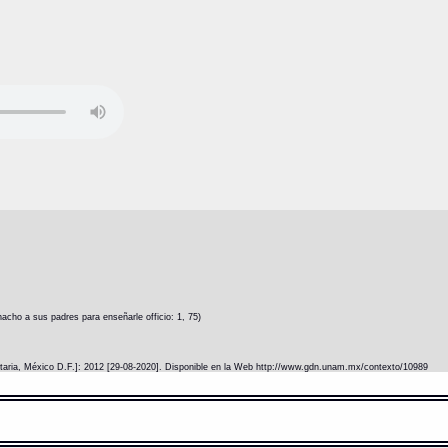
cho a sus padres para enseñarle officio: 1, 75)
itaria, México D.F.]: 2012 [29-08-2020]. Disponible en la Web http://www.gdn.unam.mx/contexto/10989