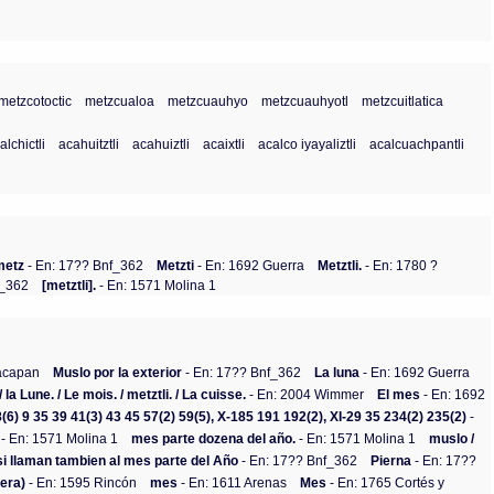
metzcotoctic
metzcualoa
metzcuauhyo
metzcuauhyotl
metzcuitlatica
lchictli
acahuitztli
acahuiztli
acaixtli
acalco iyayaliztli
acalcuachpantli
metz
- En: 17?? Bnf_362
Metzti
- En: 1692 Guerra
Metztli.
- En: 1780 ?
f_362
[metztli].
- En: 1571 Molina 1
nacapan
Muslo por la exterior
- En: 17?? Bnf_362
La luna
- En: 1692 Guerra
 / la Lune. / Le mois. / metztli. / La cuisse.
- En: 2004 Wimmer
El mes
- En: 1692
(6) 9 35 39 41(3) 43 45 57(2) 59(5), X-185 191 192(2), XI-29 35 234(2) 235(2)
-
- En: 1571 Molina 1
mes parte dozena del año.
- En: 1571 Molina 1
muslo /
si llaman tambien al mes parte del Año
- En: 17?? Bnf_362
Pierna
- En: 17??
mera)
- En: 1595 Rincón
mes
- En: 1611 Arenas
Mes
- En: 1765 Cortés y