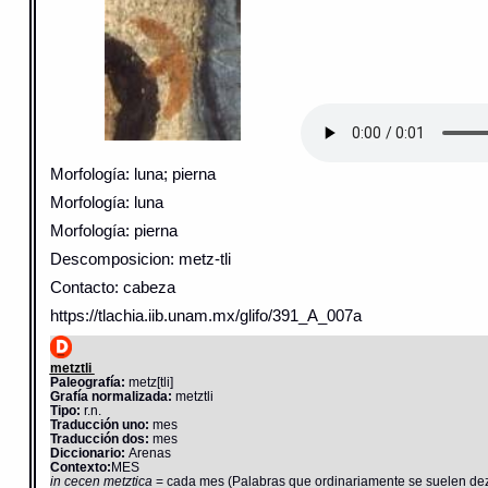
Morfología: luna; pierna
Morfología: luna
Morfología: pierna
Descomposicion: metz-tli
Contacto: cabeza
https://tlachia.iib.unam.mx/glifo/391_A_007a
metztli
Paleografía:
metz[tli]
Grafía normalizada:
metztli
Tipo:
r.n.
Traducción uno:
mes
Traducción dos:
mes
Diccionario:
Arenas
Contexto:
MES
in cecen metztica
= cada mes (Palabras que ordinariamente se suelen dezi