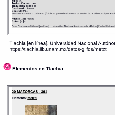
Tipo:
r.n.
Traducción uno:
mes
Traducción dos:
mes
Diccionario:
Arenas
Contexto:
MES
in cecen metztica
= cada mes (Palabras que ordinariamente se suelen dezir pidiendo algun mucha
Fuente:
1611 Arenas
Notas:
[-- ]--
Gran Diccionario Náhuatl [en línea]. Universidad Nacional Autónoma de México [Ciudad Univers
Tlachia [en línea]. Universidad Nacional Autóno
https://tlachia.iib.unam.mx/datos-glifos/metztli
Elementos en Tlachia
20 MAZORCAS - 391
Elemento:
metztli