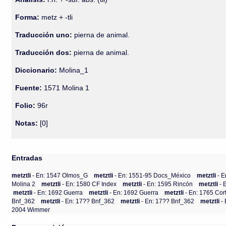
Forma:
metz + -tli
Traducción uno:
pierna de animal.
Traducción dos:
pierna de animal.
Diccionario:
Molina_1
Fuente:
1571 Molina 1
Folio:
96r
Notas:
[0]
Entradas
metztli
- En: 1547 Olmos_G
metztli
- En: 1551-95 Docs_México
metztli
- 
Molina 2
metztli
- En: 1580 CF Index
metztli
- En: 1595 Rincón
metztli
- 
metztli
- En: 1692 Guerra
metztli
- En: 1692 Guerra
metztli
- En: 1765 Cor
Bnf_362
metztli
- En: 17?? Bnf_362
metztli
- En: 17?? Bnf_362
metztli
-
2004 Wimmer