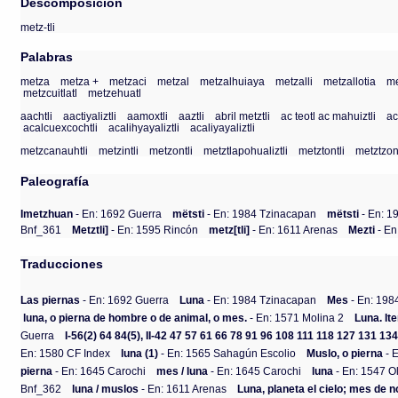
Descomposición
metz-tli
Palabras
metza
metza +
metzaci
metzal
metzalhuiaya
metzalli
metzallotia
me
metzcuitlatl
metzehuatl
aachtli
aactiyaliztli
aamoxtli
aaztli
abril metztli
ac teotl ac mahuiztli
ac
acalcuexcochtli
acalihyayaliztli
acaliyayaliztli
metzcanauhtli
metzintli
metzontli
metztlapohualiztli
metztontli
metztzont
Paleografía
Imetzhuan
- En: 1692 Guerra
mëtsti
- En: 1984 Tzinacapan
mëtsti
- En: 1
Bnf_361
Metztli]
- En: 1595 Rincón
metz[tli]
- En: 1611 Arenas
Mezti
- En
Traducciones
Las piernas
- En: 1692 Guerra
Luna
- En: 1984 Tzinacapan
Mes
- En: 198
luna, o pierna de hombre o de animal, o mes.
- En: 1571 Molina 2
Luna. It
Guerra
I-56(2) 64 84(5), II-42 47 57 61 66 78 91 96 108 111 118 127 131 13
En: 1580 CF Index
luna (1)
- En: 1565 Sahagún Escolio
Muslo, o pierna
- 
pierna
- En: 1645 Carochi
mes / luna
- En: 1645 Carochi
luna
- En: 1547 
Bnf_362
luna / muslos
- En: 1611 Arenas
Luna, planeta el cielo; mes de 