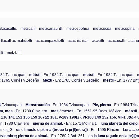
tzcacaltic
metzcalli
metzcanauhtli
metzcepohua
metzcocoa
metzcopina
 tlacatl ac mahuiztli
acacampaxoliztli
acachichictli
acacitli
acacuextli
acahua
li
metztztli
984 Tzinacapan
mëtsti
- En: 1984 Tzinacapan
metsti
- En: 1984 Tzinacapan
: 1765 Cortés y Zedeño
Mezti
- En: 1765 Cortés y Zedeño
meztli
- En: 17?? Bn
4 Tzinacapan
Menstruación
- En: 1984 Tzinacapan
Pie, pierna
- En: 1984 Tzi
em, mes
- En: 1780 Clavijero
mes / meses
- En: 1551-95 Docs_México
mêtztli.
4 136 141 151 155 159 167(2) 181, V-189 190(2), VI-100 149 152 156, VII-1 3(6) 4 8
En: 1780 Clavijero
pierna de animal.
- En: 1571 Molina 1
luna planeta del cielo.
Olmos_G
es el muslo o pierna (breue la pr]I[mera])
- En: 1595 Rincón
Luna, as
noviembre; pierna de animal.
- En: 1780 ? Bnf_361
es la luna (agudo en la pr]I[