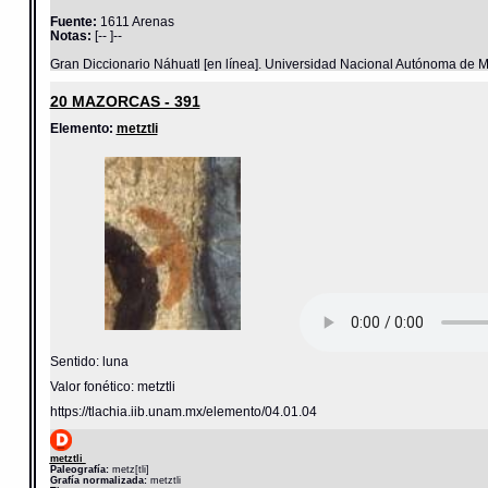
Fuente:
1611 Arenas
Notas:
[-- ]--
Gran Diccionario Náhuatl [en línea]. Universidad Nacional Autónoma de M
20 MAZORCAS - 391
Elemento:
metztli
Sentido: luna
Valor fonético: metztli
https://tlachia.iib.unam.mx/elemento/04.01.04
metztli
Paleografía:
metz[tli]
Grafía normalizada:
metztli