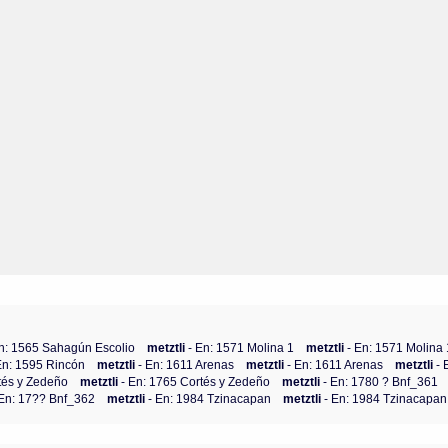
En: 1565 Sahagún Escolio
metztli
- En: 1571 Molina 1
metztli
- En: 1571 Molina 
En: 1595 Rincón
metztli
- En: 1611 Arenas
metztli
- En: 1611 Arenas
metztli
- 
tés y Zedeño
metztli
- En: 1765 Cortés y Zedeño
metztli
- En: 1780 ? Bnf_361
 En: 17?? Bnf_362
metztli
- En: 1984 Tzinacapan
metztli
- En: 1984 Tzinacapan