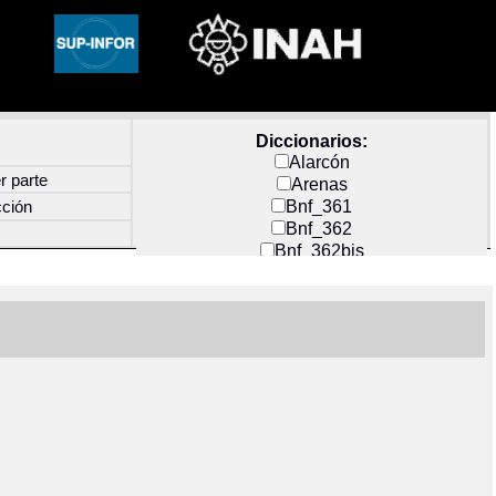
Diccionarios:
Alarcón
r parte
Arenas
Bnf_361
cción
Bnf_362
Bnf_362bis
Carochi
CF_INDEX
Clavijero
Cortés y Zedeño
Docs_México
Durán
Guerra
Mecayapan
Molina_1
Molina_2
Olmos_G