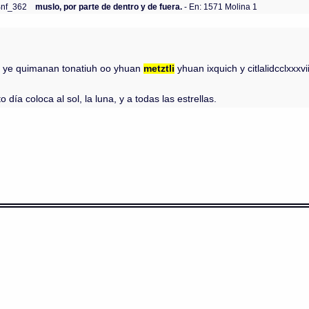
Bnf_362
muslo, por parte de dentro y de fuera.
- En: 1571 Molina 1
uitl ye quimanan tonatiuh oo yhuan
metztli
yhuan ixquich y citlalidcclxxxv
 día coloca al sol, la luna, y a todas las estrellas.