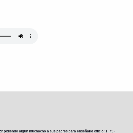
r pidiendo algun muchacho a sus padres para enseñarle officio: 1, 75)