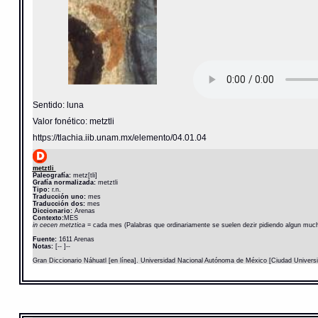
Sentido: luna
Valor fonético: metztli
https://tlachia.iib.unam.mx/elemento/04.01.04
metztli
Paleografía:
metz[tli]
Grafía normalizada:
metztli
Tipo:
r.n.
Traducción uno:
mes
Traducción dos:
mes
Diccionario:
Arenas
Contexto:
MES
in cecen metztica
= cada mes (Palabras que ordinariamente se suelen dezir pidiendo algun mucha
Fuente:
1611 Arenas
Notas:
[-- ]--
Gran Diccionario Náhuatl [en línea]. Universidad Nacional Autónoma de México [Ciudad Univers