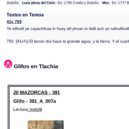
Zedeño
Luna plena del Cielo
- En: 1765 Cortés y Zedeño
Mes
- En: 17?? 
Textos en Temoa
41v 793
Ye eilhuitl ye cayachihua in huey atl yhuan in tlalli auh ye nahuilh
793. [41v¾] El tercer día hace la grande agua, y la tierra. Y el cuarto
Glifos en Tlachia
20 MAZORCAS - 391
Glifo - 391_A_007a
Lectura
: metztli