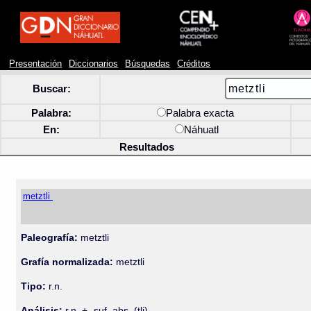
Presentación
Diccionarios
Búsquedas
Créditos
Buscar:
Palabra:
Palabra exacta
En:
Náhuatl
Resultados
metztli
Paleografía:
metztli
Grafía normalizada:
metztli
Tipo:
r.n.
Análisis:
r.n. + -suf. abs. (tli)