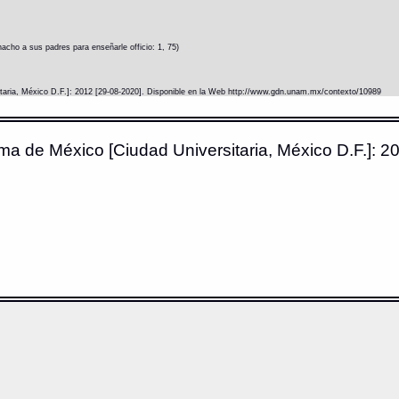
cho a sus padres para enseñarle officio: 1, 75)
itaria, México D.F.]: 2012 [29-08-2020]. Disponible en la Web http://www.gdn.unam.mx/contexto/10989
ma de México [Ciudad Universitaria, México D.F.]: 20