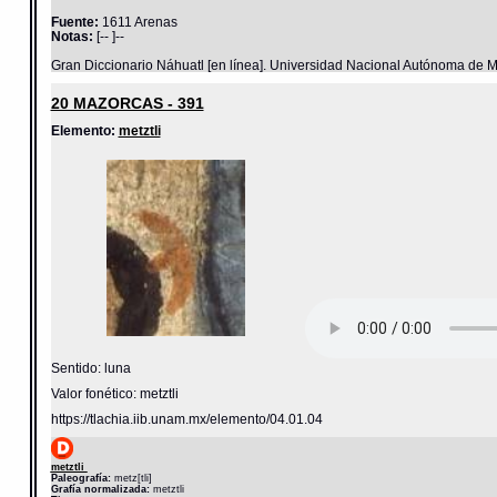
Fuente:
1611 Arenas
Notas:
[-- ]--
Gran Diccionario Náhuatl [en línea]. Universidad Nacional Autónoma de M
20 MAZORCAS - 391
Elemento:
metztli
Sentido: luna
Valor fonético: metztli
https://tlachia.iib.unam.mx/elemento/04.01.04
metztli
Paleografía:
metz[tli]
Grafía normalizada:
metztli