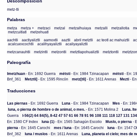
Descomposición
metz-tli
Palabras
metza
metza +
metzaci
metzal
metzalhuiaya
metzalli
metzallotia
me
metzcuitlatl
metzehuatl
aachtli
aactiyaliztli
aamoxtli
aaztli
abril metztli
ac teotl ac mahuiztli
ac
acalcuexcochtli
acalihyayaliztli
acaliyayaliztli
metzcanauhtli
metzintli
metzontli
metztlapohualiztli
metztontli
metztzont
Paleografía
Imetzhuan
- En: 1692 Guerra
mëtsti
- En: 1984 Tzinacapan
mëtsti
- En: 1
Bnf_361
Metztli]
- En: 1595 Rincón
metz[tli]
- En: 1611 Arenas
Mezti
- En
Traducciones
Las piernas
- En: 1692 Guerra
Luna
- En: 1984 Tzinacapan
Mes
- En: 198
luna, o pierna de hombre o de animal, o mes.
- En: 1571 Molina 2
Luna. It
Guerra
I-56(2) 64 84(5), II-42 47 57 61 66 78 91 96 108 111 118 127 131 13
En: 1580 CF Index
luna (1)
- En: 1565 Sahagún Escolio
Muslo, o pierna
- 
pierna
- En: 1645 Carochi
mes / luna
- En: 1645 Carochi
luna
- En: 1547 
Bnf_362
luna / muslos
- En: 1611 Arenas
Luna, planeta el cielo; mes de 