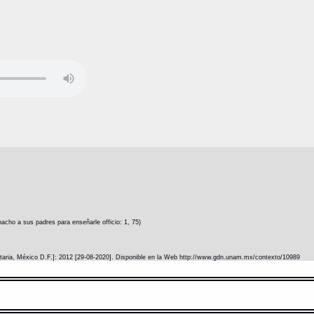
cho a sus padres para enseñarle officio: 1, 75)
itaria, México D.F.]: 2012 [29-08-2020]. Disponible en la Web http://www.gdn.unam.mx/contexto/10989