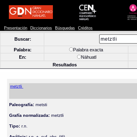
Presentación
Diccionarios
Búsquedas
Créditos
Buscar:
Palabra:
Palabra exacta
En:
Náhuatl
Resultados
metztli
Paleografía:
metsti
Grafía normalizada:
metztli
Tipo:
r.n.
Análisis:
r.n. + -suf. abs. (tli)