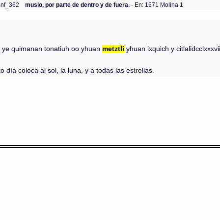
Bnf_362
muslo, por parte de dentro y de fuera.
- En: 1571 Molina 1
uitl ye quimanan tonatiuh oo yhuan
metztli
yhuan ixquich y citlalidcclxxxv
 día coloca al sol, la luna, y a todas las estrellas.