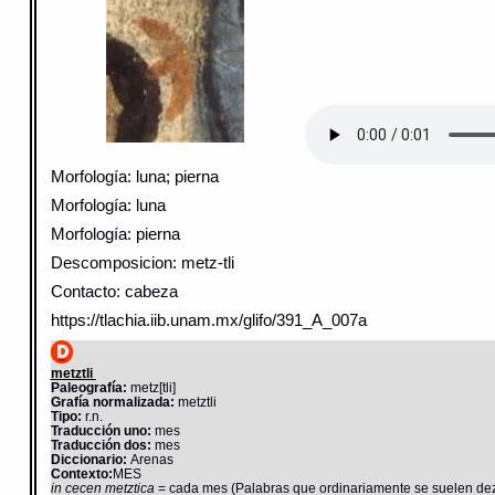
Morfología: luna; pierna
Morfología: luna
Morfología: pierna
Descomposicion: metz-tli
Contacto: cabeza
https://tlachia.iib.unam.mx/glifo/391_A_007a
metztli
Paleografía:
metz[tli]
Grafía normalizada:
metztli
Tipo:
r.n.
Traducción uno:
mes
Traducción dos:
mes
Diccionario:
Arenas
Contexto:
MES
in cecen metztica
= cada mes (Palabras que ordinariamente se suelen dezi