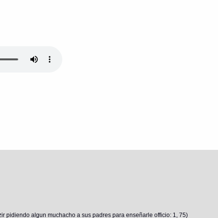
r pidiendo algun muchacho a sus padres para enseñarle officio: 1, 75)