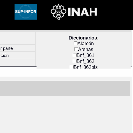
Diccionarios:
Alarcón
r parte
Arenas
Bnf_361
cción
Bnf_362
Bnf_362bis
Carochi
CF_INDEX
Clavijero
Cortés y Zedeño
Docs_México
Durán
Guerra
Mecayapan
Molina_1
Molina_2
Olmos_G