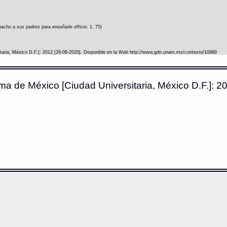
cho a sus padres para enseñarle officio: 1, 75)
itaria, México D.F.]: 2012 [29-08-2020]. Disponible en la Web http://www.gdn.unam.mx/contexto/10989
ma de México [Ciudad Universitaria, México D.F.]: 20