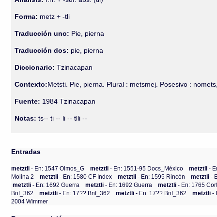
Forma:
metz + -tli
Traducción uno:
Pie, pierna
Traducción dos:
pie, pierna
Diccionario:
Tzinacapan
Contexto:
Metsti. Pie, pierna. Plural : metsmej. Posesivo : nome
Fuente:
1984 Tzinacapan
Notas:
ts-- ti -- li -- tlli --
Entradas
metztli
- En: 1547 Olmos_G
metztli
- En: 1551-95 Docs_México
metztli
- 
Molina 2
metztli
- En: 1580 CF Index
metztli
- En: 1595 Rincón
metztli
- 
metztli
- En: 1692 Guerra
metztli
- En: 1692 Guerra
metztli
- En: 1765 Cor
Bnf_362
metztli
- En: 17?? Bnf_362
metztli
- En: 17?? Bnf_362
metztli
-
2004 Wimmer