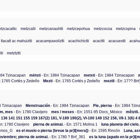
tzcacaltic
metzcalli
metzcanauhtli
metzcepohua
metzcocoa
metzcopina
 tlacatl ac mahuiztli
acacampaxoliztli
acachichictli
acacitli
acacuextli
acahua
li
metztztli
984 Tzinacapan
mëtsti
- En: 1984 Tzinacapan
metsti
- En: 1984 Tzinacapan
: 1765 Cortés y Zedeño
Mezti
- En: 1765 Cortés y Zedeño
meztli
- En: 17?? Bn
4 Tzinacapan
Menstruación
- En: 1984 Tzinacapan
Pie, pierna
- En: 1984 Tzi
em, mes
- En: 1780 Clavijero
mes / meses
- En: 1551-95 Docs_México
mêtztli.
4 136 141 151 155 159 167(2) 181, V-189 190(2), VI-100 149 152 156, VII-1 3(6) 4 8
En: 1780 Clavijero
pierna de animal.
- En: 1571 Molina 1
luna planeta del cielo.
Olmos_G
es el muslo o pierna (breue la pr]I[mera])
- En: 1595 Rincón
Luna, as
noviembre; pierna de animal.
- En: 1780 ? Bnf_361
es la luna (agudo en la pr]I[