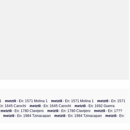
Olmos_V
Paredes
Rincón
Sahagún Escolio
Tezozomoc
Tzinacapan
Wimmer
1
metztli
- En: 1571 Molina 1
metztli
- En: 1571 Molina 1
metztli
- En: 1571
En: 1645 Carochi
metztli
- En: 1645 Carochi
metztli
- En: 1692 Guerra
metztli
- En: 1780 Clavijero
metztli
- En: 1780 Clavijero
metztli
- En: 17??
metztli
- En: 1984 Tzinacapan
metztli
- En: 1984 Tzinacapan
metztli
- En: