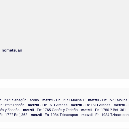
ts, nometsuan
En: 1565 Sahagún Escolio
metztli
- En: 1571 Molina 1
metztli
- En: 1571 Molina 
En: 1595 Rincón
metztli
- En: 1611 Arenas
metztli
- En: 1611 Arenas
metztli
- 
tés y Zedeño
metztli
- En: 1765 Cortés y Zedeño
metztli
- En: 1780 ? Bnf_361
 En: 17?? Bnf_362
metztli
- En: 1984 Tzinacapan
metztli
- En: 1984 Tzinacapan