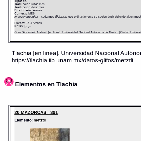
Tipo:
r.n.
Traducción uno:
mes
Traducción dos:
mes
Diccionario:
Arenas
Contexto:
MES
in cecen metztica
= cada mes (Palabras que ordinariamente se suelen dezir pidiendo algun mucha
Fuente:
1611 Arenas
Notas:
[-- ]--
Gran Diccionario Náhuatl [en línea]. Universidad Nacional Autónoma de México [Ciudad Univers
Tlachia [en línea]. Universidad Nacional Autóno
https://tlachia.iib.unam.mx/datos-glifos/metztli
Elementos en Tlachia
20 MAZORCAS - 391
Elemento:
metztli