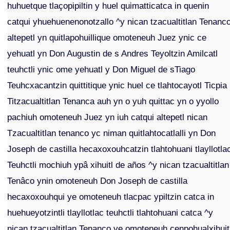
huhuetque tlaçopipiltin y huel quimatticatca in quenin
catqui yhuehuenenonotzallo ^y nican tzacualtitlan Tenanc
altepetl yn quitlapohuillique omoteneuh Juez ynic ce
yehuatl yn Don Augustin de s Andres Teyoltzin Amilcatl
teuhctli ynic ome yehuatl y Don Miguel de sTiago
Teuhcxacantzin quittitique ynic huel ce tlahtocayotl Ticpia
Titzacualtitlan Tenanca auh yn o yuh quittac yn o yyollo
pachiuh omoteneuh Juez yn iuh catqui altepetl nican
Tzacualtitlan tenanco yc niman quitlahtocatlalli yn Don
Joseph de castilla hecaxoxouhcatzin tlahtohuani tlayllotla
Teuhctli mochiuh ypâ xihuitl de años ^y nican tzacualtitlan
Tenâco ynin omoteneuh Don Joseph de castilla
hecaxoxouhqui ye omoteneuh tlacpac ypiltzin catca in
huehueyotzintli tlayllotlac teuhctli tlahtohuani catca ^y
nican tzacualtitlan Tenanco ye omoteneuh cenpohualxihuit