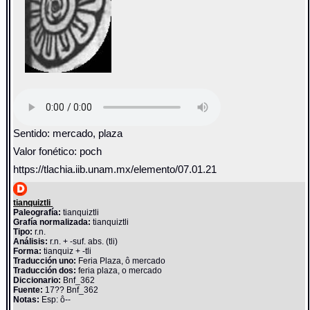
Sentido: mercado, plaza
Valor fonético: poch
https://tlachia.iib.unam.mx/elemento/07.01.21
tianquiztli
Paleografía:
tianquiztli
Grafía normalizada:
tianquiztli
Tipo:
r.n.
Análisis:
r.n. + -suf. abs. (tli)
Forma:
tianquiz + -tli
Traducción uno:
Feria Plaza, ô mercado
Traducción dos:
feria plaza, o mercado
Diccionario:
Bnf_362
Fuente:
17?? Bnf_362
Notas:
Esp: ô--