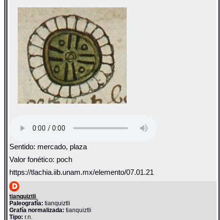
Sentido: mercado, plaza
Valor fonético: poch
https://tlachia.iib.unam.mx/elemento/07.01.21
tianquiztli
Paleografía:
tianquiztli
Grafía normalizada:
tianquiztli
Tipo:
r.n.