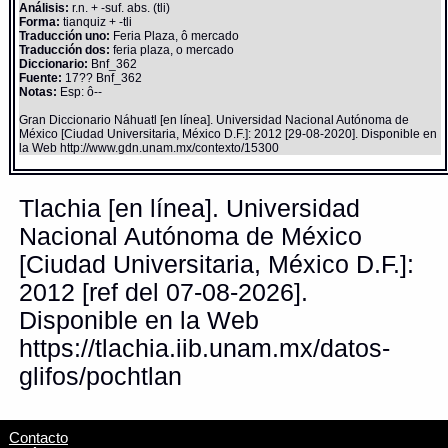
Análisis:
r.n. + -suf. abs. (tli)
Forma:
tianquiz + -tli
Traducción uno:
Feria Plaza, ô mercado
Traducción dos:
feria plaza, o mercado
Diccionario:
Bnf_362
Fuente:
17?? Bnf_362
Notas:
Esp: ô--
Gran Diccionario Náhuatl [en línea]. Universidad Nacional Autónoma de
México [Ciudad Universitaria, México D.F.]: 2012 [29-08-2020]. Disponible en
la Web http://www.gdn.unam.mx/contexto/15300
Tlachia [en línea]. Universidad
Nacional Autónoma de México
[Ciudad Universitaria, México D.F.]:
2012 [ref del 07-08-2026].
Disponible en la Web
https://tlachia.iib.unam.mx/datos-
glifos/pochtlan
Contacto