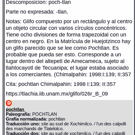
Descomposicion: poch-tlan
Parte no expresada: -tlan,
Notas: Glifo compuesto por un rectángulo y al centro
un objeto circular con varios círculos concéntricos.
Tiene ocho divisiones de forma trapezoidal con un
centro en negro. En la Matrícula de Huejotzinco hay
un glifo parecido que se lee como Pochtlan. Es
probable que pueda ser esto. Corresponde a un
lugar dentro del altepetl de Amecameca, sujeto al
tlahtocayotl de Tecuanipa; el lugar estaba asociado
a los comerciantes. (Chimalpahin: 1998:I:139; II:357
Cita: pochtlan Chimalpahin: 1998 I:139; II:357
https://tlachia.iib.unam.mx/glifo/026r_B_09
pochtlan
Paleografía:
POCHTLAN
Grafía normalizada:
pochtlan
Traducción uno:
site au sud de Xochimilco. / l'un des calpolli
des marchands de Tlatelolco.
Traducción dos:
site au sud de xochimilco. / l'un des calpolli