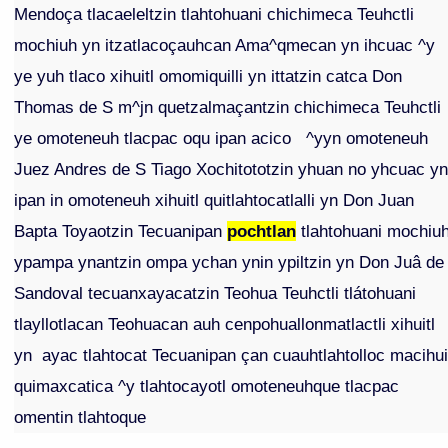
Mendoça tlacaeleltzin tlahtohuani chichimeca Teuhctli
mochiuh yn itzatlacoçauhcan Ama^qmecan yn ihcuac ^y
ye yuh tlaco xihuitl omomiquilli yn ittatzin catca Don
Thomas de S m^jn quetzalmaçantzin chichimeca Teuhctli
ye omoteneuh tlacpac oqu ipan acico ^yyn omoteneuh
Juez Andres de S Tiago Xochitototzin yhuan no yhcuac y
ipan in omoteneuh xihuitl quitlahtocatlalli yn Don Juan
Bapta Toyaotzin Tecuanipan
pochtlan
tlahtohuani mochiu
ypampa ynantzin ompa ychan ynin ypiltzin yn Don Juâ de
Sandoval tecuanxayacatzin Teohua Teuhctli tlátohuani
tlayllotlacan Teohuacan auh cenpohuallonmatlactli xihuitl
yn ayac tlahtocat Tecuanipan çan cuauhtlahtolloc macihu
quimaxcatica ^y tlahtocayotl omoteneuhque tlacpac
omentin tlahtoque