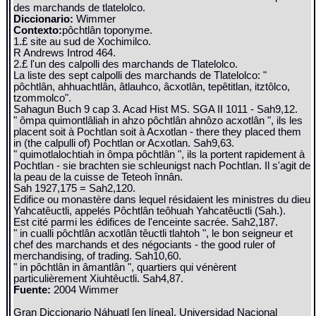
des marchands de tlatelolco.
Diccionario:
Wimmer
Contexto:
pôchtlân toponyme.
1.£ site au sud de Xochimilco.
R Andrews Introd 464.
2.£ l'un des calpolli des marchands de Tlatelolco.
La liste des sept calpolli des marchands de Tlatelolco: "
pôchtlân, ahhuachtlân, âtlauhco, âcxotlân, tepêtitlan, itztôlco,
tzommolco".
Sahagun Buch 9 cap 3. Acad Hist MS. SGA II 1011 - Sah9,12.
" ômpa quimontlâliah in ahzo pôchtlân ahnôzo acxotlân ", ils les
placent soit à Pochtlan soit à Acxotlan - there they placed them
in (the calpulli of) Pochtlan or Acxotlan. Sah9,63.
" quimotlalochtiah in ômpa pôchtlân ", ils la portent rapidement à
Pochtlan - sie brachten sie schleunigst nach Pochtlan. Il s'agit de
la peau de la cuisse de Teteoh înnân.
Sah 1927,175 = Sah2,120.
Edifice ou monastère dans lequel résidaient les ministres du dieu
Yahcatêuctli, appelés Pôchtlân teôhuah Yahcatêuctli (Sah.).
Est cité parmi les édifices de l'enceinte sacrée. Sah2,187.
" in cualli pôchtlân acxotlân têuctli tlahtoh ", le bon seigneur et
chef des marchands et des négociants - the good ruler of
merchandising, of trading. Sah10,60.
" in pôchtlân in âmantlân ", quartiers qui vénèrent
particulièrement Xiuhtêuctli. Sah4,87.
Fuente:
2004 Wimmer
Gran Diccionario Náhuatl [en línea]. Universidad Nacional