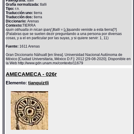
Paleografía:
tlalli
Grafía normalizada:
tlalli
Tipo:
r.n.
Traducción uno:
tierra
Traducción dos:
tierra
Diccionario:
Arenas
Contexto:
TIERRA
iquin otihualla in nican ipan[ ]tlalli
= [¿]quando veniste a esta tierra[?]
(Palabras que se suelen dezir preguntando a una persona por diversas
cosas, y a el en particular por las suyas, y si quiere servir: 1, 11)
Fuente:
1611 Arenas
Gran Diccionario Náhuatl [en línea]. Universidad Nacional Autónoma de
México [Ciudad Universitaria, México D.F.]: 2012 [29-08-2020]. Disponible en
la Web http://www.gdn.unam.mx/contexto/11679
AMECAMECA - 026r
Elemento:
tianquiztli