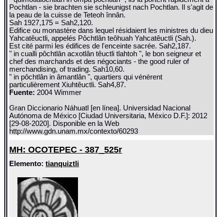
Pochtlan - sie brachten sie schleunigst nach Pochtlan. Il s'agit de
la peau de la cuisse de Teteoh înnân.
Sah 1927,175 = Sah2,120.
Edifice ou monastère dans lequel résidaient les ministres du dieu
Yahcatêuctli, appelés Pôchtlân teôhuah Yahcatêuctli (Sah.).
Est cité parmi les édifices de l'enceinte sacrée. Sah2,187.
" in cualli pôchtlân acxotlân têuctli tlahtoh ", le bon seigneur et
chef des marchands et des négociants - the good ruler of
merchandising, of trading. Sah10,60.
" in pôchtlân in âmantlân ", quartiers qui vénèrent
particulièrement Xiuhtêuctli. Sah4,87.
Fuente:
2004 Wimmer
Gran Diccionario Náhuatl [en línea]. Universidad Nacional
Autónoma de México [Ciudad Universitaria, México D.F.]: 2012
[29-08-2020]. Disponible en la Web
http://www.gdn.unam.mx/contexto/60293
MH: OCOTEPEC - 387_525r
Elemento:
tianquiztli