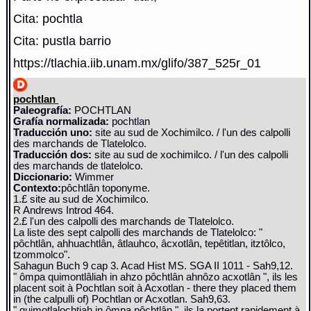
Cita: pochtla
Cita: pustla barrio
https://tlachia.iib.unam.mx/glifo/387_525r_01
pochtlan
Paleografía:
POCHTLAN
Grafía normalizada:
pochtlan
Traducción uno:
site au sud de Xochimilco. / l'un des calpolli
des marchands de Tlatelolco.
Traducción dos:
site au sud de xochimilco. / l'un des calpolli
des marchands de tlatelolco.
Diccionario:
Wimmer
Contexto:
pôchtlân toponyme.
1.£ site au sud de Xochimilco.
R Andrews Introd 464.
2.£ l'un des calpolli des marchands de Tlatelolco.
La liste des sept calpolli des marchands de Tlatelolco: "
pôchtlân, ahhuachtlân, âtlauhco, âcxotlân, tepêtitlan, itztôlco,
tzommolco".
Sahagun Buch 9 cap 3. Acad Hist MS. SGA II 1011 - Sah9,12.
" ômpa quimontlâliah in ahzo pôchtlân ahnôzo acxotlân ", ils les
placent soit à Pochtlan soit à Acxotlan - there they placed them
in (the calpulli of) Pochtlan or Acxotlan. Sah9,63.
" quimotlalochtiah in ômpa pôchtlân ", ils la portent rapidement à