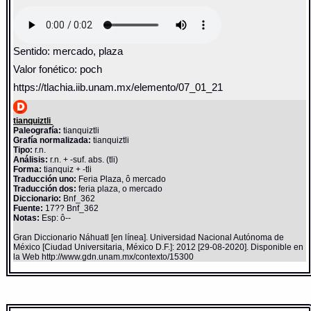
Sentido: mercado, plaza
Valor fonético: poch
https://tlachia.iib.unam.mx/elemento/07_01_21
tianquiztli
Paleografía:
tianquiztli
Grafía normalizada:
tianquiztli
Tipo:
r.n.
Análisis:
r.n. + -suf. abs. (tli)
Forma:
tianquiz + -tli
Traducción uno:
Feria Plaza, ô mercado
Traducción dos:
feria plaza, o mercado
Diccionario:
Bnf_362
Fuente:
17?? Bnf_362
Notas:
Esp: ô--
Gran Diccionario Náhuatl [en línea]. Universidad Nacional Autónoma de
México [Ciudad Universitaria, México D.F.]: 2012 [29-08-2020]. Disponible en
la Web http://www.gdn.unam.mx/contexto/15300