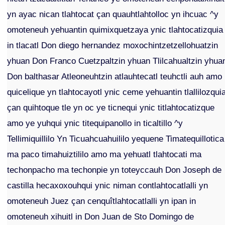
yn ayac nican tlahtocat çan quauhtlahtolloc yn ihcuac ^y
omoteneuh yehuantin quimixquetzaya ynic tlahtocatizquia
in tlacatl Don diego hernandez moxochintzetzellohuatzin
yhuan Don Franco Cuetzpaltzin yhuan Tlilcahualtzin yhua
Don balthasar Atleoneuhtzin atlauhtecatl teuhctli auh amo
quicelique yn tlahtocayotl ynic ceme yehuantin tlallilozqui
çan quihtoque tle yn oc ye ticnequi ynic titlahtocatizque
amo ye yuhqui ynic titequipanollo in ticaltillo ^y
Tellimiquillilo Yn Ticuahcuahuililo yequene Timatequillotica
ma paco timahuiztililo amo ma yehuatl tlahtocati ma
techonpacho ma techonpie yn toteyccauh Don Joseph de
castilla hecaxoxouhqui ynic niman contlahtocatlalli yn
omoteneuh Juez çan cenquîtlahtocatlalli yn ipan in
omoteneuh xihuitl in Don Juan de Sto Domingo de