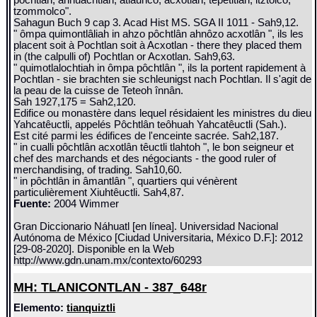
pôchtlân, ahhuachtlân, âtlauhco, âcxotlân, tepêtitlan, itztôlco,
tzommolco".
Sahagun Buch 9 cap 3. Acad Hist MS. SGA II 1011 - Sah9,12.
" ômpa quimontlâliah in ahzo pôchtlân ahnôzo acxotlân ", ils les
placent soit à Pochtlan soit à Acxotlan - there they placed them
in (the calpulli of) Pochtlan or Acxotlan. Sah9,63.
" quimotlalochtiah in ômpa pôchtlân ", ils la portent rapidement à
Pochtlan - sie brachten sie schleunigst nach Pochtlan. Il s'agit de
la peau de la cuisse de Teteoh înnân.
Sah 1927,175 = Sah2,120.
Edifice ou monastère dans lequel résidaient les ministres du dieu
Yahcatêuctli, appelés Pôchtlân teôhuah Yahcatêuctli (Sah.).
Est cité parmi les édifices de l'enceinte sacrée. Sah2,187.
" in cualli pôchtlân acxotlân têuctli tlahtoh ", le bon seigneur et
chef des marchands et des négociants - the good ruler of
merchandising, of trading. Sah10,60.
" in pôchtlân in âmantlân ", quartiers qui vénèrent
particulièrement Xiuhtêuctli. Sah4,87.
Fuente:
2004 Wimmer
Gran Diccionario Náhuatl [en línea]. Universidad Nacional
Autónoma de México [Ciudad Universitaria, México D.F.]: 2012
[29-08-2020]. Disponible en la Web
http://www.gdn.unam.mx/contexto/60293
MH: TLANICONTLAN - 387_648r
Elemento:
tianquiztli