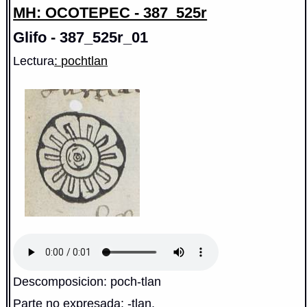
MH: OCOTEPEC - 387_525r
Glifo - 387_525r_01
Lectura
: pochtlan
Descomposicion: poch-tlan
Parte no expresada: -tlan,