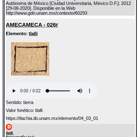
Autónoma de México [Ciudad Universitaria, México D.F.]: 2012
[29-08-2020]. Disponible en la Web
http://www.gdn.unam.mx/contexto/60293
AMECAMECA - 026r
Elemento:
tlalli
Sentido: tierra
Valor fonético: tlalli
https://tlachia.iib.unam.mx/elemento/04_03_01
tlalli