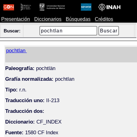
Presentación
Diccionarios
Búsquedas
Créditos
Buscar:
pochtlan
Paleografía:
pochtlän
Grafía normalizada:
pochtlan
Tipo:
r.n.
Traducción uno:
II-213
Traducción dos:
Diccionario:
CF_INDEX
Fuente:
1580 CF Index