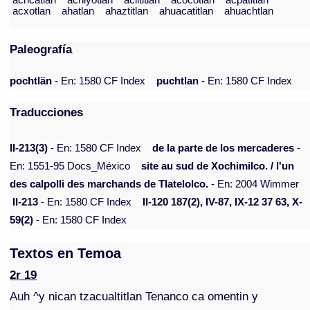
achcatlan
achiyotlan
aciltitlan
acocotlan
acpatitlan
acxotlan
ahatlan
ahaztitlan
ahuacatitlan
ahuachtlan
Paleografía
pochtlän
- En: 1580 CF Index
puchtlan
- En: 1580 CF Index
Traducciones
II-213(3)
- En: 1580 CF Index
de la parte de los mercaderes
-
En: 1551-95 Docs_México
site au sud de Xochimilco. / l'un
des calpolli des marchands de Tlatelolco.
- En: 2004 Wimmer
II-213
- En: 1580 CF Index
II-120 187(2), IV-87, IX-12 37 63, X-
59(2)
- En: 1580 CF Index
Textos en Temoa
2r 19
Auh ^y nican tzacualtitlan Tenanco ca omentin y