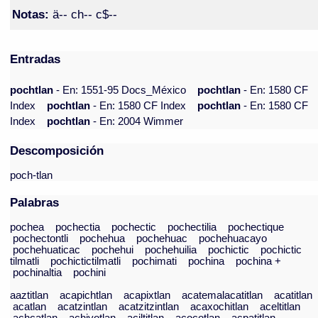
Notas:
ä-- ch-- c$--
Entradas
pochtlan
- En: 1551-95 Docs_México
pochtlan
- En: 1580 CF
Index
pochtlan
- En: 1580 CF Index
pochtlan
- En: 1580 CF
Index
pochtlan
- En: 2004 Wimmer
Descomposición
poch-tlan
Palabras
pochea
pochectia
pochectic
pochectilia
pochectique
pochectontli
pochehua
pochehuac
pochehuacayo
pochehuaticac
pochehui
pochehuilia
pochictic
pochictic
tilmatli
pochictictilmatli
pochimati
pochina
pochina +
pochinaltia
pochini
aaztitlan
acapichtlan
acapixtlan
acatemalacatitlan
acatitlan
acatlan
acatzintlan
acatzitzintlan
acaxochitlan
aceltitlan