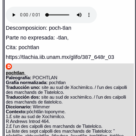
Descomposicion: poch-tlan
Parte no expresada: -tlan,
Cita: pochtlan
https://tlachia.iib.unam.mx/glifo/387_648r_03
pochtlan
Paleografía:
POCHTLAN
Grafía normalizada:
pochtlan
Traducción uno:
site au sud de Xochimilco. / l'un des calpolli
des marchands de Tlatelolco.
Traducción dos:
site au sud de xochimilco. / l'un des calpolli
des marchands de tlatelolco.
Diccionario:
Wimmer
Contexto:
pôchtlân toponyme.
1.£ site au sud de Xochimilco.
R Andrews Introd 464.
2.£ l'un des calpolli des marchands de Tlatelolco.
La liste des sept calpolli des marchands de Tlatelolco: "