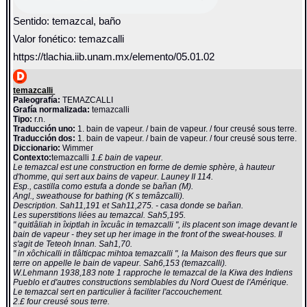
Sentido: temazcal, baño
Valor fonético: temazcalli
https://tlachia.iib.unam.mx/elemento/05.01.02
temazcalli
Paleografía:
TEMAZCALLI
Grafía normalizada:
temazcalli
Tipo:
r.n.
Traducción uno:
1. bain de vapeur. / bain de vapeur. / four creusé sous terre.
Traducción dos:
1. bain de vapeur. / bain de vapeur. / four creusé sous terre.
Diccionario:
Wimmer
Contexto:
temazcalli
1.£ bain de vapeur.
Le temazcal est une construction en forme de demie sphère, à hauteur
d'homme, qui sert aux bains de vapeur. Launey II 114.
Esp., castilla como estufa a donde se bañan (M).
Angl., sweathouse for bathing (K s temâzcalli).
Description. Sah11,191 et Sah11,275. - casa donde se bañan.
Les superstitions liées au temazcal. Sah5,195.
" quitlâliah in îxiptlah in îxcuâc in temazcalli ", ils placent son image devant le
bain de vapeur - they set up her image in the front of the sweat-houses. Il
s'agit de Teteoh Innan. Sah1,70.
" in xôchicalli in tlâlticpac mihtoa temazcalli ", la Maison des fleurs que sur
terre on appelle le bain de vapeur. Sah6,153 (temazcalli).
W.Lehmann 1938,183 note 1 rapproche le temazcal de la Kiwa des Indiens
Pueblo et d'autres constructions semblables du Nord Ouest de l'Amérique.
Le temazcal sert en particulier à faciliter l'accouchement.
2.£ four creusé sous terre.