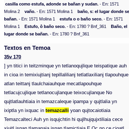
casilla como estufa, adonde se bañan y sudan.
- En: 1571
Molina 2
vaño.
- En: 1571 Molina 1
baño, s: el lugar donde s
bañan.
- En: 1571 Molina 1
estufa o o baño seco.
- En: 1571
Molina 1
Estufo, ô baño seco.
- En: 1780 ? Bnf_361
Baño, el
lugar donde se bañan.
- En: 1780 ? Bnf_361
Textos en Temoa
35v 170
] yn titici in teitzminque yn tetlanoqujlique teispatique auh
in cioa in temixiujtianj tepillalilianj tetlatlaxilianj tlapouhque
atlan teittanj tlaulchaiauhque mecatlapouhque
tetlacujcujlique tetlanocujlanque teixocujlanque No
qujtlatlauhtiaia in temazcaleque ipampa y qujtlalia yn
ixiptla yn ixquac in
temazcalli
yoan qujtocaiotiaia
Temazcalteci Auh yn isqujchtin hi qujlhujqujxtiliaia cece
xiujtl ispan tlamanaia ispan tlamictiaia E Oc no ce cioatl