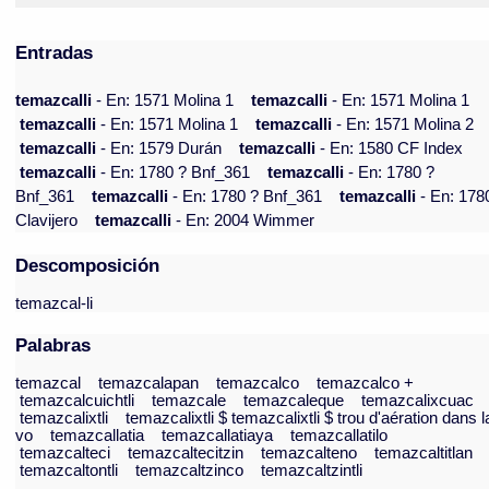
Entradas
temazcalli
- En: 1571 Molina 1
temazcalli
- En: 1571 Molina 1
temazcalli
- En: 1571 Molina 1
temazcalli
- En: 1571 Molina 2
temazcalli
- En: 1579 Durán
temazcalli
- En: 1580 CF Index
temazcalli
- En: 1780 ? Bnf_361
temazcalli
- En: 1780 ?
Bnf_361
temazcalli
- En: 1780 ? Bnf_361
temazcalli
- En: 178
Clavijero
temazcalli
- En: 2004 Wimmer
Descomposición
temazcal-li
Palabras
temazcal
temazcalapan
temazcalco
temazcalco +
temazcalcuichtli
temazcale
temazcaleque
temazcalixcuac
temazcalixtli
temazcalixtli $ temazcalixtli $ trou d'aération dans l
vo
temazcallatia
temazcallatiaya
temazcallatilo
temazcalteci
temazcaltecitzin
temazcalteno
temazcaltitlan
temazcaltontli
temazcaltzinco
temazcaltzintli