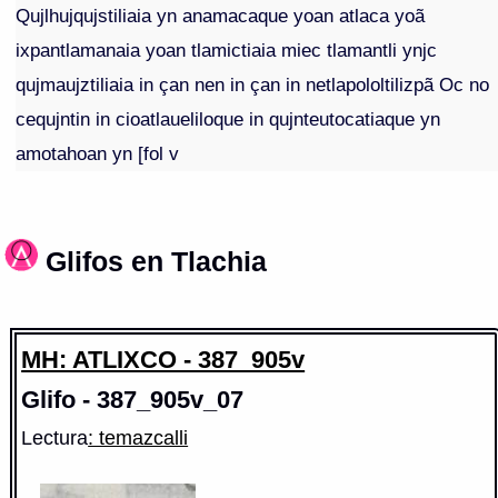
Qujlhujqujstiliaia yn anamacaque yoan atlaca yoã
ixpantlamanaia yoan tlamictiaia miec tlamantli ynjc
qujmaujztiliaia in çan nen in çan in netlapololtilizpã Oc no
cequjntin in cioatlaueliloque in qujnteutocatiaque yn
amotahoan yn [fol v
Glifos en Tlachia
MH: ATLIXCO - 387_905v
Glifo - 387_905v_07
Lectura
: temazcalli