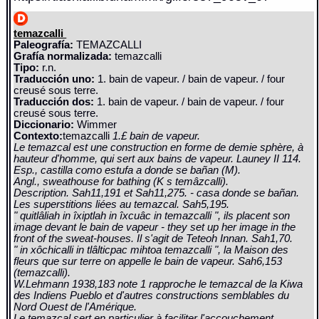
temazcalli
Paleografía:
TEMAZCALLI
Grafía normalizada:
temazcalli
Tipo:
r.n.
Traducción uno:
1. bain de vapeur. / bain de vapeur. / four
creusé sous terre.
Traducción dos:
1. bain de vapeur. / bain de vapeur. / four
creusé sous terre.
Diccionario:
Wimmer
Contexto:
temazcalli
1.£ bain de vapeur.
Le temazcal est une construction en forme de demie sphère, à
hauteur d'homme, qui sert aux bains de vapeur. Launey II 114.
Esp., castilla como estufa a donde se bañan (M).
Angl., sweathouse for bathing (K s temâzcalli).
Description. Sah11,191 et Sah11,275. - casa donde se bañan.
Les superstitions liées au temazcal. Sah5,195.
" quitlâliah in îxiptlah in îxcuâc in temazcalli ", ils placent son
image devant le bain de vapeur - they set up her image in the
front of the sweat-houses. Il s'agit de Teteoh Innan. Sah1,70.
" in xôchicalli in tlâlticpac mihtoa temazcalli ", la Maison des
fleurs que sur terre on appelle le bain de vapeur. Sah6,153
(temazcalli).
W.Lehmann 1938,183 note 1 rapproche le temazcal de la Kiwa
des Indiens Pueblo et d'autres constructions semblables du
Nord Ouest de l'Amérique.
Le temazcal sert en particulier à faciliter l'accouchement.