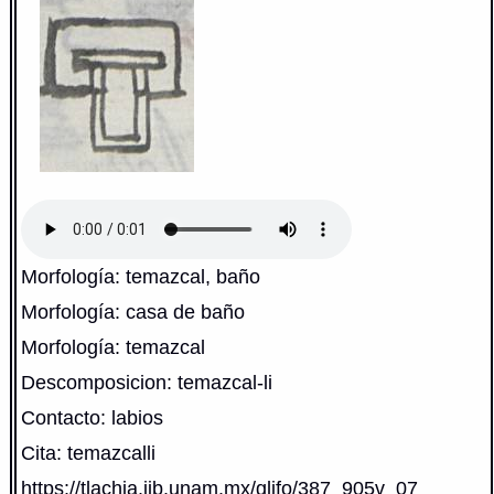
Morfología: temazcal, baño
Morfología: casa de baño
Morfología: temazcal
Descomposicion: temazcal-li
Contacto: labios
Cita: temazcalli
https://tlachia.iib.unam.mx/glifo/387_905v_07