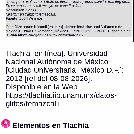
cueva para asal carne debajo de tierra - Underground cave for roasting meat.
En ce sens temazcalli est syn. de texcalli = four.
Description. Sah11,275.
F.Karttunen transcrit temâzcalli.
Fuente:
2004 Wimmer
Gran Diccionario Náhuatl [en línea]. Universidad Nacional Autónoma de
México [Ciudad Universitaria, México D.F.]: 2012 [29-08-2020]. Disponible en
la Web http://www.gdn.unam.mx/contexto/62502
Tlachia [en línea]. Universidad
Nacional Autónoma de México
[Ciudad Universitaria, México D.F.]:
2012 [ref del 08-08-2026].
Disponible en la Web
https://tlachia.iib.unam.mx/datos-
glifos/temazcalli
Elementos en Tlachia