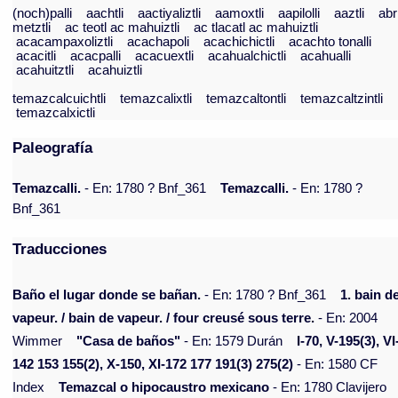
(noch)palli
aachtli
aactiyaliztli
aamoxtli
aapilolli
aaztli
abr
metztli
ac teotl ac mahuiztli
ac tlacatl ac mahuiztli
acacampaxoliztli
acachapoli
acachichictli
acachto tonalli
acacitli
acacpalli
acacuextli
acahualchictli
acahualli
acahuitztli
acahuiztli
temazcalcuichtli
temazcalixtli
temazcaltontli
temazcaltzintli
temazcalxictli
Paleografía
Temazcalli.
- En: 1780 ? Bnf_361
Temazcalli.
- En: 1780 ?
Bnf_361
Traducciones
Baño el lugar donde se bañan.
- En: 1780 ? Bnf_361
1. bain d
vapeur. / bain de vapeur. / four creusé sous terre.
- En: 2004
Wimmer
"Casa de baños"
- En: 1579 Durán
I-70, V-195(3), VI
142 153 155(2), X-150, XI-172 177 191(3) 275(2)
- En: 1580 CF
Index
Temazcal o hipocaustro mexicano
- En: 1780 Clavijero