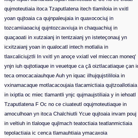
qujmoteutiaia itoca Tzaputlatena itech tlamiloia in vxitl
yoan qujtoaia ca qujnpaleujaia in quaxocociuj in
tozcamiiaoaciuj qujntozcavxiuja in chaquachiuj in
quaçaoati in xutzaianj in tentzaianj yn isteteçonauj yn
icxitzaianj yoan in qualocatl intech motlalia in
tlaxcaliciujztli In vxitl yn anoçe vxiatl vel mieccan moneq'
ynjn iuh qujtotiaque in veuetque ca çã oiztlacatiaque çan i
teca omocacaiauhque Auh yn iquac ilhujqujstililoia in
vxinamacaque motlacacoujaia tlacamictiaia qujtzoallotiaia
in ixiptla oc miec tlamantli ynjc qujmaujstiliaia y in iehoatl
Tzaputlatena F Oc no ce ciuateutl oqujmoteutiaque in
amoculhoan yn itoca Chalchiutli Ycue qujtoaia invam pouj
in veltiuh in tlaloque qujlmach teatoctiaia teatlanmictiaia
tepolactiaia ic cenca tlamauhtiaia ymacaxoia