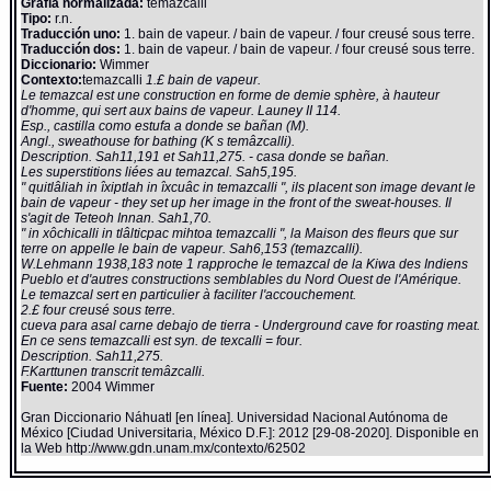
Grafía normalizada:
temazcalli
Tipo:
r.n.
Traducción uno:
1. bain de vapeur. / bain de vapeur. / four creusé sous terre.
Traducción dos:
1. bain de vapeur. / bain de vapeur. / four creusé sous terre.
Diccionario:
Wimmer
Contexto:
temazcalli
1.£ bain de vapeur.
Le temazcal est une construction en forme de demie sphère, à hauteur
d'homme, qui sert aux bains de vapeur. Launey II 114.
Esp., castilla como estufa a donde se bañan (M).
Angl., sweathouse for bathing (K s temâzcalli).
Description. Sah11,191 et Sah11,275. - casa donde se bañan.
Les superstitions liées au temazcal. Sah5,195.
" quitlâliah in îxiptlah in îxcuâc in temazcalli ", ils placent son image devant le
bain de vapeur - they set up her image in the front of the sweat-houses. Il
s'agit de Teteoh Innan. Sah1,70.
" in xôchicalli in tlâlticpac mihtoa temazcalli ", la Maison des fleurs que sur
terre on appelle le bain de vapeur. Sah6,153 (temazcalli).
W.Lehmann 1938,183 note 1 rapproche le temazcal de la Kiwa des Indiens
Pueblo et d'autres constructions semblables du Nord Ouest de l'Amérique.
Le temazcal sert en particulier à faciliter l'accouchement.
2.£ four creusé sous terre.
cueva para asal carne debajo de tierra - Underground cave for roasting meat.
En ce sens temazcalli est syn. de texcalli = four.
Description. Sah11,275.
F.Karttunen transcrit temâzcalli.
Fuente:
2004 Wimmer
Gran Diccionario Náhuatl [en línea]. Universidad Nacional Autónoma de
México [Ciudad Universitaria, México D.F.]: 2012 [29-08-2020]. Disponible en
la Web http://www.gdn.unam.mx/contexto/62502