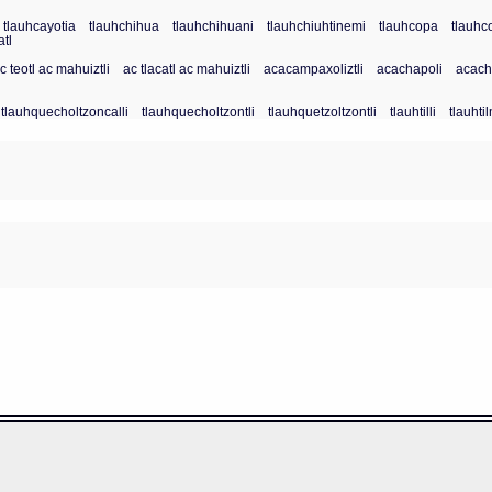
tlauhcayotia
tlauhchihua
tlauhchihuani
tlauhchiuhtinemi
tlauhcopa
tlauhc
tl
c teotl ac mahuiztli
ac tlacatl ac mahuiztli
acacampaxoliztli
acachapoli
acachi
tlauhquecholtzoncalli
tlauhquecholtzontli
tlauhquetzoltzontli
tlauhtilli
tlauhtil