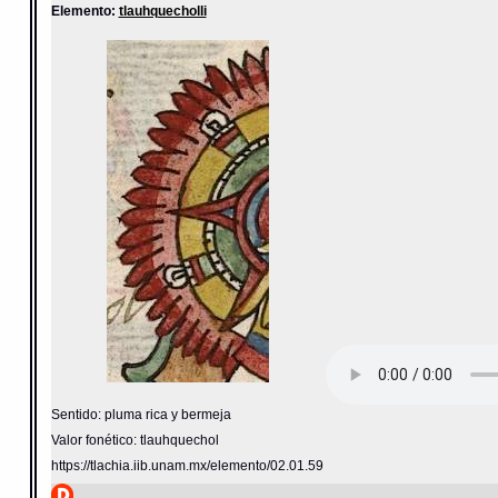
Elemento:
tlauhquecholli
Sentido: pluma rica y bermeja
Valor fonético: tlauhquechol
https://tlachia.iib.unam.mx/elemento/02.01.59