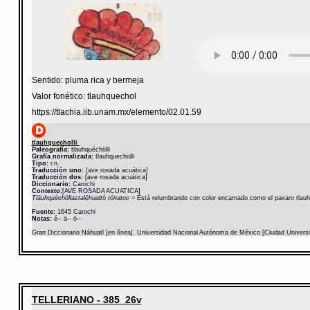
Sentido: pluma rica y bermeja
Valor fonético: tlauhquechol
https://tlachia.iib.unam.mx/elemento/02.01.59
tlauhquecholli
Paleografía:
tläuhquéchölli
Grafía normalizada:
tlauhquecholli
Tipo:
r.n.
Traducción uno:
[ave rosada acuática]
Traducción dos:
[ave rosada acuática]
Diccionario:
Carochi
Contexto:
[AVE ROSADA ACUATICA]
Tläuhquéchöllaztalëhualtò tönatoc
= Está relumbrando con color encarnado como el paxaro tlauh
Fuente:
1645 Carochi
Notas:
é-- ä-- ö--
Gran Diccionario Náhuatl [en línea]. Universidad Nacional Autónoma de México [Ciudad Univers
TELLERIANO - 385_26v