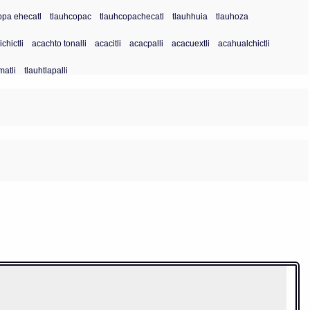
opa ehecatl
tlauhcopac
tlauhcopachecatl
tlauhhuia
tlauhoza
chictli
acachto tonalli
acacitli
acacpalli
acacuextli
acahualchictli
matli
tlauhtlapalli