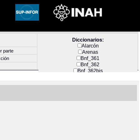
Diccionarios:
Alarcón
r parte
Arenas
Bnf_361
cción
Bnf_362
Bnf_362bis
Carochi
CF_INDEX
Clavijero
Cortés y Zedeño
Docs_México
Durán
Guerra
Mecayapan
Molina_1
Molina_2
Olmos_G