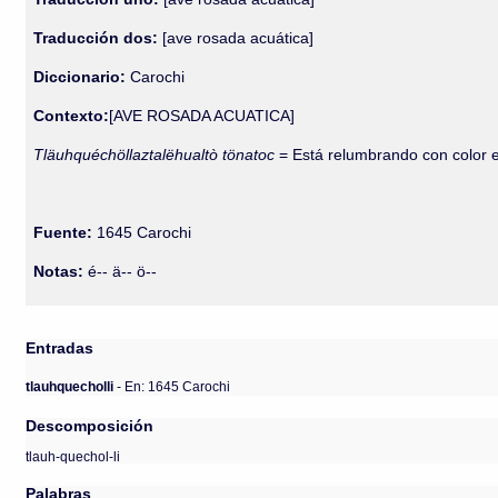
Traducción dos:
[ave rosada acuática]
Diccionario:
Carochi
Contexto:
[AVE ROSADA ACUATICA]
Tläuhquéchöllaztalëhualtò tönatoc
= Está relumbrando con color 
Fuente:
1645 Carochi
Notas:
é-- ä-- ö--
Entradas
tlauhquecholli
- En: 1645 Carochi
Descomposición
tlauh-quechol-li
Palabras