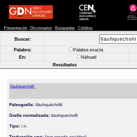
Presentación
Diccionarios
Búsquedas
Créditos
Buscar:
Palabra:
Palabra exacta
En:
Náhuatl
Resultados
tlauhquecholli
Paleografía:
tläuhquéchölli
Grafía normalizada:
tlauhquecholli
Tipo:
r.n.
Traducción uno:
[ave rosada acuática]