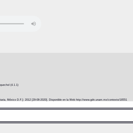
quechol (4.1.1)
itaria, México D.F.]: 2012 [29-08-2020]. Disponible en la Web http://www.gdn.unam.mx/contexto/18551