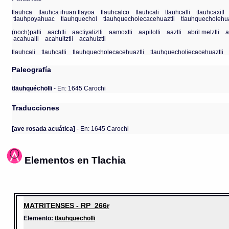
tlauhca
tlauhca ihuan tlayoa
tlauhcalco
tlauhcali
tlauhcalli
tlauhcaxitl
tlauhpoyahuac
tlauhquechol
tlauhquecholecacehuaztli
tlauhquecholehua
(noch)palli
aachtli
aactiyaliztli
aamoxtli
aapilolli
aaztli
abril metztli
a
acahualli
acahuitztli
acahuiztli
tlauhcali
tlauhcalli
tlauhquecholecacehuaztli
tlauhquecholiecacehuaztli
Paleografía
tläuhquéchölli
- En: 1645 Carochi
Traducciones
[ave rosada acuática]
- En: 1645 Carochi
Elementos en Tlachia
MATRITENSES - RP_266r
Elemento:
tlauhquecholli