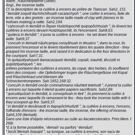
Allem., Räucherpfanne (Seler).
Angl., the incense ladle.
Cf. la description de la cuillère à encens du prêtre de Tlalocan. Sah2, 151.
" tlemâitl zoquitl tlachihchîhualli cacalachyoh ", une cuiller à encens, faite de
terre, elle a des grelots - an incense ladle made of clay with [stones in its
hollows making] a rattle. Sah2,194.
" cahcocuih in tlemâitl in îîxpan Huitzilopochtli quipopôchhuiah ", ils lèvent les
cuillères à encens devant Huitzilopochtli, ils l'encensent. Sah8,63.
" quiteca in tlemâitl ", il pose la cuillère à encens - he set down the incense
ladle. Sah9,37.
" concuih in tlemaitl nâuhcampa coniyâhuah in ithualco ", dans la cour, ils
prennent l'encensoir et le lèvent rituellement dans les quatre direction - they
grasped his incense ladle, and raised it in dedication to the four directions in
the courtyard. Sah7,31.
" in quitquitiyahqueh tlamacazqueh tlemâitl, copalli, ivauhtli, têcciztli in
quipitztiyahqueh ", les
prêtres portaient des cuillères à encens, du copal, des herbes, ils souffaient
dans des conques - die Opferbringer trugen die Räuchergefässe mit Kopal
und Räucherkraut und bliessen die
Schneckentrompeten. Sah 1952,168:32.
" concuih in tlemâitl oncân commahmana nâuhtetl tetehuitl ", il prend la cuiller
à encens sur laquelle il étend quatre papiers sacrificiels. Sah2,89.
" quicuitiquîzah in tlemâitl, ic conxopiloah in tletl ", ils prennent la cuiller à
encens avec laquelle ils ramassent le feu - they took the incense ladle with it
they scooped up fire. Sah9,37.
" in tlemâitl in tlenâmactli in tlapopôchhuiliztli ", la cuillère à encens, l'encens,
l'offrande d'encens - the incense ladle, the incense, the offering of incense.
Sah6,109 (tlemaitl).
Dans une liste d'objets nécessaires au culte au tlacatecolocalco. Prim.Mem. f.
268r.
*£ à la forme possédée, '-tlemah' ou parfois '-tlemâuh'.
" îxicôl îtlemah îxiquipil ", sa tunique, sa cuillère à encens, son sacs de