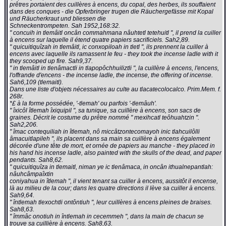
prêtres portaient des cuillères à encens, du copal, des herbes, ils souffaient
dans des conques - die Opferbringer trugen die Räuchergefässe mit Kopal
und Räucherkraut und bliessen die
Schneckentrompeten. Sah 1952,168:32.
" concuih in tlemâitl oncân commahmana nâuhtetl tetehuitl ", il prend la cuiller
à encens sur laquelle il étend quatre papiers sacrificiels. Sah2,89.
" quicuitiquîzah in tlemâitl, ic conxopiloah in tletl ", ils prennent la cuiller à
encens avec laquelle ils ramassent le feu - they took the incense ladle with it
they scooped up fire. Sah9,37.
" in tlemâitl in tlenâmactli in tlapopôchhuiliztli ", la cuillère à encens, l'encens,
l'offrande d'encens - the incense ladle, the incense, the offering of incense.
Sah6,109 (tlemaitl).
Dans une liste d'objets nécessaires au culte au tlacatecolocalco. Prim.Mem. f.
268r.
*£ à la forme possédée, '-tlemah' ou parfois '-tlemâuh'.
" îxicôl îtlemah îxiquipil ", sa tunique, sa cuillère à encens, son sacs de
graines. Décrit le costume du prêtre nommé " mexihcatl teôhuahtzin ".
Sah2,206.
" îmac contequiliah in îtlemah, nô miccâtzontecomayoh inic tlahcuilôlli
âmacuitlapileh ", ils placent dans sa main sa cuillère à encens également
décorée d'une tête de mort, et ornée de papiers au manche - they placed in
his hand his incense ladle, also painted with the skulls of the dead, and paper
pendants. Sah8,62.
" quicuitiquîza in tlemaitl, niman ye ic tlenâmaca, in oncân ithualnepantlah:
nâuhcâmpaîxtin
coniyahua in îtlemah ", il vient tenant sa cuiller à encens, aussitôt il encense,
là au milieu de la cour; dans les quatre directions il lève sa cuiller à encens.
Sah9,64.
" întlemah tlexochtli ontôntiuh ", leur cuillères à encens pleines de braises.
Sah8,63.
" îmmâc onotiuh in întlemah in cecemmeh ", dans la main de chacun se
trouve sa cuillière à encens. Sah8,63.