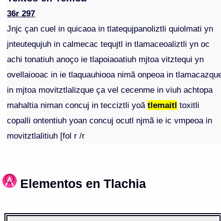
36r 297
Jnjc çan cuel in quicaoa in tlatequjpanoliztli quiolmati yn
jnteutequjuh in calmecac tequjtl in tlamaceoaliztli yn oc
achi tonatiuh anoço ie tlapoiaoatiuh mjtoa vitztequi yn
ovellaiooac in ie tlaquauhiooa nimã onpeoa in tlamacazqu
in mjtoa movitztlalizque ça vel cecenme in viuh achtopa
mahaltia niman concuj in tecciztli yoã
tlemaitl
toxitli
copalli ontentiuh yoan concuj ocutl njmã ie ic vmpeoa in
movitztlalitiuh [fol r /r
Elementos en Tlachia