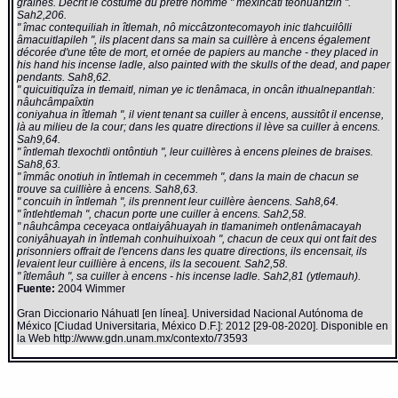
graines. Décrit le costume du prêtre nommé " mexihcatl teôhuahtzin ".
Sah2,206.
" îmac contequiliah in îtlemah, nô miccâtzontecomayoh inic tlahcuilôlli
âmacuitlapileh ", ils placent dans sa main sa cuillère à encens également
décorée d'une tête de mort, et ornée de papiers au manche - they placed in
his hand his incense ladle, also painted with the skulls of the dead, and paper
pendants. Sah8,62.
" quicuitiquîza in tlemaitl, niman ye ic tlenâmaca, in oncân ithualnepantlah:
nâuhcâmpaîxtin
coniyahua in îtlemah ", il vient tenant sa cuiller à encens, aussitôt il encense,
là au milieu de la cour; dans les quatre directions il lève sa cuiller à encens.
Sah9,64.
" întlemah tlexochtli ontôntiuh ", leur cuillères à encens pleines de braises.
Sah8,63.
" îmmâc onotiuh in întlemah in cecemmeh ", dans la main de chacun se
trouve sa cuillière à encens. Sah8,63.
" concuih in întlemah ", ils prennent leur cuillère àencens. Sah8,64.
" întlehtlemah ", chacun porte une cuiller à encens. Sah2,58.
" nâuhcâmpa ceceyaca ontlaiyâhuayah in tlamanimeh ontlenâmacayah
coniyâhuayah in întlemah conhuihuixoah ", chacun de ceux qui ont fait des
prisonniers offrait de l'encens dans les quatre directions, ils encensait, ils
levaient leur cuillière à encens, ils la secouent. Sah2,58.
" îtlemâuh ", sa cuiller à encens - his incense ladle. Sah2,81 (ytlemauh).
Fuente:
2004 Wimmer
Gran Diccionario Náhuatl [en línea]. Universidad Nacional Autónoma de
México [Ciudad Universitaria, México D.F.]: 2012 [29-08-2020]. Disponible en
la Web http://www.gdn.unam.mx/contexto/73593