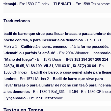
tlemajtl
- En: 1580 CF Index
TLENIAITL
- En: 1598 Tezozomoc
Traducciones
badil de barro que sirue para lleuar brasas, o para alumbrar d
noche con tea, o para incensar alos demonios.
- En: 1571
Molina 1
Cuillère à encens, encensoir. / à la forme possédée,
'-tlemah' ou parfois '-tlemâuh'.
- En: 2004 Wimmer
Incensario
"Mano del fuego"
- En: 1579 Durán
II-89 151 194 207 208 214
246(3), III-65, VI-88 109, VII-31, VIII-63 81, IX-37(2) 38 64
- En:
1580 CF Index
badi[l] de barro, o cosa seme[ja]nte para lleua
lumbre.
- En: 1571 Molina 2
Badil de barro que sirve para
llevar brasas o para alumbrar de noche con tea ô para incensa
a los demonios
- En: 1780 ? Bnf_361
II-194
- En: 1580 CF Inde
ynçensario
- En: 1598 Tezozomoc
Textos en Temoa