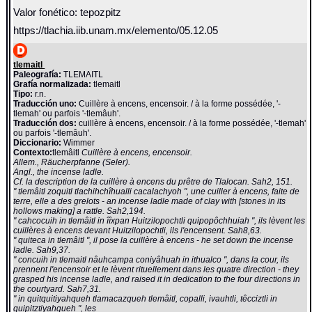
Valor fonético: tepozpitz
https://tlachia.iib.unam.mx/elemento/05.12.05
tlemaitl
Paleografía:
TLEMAITL
Grafía normalizada:
tlemaitl
Tipo:
r.n.
Traducción uno:
Cuillère à encens, encensoir. / à la forme possédée, '-
tlemah' ou parfois '-tlemâuh'.
Traducción dos:
cuillère à encens, encensoir. / à la forme possédée, '-tlemah'
ou parfois '-tlemâuh'.
Diccionario:
Wimmer
Contexto:
tlemâitl
Cuillère à encens, encensoir.
Allem., Räucherpfanne (Seler).
Angl., the incense ladle.
Cf. la description de la cuillère à encens du prêtre de Tlalocan. Sah2, 151.
" tlemâitl zoquitl tlachihchîhualli cacalachyoh ", une cuiller à encens, faite de
terre, elle a des grelots - an incense ladle made of clay with [stones in its
hollows making] a rattle. Sah2,194.
" cahcocuih in tlemâitl in îîxpan Huitzilopochtli quipopôchhuiah ", ils lèvent les
cuillères à encens devant Huitzilopochtli, ils l'encensent. Sah8,63.
" quiteca in tlemâitl ", il pose la cuillère à encens - he set down the incense
ladle. Sah9,37.
" concuih in tlemaitl nâuhcampa coniyâhuah in ithualco ", dans la cour, ils
prennent l'encensoir et le lèvent rituellement dans les quatre direction - they
grasped his incense ladle, and raised it in dedication to the four directions in
the courtyard. Sah7,31.
" in quitquitiyahqueh tlamacazqueh tlemâitl, copalli, ivauhtli, têcciztli in
quipitztiyahqueh ", les