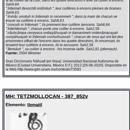
là au milieu de la cour; dans les quatre directions il lève sa cuiller à encens.
Sah9,64.
" întlemah tlexochtli ontôntiuh ", leur cuillères à encens pleines de braises.
Sah8,63.
" îmmâc onotiuh in întlemah in cecemmeh ", dans la main de chacun se
trouve sa cuillière à encens. Sah8,63.
" concuih in întlemah ", ils prennent leur cuillère àencens. Sah8,64.
" întlehtlemah ", chacun porte une cuiller à encens. Sah2,58.
" nâuhcâmpa ceceyaca ontlaiyâhuayah in tlamanimeh ontlenâmacayah
coniyâhuayah in întlemah conhuihuixoah ", chacun de ceux qui ont fait des
prisonniers offrait de l'encens dans les quatre directions, ils encensait, ils
levaient leur cuillière à encens, ils la secouent. Sah2,58.
" îtlemâuh ", sa cuiller à encens - his incense ladle. Sah2,81 (ytlemauh).
Fuente:
2004 Wimmer
Gran Diccionario Náhuatl [en línea]. Universidad Nacional Autónoma de
México [Ciudad Universitaria, México D.F.]: 2012 [29-08-2020]. Disponible en
la Web http://www.gdn.unam.mx/contexto/73593
MH: TETZMOLLOCAN - 387_852v
Elemento:
tlemaitl