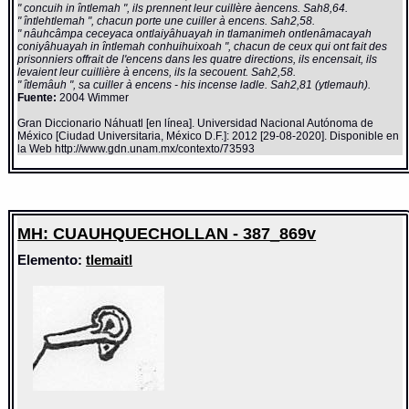
" concuih in întlemah ", ils prennent leur cuillère àencens. Sah8,64.
" întlehtlemah ", chacun porte une cuiller à encens. Sah2,58.
" nâuhcâmpa ceceyaca ontlaiyâhuayah in tlamanimeh ontlenâmacayah
coniyâhuayah in întlemah conhuihuixoah ", chacun de ceux qui ont fait des
prisonniers offrait de l'encens dans les quatre directions, ils encensait, ils
levaient leur cuillière à encens, ils la secouent. Sah2,58.
" îtlemâuh ", sa cuiller à encens - his incense ladle. Sah2,81 (ytlemauh).
Fuente:
2004 Wimmer
Gran Diccionario Náhuatl [en línea]. Universidad Nacional Autónoma de
México [Ciudad Universitaria, México D.F.]: 2012 [29-08-2020]. Disponible en
la Web http://www.gdn.unam.mx/contexto/73593
MH: CUAUHQUECHOLLAN - 387_869v
Elemento:
tlemaitl