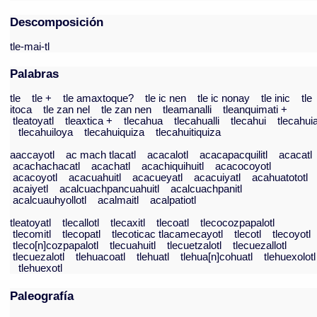
Descomposición
tle-mai-tl
Palabras
tle
tle +
tle amaxtoque?
tle ic nen
tle ic nonay
tle inic
tle
itoca
tle zan nel
tle zan nen
tleamanalli
tleanquimati +
tleatoyatl
tleaxtica +
tlecahua
tlecahualli
tlecahui
tlecahui
tlecahuiloya
tlecahuiquiza
tlecahuitiquiza
aaccayotl
ac mach tlacatl
acacalotl
acacapacquilitl
acacatl
acachachacatl
acachatl
acachiquihuitl
acacocoyotl
acacoyotl
acacuahuitl
acacueyatl
acacuiyatl
acahuatototl
acaiyetl
acalcuachpancuahuitl
acalcuachpanitl
acalcuauhyollotl
acalmaitl
acalpatiotl
tleatoyatl
tlecallotl
tlecaxitl
tlecoatl
tlecocozpapalotl
tlecomitl
tlecopatl
tlecoticac tlacamecayotl
tlecotl
tlecoyotl
tleco[n]cozpapalotl
tlecuahuitl
tlecuetzalotl
tlecuezallotl
tlecuezalotl
tlehuacoatl
tlehuatl
tlehua[n]cohuatl
tlehuexolotl
tlehuexotl
Paleografía