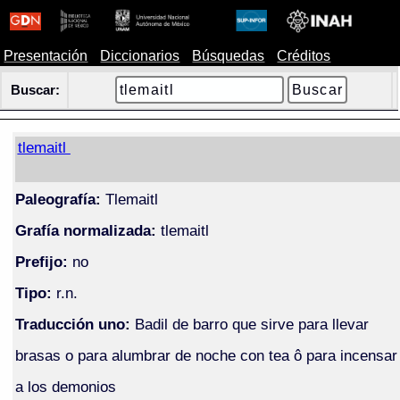
Presentación
Diccionarios
Búsquedas
Créditos
Buscar:
tlemaitl
Paleografía:
Tlemaitl
Grafía normalizada:
tlemaitl
Prefijo:
no
Tipo:
r.n.
Traducción uno:
Badil de barro que sirve para llevar
brasas o para alumbrar de noche con tea ô para incensar
a los demonios