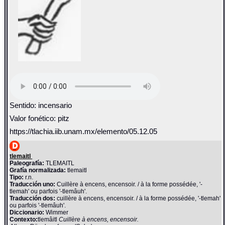
Sentido: incensario
Valor fonético: pitz
https://tlachia.iib.unam.mx/elemento/05.12.05
tlemaitl
Paleografía:
TLEMAITL
Grafía normalizada:
tlemaitl
Tipo:
r.n.
Traducción uno:
Cuillère à encens, encensoir. / à la forme possédée, '-
tlemah' ou parfois '-tlemâuh'.
Traducción dos:
cuillère à encens, encensoir. / à la forme possédée, '-tlemah'
ou parfois '-tlemâuh'.
Diccionario:
Wimmer
Contexto:
tlemâitl
Cuillère à encens, encensoir.