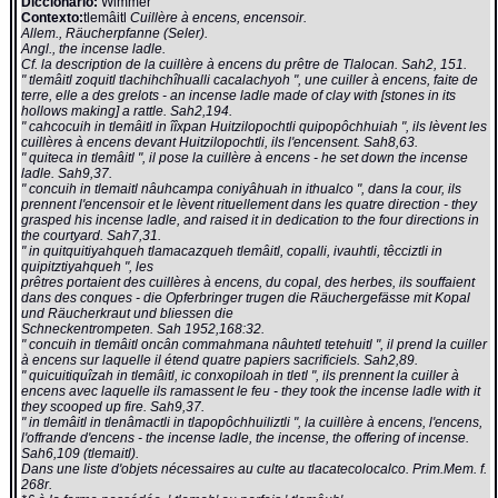
Diccionario:
Wimmer
Contexto:
tlemâitl
Cuillère à encens, encensoir.
Allem., Räucherpfanne (Seler).
Angl., the incense ladle.
Cf. la description de la cuillère à encens du prêtre de Tlalocan. Sah2, 151.
" tlemâitl zoquitl tlachihchîhualli cacalachyoh ", une cuiller à encens, faite de
terre, elle a des grelots - an incense ladle made of clay with [stones in its
hollows making] a rattle. Sah2,194.
" cahcocuih in tlemâitl in îîxpan Huitzilopochtli quipopôchhuiah ", ils lèvent les
cuillères à encens devant Huitzilopochtli, ils l'encensent. Sah8,63.
" quiteca in tlemâitl ", il pose la cuillère à encens - he set down the incense
ladle. Sah9,37.
" concuih in tlemaitl nâuhcampa coniyâhuah in ithualco ", dans la cour, ils
prennent l'encensoir et le lèvent rituellement dans les quatre direction - they
grasped his incense ladle, and raised it in dedication to the four directions in
the courtyard. Sah7,31.
" in quitquitiyahqueh tlamacazqueh tlemâitl, copalli, ivauhtli, têcciztli in
quipitztiyahqueh ", les
prêtres portaient des cuillères à encens, du copal, des herbes, ils souffaient
dans des conques - die Opferbringer trugen die Räuchergefässe mit Kopal
und Räucherkraut und bliessen die
Schneckentrompeten. Sah 1952,168:32.
" concuih in tlemâitl oncân commahmana nâuhtetl tetehuitl ", il prend la cuiller
à encens sur laquelle il étend quatre papiers sacrificiels. Sah2,89.
" quicuitiquîzah in tlemâitl, ic conxopiloah in tletl ", ils prennent la cuiller à
encens avec laquelle ils ramassent le feu - they took the incense ladle with it
they scooped up fire. Sah9,37.
" in tlemâitl in tlenâmactli in tlapopôchhuiliztli ", la cuillère à encens, l'encens,
l'offrande d'encens - the incense ladle, the incense, the offering of incense.
Sah6,109 (tlemaitl).
Dans une liste d'objets nécessaires au culte au tlacatecolocalco. Prim.Mem. f.
268r.