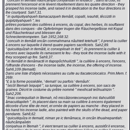
" concuih in tlemaitl nâuhcampa coniyâhuah in ithualco ", dans la cour, ils
prennent l'encensoir et le lèvent rituellement dans les quatre direction - they
grasped his incense ladle, and raised it in dedication to the four directions in
the courtyard. Sah7,31.
" in quitquitiyahqueh tlamacazqueh tlemâitl, copalli, ivauhtli, têcciztli in
quipitztiyahqueh ", les
prêtres portaient des cuillères à encens, du copal, des herbes, ils souffaient
dans des conques - die Opferbringer trugen die Räuchergefässe mit Kopal
und Räucherkraut und bliessen die
Schneckentrompeten. Sah 1952,168:32.
" concuih in tlemâitl oncân commahmana nâuhtetl tetehuitl ", il prend la cuiller
à encens sur laquelle il étend quatre papiers sacrificiels. Sah2,89.
" quicuitiquîzah in tlemâitl, ic conxopiloah in tletl ", ils prennent la cuiller à
encens avec laquelle ils ramassent le feu - they took the incense ladle with it
they scooped up fire. Sah9,37.
" in tlemâitl in tlenâmactli in tlapopôchhuiliztli ", la cuillère à encens, l'encens,
l'offrande d'encens - the incense ladle, the incense, the offering of incense.
Sah6,109 (tlemaitl).
Dans une liste d'objets nécessaires au culte au tlacatecolocalco. Prim.Mem. f.
268r.
*£ à la forme possédée, '-tlemah' ou parfois '-tlemâuh'.
" îxicôl îtlemah îxiquipil ", sa tunique, sa cuillère à encens, son sacs de
graines. Décrit le costume du prêtre nommé " mexihcatl teôhuahtzin ".
Sah2,206.
" îmac contequiliah in îtlemah, nô miccâtzontecomayoh inic tlahcuilôlli
âmacuitlapileh ", ils placent dans sa main sa cuillère à encens également
décorée d'une tête de mort, et ornée de papiers au manche - they placed in
his hand his incense ladle, also painted with the skulls of the dead, and paper
pendants. Sah8,62.
" quicuitiquîza in tlemaitl, niman ye ic tlenâmaca, in oncân ithualnepantlah:
nâuhcâmpaîxtin
coniyahua in îtlemah ", il vient tenant sa cuiller à encens, aussitôt il encense,