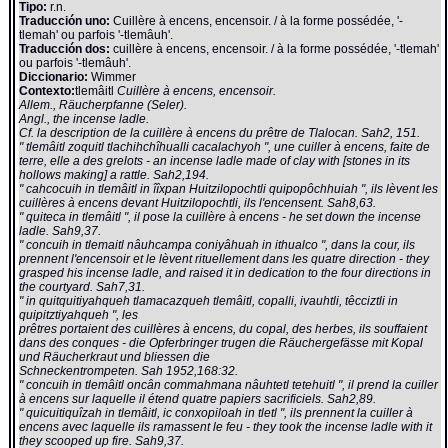
Tipo:
r.n.
Traducción uno:
Cuillère à encens, encensoir. / à la forme possédée, '-
tlemah' ou parfois '-tlemâuh'.
Traducción dos:
cuillère à encens, encensoir. / à la forme possédée, '-tlemah'
ou parfois '-tlemâuh'.
Diccionario:
Wimmer
Contexto:
tlemâitl
Cuillère à encens, encensoir.
Allem., Räucherpfanne (Seler).
Angl., the incense ladle.
Cf. la description de la cuillère à encens du prêtre de Tlalocan. Sah2, 151.
" tlemâitl zoquitl tlachihchîhualli cacalachyoh ", une cuiller à encens, faite de
terre, elle a des grelots - an incense ladle made of clay with [stones in its
hollows making] a rattle. Sah2,194.
" cahcocuih in tlemâitl in îîxpan Huitzilopochtli quipopôchhuiah ", ils lèvent les
cuillères à encens devant Huitzilopochtli, ils l'encensent. Sah8,63.
" quiteca in tlemâitl ", il pose la cuillère à encens - he set down the incense
ladle. Sah9,37.
" concuih in tlemaitl nâuhcampa coniyâhuah in ithualco ", dans la cour, ils
prennent l'encensoir et le lèvent rituellement dans les quatre direction - they
grasped his incense ladle, and raised it in dedication to the four directions in
the courtyard. Sah7,31.
" in quitquitiyahqueh tlamacazqueh tlemâitl, copalli, ivauhtli, têcciztli in
quipitztiyahqueh ", les
prêtres portaient des cuillères à encens, du copal, des herbes, ils souffaient
dans des conques - die Opferbringer trugen die Räuchergefässe mit Kopal
und Räucherkraut und bliessen die
Schneckentrompeten. Sah 1952,168:32.
" concuih in tlemâitl oncân commahmana nâuhtetl tetehuitl ", il prend la cuiller
à encens sur laquelle il étend quatre papiers sacrificiels. Sah2,89.
" quicuitiquîzah in tlemâitl, ic conxopiloah in tletl ", ils prennent la cuiller à
encens avec laquelle ils ramassent le feu - they took the incense ladle with it
they scooped up fire. Sah9,37.