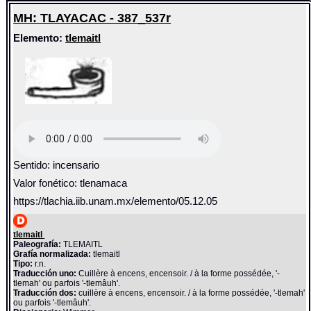
MH: TLAYACAC - 387_537r
Elemento:
tlemaitl
Sentido: incensario
Valor fonético: tlenamaca
https://tlachia.iib.unam.mx/elemento/05.12.05
tlemaitl
Paleografía:
TLEMAITL
Grafía normalizada:
tlemaitl
Tipo:
r.n.
Traducción uno:
Cuillère à encens, encensoir. / à la forme possédée, '-
tlemah' ou parfois '-tlemâuh'.
Traducción dos:
cuillère à encens, encensoir. / à la forme possédée, '-tlemah'
ou parfois '-tlemâuh'.