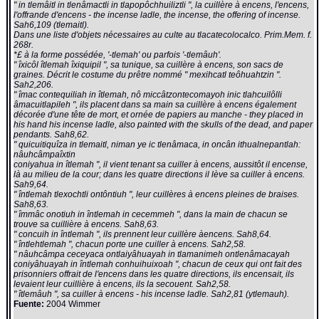
" in tlemâitl in tlenâmactli in tlapopôchhuiliztli ", la cuillère à encens, l'encens,
l'offrande d'encens - the incense ladle, the incense, the offering of incense.
Sah6,109 (tlemaitl).
Dans une liste d'objets nécessaires au culte au tlacatecolocalco. Prim.Mem. f.
268r.
*£ à la forme possédée, '-tlemah' ou parfois '-tlemâuh'.
" îxicôl îtlemah îxiquipil ", sa tunique, sa cuillère à encens, son sacs de
graines. Décrit le costume du prêtre nommé " mexihcatl teôhuahtzin ".
Sah2,206.
" îmac contequiliah in îtlemah, nô miccâtzontecomayoh inic tlahcuilôlli
âmacuitlapileh ", ils placent dans sa main sa cuillère à encens également
décorée d'une tête de mort, et ornée de papiers au manche - they placed in
his hand his incense ladle, also painted with the skulls of the dead, and paper
pendants. Sah8,62.
" quicuitiquîza in tlemaitl, niman ye ic tlenâmaca, in oncân ithualnepantlah:
nâuhcâmpaîxtin
coniyahua in îtlemah ", il vient tenant sa cuiller à encens, aussitôt il encense,
là au milieu de la cour; dans les quatre directions il lève sa cuiller à encens.
Sah9,64.
" întlemah tlexochtli ontôntiuh ", leur cuillères à encens pleines de braises.
Sah8,63.
" îmmâc onotiuh in întlemah in cecemmeh ", dans la main de chacun se
trouve sa cuillière à encens. Sah8,63.
" concuih in întlemah ", ils prennent leur cuillère àencens. Sah8,64.
" întlehtlemah ", chacun porte une cuiller à encens. Sah2,58.
" nâuhcâmpa ceceyaca ontlaiyâhuayah in tlamanimeh ontlenâmacayah
coniyâhuayah in întlemah conhuihuixoah ", chacun de ceux qui ont fait des
prisonniers offrait de l'encens dans les quatre directions, ils encensait, ils
levaient leur cuillière à encens, ils la secouent. Sah2,58.
" îtlemâuh ", sa cuiller à encens - his incense ladle. Sah2,81 (ytlemauh).
Fuente:
2004 Wimmer