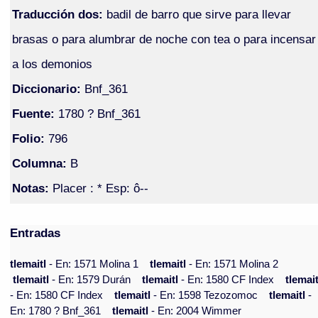
Traducción dos:
badil de barro que sirve para llevar
brasas o para alumbrar de noche con tea o para incensar
a los demonios
Diccionario:
Bnf_361
Fuente:
1780 ? Bnf_361
Folio:
796
Columna:
B
Notas:
Placer : * Esp: ô--
Entradas
tlemaitl
- En: 1571 Molina 1
tlemaitl
- En: 1571 Molina 2
tlemaitl
- En: 1579 Durán
tlemaitl
- En: 1580 CF Index
tlemait
- En: 1580 CF Index
tlemaitl
- En: 1598 Tezozomoc
tlemaitl
-
En: 1780 ? Bnf_361
tlemaitl
- En: 2004 Wimmer