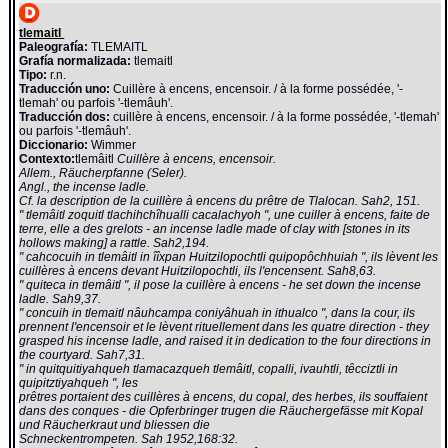
tlemaitl
Paleografía:
TLEMAITL
Grafía normalizada:
tlemaitl
Tipo:
r.n.
Traducción uno:
Cuillère à encens, encensoir. / à la forme possédée, '-
tlemah' ou parfois '-tlemâuh'.
Traducción dos:
cuillère à encens, encensoir. / à la forme possédée, '-tlemah'
ou parfois '-tlemâuh'.
Diccionario:
Wimmer
Contexto:
tlemâitl
Cuillère à encens, encensoir.
Allem., Räucherpfanne (Seler).
Angl., the incense ladle.
Cf. la description de la cuillère à encens du prêtre de Tlalocan. Sah2, 151.
" tlemâitl zoquitl tlachihchîhualli cacalachyoh ", une cuiller à encens, faite de
terre, elle a des grelots - an incense ladle made of clay with [stones in its
hollows making] a rattle. Sah2,194.
" cahcocuih in tlemâitl in îîxpan Huitzilopochtli quipopôchhuiah ", ils lèvent les
cuillères à encens devant Huitzilopochtli, ils l'encensent. Sah8,63.
" quiteca in tlemâitl ", il pose la cuillère à encens - he set down the incense
ladle. Sah9,37.
" concuih in tlemaitl nâuhcampa coniyâhuah in ithualco ", dans la cour, ils
prennent l'encensoir et le lèvent rituellement dans les quatre direction - they
grasped his incense ladle, and raised it in dedication to the four directions in
the courtyard. Sah7,31.
" in quitquitiyahqueh tlamacazqueh tlemâitl, copalli, ivauhtli, têcciztli in
quipitztiyahqueh ", les
prêtres portaient des cuillères à encens, du copal, des herbes, ils souffaient
dans des conques - die Opferbringer trugen die Räuchergefässe mit Kopal
und Räucherkraut und bliessen die
Schneckentrompeten. Sah 1952,168:32.