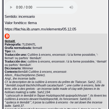
Sentido: incensario
Valor fonético: tlema
https://tlachia.iib.unam.mx/elemento/05.12.05
tlemaitl
Paleografía:
TLEMAITL
Grafía normalizada:
tlemaitl
Tipo:
r.n.
Traducción uno:
Cuillère à encens, encensoir. / à la forme possédée, '-
tlemah' ou parfois '-tlemâuh'.
Traducción dos:
cuillère à encens, encensoir. / à la forme possédée, '-tlemah'
ou parfois '-tlemâuh'.
Diccionario:
Wimmer
Contexto:
tlemâitl
Cuillère à encens, encensoir.
Allem., Räucherpfanne (Seler).
Angl., the incense ladle.
Cf. la description de la cuillère à encens du prêtre de Tlalocan. Sah2, 151.
" tlemâitl zoquitl tlachihchîhualli cacalachyoh ", une cuiller à encens, faite de
terre, elle a des grelots - an incense ladle made of clay with [stones in its
hollows making] a rattle. Sah2,194.
" cahcocuih in tlemâitl in îîxpan Huitzilopochtli quipopôchhuiah ", ils lèvent les
cuillères à encens devant Huitzilopochtli, ils l'encensent. Sah8,63.
" quiteca in tlemâitl ", il pose la cuillère à encens - he set down the incense
ladle. Sah9,37.