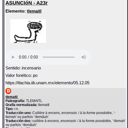
ASUNCIóN - A23r
Elemento:
tlemaitl
Sentido: incensario
Valor fonético: po
https://tlachia.iib.unam.mx/elemento/05.12.05
tlemaitl
Paleografía:
TLEMAITL
Grafía normalizada:
tlemaitl
Tipo:
r.n.
Traducción uno:
Cuillère à encens, encensoir. / à la forme possédée, '-
tlemah' ou parfois '-tlemâuh'.
Traducción dos:
cuillère à encens, encensoir. / à la forme possédée, '-tlemah'
ou parfois '-tlemâuh'.