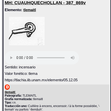
MH: CUAUHQUECHOLLAN - 387_869v
Elemento:
tlemaitl
Sentido: incensario
Valor fonético: tlema
https://tlachia.iib.unam.mx/elemento/05.12.05
tlemaitl
Paleografía:
TLEMAITL
Grafía normalizada:
tlemaitl
Tipo:
r.n.
Traducción uno:
Cuillère à encens, encensoir. / à la forme possédée, '-
tlemah' ou parfois '-tlemâuh'.