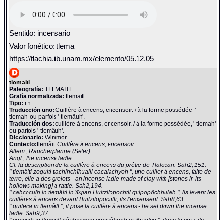
Sentido: incensario
Valor fonético: tlema
https://tlachia.iib.unam.mx/elemento/05.12.05
tlemaitl
Paleografía:
TLEMAITL
Grafía normalizada:
tlemaitl
Tipo:
r.n.
Traducción uno:
Cuillère à encens, encensoir. / à la forme possédée, '-
tlemah' ou parfois '-tlemâuh'.
Traducción dos:
cuillère à encens, encensoir. / à la forme possédée, '-tlemah'
ou parfois '-tlemâuh'.
Diccionario:
Wimmer
Contexto:
tlemâitl
Cuillère à encens, encensoir.
Allem., Räucherpfanne (Seler).
Angl., the incense ladle.
Cf. la description de la cuillère à encens du prêtre de Tlalocan. Sah2, 151.
" tlemâitl zoquitl tlachihchîhualli cacalachyoh ", une cuiller à encens, faite de
terre, elle a des grelots - an incense ladle made of clay with [stones in its
hollows making] a rattle. Sah2,194.
" cahcocuih in tlemâitl in îîxpan Huitzilopochtli quipopôchhuiah ", ils lèvent les
cuillères à encens devant Huitzilopochtli, ils l'encensent. Sah8,63.
" quiteca in tlemâitl ", il pose la cuillère à encens - he set down the incense
ladle. Sah9,37.