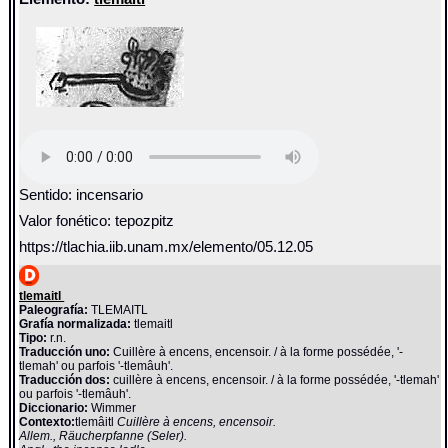
Sentido: incensario
Valor fonético: tepozpitz
https://tlachia.iib.unam.mx/elemento/05.12.05
tlemaitl
Paleografía:
TLEMAITL
Grafía normalizada:
tlemaitl
Tipo:
r.n.
Traducción uno:
Cuillère à encens, encensoir. / à la forme possédée, '-
tlemah' ou parfois '-tlemâuh'.
Traducción dos:
cuillère à encens, encensoir. / à la forme possédée, '-tlemah'
ou parfois '-tlemâuh'.
Diccionario:
Wimmer
Contexto:
tlemâitl
Cuillère à encens, encensoir.
Allem., Räucherpfanne (Seler).