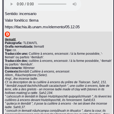
Sentido: incensario
Valor fonético: tlema
https://tlachia.iib.unam.mx/elemento/05.12.05
tlemaitl
Paleografía:
TLEMAITL
Grafía normalizada:
tlemaitl
Tipo:
r.n.
Traducción uno:
Cuillère à encens, encensoir. / à la forme possédée, '-
tlemah' ou parfois '-tlemâuh'.
Traducción dos:
cuillère à encens, encensoir. / à la forme possédée, '-tlemah'
ou parfois '-tlemâuh'.
Diccionario:
Wimmer
Contexto:
tlemâitl
Cuillère à encens, encensoir.
Allem., Räucherpfanne (Seler).
Angl., the incense ladle.
Cf. la description de la cuillère à encens du prêtre de Tlalocan. Sah2, 151.
" tlemâitl zoquitl tlachihchîhualli cacalachyoh ", une cuiller à encens, faite de
terre, elle a des grelots - an incense ladle made of clay with [stones in its
hollows making] a rattle. Sah2,194.
" cahcocuih in tlemâitl in îîxpan Huitzilopochtli quipopôchhuiah ", ils lèvent les
cuillères à encens devant Huitzilopochtli, ils l'encensent. Sah8,63.
" quiteca in tlemâitl ", il pose la cuillère à encens - he set down the incense
ladle. Sah9,37.
" concuih in tlemaitl nâuhcampa coniyâhuah in ithualco ", dans la cour, ils