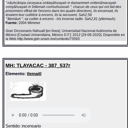
" nâuhcâmpa ceceyaca ontlaiyâhuayah in tlamanimeh ontlenâmacayah
coniyâhuayah in întlemah conhuihuixoah ", chacun de ceux qui ont fait des
prisonniers offrait de l'encens dans les quatre directions, ils encensait, ils
levaient leur cuillière à encens, ils la secouent. Sah2,58.
" îtlemâuh ", sa cuiller à encens - his incense ladle. Sah2,81 (ytlemauh).
Fuente:
2004 Wimmer
Gran Diccionario Náhuatl [en línea]. Universidad Nacional Autónoma de
México [Ciudad Universitaria, México D.F.]: 2012 [29-08-2020]. Disponible en
la Web http://www.gdn.unam.mx/contexto/73593
MH: TLAYACAC - 387_537r
Elemento:
tlemaitl
Sentido: incensario