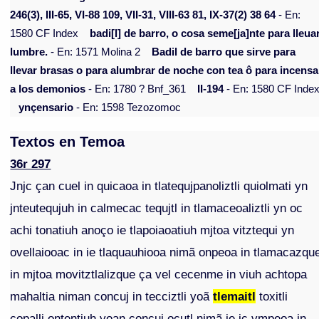
246(3), III-65, VI-88 109, VII-31, VIII-63 81, IX-37(2) 38 64
- En:
1580 CF Index
badi[l] de barro, o cosa seme[ja]nte para lleua
lumbre.
- En: 1571 Molina 2
Badil de barro que sirve para
llevar brasas o para alumbrar de noche con tea ô para incensa
a los demonios
- En: 1780 ? Bnf_361
II-194
- En: 1580 CF Inde
ynçensario
- En: 1598 Tezozomoc
Textos en Temoa
36r 297
Jnjc çan cuel in quicaoa in tlatequjpanoliztli quiolmati yn
jnteutequjuh in calmecac tequjtl in tlamaceoaliztli yn oc
achi tonatiuh anoço ie tlapoiaoatiuh mjtoa vitztequi yn
ovellaiooac in ie tlaquauhiooa nimã onpeoa in tlamacazqu
in mjtoa movitztlalizque ça vel cecenme in viuh achtopa
mahaltia niman concuj in tecciztli yoã
tlemaitl
toxitli
copalli ontentiuh yoan concuj ocutl njmã ie ic vmpeoa in