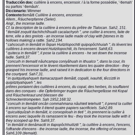
Traducción dos:
cuillère à encens, encensoir. / à la forme possédée, '-tlemah'
ou parfois '-tlemâuh'.
Diccionario:
Wimmer
Contexto:
tlemâitl
Cuillère à encens, encensoir.
Allem., Räucherpfanne (Seler).
Angl., the incense ladle.
Cf. la description de la cuillère à encens du prêtre de Tlalocan. Sah2, 151.
" tlemâitl zoquitl tlachihchîhualli cacalachyoh ", une cuiller à encens, faite de
terre, elle a des grelots - an incense ladle made of clay with [stones in its
hollows making] a rattle. Sah2,194.
" cahcocuih in tlemâitl in îîxpan Huitzilopochtli quipopôchhuiah ", ils lèvent les
cuillères à encens devant Huitzilopochtli, ils l'encensent. Sah8,63.
" quiteca in tlemâitl ", il pose la cuillère à encens - he set down the incense
ladle. Sah9,37.
" concuih in tlemaitl nâuhcampa coniyâhuah in ithualco ", dans la cour, ils
prennent l'encensoir et le lèvent rituellement dans les quatre direction - they
grasped his incense ladle, and raised it in dedication to the four directions in
the courtyard. Sah7,31.
" in quitquitiyahqueh tlamacazqueh tlemâitl, copalli, ivauhtli, têcciztli in
quipitztiyahqueh ", les
prêtres portaient des cuillères à encens, du copal, des herbes, ils souffaient
dans des conques - die Opferbringer trugen die Räuchergefässe mit Kopal
und Räucherkraut und bliessen die
Schneckentrompeten. Sah 1952,168:32.
" concuih in tlemâitl oncân commahmana nâuhtetl tetehuitl ", il prend la cuiller
à encens sur laquelle il étend quatre papiers sacrificiels. Sah2,89.
" quicuitiquîzah in tlemâitl, ic conxopiloah in tletl ", ils prennent la cuiller à
encens avec laquelle ils ramassent le feu - they took the incense ladle with it
they scooped up fire. Sah9,37.
" in tlemâitl in tlenâmactli in tlapopôchhuiliztli ", la cuillère à encens, l'encens,
l'offrande d'encens - the incense ladle, the incense, the offering of incense.
Sah6,109 (tlemaitl).