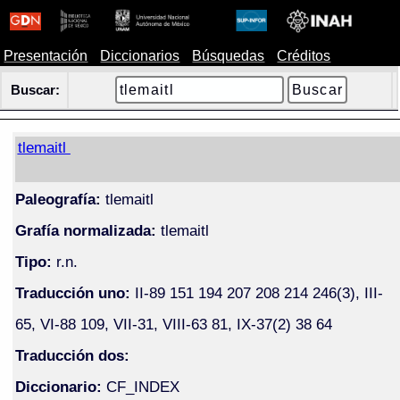
Presentación
Diccionarios
Búsquedas
Créditos
Buscar:
tlemaitl
Paleografía:
tlemaitl
Grafía normalizada:
tlemaitl
Tipo:
r.n.
Traducción uno:
II-89 151 194 207 208 214 246(3), III-
65, VI-88 109, VII-31, VIII-63 81, IX-37(2) 38 64
Traducción dos:
Diccionario:
CF_INDEX