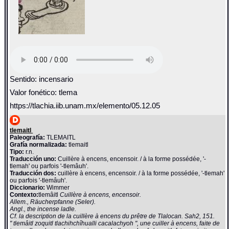
Sentido: incensario
Valor fonético: tlema
https://tlachia.iib.unam.mx/elemento/05.12.05
tlemaitl
Paleografía:
TLEMAITL
Grafía normalizada:
tlemaitl
Tipo:
r.n.
Traducción uno:
Cuillère à encens, encensoir. / à la forme possédée, '-
tlemah' ou parfois '-tlemâuh'.
Traducción dos:
cuillère à encens, encensoir. / à la forme possédée, '-tlemah'
ou parfois '-tlemâuh'.
Diccionario:
Wimmer
Contexto:
tlemâitl
Cuillère à encens, encensoir.
Allem., Räucherpfanne (Seler).
Angl., the incense ladle.
Cf. la description de la cuillère à encens du prêtre de Tlalocan. Sah2, 151.
" tlemâitl zoquitl tlachihchîhualli cacalachyoh ", une cuiller à encens, faite de