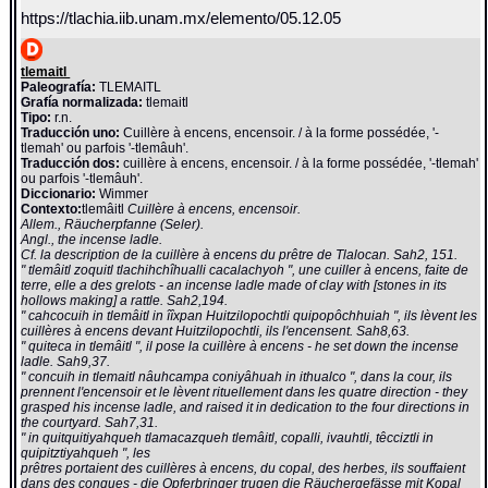
https://tlachia.iib.unam.mx/elemento/05.12.05
tlemaitl
Paleografía:
TLEMAITL
Grafía normalizada:
tlemaitl
Tipo:
r.n.
Traducción uno:
Cuillère à encens, encensoir. / à la forme possédée, '-
tlemah' ou parfois '-tlemâuh'.
Traducción dos:
cuillère à encens, encensoir. / à la forme possédée, '-tlemah'
ou parfois '-tlemâuh'.
Diccionario:
Wimmer
Contexto:
tlemâitl
Cuillère à encens, encensoir.
Allem., Räucherpfanne (Seler).
Angl., the incense ladle.
Cf. la description de la cuillère à encens du prêtre de Tlalocan. Sah2, 151.
" tlemâitl zoquitl tlachihchîhualli cacalachyoh ", une cuiller à encens, faite de
terre, elle a des grelots - an incense ladle made of clay with [stones in its
hollows making] a rattle. Sah2,194.
" cahcocuih in tlemâitl in îîxpan Huitzilopochtli quipopôchhuiah ", ils lèvent les
cuillères à encens devant Huitzilopochtli, ils l'encensent. Sah8,63.
" quiteca in tlemâitl ", il pose la cuillère à encens - he set down the incense
ladle. Sah9,37.
" concuih in tlemaitl nâuhcampa coniyâhuah in ithualco ", dans la cour, ils
prennent l'encensoir et le lèvent rituellement dans les quatre direction - they
grasped his incense ladle, and raised it in dedication to the four directions in
the courtyard. Sah7,31.
" in quitquitiyahqueh tlamacazqueh tlemâitl, copalli, ivauhtli, têcciztli in
quipitztiyahqueh ", les
prêtres portaient des cuillères à encens, du copal, des herbes, ils souffaient
dans des conques - die Opferbringer trugen die Räuchergefässe mit Kopal