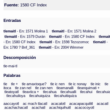
Fuente:
1580 CF Index
Entradas
tlemaitl
- En: 1571 Molina 1
tlemaitl
- En: 1571 Molina 2
tlemaitl
- En: 1579 Durán
tlemaitl
- En: 1580 CF Index
tlemait
- En: 1580 CF Index
tlemaitl
- En: 1598 Tezozomoc
tlemaitl
-
En: 1780 ? Bnf_361
tlemaitl
- En: 2004 Wimmer
Descomposición
tle-mai-tl
Palabras
tle
tle +
tle amaxtoque?
tle ic nen
tle ic nonay
tle inic
tle
itoca
tle zan nel
tle zan nen
tleamanalli
tleanquimati +
tleatoyatl
tleaxtica +
tlecahua
tlecahualli
tlecahui
tlecahui
tlecahuiloya
tlecahuiquiza
tlecahuitiquiza
aaccayotl
ac mach tlacatl
acacalotl
acacapacquilitl
acacatl
acachachacatl
acachatl
acachiquihuitl
acacocoyotl