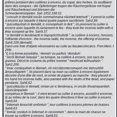
prêtres portaient des cuillères à encens, du copal, des herbes, ils souffaient
dans des conques - die Opferbringer trugen die Räuchergefässe mit Kopal
und Räucherkraut und bliessen die
Schneckentrompeten. Sah 1952,168:32.
" concuih in tlemâitl oncân commahmana nâuhtetl tetehuitl ", il prend la cuiller
à encens sur laquelle il étend quatre papiers sacrificiels. Sah2,89.
" quicuitiquîzah in tlemâitl, ic conxopiloah in tletl ", ils prennent la cuiller à
encens avec laquelle ils ramassent le feu - they took the incense ladle with it
they scooped up fire. Sah9,37.
" in tlemâitl in tlenâmactli in tlapopôchhuiliztli ", la cuillère à encens, l'encens,
l'offrande d'encens - the incense ladle, the incense, the offering of incense.
Sah6,109 (tlemaitl).
Dans une liste d'objets nécessaires au culte au tlacatecolocalco. Prim.Mem. f.
268r.
*£ à la forme possédée, '-tlemah' ou parfois '-tlemâuh'.
" îxicôl îtlemah îxiquipil ", sa tunique, sa cuillère à encens, son sacs de
graines. Décrit le costume du prêtre nommé " mexihcatl teôhuahtzin ".
Sah2,206.
" îmac contequiliah in îtlemah, nô miccâtzontecomayoh inic tlahcuilôlli
âmacuitlapileh ", ils placent dans sa main sa cuillère à encens également
décorée d'une tête de mort, et ornée de papiers au manche - they placed in
his hand his incense ladle, also painted with the skulls of the dead, and paper
pendants. Sah8,62.
" quicuitiquîza in tlemaitl, niman ye ic tlenâmaca, in oncân ithualnepantlah:
nâuhcâmpaîxtin
coniyahua in îtlemah ", il vient tenant sa cuiller à encens, aussitôt il encense,
là au milieu de la cour; dans les quatre directions il lève sa cuiller à encens.
Sah9,64.
" întlemah tlexochtli ontôntiuh ", leur cuillères à encens pleines de braises.
Sah8,63.
" îmmâc onotiuh in întlemah in cecemmeh ", dans la main de chacun se
trouve sa cuillière à encens. Sah8,63.