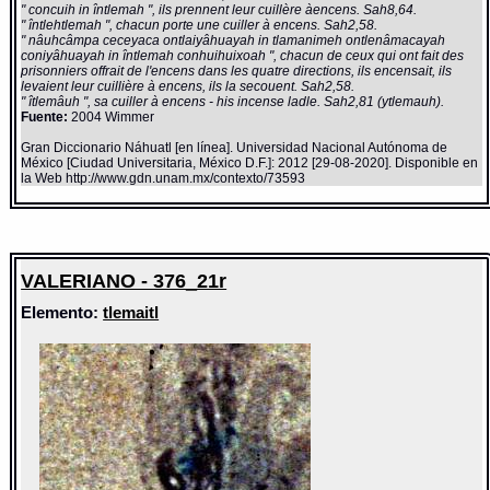
" concuih in întlemah ", ils prennent leur cuillère àencens. Sah8,64.
" întlehtlemah ", chacun porte une cuiller à encens. Sah2,58.
" nâuhcâmpa ceceyaca ontlaiyâhuayah in tlamanimeh ontlenâmacayah
coniyâhuayah in întlemah conhuihuixoah ", chacun de ceux qui ont fait des
prisonniers offrait de l'encens dans les quatre directions, ils encensait, ils
levaient leur cuillière à encens, ils la secouent. Sah2,58.
" îtlemâuh ", sa cuiller à encens - his incense ladle. Sah2,81 (ytlemauh).
Fuente:
2004 Wimmer
Gran Diccionario Náhuatl [en línea]. Universidad Nacional Autónoma de
México [Ciudad Universitaria, México D.F.]: 2012 [29-08-2020]. Disponible en
la Web http://www.gdn.unam.mx/contexto/73593
VALERIANO - 376_21r
Elemento:
tlemaitl