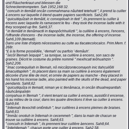
und Räucherkraut und bliessen die
Schneckentrompeten. Sah 1952,168:32.
" concuih in tlemâitl oncân commahmana nâuhtetl tetehuitl ", il prend la cuiller
à encens sur laquelle il étend quatre papiers sacrificiels. Sah2,89.
" quicuitiquîzah in tlemâitl, ic conxopiloah in tletl ", ils prennent la cuiller à
encens avec laquelle ils ramassent le feu - they took the incense ladle with it
they scooped up fire. Sah9,37.
" in tlemâitl in tlenâmactli in tlapopôchhuiliztli ", la cuillère à encens, l'encens,
l'offrande d'encens - the incense ladle, the incense, the offering of incense.
Sah6,109 (tlemaitl).
Dans une liste d'objets nécessaires au culte au tlacatecolocalco. Prim.Mem. f.
268r.
*£ à la forme possédée, '-tlemah' ou parfois '-tlemâuh'.
" îxicôl îtlemah îxiquipil ", sa tunique, sa cuillère à encens, son sacs de
graines. Décrit le costume du prêtre nommé " mexihcatl teôhuahtzin ".
Sah2,206.
" îmac contequiliah in îtlemah, nô miccâtzontecomayoh inic tlahcuilôlli
âmacuitlapileh ", ils placent dans sa main sa cuillère à encens également
décorée d'une tête de mort, et ornée de papiers au manche - they placed in
his hand his incense ladle, also painted with the skulls of the dead, and paper
pendants. Sah8,62.
" quicuitiquîza in tlemaitl, niman ye ic tlenâmaca, in oncân ithualnepantlah:
nâuhcâmpaîxtin
coniyahua in îtlemah ", il vient tenant sa cuiller à encens, aussitôt il encense,
là au milieu de la cour; dans les quatre directions il lève sa cuiller à encens.
Sah9,64.
" întlemah tlexochtli ontôntiuh ", leur cuillères à encens pleines de braises.
Sah8,63.
" îmmâc onotiuh in întlemah in cecemmeh ", dans la main de chacun se
trouve sa cuillière à encens. Sah8,63.
" concuih in întlemah ", ils prennent leur cuillère àencens. Sah8,64.
" întlehtlemah ", chacun porte une cuiller à encens. Sah2,58.