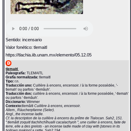
Sentido: incensario
Valor fonético: tlemaitl
https://tlachia.iib.unam.mx/elemento/05.12.05
tlemaitl
Paleografía:
TLEMAITL
Grafía normalizada:
tlemaitl
Tipo:
r.n.
Traducción uno:
Cuillère à encens, encensoir. / à la forme possédée, '-
tlemah' ou parfois '-tlemâuh'.
Traducción dos:
cuillère à encens, encensoir. / à la forme possédée, '-tlemah'
ou parfois '-tlemâuh'.
Diccionario:
Wimmer
Contexto:
tlemâitl
Cuillère à encens, encensoir.
Allem., Räucherpfanne (Seler).
Angl., the incense ladle.
Cf. la description de la cuillère à encens du prêtre de Tlalocan. Sah2, 151.
" tlemâitl zoquitl tlachihchîhualli cacalachyoh ", une cuiller à encens, faite de
terre, elle a des grelots - an incense ladle made of clay with [stones in its
hollows making] a rattle. Sah2,194.