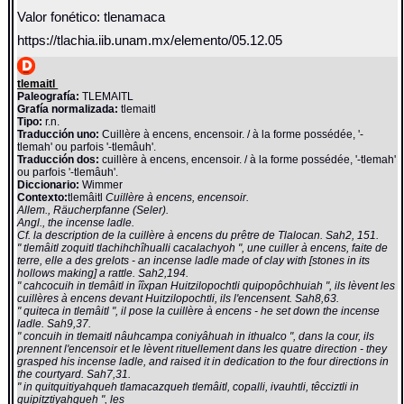
Valor fonético: tlenamaca
https://tlachia.iib.unam.mx/elemento/05.12.05
tlemaitl
Paleografía:
TLEMAITL
Grafía normalizada:
tlemaitl
Tipo:
r.n.
Traducción uno:
Cuillère à encens, encensoir. / à la forme possédée, '-
tlemah' ou parfois '-tlemâuh'.
Traducción dos:
cuillère à encens, encensoir. / à la forme possédée, '-tlemah'
ou parfois '-tlemâuh'.
Diccionario:
Wimmer
Contexto:
tlemâitl
Cuillère à encens, encensoir.
Allem., Räucherpfanne (Seler).
Angl., the incense ladle.
Cf. la description de la cuillère à encens du prêtre de Tlalocan. Sah2, 151.
" tlemâitl zoquitl tlachihchîhualli cacalachyoh ", une cuiller à encens, faite de
terre, elle a des grelots - an incense ladle made of clay with [stones in its
hollows making] a rattle. Sah2,194.
" cahcocuih in tlemâitl in îîxpan Huitzilopochtli quipopôchhuiah ", ils lèvent les
cuillères à encens devant Huitzilopochtli, ils l'encensent. Sah8,63.
" quiteca in tlemâitl ", il pose la cuillère à encens - he set down the incense
ladle. Sah9,37.
" concuih in tlemaitl nâuhcampa coniyâhuah in ithualco ", dans la cour, ils
prennent l'encensoir et le lèvent rituellement dans les quatre direction - they
grasped his incense ladle, and raised it in dedication to the four directions in
the courtyard. Sah7,31.
" in quitquitiyahqueh tlamacazqueh tlemâitl, copalli, ivauhtli, têcciztli in
quipitztiyahqueh ", les