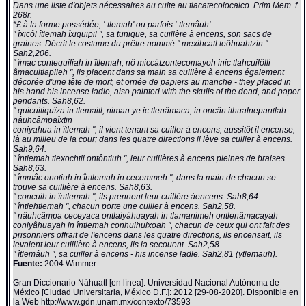
Dans une liste d'objets nécessaires au culte au tlacatecolocalco. Prim.Mem. f.
268r.
*£ à la forme possédée, '-tlemah' ou parfois '-tlemâuh'.
" îxicôl îtlemah îxiquipil ", sa tunique, sa cuillère à encens, son sacs de
graines. Décrit le costume du prêtre nommé " mexihcatl teôhuahtzin ".
Sah2,206.
" îmac contequiliah in îtlemah, nô miccâtzontecomayoh inic tlahcuilôlli
âmacuitlapileh ", ils placent dans sa main sa cuillère à encens également
décorée d'une tête de mort, et ornée de papiers au manche - they placed in
his hand his incense ladle, also painted with the skulls of the dead, and paper
pendants. Sah8,62.
" quicuitiquîza in tlemaitl, niman ye ic tlenâmaca, in oncân ithualnepantlah:
nâuhcâmpaîxtin
coniyahua in îtlemah ", il vient tenant sa cuiller à encens, aussitôt il encense,
là au milieu de la cour; dans les quatre directions il lève sa cuiller à encens.
Sah9,64.
" întlemah tlexochtli ontôntiuh ", leur cuillères à encens pleines de braises.
Sah8,63.
" îmmâc onotiuh in întlemah in cecemmeh ", dans la main de chacun se
trouve sa cuillière à encens. Sah8,63.
" concuih in întlemah ", ils prennent leur cuillère àencens. Sah8,64.
" întlehtlemah ", chacun porte une cuiller à encens. Sah2,58.
" nâuhcâmpa ceceyaca ontlaiyâhuayah in tlamanimeh ontlenâmacayah
coniyâhuayah in întlemah conhuihuixoah ", chacun de ceux qui ont fait des
prisonniers offrait de l'encens dans les quatre directions, ils encensait, ils
levaient leur cuillière à encens, ils la secouent. Sah2,58.
" îtlemâuh ", sa cuiller à encens - his incense ladle. Sah2,81 (ytlemauh).
Fuente:
2004 Wimmer
Gran Diccionario Náhuatl [en línea]. Universidad Nacional Autónoma de
México [Ciudad Universitaria, México D.F.]: 2012 [29-08-2020]. Disponible en
la Web http://www.gdn.unam.mx/contexto/73593