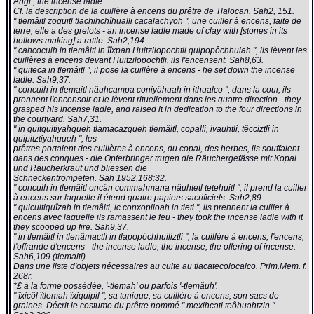
Angl., the incense ladle.
Cf. la description de la cuillère à encens du prêtre de Tlalocan. Sah2, 151.
" tlemâitl zoquitl tlachihchîhualli cacalachyoh ", une cuiller à encens, faite de
terre, elle a des grelots - an incense ladle made of clay with [stones in its
hollows making] a rattle. Sah2,194.
" cahcocuih in tlemâitl in îîxpan Huitzilopochtli quipopôchhuiah ", ils lèvent les
cuillères à encens devant Huitzilopochtli, ils l'encensent. Sah8,63.
" quiteca in tlemâitl ", il pose la cuillère à encens - he set down the incense
ladle. Sah9,37.
" concuih in tlemaitl nâuhcampa coniyâhuah in ithualco ", dans la cour, ils
prennent l'encensoir et le lèvent rituellement dans les quatre direction - they
grasped his incense ladle, and raised it in dedication to the four directions in
the courtyard. Sah7,31.
" in quitquitiyahqueh tlamacazqueh tlemâitl, copalli, ivauhtli, têcciztli in
quipitztiyahqueh ", les
prêtres portaient des cuillères à encens, du copal, des herbes, ils souffaient
dans des conques - die Opferbringer trugen die Räuchergefässe mit Kopal
und Räucherkraut und bliessen die
Schneckentrompeten. Sah 1952,168:32.
" concuih in tlemâitl oncân commahmana nâuhtetl tetehuitl ", il prend la cuiller
à encens sur laquelle il étend quatre papiers sacrificiels. Sah2,89.
" quicuitiquîzah in tlemâitl, ic conxopiloah in tletl ", ils prennent la cuiller à
encens avec laquelle ils ramassent le feu - they took the incense ladle with it
they scooped up fire. Sah9,37.
" in tlemâitl in tlenâmactli in tlapopôchhuiliztli ", la cuillère à encens, l'encens,
l'offrande d'encens - the incense ladle, the incense, the offering of incense.
Sah6,109 (tlemaitl).
Dans une liste d'objets nécessaires au culte au tlacatecolocalco. Prim.Mem. f.
268r.
*£ à la forme possédée, '-tlemah' ou parfois '-tlemâuh'.
" îxicôl îtlemah îxiquipil ", sa tunique, sa cuillère à encens, son sacs de
graines. Décrit le costume du prêtre nommé " mexihcatl teôhuahtzin ".