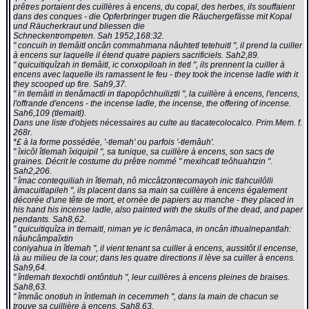
prêtres portaient des cuillères à encens, du copal, des herbes, ils souffaient
dans des conques - die Opferbringer trugen die Räuchergefässe mit Kopal
und Räucherkraut und bliessen die
Schneckentrompeten. Sah 1952,168:32.
" concuih in tlemâitl oncân commahmana nâuhtetl tetehuitl ", il prend la cuiller
à encens sur laquelle il étend quatre papiers sacrificiels. Sah2,89.
" quicuitiquîzah in tlemâitl, ic conxopiloah in tletl ", ils prennent la cuiller à
encens avec laquelle ils ramassent le feu - they took the incense ladle with it
they scooped up fire. Sah9,37.
" in tlemâitl in tlenâmactli in tlapopôchhuiliztli ", la cuillère à encens, l'encens,
l'offrande d'encens - the incense ladle, the incense, the offering of incense.
Sah6,109 (tlemaitl).
Dans une liste d'objets nécessaires au culte au tlacatecolocalco. Prim.Mem. f.
268r.
*£ à la forme possédée, '-tlemah' ou parfois '-tlemâuh'.
" îxicôl îtlemah îxiquipil ", sa tunique, sa cuillère à encens, son sacs de
graines. Décrit le costume du prêtre nommé " mexihcatl teôhuahtzin ".
Sah2,206.
" îmac contequiliah in îtlemah, nô miccâtzontecomayoh inic tlahcuilôlli
âmacuitlapileh ", ils placent dans sa main sa cuillère à encens également
décorée d'une tête de mort, et ornée de papiers au manche - they placed in
his hand his incense ladle, also painted with the skulls of the dead, and paper
pendants. Sah8,62.
" quicuitiquîza in tlemaitl, niman ye ic tlenâmaca, in oncân ithualnepantlah:
nâuhcâmpaîxtin
coniyahua in îtlemah ", il vient tenant sa cuiller à encens, aussitôt il encense,
là au milieu de la cour; dans les quatre directions il lève sa cuiller à encens.
Sah9,64.
" întlemah tlexochtli ontôntiuh ", leur cuillères à encens pleines de braises.
Sah8,63.
" îmmâc onotiuh in întlemah in cecemmeh ", dans la main de chacun se
trouve sa cuillière à encens. Sah8,63.