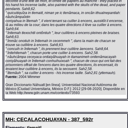
décorée d'une tête de mort, et ornée de papiers au manche - they placed in
his hand his incense ladle, also painted with the skulls of the dead, and paper
pendants. Sah8,62.
" quicuitiquîza in tlemaitl, niman ye ic tlenâmaca, in oncân ithualnepantlah:
nâuhcâmpaîxtin
coniyahua in îtlemah ", il vient tenant sa cuiller à encens, aussitôt il encense,
là au milieu de la cour; dans les quatre directions il lève sa cuiller à encens.
Sah9,64.
" întlemah tlexochtli ontôntiuh ", leur cuillères à encens pleines de braises.
Sah8,63.
" îmmâc onotiuh in întlemah in cecemmeh ", dans la main de chacun se
trouve sa cuillière à encens. Sah8,63.
" concuih in întlemah ", ils prennent leur cuillère àencens. Sah8,64.
" întlehtlemah ", chacun porte une cuiller à encens. Sah2,58.
" nâuhcâmpa ceceyaca ontlaiyâhuayah in tlamanimeh ontlenâmacayah
coniyâhuayah in întlemah conhuihuixoah ", chacun de ceux qui ont fait des
prisonniers offrait de l'encens dans les quatre directions, ils encensait, ils
levaient leur cuillière à encens, ils la secouent. Sah2,58.
" îtlemâuh ", sa cuiller à encens - his incense ladle. Sah2,81 (ytlemauh).
Fuente:
2004 Wimmer
Gran Diccionario Náhuatl [en línea]. Universidad Nacional Autónoma de
México [Ciudad Universitaria, México D.F.]: 2012 [29-08-2020]. Disponible en
la Web http://www.gdn.unam.mx/contexto/73593
MH: CECALACOHUAYAN - 387_592r
Elemento:
tlemaitl