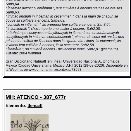
là au milieu de la cour; dans les quatre directions il lève sa cuiller à encens.
Sah9,64.
" întlemah tlexochtli ontôntiuh ", leur cuillères à encens pleines de braises.
Sah8,63.
" îmmâc onotiuh in întlemah in cecemmeh ", dans la main de chacun se
trouve sa cuillière à encens. Sah8,63.
" concuih in întlemah ", ils prennent leur cuillère àencens. Sah8,64.
" întlehtlemah ", chacun porte une cuiller à encens. Sah2,58.
" nâuhcâmpa ceceyaca ontlaiyâhuayah in tlamanimeh ontlenâmacayah
coniyâhuayah in întlemah conhuihuixoah ", chacun de ceux qui ont fait des
prisonniers offrait de l'encens dans les quatre directions, ils encensait, ils
levaient leur cuillière à encens, ils la secouent. Sah2,58.
" îtlemâuh ", sa cuiller à encens - his incense ladle. Sah2,81 (ytlemauh).
Fuente:
2004 Wimmer
Gran Diccionario Náhuatl [en línea]. Universidad Nacional Autónoma de
México [Ciudad Universitaria, México D.F.]: 2012 [29-08-2020]. Disponible en
la Web http://www.gdn.unam.mx/contexto/73593
MH: ATENCO - 387_677r
Elemento:
tlemaitl