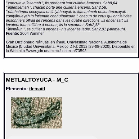
" concuih in întlemah ", ils prennent leur cuillère àencens. Sah8,64.
" întlehtlemah ", chacun porte une cuiller à encens. Sah2,58.
" nâuhcâmpa ceceyaca ontlaiyâhuayah in tlamanimeh ontlenâmacayah
coniyâhuayah in întlemah conhuihuixoah ", chacun de ceux qui ont fait des
prisonniers offrait de l'encens dans les quatre directions, ils encensait, ils
levaient leur cuillière à encens, ils la secouent. Sah2,58.
" îtlemâuh ", sa cuiller à encens - his incense ladle. Sah2,81 (ytlemauh).
Fuente:
2004 Wimmer
Gran Diccionario Náhuatl [en línea]. Universidad Nacional Autónoma de
México [Ciudad Universitaria, México D.F.]: 2012 [29-08-2020]. Disponible en
la Web http://www.gdn.unam.mx/contexto/73593
METLALTOYUCA - M_G
Elemento:
tlemaitl