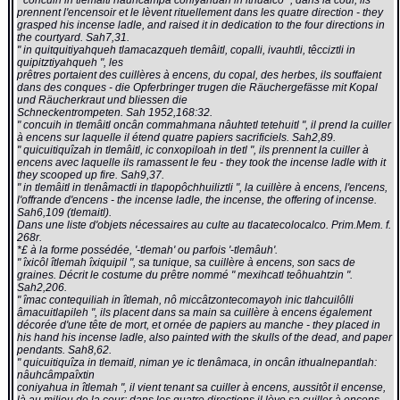
" concuih in tlemaitl nâuhcampa coniyâhuah in ithualco ", dans la cour, ils
prennent l'encensoir et le lèvent rituellement dans les quatre direction - they
grasped his incense ladle, and raised it in dedication to the four directions in
the courtyard. Sah7,31.
" in quitquitiyahqueh tlamacazqueh tlemâitl, copalli, ivauhtli, têcciztli in
quipitztiyahqueh ", les
prêtres portaient des cuillères à encens, du copal, des herbes, ils souffaient
dans des conques - die Opferbringer trugen die Räuchergefässe mit Kopal
und Räucherkraut und bliessen die
Schneckentrompeten. Sah 1952,168:32.
" concuih in tlemâitl oncân commahmana nâuhtetl tetehuitl ", il prend la cuiller
à encens sur laquelle il étend quatre papiers sacrificiels. Sah2,89.
" quicuitiquîzah in tlemâitl, ic conxopiloah in tletl ", ils prennent la cuiller à
encens avec laquelle ils ramassent le feu - they took the incense ladle with it
they scooped up fire. Sah9,37.
" in tlemâitl in tlenâmactli in tlapopôchhuiliztli ", la cuillère à encens, l'encens,
l'offrande d'encens - the incense ladle, the incense, the offering of incense.
Sah6,109 (tlemaitl).
Dans une liste d'objets nécessaires au culte au tlacatecolocalco. Prim.Mem. f.
268r.
*£ à la forme possédée, '-tlemah' ou parfois '-tlemâuh'.
" îxicôl îtlemah îxiquipil ", sa tunique, sa cuillère à encens, son sacs de
graines. Décrit le costume du prêtre nommé " mexihcatl teôhuahtzin ".
Sah2,206.
" îmac contequiliah in îtlemah, nô miccâtzontecomayoh inic tlahcuilôlli
âmacuitlapileh ", ils placent dans sa main sa cuillère à encens également
décorée d'une tête de mort, et ornée de papiers au manche - they placed in
his hand his incense ladle, also painted with the skulls of the dead, and paper
pendants. Sah8,62.
" quicuitiquîza in tlemaitl, niman ye ic tlenâmaca, in oncân ithualnepantlah:
nâuhcâmpaîxtin
coniyahua in îtlemah ", il vient tenant sa cuiller à encens, aussitôt il encense,