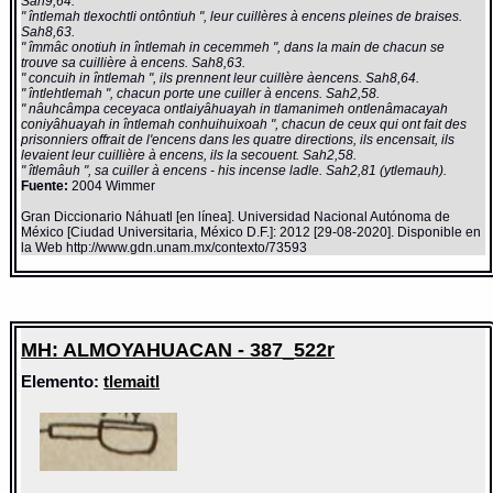
Sah9,64.
" întlemah tlexochtli ontôntiuh ", leur cuillères à encens pleines de braises.
Sah8,63.
" îmmâc onotiuh in întlemah in cecemmeh ", dans la main de chacun se
trouve sa cuillière à encens. Sah8,63.
" concuih in întlemah ", ils prennent leur cuillère àencens. Sah8,64.
" întlehtlemah ", chacun porte une cuiller à encens. Sah2,58.
" nâuhcâmpa ceceyaca ontlaiyâhuayah in tlamanimeh ontlenâmacayah
coniyâhuayah in întlemah conhuihuixoah ", chacun de ceux qui ont fait des
prisonniers offrait de l'encens dans les quatre directions, ils encensait, ils
levaient leur cuillière à encens, ils la secouent. Sah2,58.
" îtlemâuh ", sa cuiller à encens - his incense ladle. Sah2,81 (ytlemauh).
Fuente:
2004 Wimmer
Gran Diccionario Náhuatl [en línea]. Universidad Nacional Autónoma de
México [Ciudad Universitaria, México D.F.]: 2012 [29-08-2020]. Disponible en
la Web http://www.gdn.unam.mx/contexto/73593
MH: ALMOYAHUACAN - 387_522r
Elemento:
tlemaitl