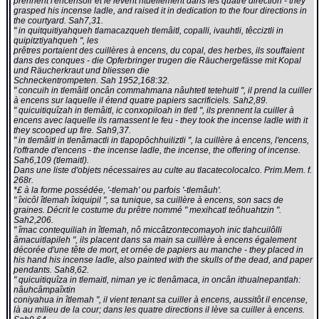
prennent l'encensoir et le lèvent rituellement dans les quatre direction - they
grasped his incense ladle, and raised it in dedication to the four directions in
the courtyard. Sah7,31.
" in quitquitiyahqueh tlamacazqueh tlemâitl, copalli, ivauhtli, têcciztli in
quipitztiyahqueh ", les
prêtres portaient des cuillères à encens, du copal, des herbes, ils souffaient
dans des conques - die Opferbringer trugen die Räuchergefässe mit Kopal
und Räucherkraut und bliessen die
Schneckentrompeten. Sah 1952,168:32.
" concuih in tlemâitl oncân commahmana nâuhtetl tetehuitl ", il prend la cuiller
à encens sur laquelle il étend quatre papiers sacrificiels. Sah2,89.
" quicuitiquîzah in tlemâitl, ic conxopiloah in tletl ", ils prennent la cuiller à
encens avec laquelle ils ramassent le feu - they took the incense ladle with it
they scooped up fire. Sah9,37.
" in tlemâitl in tlenâmactli in tlapopôchhuiliztli ", la cuillère à encens, l'encens,
l'offrande d'encens - the incense ladle, the incense, the offering of incense.
Sah6,109 (tlemaitl).
Dans une liste d'objets nécessaires au culte au tlacatecolocalco. Prim.Mem. f.
268r.
*£ à la forme possédée, '-tlemah' ou parfois '-tlemâuh'.
" îxicôl îtlemah îxiquipil ", sa tunique, sa cuillère à encens, son sacs de
graines. Décrit le costume du prêtre nommé " mexihcatl teôhuahtzin ".
Sah2,206.
" îmac contequiliah in îtlemah, nô miccâtzontecomayoh inic tlahcuilôlli
âmacuitlapileh ", ils placent dans sa main sa cuillère à encens également
décorée d'une tête de mort, et ornée de papiers au manche - they placed in
his hand his incense ladle, also painted with the skulls of the dead, and paper
pendants. Sah8,62.
" quicuitiquîza in tlemaitl, niman ye ic tlenâmaca, in oncân ithualnepantlah:
nâuhcâmpaîxtin
coniyahua in îtlemah ", il vient tenant sa cuiller à encens, aussitôt il encense,
là au milieu de la cour; dans les quatre directions il lève sa cuiller à encens.