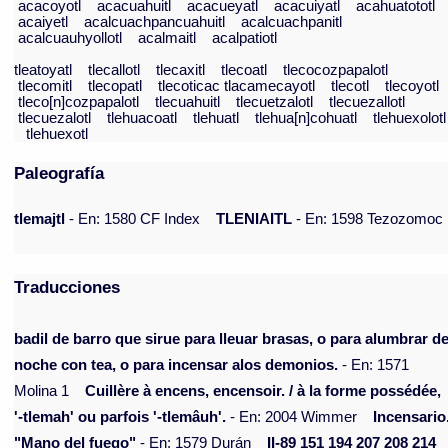
acacoyotl
acacuahuitl
acacueyatl
acacuiyatl
acahuatototl
acaiyetl
acalcuachpancuahuitl
acalcuachpanitl
acalcuauhyollotl
acalmaitl
acalpatiotl
tleatoyatl
tlecallotl
tlecaxitl
tlecoatl
tlecocozpapalotl
tlecomitl
tlecopatl
tlecoticac tlacamecayotl
tlecotl
tlecoyotl
tleco[n]cozpapalotl
tlecuahuitl
tlecuetzalotl
tlecuezallotl
tlecuezalotl
tlehuacoatl
tlehuatl
tlehua[n]cohuatl
tlehuexolotl
tlehuexotl
Paleografía
tlemajtl
- En: 1580 CF Index
TLENIAITL
- En: 1598 Tezozomoc
Traducciones
badil de barro que sirue para lleuar brasas, o para alumbrar d
noche con tea, o para incensar alos demonios.
- En: 1571
Molina 1
Cuillère à encens, encensoir. / à la forme possédée,
'-tlemah' ou parfois '-tlemâuh'.
- En: 2004 Wimmer
Incensario
"Mano del fuego"
- En: 1579 Durán
II-89 151 194 207 208 214