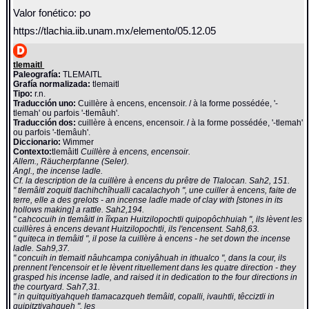
Valor fonético: po
https://tlachia.iib.unam.mx/elemento/05.12.05
tlemaitl
Paleografía:
TLEMAITL
Grafía normalizada:
tlemaitl
Tipo:
r.n.
Traducción uno:
Cuillère à encens, encensoir. / à la forme possédée, '-
tlemah' ou parfois '-tlemâuh'.
Traducción dos:
cuillère à encens, encensoir. / à la forme possédée, '-tlemah'
ou parfois '-tlemâuh'.
Diccionario:
Wimmer
Contexto:
tlemâitl
Cuillère à encens, encensoir.
Allem., Räucherpfanne (Seler).
Angl., the incense ladle.
Cf. la description de la cuillère à encens du prêtre de Tlalocan. Sah2, 151.
" tlemâitl zoquitl tlachihchîhualli cacalachyoh ", une cuiller à encens, faite de
terre, elle a des grelots - an incense ladle made of clay with [stones in its
hollows making] a rattle. Sah2,194.
" cahcocuih in tlemâitl in îîxpan Huitzilopochtli quipopôchhuiah ", ils lèvent les
cuillères à encens devant Huitzilopochtli, ils l'encensent. Sah8,63.
" quiteca in tlemâitl ", il pose la cuillère à encens - he set down the incense
ladle. Sah9,37.
" concuih in tlemaitl nâuhcampa coniyâhuah in ithualco ", dans la cour, ils
prennent l'encensoir et le lèvent rituellement dans les quatre direction - they
grasped his incense ladle, and raised it in dedication to the four directions in
the courtyard. Sah7,31.
" in quitquitiyahqueh tlamacazqueh tlemâitl, copalli, ivauhtli, têcciztli in
quipitztiyahqueh ", les