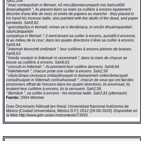
Sah2,206.
" îmac contequiliah in îtlemah, nô miccâtzontecomayoh inic tlahcuilôlli
âmacuitlapileh ", ils placent dans sa main sa cuillère à encens également
décorée d'une tête de mort, et ornée de papiers au manche - they placed in
his hand his incense ladle, also painted with the skulls of the dead, and paper
pendants. Sah8,62.
" quicuitiquîza in tlemaitl, niman ye ic tlenâmaca, in oncân ithualnepantlah:
nâuhcâmpaîxtin
coniyahua in îtlemah ", il vient tenant sa cuiller à encens, aussitôt il encense,
là au milieu de la cour; dans les quatre directions il lève sa cuiller à encens.
Sah9,64.
" întlemah tlexochtli ontôntiuh ", leur cuillères à encens pleines de braises.
Sah8,63.
" îmmâc onotiuh in întlemah in cecemmeh ", dans la main de chacun se
trouve sa cuillière à encens. Sah8,63.
" concuih in întlemah ", ils prennent leur cuillère àencens. Sah8,64.
" întlehtlemah ", chacun porte une cuiller à encens. Sah2,58.
" nâuhcâmpa ceceyaca ontlaiyâhuayah in tlamanimeh ontlenâmacayah
coniyâhuayah in întlemah conhuihuixoah ", chacun de ceux qui ont fait des
prisonniers offrait de l'encens dans les quatre directions, ils encensait, ils
levaient leur cuillière à encens, ils la secouent. Sah2,58.
" îtlemâuh ", sa cuiller à encens - his incense ladle. Sah2,81 (ytlemauh).
Fuente:
2004 Wimmer
Gran Diccionario Náhuatl [en línea]. Universidad Nacional Autónoma de
México [Ciudad Universitaria, México D.F.]: 2012 [29-08-2020]. Disponible en
la Web http://www.gdn.unam.mx/contexto/73593