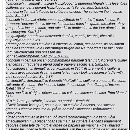
" cahcocuih in tlemâitl in îîxpan Huitzilopochtli quipopôchhuiah ", ils lèvent les
cuillères à encens devant Huitzilopochtli, ils l'encensent. Sah8,63.
" quiteca in tlemâitl ", il pose la cuillère à encens - he set down the incense
ladle. Sah9,37.
" concuih in tlemaitl nâuhcampa coniyâhuah in ithualco ", dans la cour, ils
prennent l'encensoir et le lèvent rituellement dans les quatre direction - they
grasped his incense ladle, and raised it in dedication to the four directions in
the courtyard. Sah7,31.
" in quitquitiyahqueh tlamacazqueh tlemâitl, copalli, ivauhtli, têcciztli in
quipitztiyahqueh ", les
prêtres portaient des cuillères à encens, du copal, des herbes, ils souffaient
dans des conques - die Opferbringer trugen die Räuchergefässe mit Kopal
und Räucherkraut und bliessen die
Schneckentrompeten. Sah 1952,168:32.
" concuih in tlemâitl oncân commahmana nâuhtetl tetehuitl ", il prend la cuiller
à encens sur laquelle il étend quatre papiers sacrificiels. Sah2,89.
" quicuitiquîzah in tlemâitl, ic conxopiloah in tletl ", ils prennent la cuiller à
encens avec laquelle ils ramassent le feu - they took the incense ladle with it
they scooped up fire. Sah9,37.
" in tlemâitl in tlenâmactli in tlapopôchhuiliztli ", la cuillère à encens, l'encens,
l'offrande d'encens - the incense ladle, the incense, the offering of incense.
Sah6,109 (tlemaitl).
Dans une liste d'objets nécessaires au culte au tlacatecolocalco. Prim.Mem. f.
268r.
*£ à la forme possédée, '-tlemah' ou parfois '-tlemâuh'.
" îxicôl îtlemah îxiquipil ", sa tunique, sa cuillère à encens, son sacs de
graines. Décrit le costume du prêtre nommé " mexihcatl teôhuahtzin ".
Sah2,206.
" îmac contequiliah in îtlemah, nô miccâtzontecomayoh inic tlahcuilôlli
âmacuitlapileh ", ils placent dans sa main sa cuillère à encens également
décorée d'une tête de mort, et ornée de papiers au manche - they placed in
his hand his incense ladle, also painted with the skulls of the dead, and paper