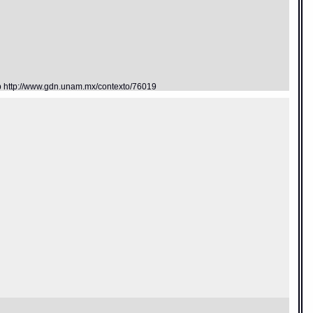
eb http://www.gdn.unam.mx/contexto/76019