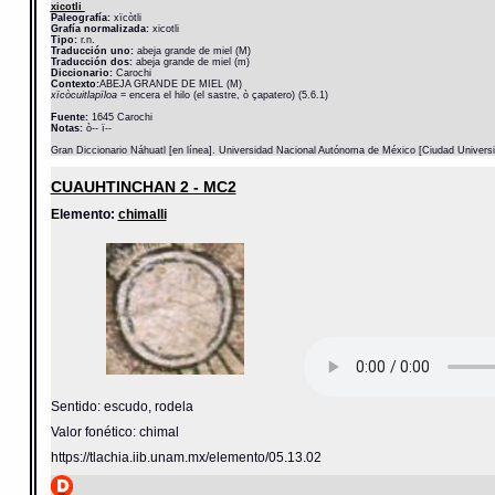
xicotli
Paleografía:
xïcòtli
Grafía normalizada:
xicotli
Tipo:
r.n.
Traducción uno:
abeja grande de miel (M)
Traducción dos:
abeja grande de miel (m)
Diccionario:
Carochi
Contexto:
ABEJA GRANDE DE MIEL (M)
xïcòcuitlapïloa
= encera el hilo (el sastre, ò çapatero) (5.6.1)
Fuente:
1645 Carochi
Notas:
ò-- ï--
Gran Diccionario Náhuatl [en línea]. Universidad Nacional Autónoma de México [Ciudad Univers
CUAUHTINCHAN 2 - MC2
Elemento:
chimalli
Sentido: escudo, rodela
Valor fonético: chimal
https://tlachia.iib.unam.mx/elemento/05.13.02