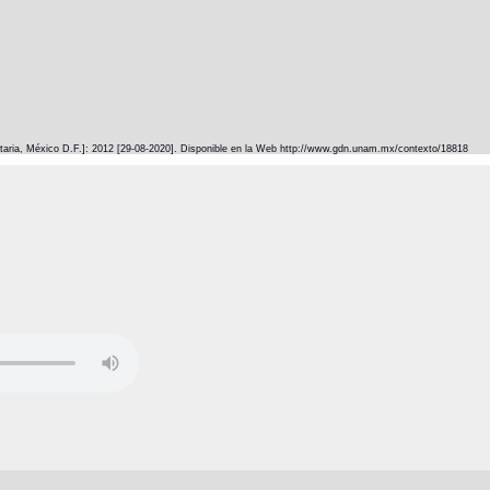
itaria, México D.F.]: 2012 [29-08-2020]. Disponible en la Web http://www.gdn.unam.mx/contexto/18818