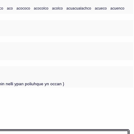
ico
aco
acococo
acocolco
acolco
acuacualachco
acueco
acuenco
n nelli ypan poliuhque yn occan }