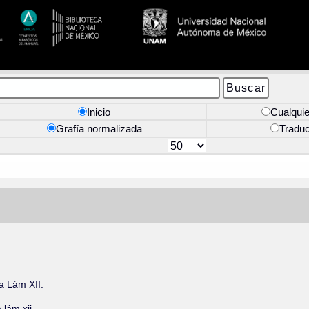
Inicio
Cualquie
Grafía normalizada
Tradu
a Lám XII.
lám xii.