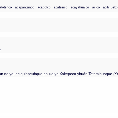
alotenco
acapantzinco
acapolco
acatzinco
acayahualco
acico
acitihuetz
r
an no yquac quinpeuhque poliuq yn Xaltepeca yhuân Totomihuaque {Yni