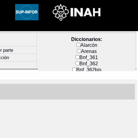
Diccionarios:
Alarcón
r parte
Arenas
Bnf_361
cción
Bnf_362
Bnf_362bis
Carochi
CF_INDEX
Clavijero
Cortés y Zedeño
Docs_México
Durán
Guerra
Mecayapan
Molina_1
Molina_2
Olmos_G