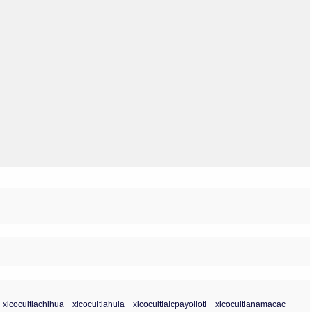
Olmos_V
Paredes
Rincón
Sahagún Escolio
Tezozomoc
Tzinacapan
Wimmer
xicocuitlachihua
xicocuitlahuia
xicocuitlaicpayollotl
xicocuitlanamacac