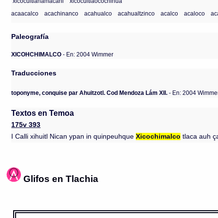
xicocuitlanamacani
xicocuitlaocochihua
acaacalco
acachinanco
acahualco
acahualtzinco
acalco
acaloco
ac
Paleografía
XICOHCHIMALCO
- En: 2004 Wimmer
Traducciones
toponyme, conquise par Ahuitzotl. Cod Mendoza Lám XII.
- En: 2004 Wimme
Textos en Temoa
175v 393
I Calli xihuitl Nican ypan in quinpeuhque
Xicochimalco
tlaca auh ç
Glifos en Tlachia