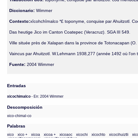
Diccionario:
Wimmer
Contexto:
xîcohchîmalco *£ toponyme, conquise par Ahuitzotl. C
Das heutige Jico im Canton Coatepec (Veracruz). SGA III 549.
Ville située près de Xalapan dans la province de Totonacapan (O. 
Vaincus par Ahuitzotl. W.Lehmann 1938,277 (année 1492 où l'on t
Fuente:
2004 Wimmer
Entradas
xicochimalco
- En: 2004 Wimmer
Descomposición
xico-chimal-co
Palabras
xico
xico +
xicoa
xicoa +
xicoaoc
xicochi
xicochto
xicocihuiztli
xic