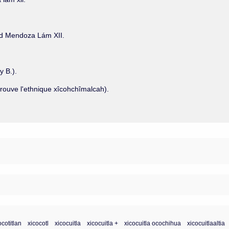
od Mendoza Lám XII.
y B.).
rouve l'ethnique xîcohchîmalcah).
ocotitlan
xicocotl
xicocuitla
xicocuitla +
xicocuitla ocochihua
xicocuitlaaltia