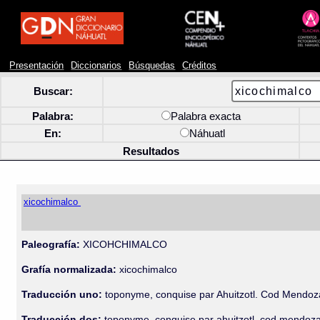
Presentación
Diccionarios
Búsquedas
Créditos
Buscar:
Palabra:
Palabra exacta
En:
Náhuatl
Resultados
xicochimalco
Paleografía:
XICOHCHIMALCO
Grafía normalizada:
xicochimalco
Traducción uno:
toponyme, conquise par Ahuitzotl. Cod Mendoz
Traducción dos:
toponyme, conquise par ahuitzotl. cod mendoza 