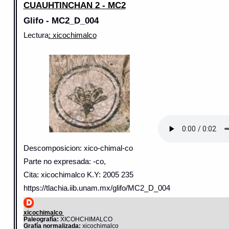
CUAUHTINCHAN 2 - MC2
Glifo - MC2_D_004
Lectura
: xicochimalco
Descomposicion: xico-chimal-co
Parte no expresada: -co,
Cita: xicochimalco K.Y: 2005 235
https://tlachia.iib.unam.mx/glifo/MC2_D_004
xicochimalco
Paleografía:
XICOHCHIMALCO
Grafía normalizada:
xicochimalco