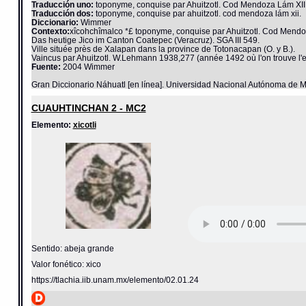
Traducción uno:
toponyme, conquise par Ahuitzotl. Cod Mendoza Lám XII
Traducción dos:
toponyme, conquise par ahuitzotl. cod mendoza lám xii.
Diccionario:
Wimmer
Contexto:
xîcohchîmalco *£ toponyme, conquise par Ahuitzotl. Cod Mendo
Das heutige Jico im Canton Coatepec (Veracruz). SGA III 549.
Ville située près de Xalapan dans la province de Totonacapan (O. y B.).
Vaincus par Ahuitzotl. W.Lehmann 1938,277 (année 1492 où l'on trouve l'
Fuente:
2004 Wimmer
Gran Diccionario Náhuatl [en línea]. Universidad Nacional Autónoma de M
CUAUHTINCHAN 2 - MC2
Elemento:
xicotli
Sentido: abeja grande
Valor fonético: xico
https://tlachia.iib.unam.mx/elemento/02.01.24