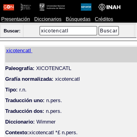
Presentación
Diccionarios
Búsquedas
Créditos
Buscar:
xicotencatl
Paleografía:
XICOTENCATL
Grafía normalizada:
xicotencatl
Tipo:
r.n.
Traducción uno:
n.pers.
Traducción dos:
n.pers.
Diccionario:
Wimmer
Contexto:
xicotencatl *£ n.pers.