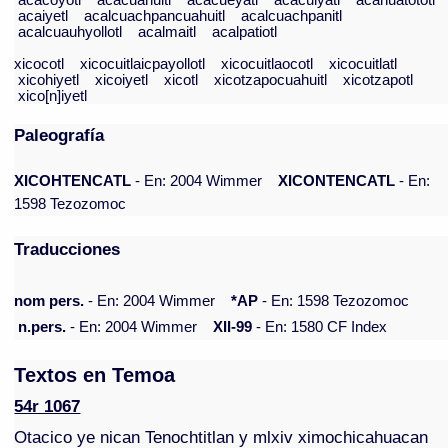
acacoyotl
acacuahuitl
acacueyatl
acacuiyatl
acahuatototl
acaiyetl
acalcuachpancuahuitl
acalcuachpanitl
acalcuauhyollotl
acalmaitl
acalpatiotl
xicocotl
xicocuitlaicpayollotl
xicocuitlaocotl
xicocuitlatl
xicohiyetl
xicoiyetl
xicotl
xicotzapocuahuitl
xicotzapotl
xico[n]iyetl
Paleografía
XICOHTENCATL
- En: 2004 Wimmer
XICONTENCATL
- En:
1598 Tezozomoc
Traducciones
nom pers.
- En: 2004 Wimmer
*AP
- En: 1598 Tezozomoc
n.pers.
- En: 2004 Wimmer
XII-99
- En: 1580 CF Index
Textos en Temoa
54r 1067
Otacico ye nican Tenochtitlan y mlxiv ximochicahuacan