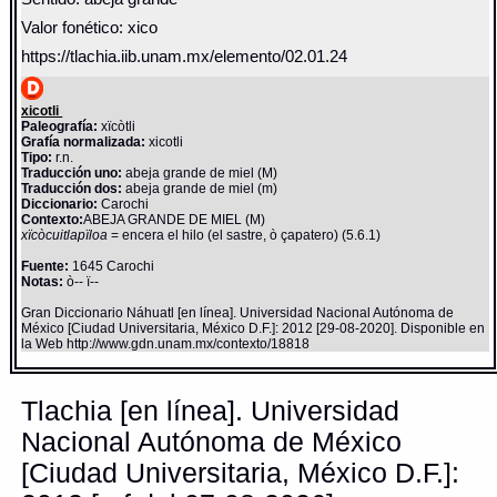
Valor fonético: xico
https://tlachia.iib.unam.mx/elemento/02.01.24
xicotli
Paleografía:
xïcòtli
Grafía normalizada:
xicotli
Tipo:
r.n.
Traducción uno:
abeja grande de miel (M)
Traducción dos:
abeja grande de miel (m)
Diccionario:
Carochi
Contexto:
ABEJA GRANDE DE MIEL (M)
xïcòcuitlapïloa
= encera el hilo (el sastre, ò çapatero) (5.6.1)
Fuente:
1645 Carochi
Notas:
ò-- ï--
Gran Diccionario Náhuatl [en línea]. Universidad Nacional Autónoma de
México [Ciudad Universitaria, México D.F.]: 2012 [29-08-2020]. Disponible en
la Web http://www.gdn.unam.mx/contexto/18818
Tlachia [en línea]. Universidad
Nacional Autónoma de México
[Ciudad Universitaria, México D.F.]: