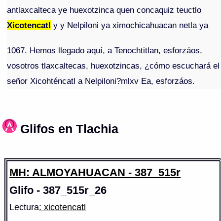
antlaxcalteca ye huexotzinca quen concaquiz teuctlo
Xicotencatl
y y Nelpiloni ya ximochicahuacan netla ya
1067. Hemos llegado aquí, a Tenochtitlan, esforzáos,
vosotros tlaxcaltecas, huexotzincas, ¿cómo escuchará el
señor Xicohténcatl a Nelpiloni?mlxv Ea, esforzáos.
Glifos en Tlachia
MH: ALMOYAHUACAN - 387_515r
Glifo - 387_515r_26
Lectura
: xicotencatl