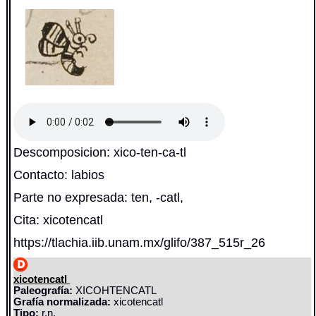
Descomposicion: xico-ten-ca-tl
Contacto: labios
Parte no expresada: ten, -catl,
Cita: xicotencatl
https://tlachia.iib.unam.mx/glifo/387_515r_26
xicotencatl
Paleografía:
XICOHTENCATL
Grafía normalizada:
xicotencatl
Tipo:
r.n.