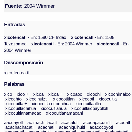
Fuente:
2004 Wimmer
Entradas
xicotencatl
- En: 1580 CF Index
xicotencatl
- En: 1598
Tezozomoc
xicotencatl
- En: 2004 Wimmer
xicotencatl
- En:
2004 Wimmer
Descomposición
xico-ten-ca-tl
Palabras
xico
xico +
xicoa
xicoa +
xicoaoc
xicochi
xicochimalco
xicochto
xicocihuiztli
xicocotitlan
xicocotl
xicocuitla
xicocuitla +
xicocuitla ocochihua
xicocuitlaaltia
xicocuitlachihua
xicocuitlahuia
xicocuitlaicpayollotl
xicocuitlanamacac
xicocuitlanamacani
aaccayotl
ac mach tlacatl
acacalotl
acacapacquilitl
acacatl
acachachacatl
acachatl
acachiquihuitl
acacocoyotl