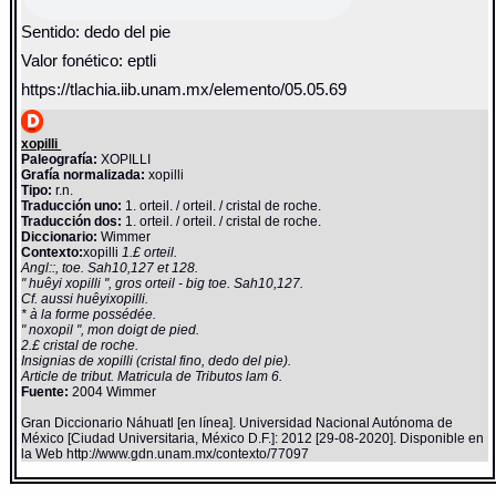
Sentido: dedo del pie
Valor fonético: eptli
https://tlachia.iib.unam.mx/elemento/05.05.69
xopilli
Paleografía:
XOPILLI
Grafía normalizada:
xopilli
Tipo:
r.n.
Traducción uno:
1. orteil. / orteil. / cristal de roche.
Traducción dos:
1. orteil. / orteil. / cristal de roche.
Diccionario:
Wimmer
Contexto:
xopilli
1.£ orteil.
Angl::, toe. Sah10,127 et 128.
" huêyi xopilli ", gros orteil - big toe. Sah10,127.
Cf. aussi huêyixopilli.
* à la forme possédée.
" noxopil ", mon doigt de pied.
2.£ cristal de roche.
Insignias de xopilli (cristal fino, dedo del pie).
Article de tribut. Matricula de Tributos lam 6.
Fuente:
2004 Wimmer
Gran Diccionario Náhuatl [en línea]. Universidad Nacional Autónoma de
México [Ciudad Universitaria, México D.F.]: 2012 [29-08-2020]. Disponible en
la Web http://www.gdn.unam.mx/contexto/77097