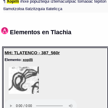
¶
Xopilli
ihixe popuztequi iztemacuilpiac tomaoac tepiton
tlamotzoloa tlatzitzquia tlatelicça
Elementos en Tlachia
MH: TLATENCO - 387_560r
Elemento:
xopilli