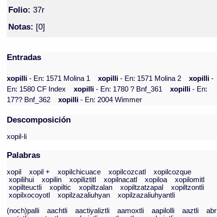
Folio:
37r
Notas:
[0]
Entradas
xopilli
- En: 1571 Molina 1
xopilli
- En: 1571 Molina 2
xopilli
-
En: 1580 CF Index
xopilli
- En: 1780 ? Bnf_361
xopilli
- En:
17?? Bnf_362
xopilli
- En: 2004 Wimmer
Descomposición
xopil-li
Palabras
xopil
xopil +
xopilchicuace
xopilcozcatl
xopilcozque
xopilihui
xopilin
xopiliztitl
xopilnacatl
xopiloa
xopilomitl
xopilteuctli
xopiltic
xopiltzalan
xopiltzatzapal
xopiltzontli
xopilxocoyotl
xopilzazaliuhyan
xopilzazaliuhyantli
(noch)palli
aachtli
aactiyaliztli
aamoxtli
aapilolli
aaztli
abr