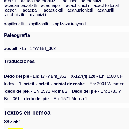
metztli
ac teotl ac mahuiztli
ac tlacatl ac mahuiztli
acacampaxoliztli
acachapoli
acachichictli
acachto tonalli
acacitli
acacpalli
acacuextli
acahualchictli
acahualli
acahuitztli
acahuiztli
xopilteuctli
xopiltzontli
xopilzazaliuhyantli
Paleografía
xocpilli
- En: 17?? Bnf_362
Traducciones
Dedo del pie
- En: 17?? Bnf_362
X-127(4) 128
- En: 1580 CF
Index
1. orteil. / orteil. / cristal de roche.
- En: 2004 Wimmer
dedo de pie.
- En: 1571 Molina 2
Dedo del pie
- En: 1780 ?
Bnf_361
dedo del pie.
- En: 1571 Molina 1
Textos en Temoa
88v 551