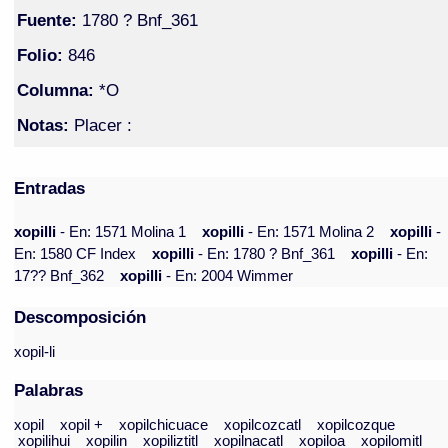
Fuente:
1780 ? Bnf_361
Folio:
846
Columna:
*O
Notas:
Placer :
Entradas
xopilli
- En: 1571 Molina 1
xopilli
- En: 1571 Molina 2
xopilli
-
En: 1580 CF Index
xopilli
- En: 1780 ? Bnf_361
xopilli
- En:
17?? Bnf_362
xopilli
- En: 2004 Wimmer
Descomposición
xopil-li
Palabras
xopil
xopil +
xopilchicuace
xopilcozcatl
xopilcozque
xopilihui
xopilin
xopiliztitl
xopilnacatl
xopiloa
xopilomitl