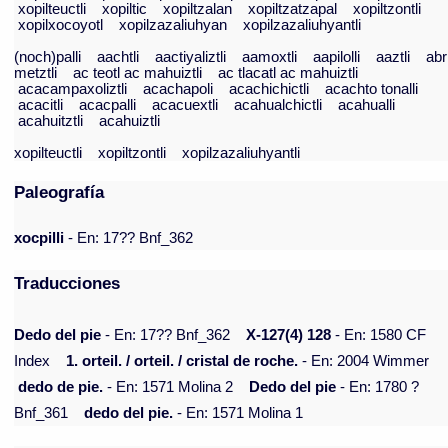
xopilteuctli
xopiltic
xopiltzalan
xopiltzatzapal
xopiltzontli
xopilxocoyotl
xopilzazaliuhyan
xopilzazaliuhyantli
(noch)palli
aachtli
aactiyaliztli
aamoxtli
aapilolli
aaztli
abr
metztli
ac teotl ac mahuiztli
ac tlacatl ac mahuiztli
acacampaxoliztli
acachapoli
acachichictli
acachto tonalli
acacitli
acacpalli
acacuextli
acahualchictli
acahualli
acahuitztli
acahuiztli
xopilteuctli
xopiltzontli
xopilzazaliuhyantli
Paleografía
xocpilli
- En: 17?? Bnf_362
Traducciones
Dedo del pie
- En: 17?? Bnf_362
X-127(4) 128
- En: 1580 CF
Index
1. orteil. / orteil. / cristal de roche.
- En: 2004 Wimmer
dedo de pie.
- En: 1571 Molina 2
Dedo del pie
- En: 1780 ?
Bnf_361
dedo del pie.
- En: 1571 Molina 1