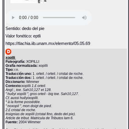
Sentido: dedo del pie
Valor fonético: eptli
https://tlachia.iib.unam.mx/elemento/05.05.69
xopilli
Paleografía:
XOPILLI
Grafía normalizada:
xopilli
Tipo:
r.n.
Traducción uno:
1. orteil. / orteil. / cristal de roche.
Traducción dos:
1. orteil. / orteil. / cristal de roche.
Diccionario:
Wimmer
Contexto:
xopilli
1.£ orteil.
Angl::, toe. Sah10,127 et 128.
" huêyi xopilli ", gros orteil - big toe. Sah10,127.
Cf. aussi huêyixopilli.
* à la forme possédée.
" noxopil ", mon doigt de pied.
2.£ cristal de roche.
Insignias de xopilli (cristal fino, dedo del pie).
Article de tribut. Matricula de Tributos lam 6.
Fuente:
2004 Wimmer