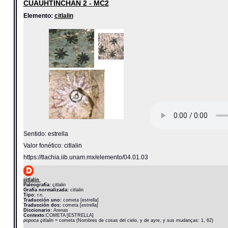
CUAUHTINCHAN 2 - MC2
Elemento:
citlalin
Sentido: estrella
Valor fonético: citlalin
https://tlachia.iib.unam.mx/elemento/04.01.03
citlalin
Paleografía:
çitlalin
Grafía normalizada:
citlalin
Tipo:
r.n.
Traducción uno:
cometa [estrella]
Traducción dos:
cometa [estrella]
Diccionario:
Arenas
Contexto:
COMETA [ESTRELLA]
popoca çitlalin
= cometa (Nombres de cosas del cielo, y de ayre, y sus mudanças: 1, 62)