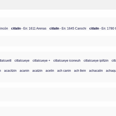
Rincón
citlalin
- En: 1611 Arenas
citlalin
- En: 1645 Carochi
citlalin
- En: 1780 
tlalcueitl
citlalcueye
citlalcueye +
citlalcueye iconeuh
citlalcueye ipiltzin
cit
n
acacitzin
acanin
acatzin
acelin
ach canin
ach tlein
achacalin
achaqu