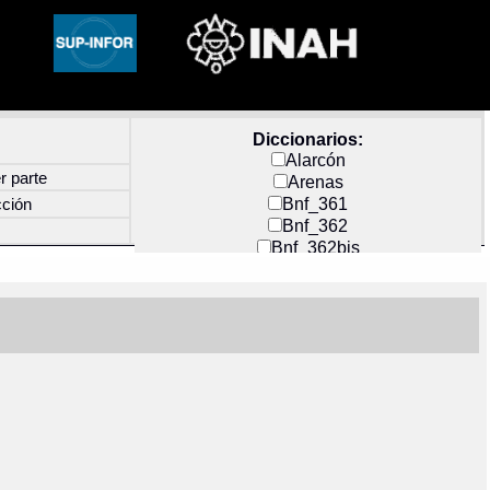
Diccionarios:
Alarcón
r parte
Arenas
Bnf_361
cción
Bnf_362
Bnf_362bis
Carochi
CF_INDEX
Clavijero
Cortés y Zedeño
Docs_México
Durán
Guerra
Mecayapan
Molina_1
Molina_2
Olmos_G