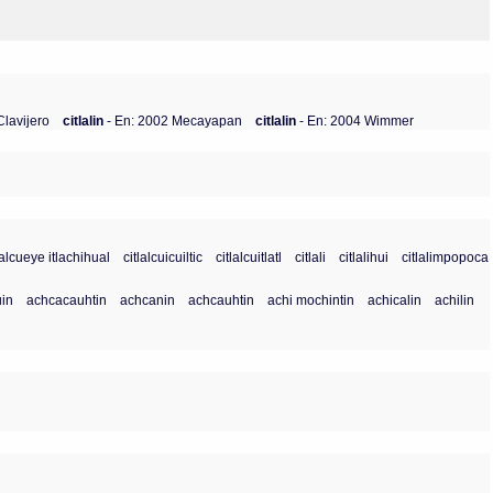
Clavijero
citlalin
- En: 2002 Mecayapan
citlalin
- En: 2004 Wimmer
lalcueye itlachihual
citlalcuicuiltic
citlalcuitlatl
citlali
citlalihui
citlalimpopoca
in
achcacauhtin
achcanin
achcauhtin
achi mochintin
achicalin
achilin