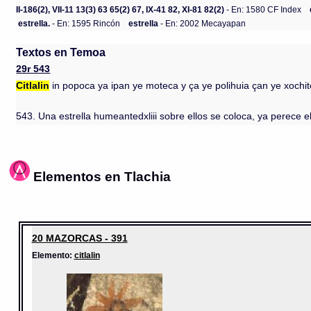
II-186(2), VII-11 13(3) 63 65(2) 67, IX-41 82, XI-81 82(2)
- En: 1580 CF Index
estrella.
- En: 1595 Rincón
estrella
- En: 2002 Mecayapan
Textos en Temoa
29r 543
Citlalin
in popoca ya ipan ye moteca y ça ye polihuia çan ye xochit
543. Una estrella humeantedxliii sobre ellos se coloca, ya perece el
Elementos en Tlachia
20 MAZORCAS - 391
Elemento:
citlalin