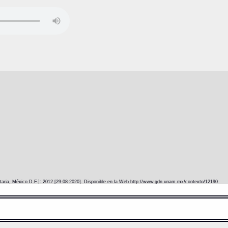
itaria, México D.F.]: 2012 [29-08-2020]. Disponible en la Web http://www.gdn.unam.mx/contexto/12190