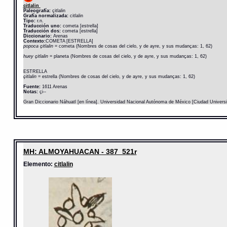
citlalin
Paleografía:
çitlalin
Grafía normalizada:
citlalin
Tipo:
r.n.
Traducción uno:
cometa [estrella]
Traducción dos:
cometa [estrella]
Diccionario:
Arenas
Contexto:
COMETA [ESTRELLA]
popoca çitlalin
= cometa (Nombres de cosas del cielo, y de ayre, y sus mudanças: 1, 62)
huey çitlalin
= planeta (Nombres de cosas del cielo, y de ayre, y sus mudanças: 1, 62)
ESTRELLA
çitlalin
= estrella (Nombres de cosas del cielo, y de ayre, y sus mudanças: 1, 62)
Fuente:
1611 Arenas
Notas:
çi--
Gran Diccionario Náhuatl [en línea]. Universidad Nacional Autónoma de México [Ciudad Univers
MH: ALMOYAHUACAN - 387_521r
Elemento:
citlalin