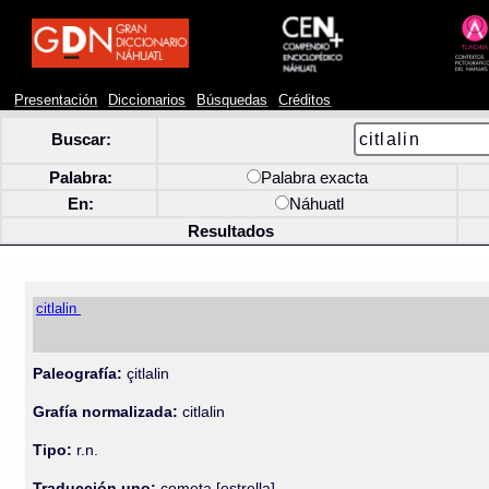
Presentación
Diccionarios
Búsquedas
Créditos
Buscar:
Palabra:
Palabra exacta
En:
Náhuatl
Resultados
citlalin
Paleografía:
çitlalin
Grafía normalizada:
citlalin
Tipo:
r.n.
Traducción uno:
cometa [estrella]