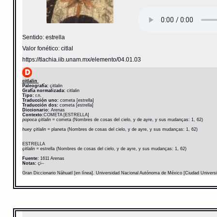
Sentido: estrella
Valor fonético: citlal
https://tlachia.iib.unam.mx/elemento/04.01.03
citlalin
Paleografía:
çitlalin
Grafía normalizada:
citlalin
Tipo:
r.n.
Traducción uno:
cometa [estrella]
Traducción dos:
cometa [estrella]
Diccionario:
Arenas
Contexto:
COMETA [ESTRELLA]
popoca çitlalin
= cometa (Nombres de cosas del cielo, y de ayre, y sus mudanças: 1, 62)
huey çitlalin
= planeta (Nombres de cosas del cielo, y de ayre, y sus mudanças: 1, 62)
ESTRELLA
çitlalin
= estrella (Nombres de cosas del cielo, y de ayre, y sus mudanças: 1, 62)
Fuente:
1611 Arenas
Notas:
çi--
Gran Diccionario Náhuatl [en línea]. Universidad Nacional Autónoma de México [Ciudad Univers