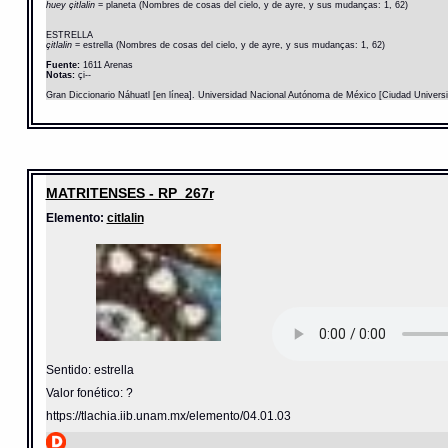
huey çitlalin
= planeta (Nombres de cosas del cielo, y de ayre, y sus mudanças: 1, 62)
ESTRELLA
çitlalin
= estrella (Nombres de cosas del cielo, y de ayre, y sus mudanças: 1, 62)
Fuente:
1611 Arenas
Notas:
çi--
Gran Diccionario Náhuatl [en línea]. Universidad Nacional Autónoma de México [Ciudad Univers
MATRITENSES - RP_267r
Elemento:
citlalin
Sentido: estrella
Valor fonético: ?
https://tlachia.iib.unam.mx/elemento/04.01.03