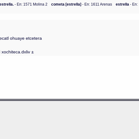
estrella.
- En: 1571 Molina 2
cometa [estrella]
- En: 1611 Arenas
estrella
- En:
ecatl ohuaye etcetera
 xochiteca.dxliv ±