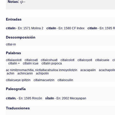
Notas:
çi--
Entradas
citlalin
- En: 1571 Molina 2
citlalin
- En: 1580 CF Index
citlalin
- En: 1595 
Descomposición
citlal-in
Palabras
citlalaxolotl
citlalcoatl
citlalcohuatl
citlalcolotl
citlalcoyotl
citlalcueie
ci
citlalin +
citlalin icue
citlalin popoca
ac nimitznomachitia, nictlatlacahuiloa inmoyollotzin
acacapalin
acachapoli
achin
achincanin
achipolin
citlalcueye ipiltzin
citlalmacuetzin
citlalocuilin
Paleografía
citlalin.
- En: 1595 Rincón
sîtalin
- En: 2002 Mecayapan
Traducciones