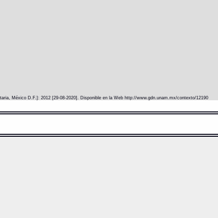
itaria, México D.F.]: 2012 [29-08-2020]. Disponible en la Web http://www.gdn.unam.mx/contexto/12190