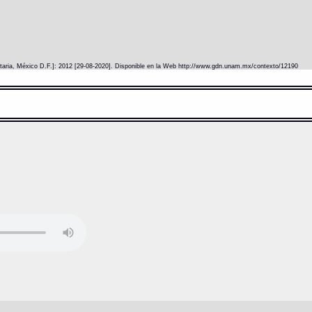
itaria, México D.F.]: 2012 [29-08-2020]. Disponible en la Web http://www.gdn.unam.mx/contexto/12190