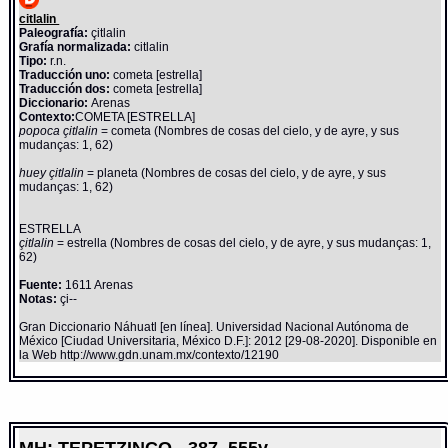
citlalin
Paleografía:
çitlalin
Grafía normalizada:
citlalin
Tipo:
r.n.
Traducción uno:
cometa [estrella]
Traducción dos:
cometa [estrella]
Diccionario:
Arenas
Contexto:
COMETA [ESTRELLA]
popoca çitlalin
= cometa (Nombres de cosas del cielo, y de ayre, y sus
mudanças: 1, 62)
huey çitlalin
= planeta (Nombres de cosas del cielo, y de ayre, y sus
mudanças: 1, 62)
ESTRELLA
çitlalin
= estrella (Nombres de cosas del cielo, y de ayre, y sus mudanças: 1,
62)
Fuente:
1611 Arenas
Notas:
çi--
Gran Diccionario Náhuatl [en línea]. Universidad Nacional Autónoma de
México [Ciudad Universitaria, México D.F.]: 2012 [29-08-2020]. Disponible en
la Web http://www.gdn.unam.mx/contexto/12190