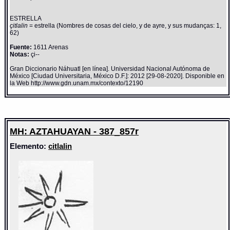
ESTRELLA
çitlalin
= estrella (Nombres de cosas del cielo, y de ayre, y sus mudanças: 1,
62)
Fuente:
1611 Arenas
Notas:
çi--
Gran Diccionario Náhuatl [en línea]. Universidad Nacional Autónoma de
México [Ciudad Universitaria, México D.F.]: 2012 [29-08-2020]. Disponible en
la Web http://www.gdn.unam.mx/contexto/12190
MH: AZTAHUAYAN - 387_857r
Elemento:
citlalin