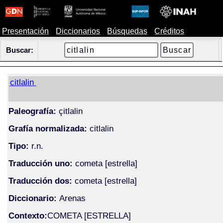
Presentación
Diccionarios
Búsquedas
Créditos
Buscar:
citlalin
Paleografía:
çitlalin
Grafía normalizada:
citlalin
Tipo:
r.n.
Traducción uno:
cometa [estrella]
Traducción dos:
cometa [estrella]
Diccionario:
Arenas
Contexto:
COMETA [ESTRELLA]