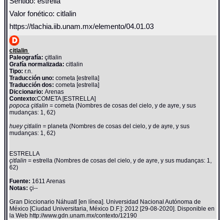
Sentido: estrella
Valor fonético: citlalin
https://tlachia.iib.unam.mx/elemento/04.01.03
citlalin
Paleografía:
çitlalin
Grafía normalizada:
citlalin
Tipo:
r.n.
Traducción uno:
cometa [estrella]
Traducción dos:
cometa [estrella]
Diccionario:
Arenas
Contexto:
COMETA [ESTRELLA]
popoca çitlalin
= cometa (Nombres de cosas del cielo, y de ayre, y sus
mudanças: 1, 62)
huey çitlalin
= planeta (Nombres de cosas del cielo, y de ayre, y sus
mudanças: 1, 62)
ESTRELLA
çitlalin
= estrella (Nombres de cosas del cielo, y de ayre, y sus mudanças: 1,
62)
Fuente:
1611 Arenas
Notas:
çi--
Gran Diccionario Náhuatl [en línea]. Universidad Nacional Autónoma de
México [Ciudad Universitaria, México D.F.]: 2012 [29-08-2020]. Disponible en
la Web http://www.gdn.unam.mx/contexto/12190