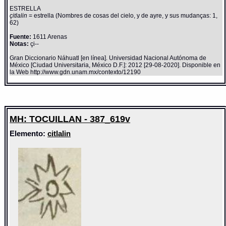
ESTRELLA
çitlalin
= estrella (Nombres de cosas del cielo, y de ayre, y sus mudanças: 1,
62)
Fuente:
1611 Arenas
Notas:
çi--
Gran Diccionario Náhuatl [en línea]. Universidad Nacional Autónoma de
México [Ciudad Universitaria, México D.F.]: 2012 [29-08-2020]. Disponible en
la Web http://www.gdn.unam.mx/contexto/12190
MH: TOCUILLAN - 387_619v
Elemento:
citlalin