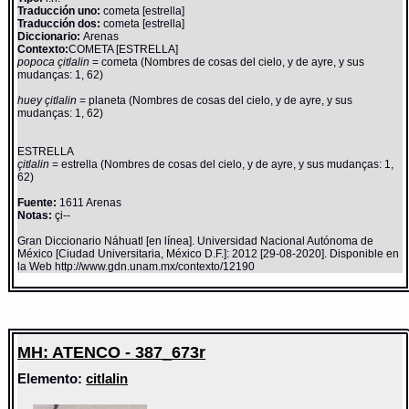
Traducción uno:
cometa [estrella]
Traducción dos:
cometa [estrella]
Diccionario:
Arenas
Contexto:
COMETA [ESTRELLA]
popoca çitlalin
= cometa (Nombres de cosas del cielo, y de ayre, y sus
mudanças: 1, 62)
huey çitlalin
= planeta (Nombres de cosas del cielo, y de ayre, y sus
mudanças: 1, 62)
ESTRELLA
çitlalin
= estrella (Nombres de cosas del cielo, y de ayre, y sus mudanças: 1,
62)
Fuente:
1611 Arenas
Notas:
çi--
Gran Diccionario Náhuatl [en línea]. Universidad Nacional Autónoma de
México [Ciudad Universitaria, México D.F.]: 2012 [29-08-2020]. Disponible en
la Web http://www.gdn.unam.mx/contexto/12190
MH: ATENCO - 387_673r
Elemento:
citlalin