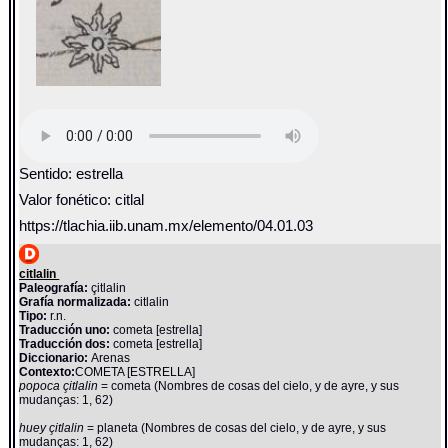
Sentido: estrella
Valor fonético: citlal
https://tlachia.iib.unam.mx/elemento/04.01.03
citlalin
Paleografía:
çitlalin
Grafía normalizada:
citlalin
Tipo:
r.n.
Traducción uno:
cometa [estrella]
Traducción dos:
cometa [estrella]
Diccionario:
Arenas
Contexto:
COMETA [ESTRELLA]
popoca çitlalin
= cometa (Nombres de cosas del cielo, y de ayre, y sus
mudanças: 1, 62)
huey çitlalin
= planeta (Nombres de cosas del cielo, y de ayre, y sus
mudanças: 1, 62)