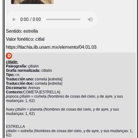
Sentido: estrella
Valor fonético: citlal
https://tlachia.iib.unam.mx/elemento/04.01.03
citlalin
Paleografía:
çitlalin
Grafía normalizada:
citlalin
Tipo:
r.n.
Traducción uno:
cometa [estrella]
Traducción dos:
cometa [estrella]
Diccionario:
Arenas
Contexto:
COMETA [ESTRELLA]
popoca çitlalin
= cometa (Nombres de cosas del cielo, y de ayre, y sus
mudanças: 1, 62)
huey çitlalin
= planeta (Nombres de cosas del cielo, y de ayre, y sus
mudanças: 1, 62)
ESTRELLA
çitlalin
= estrella (Nombres de cosas del cielo, y de ayre, y sus mudanças: 1,
62)