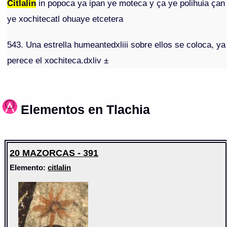
Citlalin
in popoca ya ipan ye moteca y ça ye polihuia çan
ye xochitecatl ohuaye etcetera
543. Una estrella humeantedxliii sobre ellos se coloca, ya
perece el xochiteca.dxliv ±
Elementos en Tlachia
20 MAZORCAS - 391
Elemento:
citlalin