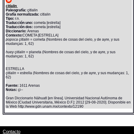
citlalin
Paleografía:
çitlalin
Grafía normalizada:
citlalin
Tipo:
r.n.
Traducción uno:
cometa [estrella]
Traducción dos:
cometa [estrella]
Diccionario:
Arenas
Contexto:
COMETA [ESTRELLA]
popoca çitlalin
= cometa (Nombres de cosas del cielo, y de ayre, y sus
mudanças: 1, 62)
huey çitlalin
= planeta (Nombres de cosas del cielo, y de ayre, y sus
mudanças: 1, 62)
ESTRELLA
çitlalin
= estrella (Nombres de cosas del cielo, y de ayre, y sus mudanças: 1,
62)
Fuente:
1611 Arenas
Notas:
çi--
Gran Diccionario Náhuatl [en línea]. Universidad Nacional Autónoma de
México [Ciudad Universitaria, México D.F.]: 2012 [29-08-2020]. Disponible en
la Web http://www.gdn.unam.mx/contexto/12190
Contacto