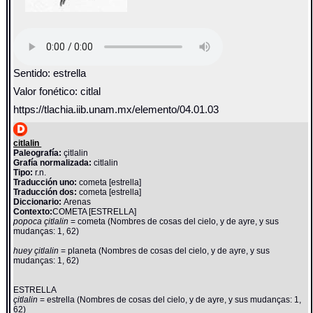
Sentido: estrella
Valor fonético: citlal
https://tlachia.iib.unam.mx/elemento/04.01.03
citlalin
Paleografía:
çitlalin
Grafía normalizada:
citlalin
Tipo:
r.n.
Traducción uno:
cometa [estrella]
Traducción dos:
cometa [estrella]
Diccionario:
Arenas
Contexto:
COMETA [ESTRELLA]
popoca çitlalin
= cometa (Nombres de cosas del cielo, y de ayre, y sus
mudanças: 1, 62)
huey çitlalin
= planeta (Nombres de cosas del cielo, y de ayre, y sus
mudanças: 1, 62)
ESTRELLA
çitlalin
= estrella (Nombres de cosas del cielo, y de ayre, y sus mudanças: 1,
62)