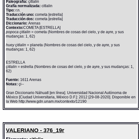
Paleografía:
çitlalin
Grafía normalizada:
citlalin
Tipo:
r.n.
Traducción uno:
cometa [estrella]
Traducción dos:
cometa [estrella]
Diccionario:
Arenas
Contexto:
COMETA [ESTRELLA]
popoca çitlalin
= cometa (Nombres de cosas del cielo, y de ayre, y sus
mudanças: 1, 62)
huey çitlalin
= planeta (Nombres de cosas del cielo, y de ayre, y sus
mudanças: 1, 62)
ESTRELLA
çitlalin
= estrella (Nombres de cosas del cielo, y de ayre, y sus mudanças: 1,
62)
Fuente:
1611 Arenas
Notas:
çi--
Gran Diccionario Náhuatl [en línea]. Universidad Nacional Autónoma de
México [Ciudad Universitaria, México D.F.]: 2012 [29-08-2020]. Disponible en
la Web http://www.gdn.unam.mx/contexto/12190
VALERIANO - 376_19r