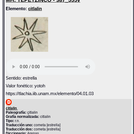
MH: TEPETZINCO - 387_555v
Elemento:
citlalin
Sentido: estrella
Valor fonético: yotoh
https://tlachia.iib.unam.mx/elemento/04.01.03
citlalin
Paleografía:
çitlalin
Grafía normalizada:
citlalin
Tipo:
r.n.
Traducción uno:
cometa [estrella]
Traducción dos:
cometa [estrella]
Diccionario:
Arenas