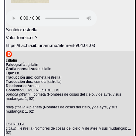
Sentido: estrella
Valor fonético: ?
https://tlachia.iib.unam.mx/elemento/04.01.03
citlalin
Paleografía:
çitlalin
Grafía normalizada:
citlalin
Tipo:
r.n.
Traducción uno:
cometa [estrella]
Traducción dos:
cometa [estrella]
Diccionario:
Arenas
Contexto:
COMETA [ESTRELLA]
popoca çitlalin
= cometa (Nombres de cosas del cielo, y de ayre, y sus
mudanças: 1, 62)
huey çitlalin
= planeta (Nombres de cosas del cielo, y de ayre, y sus
mudanças: 1, 62)
ESTRELLA
çitlalin
= estrella (Nombres de cosas del cielo, y de ayre, y sus mudanças: 1,
62)