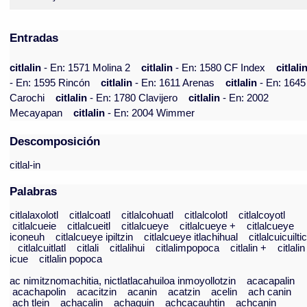
Entradas
citlalin
- En: 1571 Molina 2
citlalin
- En: 1580 CF Index
citlali
- En: 1595 Rincón
citlalin
- En: 1611 Arenas
citlalin
- En: 1645
Carochi
citlalin
- En: 1780 Clavijero
citlalin
- En: 2002
Mecayapan
citlalin
- En: 2004 Wimmer
Descomposición
citlal-in
Palabras
citlalaxolotl
citlalcoatl
citlalcohuatl
citlalcolotl
citlalcoyotl
citlalcueie
citlalcueitl
citlalcueye
citlalcueye +
citlalcueye
iconeuh
citlalcueye ipiltzin
citlalcueye itlachihual
citlalcuicuilti
citlalcuitlatl
citlali
citlalihui
citlalimpopoca
citlalin +
citlalin
icue
citlalin popoca
ac nimitznomachitia, nictlatlacahuiloa inmoyollotzin
acacapalin
acachapolin
acacitzin
acanin
acatzin
acelin
ach canin
ach tlein
achacalin
achaquin
achcacauhtin
achcanin