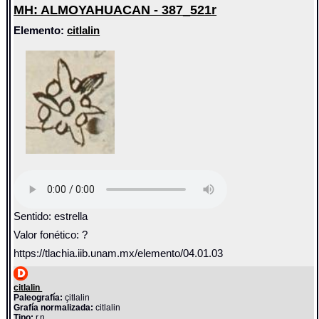
MH: ALMOYAHUACAN - 387_521r
Elemento:
citlalin
Sentido: estrella
Valor fonético: ?
https://tlachia.iib.unam.mx/elemento/04.01.03
citlalin
Paleografía:
çitlalin
Grafía normalizada:
citlalin
Tipo:
r.n.