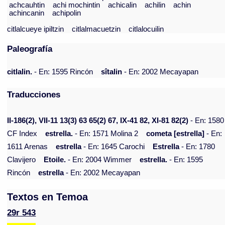
achcauhtin
achi mochintin
achicalin
achilin
achin
achincanin
achipolin
citlalcueye ipiltzin
citlalmacuetzin
citlalocuilin
Paleografía
citlalin.
- En: 1595 Rincón
sîtalin
- En: 2002 Mecayapan
Traducciones
II-186(2), VII-11 13(3) 63 65(2) 67, IX-41 82, XI-81 82(2)
- En: 1580
CF Index
estrella.
- En: 1571 Molina 2
cometa [estrella]
- En:
1611 Arenas
estrella
- En: 1645 Carochi
Estrella
- En: 1780
Clavijero
Etoile.
- En: 2004 Wimmer
estrella.
- En: 1595
Rincón
estrella
- En: 2002 Mecayapan
Textos en Temoa
29r 543