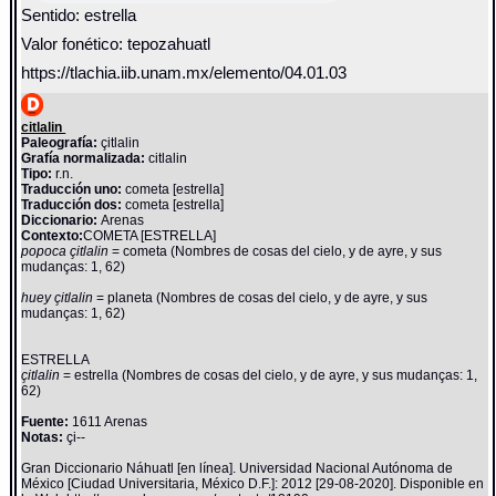
Sentido: estrella
Valor fonético: tepozahuatl
https://tlachia.iib.unam.mx/elemento/04.01.03
citlalin
Paleografía:
çitlalin
Grafía normalizada:
citlalin
Tipo:
r.n.
Traducción uno:
cometa [estrella]
Traducción dos:
cometa [estrella]
Diccionario:
Arenas
Contexto:
COMETA [ESTRELLA]
popoca çitlalin
= cometa (Nombres de cosas del cielo, y de ayre, y sus
mudanças: 1, 62)
huey çitlalin
= planeta (Nombres de cosas del cielo, y de ayre, y sus
mudanças: 1, 62)
ESTRELLA
çitlalin
= estrella (Nombres de cosas del cielo, y de ayre, y sus mudanças: 1,
62)
Fuente:
1611 Arenas
Notas:
çi--
Gran Diccionario Náhuatl [en línea]. Universidad Nacional Autónoma de
México [Ciudad Universitaria, México D.F.]: 2012 [29-08-2020]. Disponible en