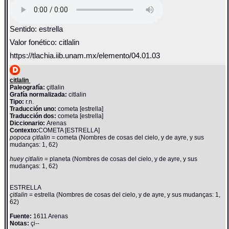
Sentido: estrella
Valor fonético: citlalin
https://tlachia.iib.unam.mx/elemento/04.01.03
citlalin
Paleografía:
çitlalin
Grafía normalizada:
citlalin
Tipo:
r.n.
Traducción uno:
cometa [estrella]
Traducción dos:
cometa [estrella]
Diccionario:
Arenas
Contexto:
COMETA [ESTRELLA]
popoca çitlalin
= cometa (Nombres de cosas del cielo, y de ayre, y sus
mudanças: 1, 62)
huey çitlalin
= planeta (Nombres de cosas del cielo, y de ayre, y sus
mudanças: 1, 62)
ESTRELLA
çitlalin
= estrella (Nombres de cosas del cielo, y de ayre, y sus mudanças: 1,
62)
Fuente:
1611 Arenas
Notas:
çi--