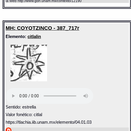
la Web http://www.gdn.unam.mx/contexto/12190
MH: COYOTZINCO - 387_717r
Elemento:
citlalin
Sentido: estrella
Valor fonético: citlal
https://tlachia.iib.unam.mx/elemento/04.01.03