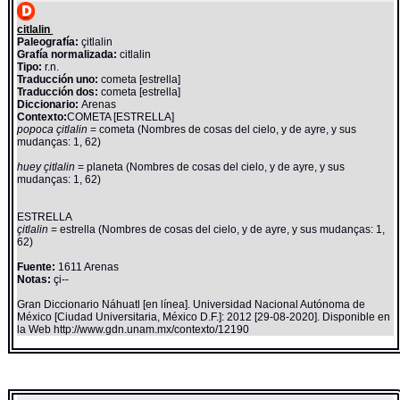
citlalin
Paleografía:
çitlalin
Grafía normalizada:
citlalin
Tipo:
r.n.
Traducción uno:
cometa [estrella]
Traducción dos:
cometa [estrella]
Diccionario:
Arenas
Contexto:
COMETA [ESTRELLA]
popoca çitlalin
= cometa (Nombres de cosas del cielo, y de ayre, y sus
mudanças: 1, 62)
huey çitlalin
= planeta (Nombres de cosas del cielo, y de ayre, y sus
mudanças: 1, 62)
ESTRELLA
çitlalin
= estrella (Nombres de cosas del cielo, y de ayre, y sus mudanças: 1,
62)
Fuente:
1611 Arenas
Notas:
çi--
Gran Diccionario Náhuatl [en línea]. Universidad Nacional Autónoma de
México [Ciudad Universitaria, México D.F.]: 2012 [29-08-2020]. Disponible en
la Web http://www.gdn.unam.mx/contexto/12190