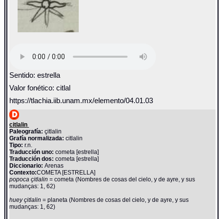
Sentido: estrella
Valor fonético: citlal
https://tlachia.iib.unam.mx/elemento/04.01.03
citlalin
Paleografía:
çitlalin
Grafía normalizada:
citlalin
Tipo:
r.n.
Traducción uno:
cometa [estrella]
Traducción dos:
cometa [estrella]
Diccionario:
Arenas
Contexto:
COMETA [ESTRELLA]
popoca çitlalin
= cometa (Nombres de cosas del cielo, y de ayre, y sus
mudanças: 1, 62)
huey çitlalin
= planeta (Nombres de cosas del cielo, y de ayre, y sus
mudanças: 1, 62)