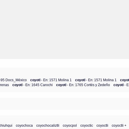
1-95 Docs_México
coyotl
- En: 1571 Molina 1
coyotl
- En: 1571 Molina 1
coyo
Arenas
coyotl
- En: 1645 Carochi
coyotl
- En: 1765 Cortés y Zedeño
coyotl
- 
chiuhqui
coyochoca
coyochocaliztli
coyocpol
coyoctic
coyoctli
coyoctli +