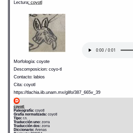
Lectura
: coyotl
Morfología: coyote
Descomposicion: coyo-tl
Contacto: labios
Cita: coyotl
https://tlachia.iib.unam.mx/glifo/387_665v_39
coyotl
Paleografía:
coyotl
Grafía normalizada:
coyotl
Tipo:
r.n.
Traducción uno:
zorra
Traducción dos:
zorra
Diccionario:
Arenas