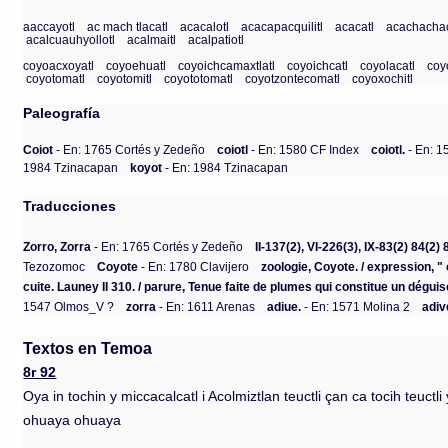
aaccayotl
ac mach tlacatl
acacalotl
acacapacquilitl
acacatl
acachachac
acalcuauhyollotl
acalmaitl
acalpatiotl
coyoacxoyatl
coyoehuatl
coyoichcamaxtlatl
coyoichcatl
coyolacatl
coy
coyotomatl
coyotomitl
coyototomatl
coyotzontecomatl
coyoxochitl
Paleografía
Coiot
- En: 1765 Cortés y Zedeño
coiotl
- En: 1580 CF Index
coiotl.
- En: 1
1984 Tzinacapan
koyot
- En: 1984 Tzinacapan
Traducciones
Zorro, Zorra
- En: 1765 Cortés y Zedeño
II-137(2), VI-226(3), IX-83(2) 84(2)
Tezozomoc
Coyote
- En: 1780 Clavijero
zoologie, Coyote. / expression, " 
cuite. Launey II 310. / parure, Tenue faite de plumes qui constitue un dégu
1547 Olmos_V ?
zorra
- En: 1611 Arenas
adiue.
- En: 1571 Molina 2
adiv
Textos en Temoa
8r 92
Oya in tochin y miccacalcatl i Acolmiztlan teuctli çan ca tocih teuct
ohuaya ohuaya