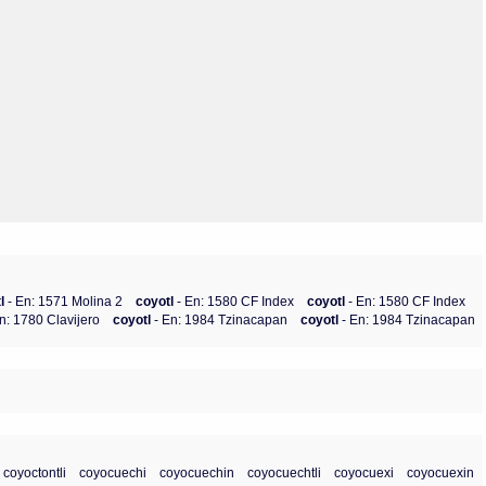
Olmos_V
Paredes
Rincón
Sahagún Escolio
Tezozomoc
Tzinacapan
Wimmer
tl
- En: 1571 Molina 2
coyotl
- En: 1580 CF Index
coyotl
- En: 1580 CF Index
En: 1780 Clavijero
coyotl
- En: 1984 Tzinacapan
coyotl
- En: 1984 Tzinacapan
coyoctontli
coyocuechi
coyocuechin
coyocuechtli
coyocuexi
coyocuexin