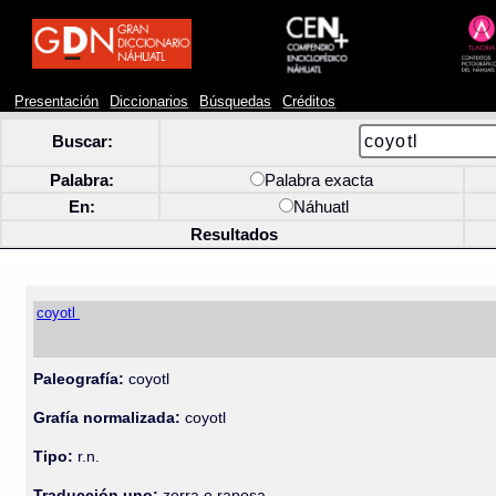
Presentación
Diccionarios
Búsquedas
Créditos
Buscar:
Palabra:
Palabra exacta
En:
Náhuatl
Resultados
coyotl
Paleografía:
coyotl
Grafía normalizada:
coyotl
Tipo:
r.n.
Traducción uno:
zorra o raposa.