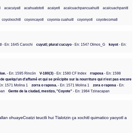
l
acacuiyatl
acahuatototl
acaiyetl
acalcuachpancuahuitl
acalcuachpanitl
coyolxochitl
coyoncayotl
coyonia cuahuitl
coyonyotl
coyotecomatl
l
- En: 1645 Carochi
cuyutl; plural cucuyo
- En: 1547 Olmos_G
koyot
- En:
iue.
- En: 1595 Rincón
V-180(3)
- En: 1580 CF Index
rraposa
- En: 1598
dit de quelqu'un d'affamé et qui se précipite sur la nourriture qui n'est pas encore
En: 1571 Molina 1
zorra o raposa.
- En: 1571 Molina 1
zora o raposa
- En:
pan
Gente de la ciudad, mestizo, "Coyote"
- En: 1984 Tzinacapan
an ohuayeCoatzi teuctli hui Tlalotzin ça xochitl quimatico yaoyotl a