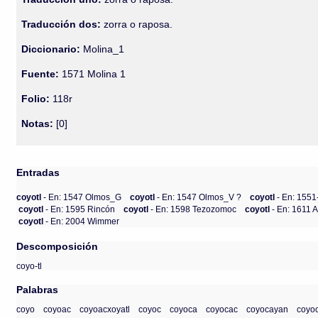
Traducción dos:
zorra o raposa.
Diccionario:
Molina_1
Fuente:
1571 Molina 1
Folio:
118r
Notas:
[0]
Entradas
coyotl
- En: 1547 Olmos_G
coyotl
- En: 1547 Olmos_V ?
coyotl
- En: 155
coyotl
- En: 1595 Rincón
coyotl
- En: 1598 Tezozomoc
coyotl
- En: 1611 
coyotl
- En: 2004 Wimmer
Descomposición
coyo-tl
Palabras
coyo
coyoac
coyoacxoyatl
coyoc
coyoca
coyocac
coyocayan
coyo