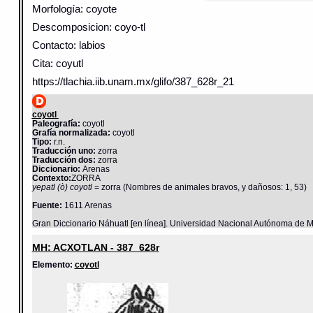
Morfología: coyote
Descomposicion: coyo-tl
Contacto: labios
Cita: coyutl
https://tlachia.iib.unam.mx/glifo/387_628r_21
coyotl
Paleografía:
coyotl
Grafía normalizada:
coyotl
Tipo:
r.n.
Traducción uno:
zorra
Traducción dos:
zorra
Diccionario:
Arenas
Contexto:
ZORRA
yepatl (ò) coyotl
= zorra (Nombres de animales bravos, y dañosos: 1, 53)
Fuente:
1611 Arenas
Gran Diccionario Náhuatl [en línea]. Universidad Nacional Autónoma de M
MH: ACXOTLAN - 387_628r
Elemento:
coyotl