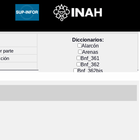
Diccionarios:
Alarcón
r parte
Arenas
Bnf_361
cción
Bnf_362
Bnf_362bis
Carochi
CF_INDEX
Clavijero
Cortés y Zedeño
Docs_México
Durán
Guerra
Mecayapan
Molina_1
Molina_2
Olmos_G