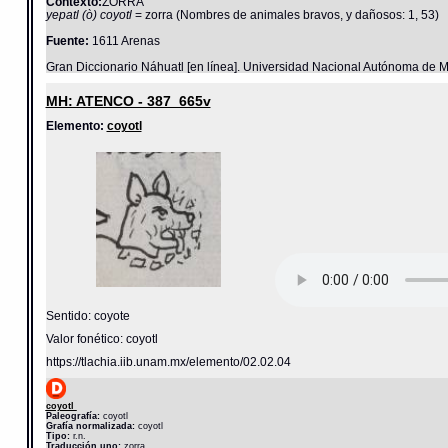
Contexto:
ZORRA
yepatl (ò) coyotl
= zorra (Nombres de animales bravos, y dañosos: 1, 53)
Fuente:
1611 Arenas
Gran Diccionario Náhuatl [en línea]. Universidad Nacional Autónoma de M
MH: ATENCO - 387_665v
Elemento:
coyotl
Sentido: coyote
Valor fonético: coyotl
https://tlachia.iib.unam.mx/elemento/02.02.04
coyotl
Paleografía:
coyotl
Grafía normalizada:
coyotl
Tipo:
r.n.
Traducción uno:
zorra