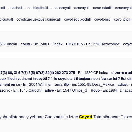
atl
acachatl
acachiquihuitl
acacocoyotl
acacoyotl
acacuahuitl
acacueyat
olcuauitl
coyolcuecuexcuetlaxmecatl
coyolizquixochitl
coyolomitl
coyoltototl
595 Rincón
coiutl
- En: 1580 CF Index
COYOTES
- En: 1598 Tezozomoc
coyöt
 87(3) 88, XI-6 7(7) 8(5) 67(2) 84(4) 262 273 275
- En: 1580 CF Index
el zorro o ad
cuix îtleuh yetinemi in coyôtl ? ", le coyote a-t-il toujours son feu sur lui ? Est 
isement en co
- En: 2004 Wimmer
amarillo
- En: 1551-95 Docs_México
adiue.
- 
ezorro
- En: 1645 Carochi
adive
- En: 1547 Olmos_G
Hoyo
- En: 1984 Tzinaca
li yohuallatonoc y yehuan Cuetzpaltzin Iztac
Coyotl
Totomihuacan Tlaxcall