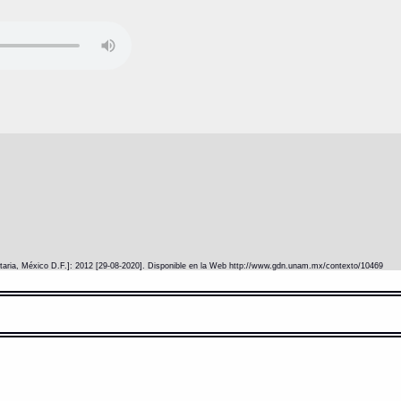
itaria, México D.F.]: 2012 [29-08-2020]. Disponible en la Web http://www.gdn.unam.mx/contexto/10469