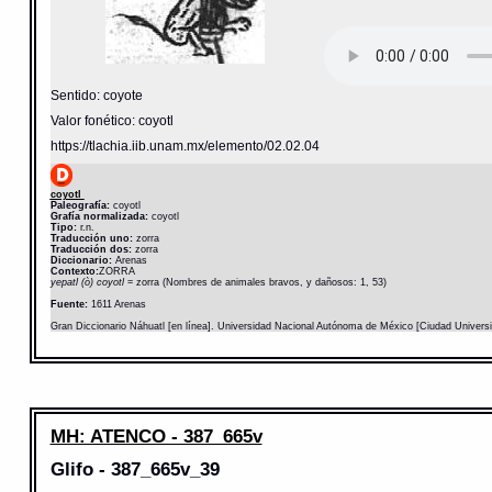
Sentido: coyote
Valor fonético: coyotl
https://tlachia.iib.unam.mx/elemento/02.02.04
coyotl
Paleografía:
coyotl
Grafía normalizada:
coyotl
Tipo:
r.n.
Traducción uno:
zorra
Traducción dos:
zorra
Diccionario:
Arenas
Contexto:
ZORRA
yepatl (ò) coyotl
= zorra (Nombres de animales bravos, y dañosos: 1, 53)
Fuente:
1611 Arenas
Gran Diccionario Náhuatl [en línea]. Universidad Nacional Autónoma de México [Ciudad Univers
MH: ATENCO - 387_665v
Glifo - 387_665v_39