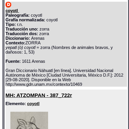
coyotl
Paleografía:
coyotl
Grafía normalizada:
coyotl
Tipo:
r.n.
Traducción uno:
zorra
Traducción dos:
zorra
Diccionario:
Arenas
Contexto:
ZORRA
yepatl (ò) coyotl
= zorra (Nombres de animales bravos, y
dañosos: 1, 53)
Fuente:
1611 Arenas
Gran Diccionario Náhuatl [en línea]. Universidad Nacional
Autónoma de México [Ciudad Universitaria, México D.F.]: 2012
[29-08-2020]. Disponible en la Web
http://www.gdn.unam.mx/contexto/10469
MH: ATZOMPAN - 387_722r
Elemento:
coyotl