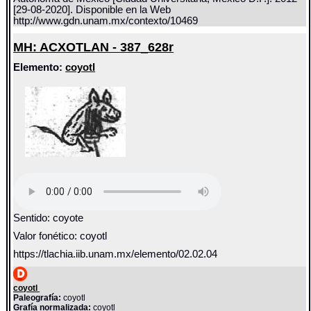
[29-08-2020]. Disponible en la Web
http://www.gdn.unam.mx/contexto/10469
MH: ACXOTLAN - 387_628r
Elemento:
coyotl
Sentido: coyote
Valor fonético: coyotl
https://tlachia.iib.unam.mx/elemento/02.02.04
coyotl
Paleografía:
coyotl
Grafía normalizada:
coyotl