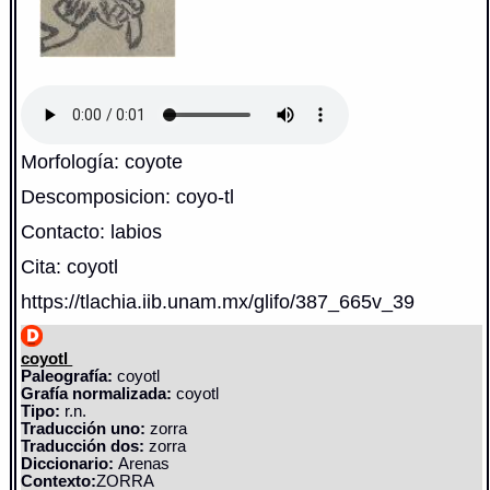
Morfología: coyote
Descomposicion: coyo-tl
Contacto: labios
Cita: coyotl
https://tlachia.iib.unam.mx/glifo/387_665v_39
coyotl
Paleografía:
coyotl
Grafía normalizada:
coyotl
Tipo:
r.n.
Traducción uno:
zorra
Traducción dos:
zorra
Diccionario:
Arenas
Contexto:
ZORRA