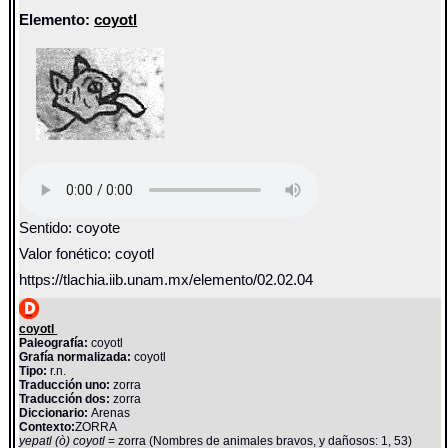
Elemento:
coyotl
Sentido: coyote
Valor fonético: coyotl
https://tlachia.iib.unam.mx/elemento/02.02.04
coyotl
Paleografía:
coyotl
Grafía normalizada:
coyotl
Tipo:
r.n.
Traducción uno:
zorra
Traducción dos:
zorra
Diccionario:
Arenas
Contexto:
ZORRA
yepatl (ò) coyotl
= zorra (Nombres de animales bravos, y dañosos: 1, 53)