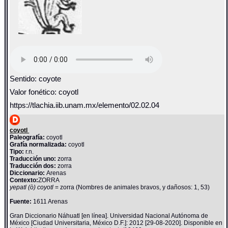
Sentido: coyote
Valor fonético: coyotl
https://tlachia.iib.unam.mx/elemento/02.02.04
coyotl
Paleografía:
coyotl
Grafía normalizada:
coyotl
Tipo:
r.n.
Traducción uno:
zorra
Traducción dos:
zorra
Diccionario:
Arenas
Contexto:
ZORRA
yepatl (ò) coyotl
= zorra (Nombres de animales bravos, y dañosos: 1, 53)
Fuente:
1611 Arenas
Gran Diccionario Náhuatl [en línea]. Universidad Nacional Autónoma de
México [Ciudad Universitaria, México D.F.]: 2012 [29-08-2020]. Disponible en