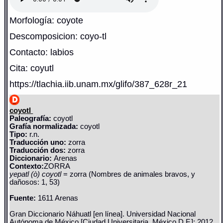
Morfología: coyote
Descomposicion: coyo-tl
Contacto: labios
Cita: coyutl
https://tlachia.iib.unam.mx/glifo/387_628r_21
coyotl
Paleografía:
coyotl
Grafía normalizada:
coyotl
Tipo:
r.n.
Traducción uno:
zorra
Traducción dos:
zorra
Diccionario:
Arenas
Contexto:
ZORRA
yepatl (ò) coyotl
= zorra (Nombres de animales bravos, y
dañosos: 1, 53)
Fuente:
1611 Arenas
Gran Diccionario Náhuatl [en línea]. Universidad Nacional
Autónoma de México [Ciudad Universitaria, México D.F.]: 2012