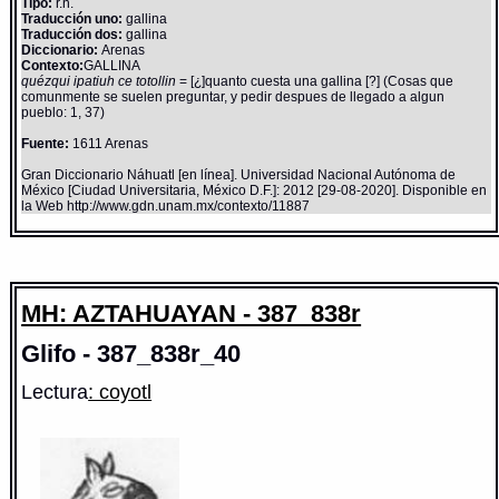
Tipo:
r.n.
Traducción uno:
gallina
Traducción dos:
gallina
Diccionario:
Arenas
Contexto:
GALLINA
quézqui ipatiuh ce totollin
= [¿]quanto cuesta una gallina [?] (Cosas que
comunmente se suelen preguntar, y pedir despues de llegado a algun
pueblo: 1, 37)
Fuente:
1611 Arenas
Gran Diccionario Náhuatl [en línea]. Universidad Nacional Autónoma de
México [Ciudad Universitaria, México D.F.]: 2012 [29-08-2020]. Disponible en
la Web http://www.gdn.unam.mx/contexto/11887
MH: AZTAHUAYAN - 387_838r
Glifo - 387_838r_40
Lectura
: coyotl