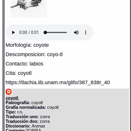
Morfología: coyote
Descomposicion: coyo-tl
Contacto: labios
Cita: coyotl
https://tlachia.iib.unam.mx/glifo/387_838r_40
coyotl
Paleografía:
coyotl
Grafía normalizada:
coyotl
Tipo:
r.n.
Traducción uno:
zorra
Traducción dos:
zorra
Diccionario:
Arenas
Contexto:
ZORRA