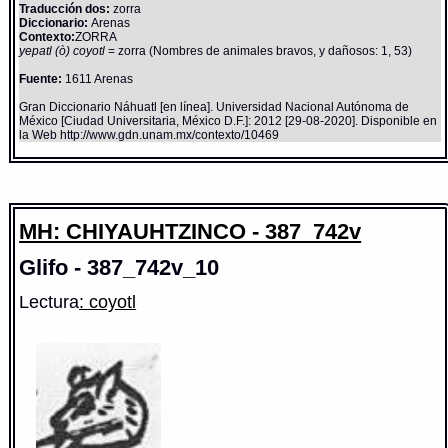
Traducción dos:
zorra
Diccionario:
Arenas
Contexto:
ZORRA
yepatl (ò) coyotl
= zorra (Nombres de animales bravos, y dañosos: 1, 53)
Fuente:
1611 Arenas
Gran Diccionario Náhuatl [en línea]. Universidad Nacional Autónoma de
México [Ciudad Universitaria, México D.F.]: 2012 [29-08-2020]. Disponible en
la Web http://www.gdn.unam.mx/contexto/10469
MH: CHIYAUHTZINCO - 387_742v
Glifo - 387_742v_10
Lectura
: coyotl