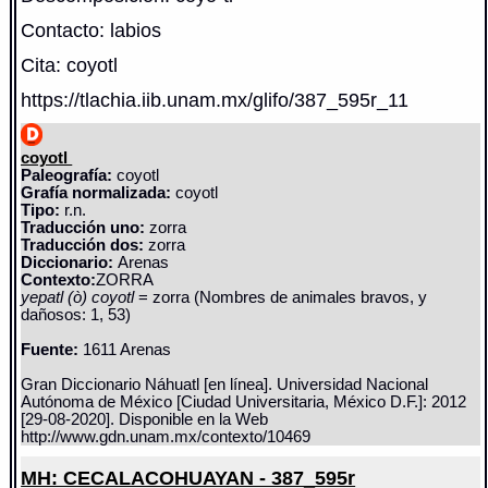
Contacto: labios
Cita: coyotl
https://tlachia.iib.unam.mx/glifo/387_595r_11
coyotl
Paleografía:
coyotl
Grafía normalizada:
coyotl
Tipo:
r.n.
Traducción uno:
zorra
Traducción dos:
zorra
Diccionario:
Arenas
Contexto:
ZORRA
yepatl (ò) coyotl
= zorra (Nombres de animales bravos, y
dañosos: 1, 53)
Fuente:
1611 Arenas
Gran Diccionario Náhuatl [en línea]. Universidad Nacional
Autónoma de México [Ciudad Universitaria, México D.F.]: 2012
[29-08-2020]. Disponible en la Web
http://www.gdn.unam.mx/contexto/10469
MH: CECALACOHUAYAN - 387_595r