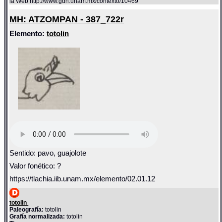
la Web http://www.gdn.unam.mx/contexto/10469
MH: ATZOMPAN - 387_722r
Elemento:
totolin
Sentido: pavo, guajolote
Valor fonético: ?
https://tlachia.iib.unam.mx/elemento/02.01.12
totolin
Paleografía:
totolin
Grafía normalizada:
totolin