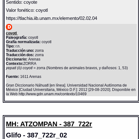
Sentido: coyote
Valor fonético: coyotl
https://tlachia.iib.unam.mx/elemento/02.02.04
coyotl
Paleografía:
coyotl
Grafía normalizada:
coyotl
Tipo:
r.n.
Traducción uno:
zorra
Traducción dos:
zorra
Diccionario:
Arenas
Contexto:
ZORRA
yepatl (ò) coyotl
= zorra (Nombres de animales bravos, y dañosos: 1, 53)
Fuente:
1611 Arenas
Gran Diccionario Náhuatl [en línea]. Universidad Nacional Autónoma de
México [Ciudad Universitaria, México D.F.]: 2012 [29-08-2020]. Disponible en
la Web http://www.gdn.unam.mx/contexto/10469
MH: ATZOMPAN - 387_722r
Glifo - 387_722r_02