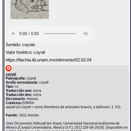
Sentido: coyote
Valor fonético: coyotl
https://tlachia.iib.unam.mx/elemento/02.02.04
coyotl
Paleografía:
coyotl
Grafía normalizada:
coyotl
Tipo:
r.n.
Traducción uno:
zorra
Traducción dos:
zorra
Diccionario:
Arenas
Contexto:
ZORRA
yepatl (ò) coyotl
= zorra (Nombres de animales bravos, y dañosos: 1, 53)
Fuente:
1611 Arenas
Gran Diccionario Náhuatl [en línea]. Universidad Nacional Autónoma de
México [Ciudad Universitaria, México D.F.]: 2012 [29-08-2020]. Disponible en