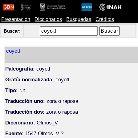
Presentación
Diccionarios
Búsquedas
Créditos
Buscar:
coyotl
Paleografía:
coyotl
Grafía normalizada:
coyotl
Tipo:
r.n.
Traducción uno:
zora o raposa
Traducción dos:
zora o raposa
Diccionario:
Olmos_V
Fuente:
1547 Olmos_V ?