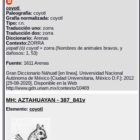
coyotl
Paleografía:
coyotl
Grafía normalizada:
coyotl
Tipo:
r.n.
Traducción uno:
zorra
Traducción dos:
zorra
Diccionario:
Arenas
Contexto:
ZORRA
yepatl (ò) coyotl
= zorra (Nombres de animales bravos, y
dañosos: 1, 53)
Fuente:
1611 Arenas
Gran Diccionario Náhuatl [en línea]. Universidad Nacional
Autónoma de México [Ciudad Universitaria, México D.F.]: 2012
[29-08-2020]. Disponible en la Web
http://www.gdn.unam.mx/contexto/10469
MH: AZTAHUAYAN - 387_841v
Elemento:
coyotl