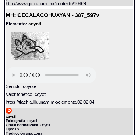
http://www.gdn.unam.mx/contexto/10469
MH: CECALACOHUAYAN - 387_597v
Elemento:
coyotl
Sentido: coyote
Valor fonético: coyotl
https://tlachia.iib.unam.mx/elemento/02.02.04
coyotl
Paleografía:
coyotl
Grafía normalizada:
coyotl
Tipo:
r.n.
Traducción uno:
zorra