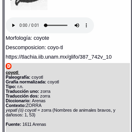
Morfología: coyote
Descomposicion: coyo-tl
https://tlachia.iib.unam.mx/glifo/387_742v_10
coyotl
Paleografía:
coyotl
Grafía normalizada:
coyotl
Tipo:
r.n.
Traducción uno:
zorra
Traducción dos:
zorra
Diccionario:
Arenas
Contexto:
ZORRA
yepatl (ò) coyotl
= zorra (Nombres de animales bravos, y
dañosos: 1, 53)
Fuente:
1611 Arenas