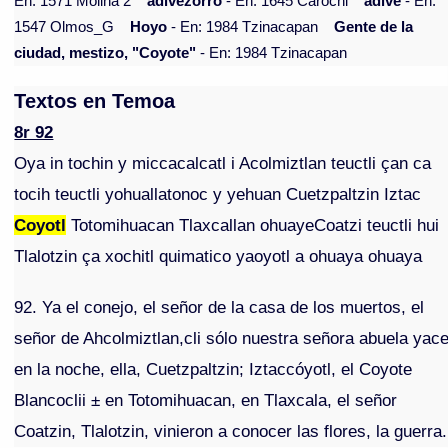
En: 1571 Molina 2
adivezorro
- En: 1645 Carochi
adive
- En:
1547 Olmos_G
Hoyo
- En: 1984 Tzinacapan
Gente de la
ciudad, mestizo, "Coyote"
- En: 1984 Tzinacapan
Textos en Temoa
8r 92
Oya in tochin y miccacalcatl i Acolmiztlan teuctli çan ca
tocih teuctli yohuallatonoc y yehuan Cuetzpaltzin Iztac
Coyotl
Totomihuacan Tlaxcallan ohuayeCoatzi teuctli hui
Tlalotzin ça xochitl quimatico yaoyotl a ohuaya ohuaya
92. Ya el conejo, el señor de la casa de los muertos, el
señor de Ahcolmiztlan,cli sólo nuestra señora abuela yac
en la noche, ella, Cuetzpaltzin; Iztaccóyotl, el Coyote
Blancoclii ± en Totomihuacan, en Tlaxcala, el señor
Coatzin, Tlalotzin, vinieron a conocer las flores, la guerra.