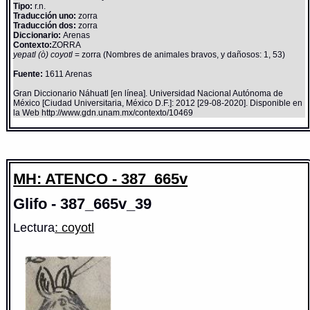
Tipo:
r.n.
Traducción uno:
zorra
Traducción dos:
zorra
Diccionario:
Arenas
Contexto:
ZORRA
yepatl (ò) coyotl
= zorra (Nombres de animales bravos, y dañosos: 1, 53)
Fuente:
1611 Arenas
Gran Diccionario Náhuatl [en línea]. Universidad Nacional Autónoma de
México [Ciudad Universitaria, México D.F.]: 2012 [29-08-2020]. Disponible en
la Web http://www.gdn.unam.mx/contexto/10469
MH: ATENCO - 387_665v
Glifo - 387_665v_39
Lectura
: coyotl