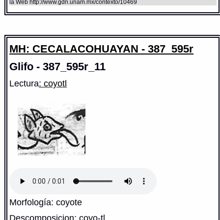
la Web http://www.gdn.unam.mx/contexto/10469
MH: CECALACOHUAYAN - 387_595r
Glifo - 387_595r_11
Lectura
: coyotl
Morfología: coyote
Descomposicion: coyo-tl