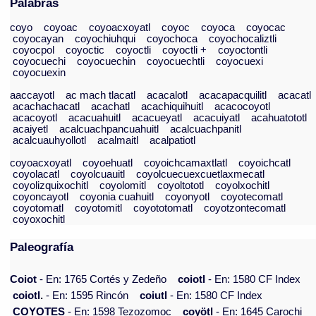
Palabras
coyo
coyoac
coyoacxoyatl
coyoc
coyoca
coyocac
coyocayan
coyochiuhqui
coyochoca
coyochocaliztli
coyocpol
coyoctic
coyoctli
coyoctli +
coyoctontli
coyocuechi
coyocuechin
coyocuechtli
coyocuexi
coyocuexin
aaccayotl
ac mach tlacatl
acacalotl
acacapacquilitl
acacatl
acachachacatl
acachatl
acachiquihuitl
acacocoyotl
acacoyotl
acacuahuitl
acacueyatl
acacuiyatl
acahuatototl
acaiyetl
acalcuachpancuahuitl
acalcuachpanitl
acalcuauhyollotl
acalmaitl
acalpatiotl
coyoacxoyatl
coyoehuatl
coyoichcamaxtlatl
coyoichcatl
coyolacatl
coyolcuauitl
coyolcuecuexcuetlaxmecatl
coyolizquixochitl
coyolomitl
coyoltototl
coyolxochitl
coyoncayotl
coyonia cuahuitl
coyonyotl
coyotecomatl
coyotomatl
coyotomitl
coyototomatl
coyotzontecomatl
coyoxochitl
Paleografía
Coiot
- En: 1765 Cortés y Zedeño
coiotl
- En: 1580 CF Index
coiotl.
- En: 1595 Rincón
coiutl
- En: 1580 CF Index
COYOTES
- En: 1598 Tezozomoc
coyötl
- En: 1645 Carochi