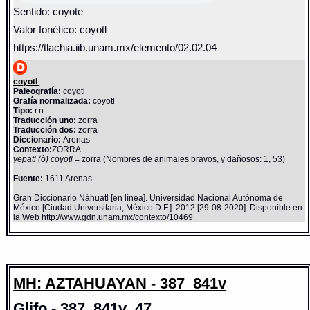
Sentido: coyote
Valor fonético: coyotl
https://tlachia.iib.unam.mx/elemento/02.02.04
coyotl
Paleografía:
coyotl
Grafía normalizada:
coyotl
Tipo:
r.n.
Traducción uno:
zorra
Traducción dos:
zorra
Diccionario:
Arenas
Contexto:
ZORRA
yepatl (ò) coyotl
= zorra (Nombres de animales bravos, y dañosos: 1, 53)
Fuente:
1611 Arenas
Gran Diccionario Náhuatl [en línea]. Universidad Nacional Autónoma de
México [Ciudad Universitaria, México D.F.]: 2012 [29-08-2020]. Disponible en
la Web http://www.gdn.unam.mx/contexto/10469
MH: AZTAHUAYAN - 387_841v
Glifo - 387_841v_47