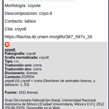
Morfología: coyote
Descomposicion: coyo-tl
Contacto: labios
Cita: coyotl
https://tlachia.iib.unam.mx/glifo/387_597v_26
coyotl
Paleografía:
coyotl
Grafía normalizada:
coyotl
Tipo:
r.n.
Traducción uno:
zorra
Traducción dos:
zorra
Diccionario:
Arenas
Contexto:
ZORRA
yepatl (ò) coyotl
= zorra (Nombres de animales bravos, y
dañosos: 1, 53)
Fuente:
1611 Arenas
Gran Diccionario Náhuatl [en línea]. Universidad Nacional
Autónoma de México [Ciudad Universitaria, México D.F.]: 2012
[29-08-2020]. Disponible en la Web