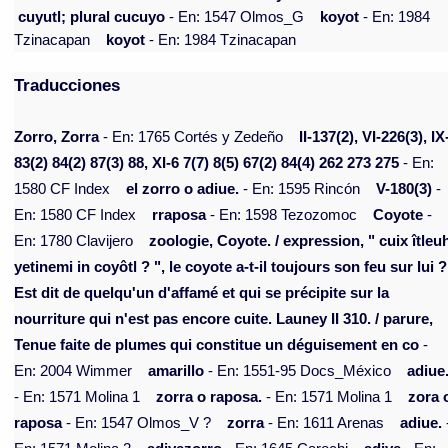
cuyutl; plural cucuyo
- En: 1547 Olmos_G
koyot
- En: 1984
Tzinacapan
koyot
- En: 1984 Tzinacapan
Traducciones
Zorro, Zorra
- En: 1765 Cortés y Zedeño
II-137(2), VI-226(3), IX
83(2) 84(2) 87(3) 88, XI-6 7(7) 8(5) 67(2) 84(4) 262 273 275
- En:
1580 CF Index
el zorro o adiue.
- En: 1595 Rincón
V-180(3)
-
En: 1580 CF Index
rraposa
- En: 1598 Tezozomoc
Coyote
-
En: 1780 Clavijero
zoologie, Coyote. / expression, " cuix îtleu
yetinemi in coyôtl ? ", le coyote a-t-il toujours son feu sur lui ?
Est dit de quelqu'un d'affamé et qui se précipite sur la
nourriture qui n'est pas encore cuite. Launey II 310. / parure,
Tenue faite de plumes qui constitue un déguisement en co
-
En: 2004 Wimmer
amarillo
- En: 1551-95 Docs_México
adiue
- En: 1571 Molina 1
zorra o raposa.
- En: 1571 Molina 1
zora 
raposa
- En: 1547 Olmos_V ?
zorra
- En: 1611 Arenas
adiue.