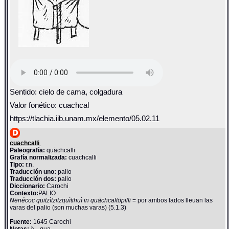
Sentido: cielo de cama, colgadura
Valor fonético: cuachcal
https://tlachia.iib.unam.mx/elemento/05.02.11
cuachcalli
Paleografía:
quächcalli
Grafía normalizada:
cuachcalli
Tipo:
r.n.
Traducción uno:
palio
Traducción dos:
palio
Diccionario:
Carochi
Contexto:
PALIO
Nënécoc quitzìtzitzquìtihuì in quächcaltöpilli
= por ambos lados lleuan las
varas del palio (son muchas varas) (5.1.3)
Fuente:
1645 Carochi