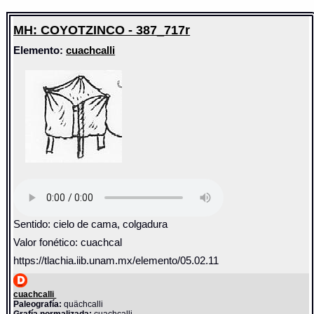
MH: COYOTZINCO - 387_717r
Elemento:
cuachcalli
Sentido: cielo de cama, colgadura
Valor fonético: cuachcal
https://tlachia.iib.unam.mx/elemento/05.02.11
cuachcalli
Paleografía:
quächcalli