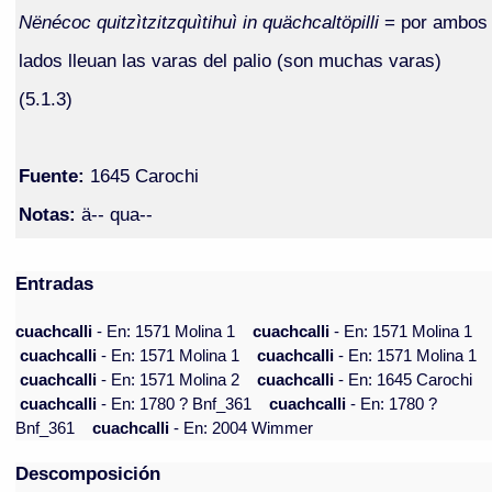
Nënécoc quitzìtzitzquìtihuì in quächcaltöpilli
= por ambos
lados lleuan las varas del palio (son muchas varas)
(5.1.3)
Fuente:
1645 Carochi
Notas:
ä-- qua--
Entradas
cuachcalli
- En: 1571 Molina 1
cuachcalli
- En: 1571 Molina 1
cuachcalli
- En: 1571 Molina 1
cuachcalli
- En: 1571 Molina 1
cuachcalli
- En: 1571 Molina 2
cuachcalli
- En: 1645 Carochi
cuachcalli
- En: 1780 ? Bnf_361
cuachcalli
- En: 1780 ?
Bnf_361
cuachcalli
- En: 2004 Wimmer
Descomposición