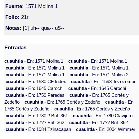
Fuente:
1571 Molina 1
Folio:
21r
Notas:
[1] uh-- qua-- u$--
Entradas
cuauhtla
- En: 1571 Molina 1
cuauhtla
- En: 1571 Molina 1
cuauhtla
- En: 1571 Molina 1
cuauhtla
- En: 1571 Molina 1
cuauhtla
- En: 1571 Molina 1
cuauhtla
- En: 1571 Molina 2
cuauhtla
- En: 1580 CF Index
cuauhtla
- En: 1598 Tezozomoc
cuauhtla
- En: 1645 Carochi
cuauhtla
- En: 1645 Carochi
cuauhtla
- En: 1759 Paredes
cuauhtla
- En: 1765 Cortés y
Zedeño
cuauhtla
- En: 1765 Cortés y Zedeño
cuauhtla
- En:
1765 Cortés y Zedeño
cuauhtla
- En: 1765 Cortés y Zedeño
cuauhtla
- En: 1780 ? Bnf_361
cuauhtla
- En: 1780 Clavijero
cuauhtla
- En: 17?? Bnf_362
cuauhtla
- En: 17?? Bnf_362
cuauhtla
- En: 1984 Tzinacapan
cuauhtla
- En: 2004 Wimmer