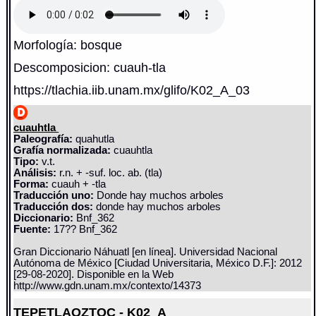
Morfología: bosque
Descomposicion: cuauh-tla
https://tlachia.iib.unam.mx/glifo/K02_A_03
cuauhtla
Paleografía:
quahutla
Grafía normalizada:
cuauhtla
Tipo:
v.t.
Análisis:
r.n. + -suf. loc. ab. (tla)
Forma:
cuauh + -tla
Traducción uno:
Donde hay muchos arboles
Traducción dos:
donde hay muchos arboles
Diccionario:
Bnf_362
Fuente:
17?? Bnf_362
Gran Diccionario Náhuatl [en línea]. Universidad Nacional
Autónoma de México [Ciudad Universitaria, México D.F.]: 2012
[29-08-2020]. Disponible en la Web
http://www.gdn.unam.mx/contexto/14373
TEPETLAOZTOC - K02_A