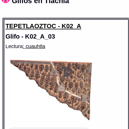
Glifos en Tlachia
TEPETLAOZTOC - K02_A
Glifo - K02_A_03
Lectura
: cuauhtla