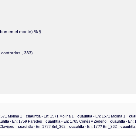
rbon en el monte) % §
 contrarias., 333)
 1571 Molina 1
cuauhtla
- En: 1571 Molina 1
cuauhtla
- En: 1571 Molina 1
cua
auhtla
- En: 1759 Paredes
cuauhtla
- En: 1765 Cortés y Zedeño
cuauhtla
- En:
Clavijero
cuauhtla
- En: 17?? Bnf_362
cuauhtla
- En: 17?? Bnf_362
cuauhtl