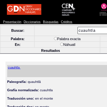
Presentación
Diccionarios
Búsquedas
Créditos
Buscar:
Palabra:
Palabra exacta
En:
Náhuatl
Resultados
cuauhtla
Paleografía:
quauhtlâ
Grafía normalizada:
cuauhtla
Traducción uno:
en el monte
Traducción dos:
en monte