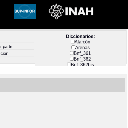
Diccionarios:
Alarcón
r parte
Arenas
Bnf_361
cción
Bnf_362
Bnf_362bis
Carochi
CF_INDEX
Clavijero
Cortés y Zedeño
Docs_México
Durán
Guerra
Mecayapan
Molina_1
Molina_2
Olmos_G