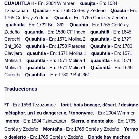
CUAUHTLAH
- En: 2004 Wimmer
kuaujta
- En: 1984
Tzinacapan
Quacta
- En: 1765 Cortés y Zedeño
Quacta
- En:
1765 Cortés y Zedeño
Quacta
- En: 1765 Cortés y Zedeño
quahutla
- En: 17?? Bnf_362
Quauhta
- En: 1765 Cortés y
Zedeño
quauhtla
- En: 1580 CF Index
quauhtlâ
- En: 1645
Carochi
Quauhtla
- En: 1571 Molina 2
quauhtla
- En: 17??
Bnf_362
quauhtlâ
- En: 1759 Paredes
Quauhtla
- En: 1780
Clavijero
quauhtla
- En: 1571 Molina 1
quauhtla
- En: 1571
Molina 1
quauhtla
- En: 1571 Molina 1
quauhtla
- En: 1571
Molina 1
quauhtla
- En: 1571 Molina 1
Quáuhtlâ
- En: 1645
Carochi
Quauhtla.
- En: 1780 ? Bnf_361
Traducciones
*T
- En: 1598 Tezozomoc
forêt, bois bocage, désert. / désigne
métaphor. un lieu dangereux. / toponyme.
- En: 2004 Wimmer
monte
- En: 1984 Tzinacapan
Sierra, o monte alto
- En: 1765
Cortés y Zedeño
Montaña
- En: 1765 Cortés y Zedeño
Yermo
o desierto
- En: 1765 Cortés y Zedeño
Donde hay muchos