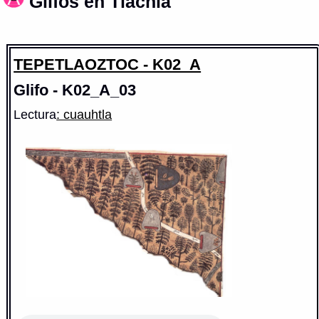
Glifos en Tlachia
TEPETLAOZTOC - K02_A
Glifo - K02_A_03
Lectura
: cuauhtla