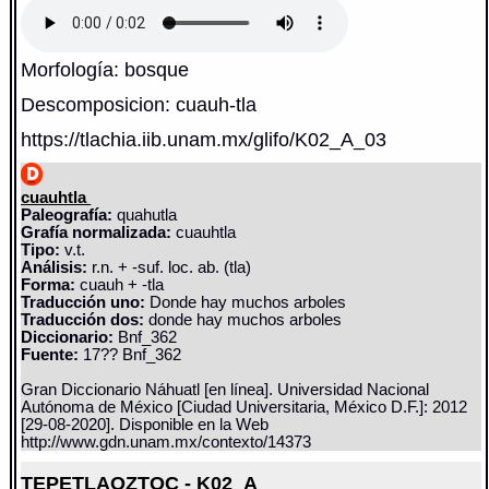
Morfología: bosque
Descomposicion: cuauh-tla
https://tlachia.iib.unam.mx/glifo/K02_A_03
cuauhtla
Paleografía:
quahutla
Grafía normalizada:
cuauhtla
Tipo:
v.t.
Análisis:
r.n. + -suf. loc. ab. (tla)
Forma:
cuauh + -tla
Traducción uno:
Donde hay muchos arboles
Traducción dos:
donde hay muchos arboles
Diccionario:
Bnf_362
Fuente:
17?? Bnf_362
Gran Diccionario Náhuatl [en línea]. Universidad Nacional
Autónoma de México [Ciudad Universitaria, México D.F.]: 2012
[29-08-2020]. Disponible en la Web
http://www.gdn.unam.mx/contexto/14373
TEPETLAOZTOC - K02_A