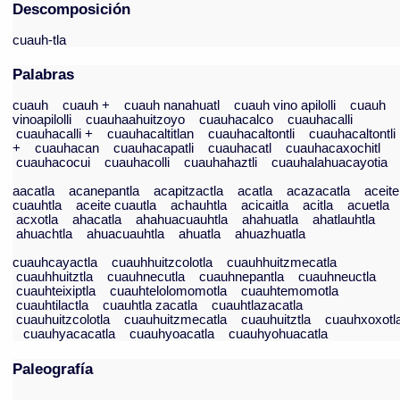
Descomposición
cuauh-tla
Palabras
cuauh
cuauh +
cuauh nanahuatl
cuauh vino apilolli
cuauh
vinoapilolli
cuauhaahuitzoyo
cuauhacalco
cuauhacalli
cuauhacalli +
cuauhacaltitlan
cuauhacaltontli
cuauhacaltontli
+
cuauhacan
cuauhacapatli
cuauhacatl
cuauhacaxochitl
cuauhacocui
cuauhacolli
cuauhahaztli
cuauhalahuacayotia
aacatla
acanepantla
acapitzactla
acatla
acazacatla
aceite
cuauhtla
aceite cuautla
achauhtla
acicaitla
acitla
acuetla
acxotla
ahacatla
ahahuacuauhtla
ahahuatla
ahatlauhtla
ahuachtla
ahuacuauhtla
ahuatla
ahuazhuatla
cuauhcayactla
cuauhhuitzcolotla
cuauhhuitzmecatla
cuauhhuitztla
cuauhnecutla
cuauhnepantla
cuauhneuctla
cuauhteixiptla
cuauhtelolomomotla
cuauhtemomotla
cuauhtilactla
cuauhtla zacatla
cuauhtlazacatla
cuauhuitzcolotla
cuauhuitzmecatla
cuauhuitztla
cuauhxoxotl
cuauhyacacatla
cuauhyoacatla
cuauhyohuacatla
Paleografía