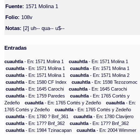
Fuente:
1571 Molina 1
Folio:
108v
Notas:
[2] uh-- qua-- u$--
Entradas
cuauhtla
- En: 1571 Molina 1
cuauhtla
- En: 1571 Molina 1
cuauhtla
- En: 1571 Molina 1
cuauhtla
- En: 1571 Molina 1
cuauhtla
- En: 1571 Molina 1
cuauhtla
- En: 1571 Molina 2
cuauhtla
- En: 1580 CF Index
cuauhtla
- En: 1598 Tezozomoc
cuauhtla
- En: 1645 Carochi
cuauhtla
- En: 1645 Carochi
cuauhtla
- En: 1759 Paredes
cuauhtla
- En: 1765 Cortés y
Zedeño
cuauhtla
- En: 1765 Cortés y Zedeño
cuauhtla
- En:
1765 Cortés y Zedeño
cuauhtla
- En: 1765 Cortés y Zedeño
cuauhtla
- En: 1780 ? Bnf_361
cuauhtla
- En: 1780 Clavijero
cuauhtla
- En: 17?? Bnf_362
cuauhtla
- En: 17?? Bnf_362
cuauhtla
- En: 1984 Tzinacapan
cuauhtla
- En: 2004 Wimmer