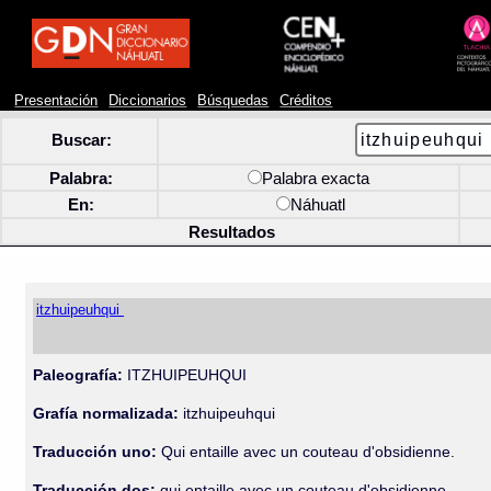
Presentación
Diccionarios
Búsquedas
Créditos
Buscar:
Palabra:
Palabra exacta
En:
Náhuatl
Resultados
itzhuipeuhqui
Paleografía:
ITZHUIPEUHQUI
Grafía normalizada:
itzhuipeuhqui
Traducción uno:
Qui entaille avec un couteau d'obsidienne.
Traducción dos:
qui entaille avec un couteau d'obsidienne.