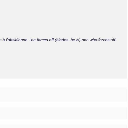
Olmos_V
Paredes
Rincón
Sahagún Escolio
Tezozomoc
Tzinacapan
Wimmer
ats à l'obsidienne - he forces off (blades: he is) one who forces off