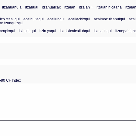
itzahuahuia
itzahual
itzahualcax
itzalan
itzalan +
itzalan nicaana
itzala
lco tetlaliqui
acalhuitequi
acaliuhqui
acallachixqui
acalmocuitlahuiqui
acal
an tzonquizqui
chcapixqui
itzhuitequi
itzin yaqui
itzmixicalcoliuhqui
itzmolinqui
itznepahiuh
580 CF Index