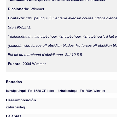
Diccionario:
Wimmer
Contexto:
itzhuipêuhqui
Qui entaille avec un couteau d'obsidienne
SIS 1952,271.
" tlahuipêhuani, tlahuipêuhqui, itzhuipêuhqui, itzhuipêhua ", il fait é
(blades), who forces off obsidian blades. He forces off obsidian bl
Est dit du marchand d'obsidienne. Sah10,8 5.
Fuente:
2004 Wimmer
Entradas
itzhuipeuhqui
- En: 1580 CF Index
itzhuipeuhqui
- En: 2004 Wimmer
Descomposición
itz-huipeuh-qui
Palabras