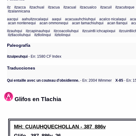
itz
itzacca
itzachual
itzacua
itzacual
itzacualco
itzacuil
itzacutoque
itzalannicana
aacqui
aahuitzocalaqui
aaqui
acacuauhchiuhqui
acalco nicalaqui
aca
acan nontenequi
acan ommonequi
acan tamachiuhqui
acan tlanqui
ac
itzauhqui
itzcapinauhqui
itzcoacoliuhqui
itzcuintli ichcapixqui
itzcuintlii
itztlacoliuhqui
itztlolinqui
itztolinqui
Paleografía
itzuipeuhqui
- En: 1580 CF Index
Traducciones
Qui entaille avec un couteau d'obsidienne.
- En: 2004 Wimmer
X-85
- En: 1
Glifos en Tlachia
MH: CUAUHQUECHOLLAN - 387_886v
Glifo - 387_886v_26