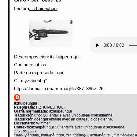
Lectura
: itzhuipeuhqui
Descomposicion: itz-huipeuh-qui
Contacto: labios
Parte no expresada: -qui,
Cita: yzvipeuhq^
https://tlachia.iib.unam.mx/glifo/387_886v_26
itzhuipeuhqui
Paleografía:
ITZHUIPEUHQUI
Grafía normalizada:
itzhuipeuhqui
Traducción uno:
Qui entaille avec un couteau d'obsidienne.
Traducción dos:
qui entaille avec un couteau d'obsidienne.
Diccionario:
Wimmer
Contexto:
itzhuipêuhqui
Qui entaille avec un couteau d'obsidienne.
SIS 1952,271.
" tlahuipêhuani, tlahuipêuhqui, itzhuipêuhqui, itzhuipêhua ", il fait éclater, i