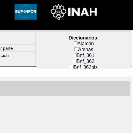
Diccionarios:
Alarcón
r parte
Arenas
Bnf_361
cción
Bnf_362
Bnf_362bis
Carochi
CF_INDEX
Clavijero
Cortés y Zedeño
Docs_México
Durán
Guerra
Mecayapan
Molina_1
Molina_2
Olmos_G