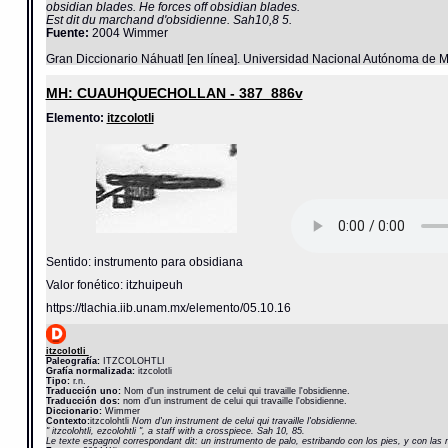
obsidian blades. He forces off obsidian blades.
Est dit du marchand d'obsidienne. Sah10,8 5.
Fuente:
2004 Wimmer
Gran Diccionario Náhuatl [en línea]. Universidad Nacional Autónoma de M
MH: CUAUHQUECHOLLAN - 387_886v
Elemento:
itzcolotli
Sentido: instrumento para obsidiana
Valor fonético: itzhuipeuh
https://tlachia.iib.unam.mx/elemento/05.10.16
itzcolotli
Paleografía:
ITZCOLOHTLI
Grafía normalizada:
itzcolotli
Tipo:
r.n.
Traducción uno:
Nom d'un instrument de celui qui travaille l'obsidienne.
Traducción dos:
nom d'un instrument de celui qui travaille l'obsidienne.
Diccionario:
Wimmer
Contexto:
itzcolohtli
Nom d'un instrument de celui qui travaille l'obsidienne.
" itzcolohtli, ezcolohtli ", a staff with a crosspiece. Sah 10, 85.
Le texte espagnol correspondant dit: un instrumento de palo, estribando con los pies, y con las