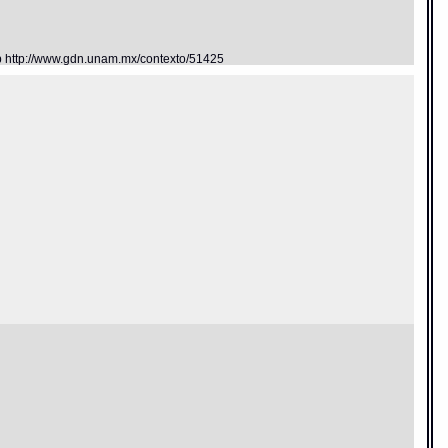
eb http://www.gdn.unam.mx/contexto/51425