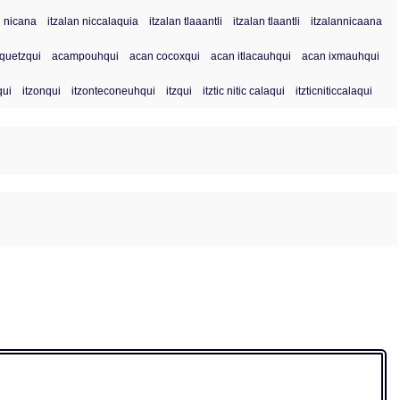
n nicana
itzalan niccalaquia
itzalan tlaaantli
itzalan tlaantli
itzalannicaana
quetzqui
acampouhqui
acan cocoxqui
acan itlacauhqui
acan ixmauhqui
qui
itzonqui
itzonteconeuhqui
itzqui
itztic nitic calaqui
itzticniticcalaqui