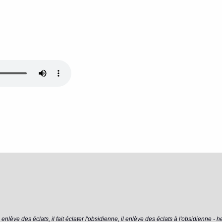
l enlève des éclats, il fait éclater l'obsidienne, il enlève des éclats à l'obsidienne - 