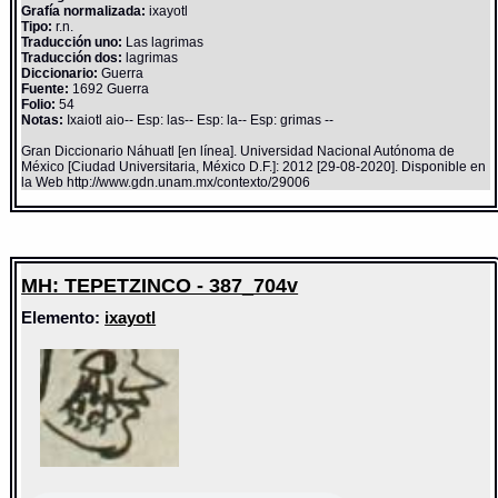
Grafía normalizada:
ixayotl
Tipo:
r.n.
Traducción uno:
Las lagrimas
Traducción dos:
lagrimas
Diccionario:
Guerra
Fuente:
1692 Guerra
Folio:
54
Notas:
Ixaiotl aio-- Esp: las-- Esp: la-- Esp: grimas --
Gran Diccionario Náhuatl [en línea]. Universidad Nacional Autónoma de
México [Ciudad Universitaria, México D.F.]: 2012 [29-08-2020]. Disponible en
la Web http://www.gdn.unam.mx/contexto/29006
MH: TEPETZINCO - 387_704v
Elemento:
ixayotl