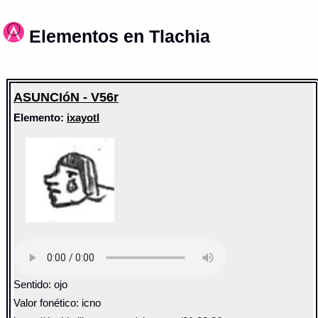
Elementos en Tlachia
ASUNCIóN - V56r
Elemento:
ixayotl
Sentido: ojo
Valor fonético: icno