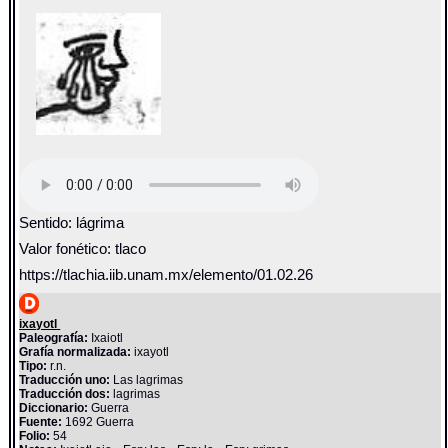
Sentido: lágrima
Valor fonético: tlaco
https://tlachia.iib.unam.mx/elemento/01.02.26
ixayotl
Paleografía:
Ixaiotl
Grafía normalizada:
ixayotl
Tipo:
r.n.
Traducción uno:
Las lagrimas
Traducción dos:
lagrimas
Diccionario:
Guerra
Fuente:
1692 Guerra
Folio:
54