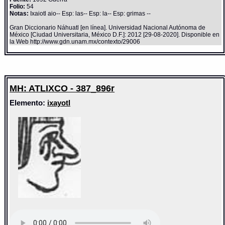
Folio:
54
Notas:
Ixaiotl aio-- Esp: las-- Esp: la-- Esp: grimas --
Gran Diccionario Náhuatl [en línea]. Universidad Nacional Autónoma de
México [Ciudad Universitaria, México D.F.]: 2012 [29-08-2020]. Disponible en
la Web http://www.gdn.unam.mx/contexto/29006
MH: ATLIXCO - 387_896r
Elemento:
ixayotl