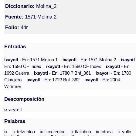
Diccionario:
Molina_2
Fuente:
1571 Molina 2
Folio:
44r
Entradas
ixayotl
- En: 1571 Molina 1
ixayotl
- En: 1571 Molina 2
ixayot
En: 1580 CF Index
ixayotl
- En: 1580 CF Index
ixayotl
- En:
1692 Guerra
ixayotl
- En: 1780 ? Bnf_361
ixayotl
- En: 1780
Clavijero
ixayotl
- En: 17?? Bnf_362
ixayotl
- En: 2004
Wimmer
Descomposición
ix-a-yo-tl
Palabras
ix
ix tetzcaloa
ix titoxitentoc
ix tlallohua
ix totoca
ix yollo