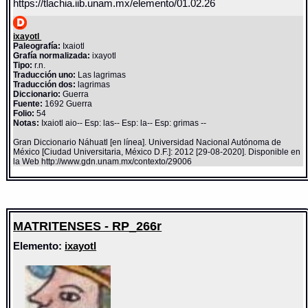
https://tlachia.iib.unam.mx/elemento/01.02.26
ixayotl
Paleografía:
Ixaiotl
Grafía normalizada:
ixayotl
Tipo:
r.n.
Traducción uno:
Las lagrimas
Traducción dos:
lagrimas
Diccionario:
Guerra
Fuente:
1692 Guerra
Folio:
54
Notas:
Ixaiotl aio-- Esp: las-- Esp: la-- Esp: grimas --
Gran Diccionario Náhuatl [en línea]. Universidad Nacional Autónoma de
México [Ciudad Universitaria, México D.F.]: 2012 [29-08-2020]. Disponible en
la Web http://www.gdn.unam.mx/contexto/29006
MATRITENSES - RP_266r
Elemento:
ixayotl