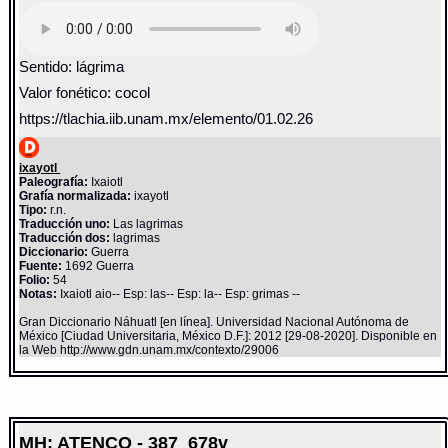
Sentido: lágrima
Valor fonético: cocol
https://tlachia.iib.unam.mx/elemento/01.02.26
ixayotl
Paleografía:
Ixaiotl
Grafía normalizada:
ixayotl
Tipo:
r.n.
Traducción uno:
Las lagrimas
Traducción dos:
lagrimas
Diccionario:
Guerra
Fuente:
1692 Guerra
Folio:
54
Notas:
Ixaiotl aio-- Esp: las-- Esp: la-- Esp: grimas --
Gran Diccionario Náhuatl [en línea]. Universidad Nacional Autónoma de
México [Ciudad Universitaria, México D.F.]: 2012 [29-08-2020]. Disponible en
la Web http://www.gdn.unam.mx/contexto/29006
MH: ATENCO - 387_678v