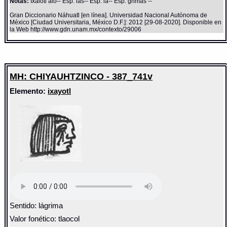
Notas:
Ixaiotl aio-- Esp: las-- Esp: la-- Esp: grimas --
Gran Diccionario Náhuatl [en línea]. Universidad Nacional Autónoma de
México [Ciudad Universitaria, México D.F.]: 2012 [29-08-2020]. Disponible en
la Web http://www.gdn.unam.mx/contexto/29006
MH: CHIYAUHTZINCO - 387_741v
Elemento:
ixayotl
Sentido: lágrima
Valor fonético: tlaocol