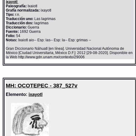
ixayotl
Paleografía:
Ixaiotl
Grafía normalizada:
ixayotl
Tipo:
r.n.
Traducción uno:
Las lagrimas
Traducción dos:
lagrimas
Diccionario:
Guerra
Fuente:
1692 Guerra
Folio:
54
Notas:
Ixaiotl aio-- Esp: las-- Esp: la-- Esp: grimas --
Gran Diccionario Náhuatl [en línea]. Universidad Nacional Autónoma de
México [Ciudad Universitaria, México D.F.]: 2012 [29-08-2020]. Disponible en
la Web http://www.gdn.unam.mx/contexto/29006
MH: OCOTEPEC - 387_527v
Elemento:
ixayotl