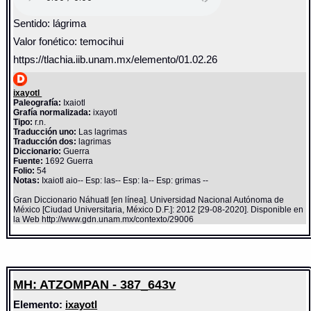
Sentido: lágrima
Valor fonético: temocihui
https://tlachia.iib.unam.mx/elemento/01.02.26
ixayotl
Paleografía:
Ixaiotl
Grafía normalizada:
ixayotl
Tipo:
r.n.
Traducción uno:
Las lagrimas
Traducción dos:
lagrimas
Diccionario:
Guerra
Fuente:
1692 Guerra
Folio:
54
Notas:
Ixaiotl aio-- Esp: las-- Esp: la-- Esp: grimas --
Gran Diccionario Náhuatl [en línea]. Universidad Nacional Autónoma de
México [Ciudad Universitaria, México D.F.]: 2012 [29-08-2020]. Disponible en
la Web http://www.gdn.unam.mx/contexto/29006
MH: ATZOMPAN - 387_643v
Elemento:
ixayotl