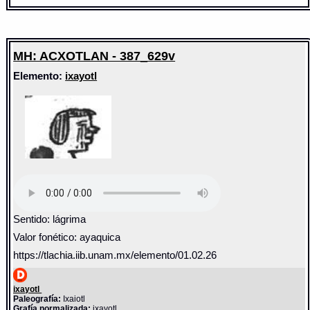
MH: ACXOTLAN - 387_629v
Elemento:
ixayotl
Sentido: lágrima
Valor fonético: ayaquica
https://tlachia.iib.unam.mx/elemento/01.02.26
ixayotl
Paleografía:
Ixaiotl
Grafía normalizada:
ixayotl