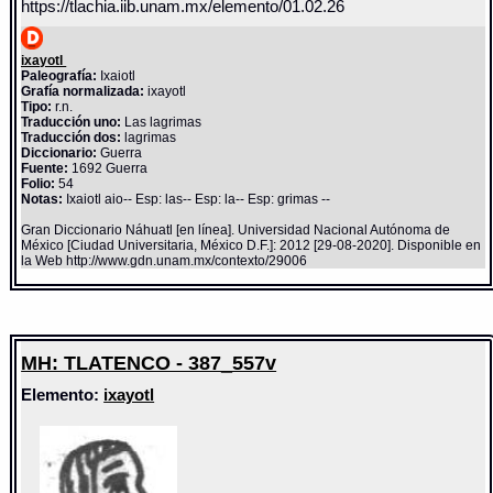
https://tlachia.iib.unam.mx/elemento/01.02.26
ixayotl
Paleografía:
Ixaiotl
Grafía normalizada:
ixayotl
Tipo:
r.n.
Traducción uno:
Las lagrimas
Traducción dos:
lagrimas
Diccionario:
Guerra
Fuente:
1692 Guerra
Folio:
54
Notas:
Ixaiotl aio-- Esp: las-- Esp: la-- Esp: grimas --
Gran Diccionario Náhuatl [en línea]. Universidad Nacional Autónoma de
México [Ciudad Universitaria, México D.F.]: 2012 [29-08-2020]. Disponible en
la Web http://www.gdn.unam.mx/contexto/29006
MH: TLATENCO - 387_557v
Elemento:
ixayotl