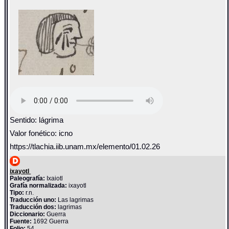
Sentido: lágrima
Valor fonético: icno
https://tlachia.iib.unam.mx/elemento/01.02.26
ixayotl
Paleografía:
Ixaiotl
Grafía normalizada:
ixayotl
Tipo:
r.n.
Traducción uno:
Las lagrimas
Traducción dos:
lagrimas
Diccionario:
Guerra
Fuente:
1692 Guerra
Folio:
54