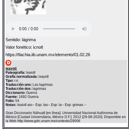
Sentido: lágrima
Valor fonético: icnotl
https://tlachia.iib.unam.mx/elemento/01.02.26
ixayotl
Paleografía:
Ixaiotl
Grafía normalizada:
ixayotl
Tipo:
r.n.
Traducción uno:
Las lagrimas
Traducción dos:
lagrimas
Diccionario:
Guerra
Fuente:
1692 Guerra
Folio:
54
Notas:
Ixaiotl aio-- Esp: las-- Esp: la-- Esp: grimas --
Gran Diccionario Náhuatl [en línea]. Universidad Nacional Autónoma de
México [Ciudad Universitaria, México D.F.]: 2012 [29-08-2020]. Disponible en
la Web http://www.gdn.unam.mx/contexto/29006