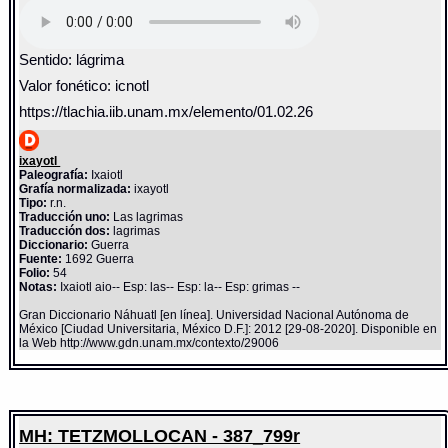
Sentido: lágrima
Valor fonético: icnotl
https://tlachia.iib.unam.mx/elemento/01.02.26
ixayotl
Paleografía:
Ixaiotl
Grafía normalizada:
ixayotl
Tipo:
r.n.
Traducción uno:
Las lagrimas
Traducción dos:
lagrimas
Diccionario:
Guerra
Fuente:
1692 Guerra
Folio:
54
Notas:
Ixaiotl aio-- Esp: las-- Esp: la-- Esp: grimas --
Gran Diccionario Náhuatl [en línea]. Universidad Nacional Autónoma de
México [Ciudad Universitaria, México D.F.]: 2012 [29-08-2020]. Disponible en
la Web http://www.gdn.unam.mx/contexto/29006
MH: TETZMOLLOCAN - 387_799r