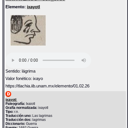
Elemento:
ixayotl
Sentido: lágrima
Valor fonético: ixayo
https://tlachia.iib.unam.mx/elemento/01.02.26
ixayotl
Paleografía:
Ixaiotl
Grafía normalizada:
ixayotl
Tipo:
r.n.
Traducción uno:
Las lagrimas
Traducción dos:
lagrimas
Diccionario:
Guerra
Fuente:
1692 Guerra