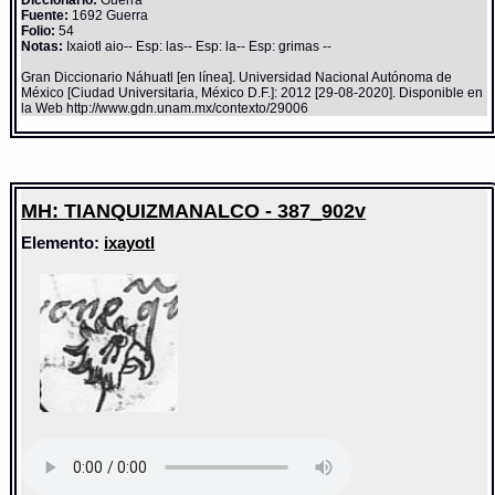
Diccionario:
Guerra
Fuente:
1692 Guerra
Folio:
54
Notas:
Ixaiotl aio-- Esp: las-- Esp: la-- Esp: grimas --
Gran Diccionario Náhuatl [en línea]. Universidad Nacional Autónoma de
México [Ciudad Universitaria, México D.F.]: 2012 [29-08-2020]. Disponible en
la Web http://www.gdn.unam.mx/contexto/29006
MH: TIANQUIZMANALCO - 387_902v
Elemento:
ixayotl