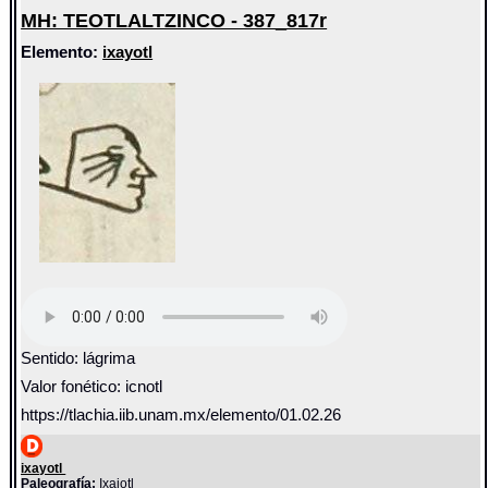
MH: TEOTLALTZINCO - 387_817r
Elemento:
ixayotl
Sentido: lágrima
Valor fonético: icnotl
https://tlachia.iib.unam.mx/elemento/01.02.26
ixayotl
Paleografía:
Ixaiotl