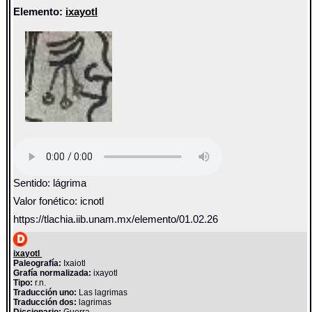
Elemento:
ixayotl
Sentido: lágrima
Valor fonético: icnotl
https://tlachia.iib.unam.mx/elemento/01.02.26
ixayotl
Paleografía:
Ixaiotl
Grafía normalizada:
ixayotl
Tipo:
r.n.
Traducción uno:
Las lagrimas
Traducción dos:
lagrimas