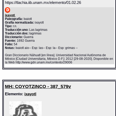
https://tlachia.iib.unam.mx/elemento/01.02.26
ixayotl
Paleografía:
Ixaiotl
Grafía normalizada:
ixayotl
Tipo:
r.n.
Traducción uno:
Las lagrimas
Traducción dos:
lagrimas
Diccionario:
Guerra
Fuente:
1692 Guerra
Folio:
54
Notas:
Ixaiotl aio-- Esp: las-- Esp: la-- Esp: grimas --
Gran Diccionario Náhuatl [en línea]. Universidad Nacional Autónoma de
México [Ciudad Universitaria, México D.F.]: 2012 [29-08-2020]. Disponible en
la Web http://www.gdn.unam.mx/contexto/29006
MH: COYOTZINCO - 387_579v
Elemento:
ixayotl