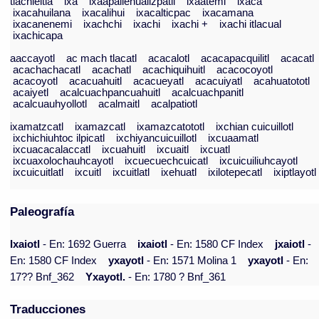
tlachieltia
ixa
ixaapallehualizpatli
ixaatemi
ixaca
ixacahuilana
ixacalihui
ixacalticpac
ixacamana
ixacanenemi
ixachchi
ixachi
ixachi +
ixachi itlacual
ixachicapa
aaccayotl
ac mach tlacatl
acacalotl
acacapacquilitl
acacatl
acachachacatl
acachatl
acachiquihuitl
acacocoyotl
acacoyotl
acacuahuitl
acacueyatl
acacuiyatl
acahuatototl
acaiyetl
acalcuachpancuahuitl
acalcuachpanitl
acalcuauhyollotl
acalmaitl
acalpatiotl
ixamatzcatl
ixamazcatl
ixamazcatototl
ixchian cuicuillotl
ixchichiuhtoc ilpicatl
ixchiyancuicuillotl
ixcuaamatl
ixcuacacalaccatl
ixcuahuitl
ixcuaitl
ixcuatl
ixcuaxolochauhcayotl
ixcuecuechcuicatl
ixcuicuiliuhcayotl
ixcuicuitlatl
ixcuitl
ixcuitlatl
ixehuatl
ixilotepecatl
ixiptlayotl
Paleografía
Ixaiotl
- En: 1692 Guerra
ixaiotl
- En: 1580 CF Index
jxaiotl
-
En: 1580 CF Index
yxayotl
- En: 1571 Molina 1
yxayotl
- En:
17?? Bnf_362
Yxayotl.
- En: 1780 ? Bnf_361
Traducciones