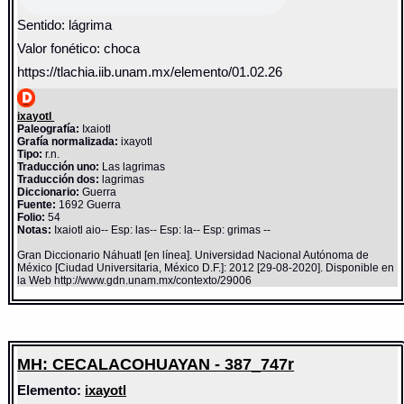
Sentido: lágrima
Valor fonético: choca
https://tlachia.iib.unam.mx/elemento/01.02.26
ixayotl
Paleografía:
Ixaiotl
Grafía normalizada:
ixayotl
Tipo:
r.n.
Traducción uno:
Las lagrimas
Traducción dos:
lagrimas
Diccionario:
Guerra
Fuente:
1692 Guerra
Folio:
54
Notas:
Ixaiotl aio-- Esp: las-- Esp: la-- Esp: grimas --
Gran Diccionario Náhuatl [en línea]. Universidad Nacional Autónoma de
México [Ciudad Universitaria, México D.F.]: 2012 [29-08-2020]. Disponible en
la Web http://www.gdn.unam.mx/contexto/29006
MH: CECALACOHUAYAN - 387_747r
Elemento:
ixayotl