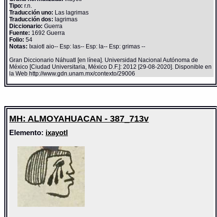
Tipo:
r.n.
Traducción uno:
Las lagrimas
Traducción dos:
lagrimas
Diccionario:
Guerra
Fuente:
1692 Guerra
Folio:
54
Notas:
Ixaiotl aio-- Esp: las-- Esp: la-- Esp: grimas --
Gran Diccionario Náhuatl [en línea]. Universidad Nacional Autónoma de
México [Ciudad Universitaria, México D.F.]: 2012 [29-08-2020]. Disponible en
la Web http://www.gdn.unam.mx/contexto/29006
MH: ALMOYAHUACAN - 387_713v
Elemento:
ixayotl