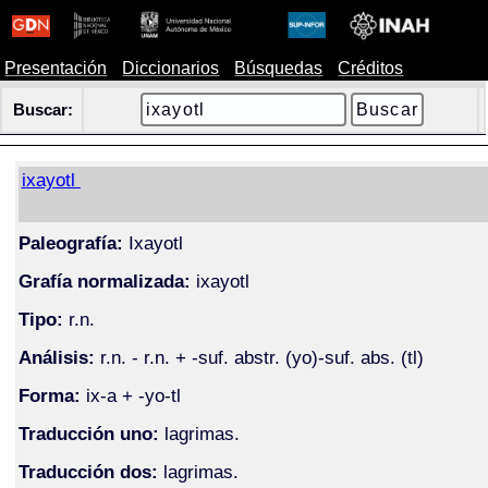
Presentación
Diccionarios
Búsquedas
Créditos
Buscar:
ixayotl
Paleografía:
Ixayotl
Grafía normalizada:
ixayotl
Tipo:
r.n.
Análisis:
r.n. - r.n. + -suf. abstr. (yo)-suf. abs. (tl)
Forma:
ix-a + -yo-tl
Traducción uno:
lagrimas.
Traducción dos:
lagrimas.