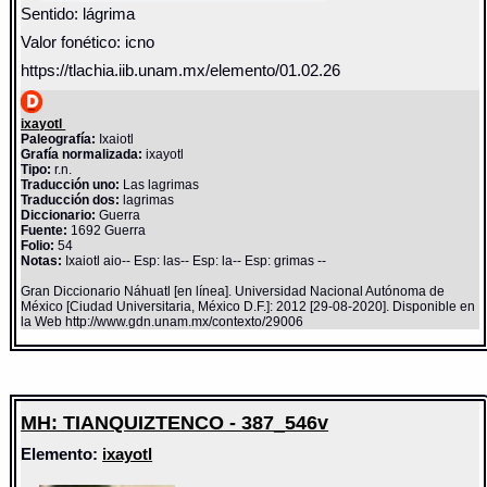
Sentido: lágrima
Valor fonético: icno
https://tlachia.iib.unam.mx/elemento/01.02.26
ixayotl
Paleografía:
Ixaiotl
Grafía normalizada:
ixayotl
Tipo:
r.n.
Traducción uno:
Las lagrimas
Traducción dos:
lagrimas
Diccionario:
Guerra
Fuente:
1692 Guerra
Folio:
54
Notas:
Ixaiotl aio-- Esp: las-- Esp: la-- Esp: grimas --
Gran Diccionario Náhuatl [en línea]. Universidad Nacional Autónoma de
México [Ciudad Universitaria, México D.F.]: 2012 [29-08-2020]. Disponible en
la Web http://www.gdn.unam.mx/contexto/29006
MH: TIANQUIZTENCO - 387_546v
Elemento:
ixayotl