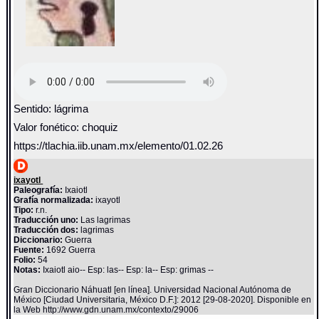
Sentido: lágrima
Valor fonético: choquiz
https://tlachia.iib.unam.mx/elemento/01.02.26
ixayotl
Paleografía:
Ixaiotl
Grafía normalizada:
ixayotl
Tipo:
r.n.
Traducción uno:
Las lagrimas
Traducción dos:
lagrimas
Diccionario:
Guerra
Fuente:
1692 Guerra
Folio:
54
Notas:
Ixaiotl aio-- Esp: las-- Esp: la-- Esp: grimas --
Gran Diccionario Náhuatl [en línea]. Universidad Nacional Autónoma de
México [Ciudad Universitaria, México D.F.]: 2012 [29-08-2020]. Disponible en
la Web http://www.gdn.unam.mx/contexto/29006