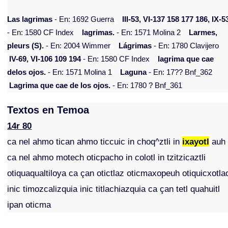
Las lagrimas
- En: 1692 Guerra
III-53, VI-137 158 177 186, IX-5
- En: 1580 CF Index
lagrimas.
- En: 1571 Molina 2
Larmes,
pleurs (S).
- En: 2004 Wimmer
Lágrimas
- En: 1780 Clavijero
IV-69, VI-106 109 194
- En: 1580 CF Index
lagrima que cae
delos ojos.
- En: 1571 Molina 1
Laguna
- En: 17?? Bnf_362
Lagrima que cae de los ojos.
- En: 1780 ? Bnf_361
Textos en Temoa
14r 80
ca nel ahmo tican ahmo ticcuic in choq^ztli in
ixayotl
auh
ca nel ahmo motech oticpacho in colotl in tzitzicaztli
otiquaqualtiloya ca çan otictlaz oticmaxopeuh otiquicxotla
inic timozcalizquia inic titlachiazquia ca çan tetl quahuitl
ipan oticma