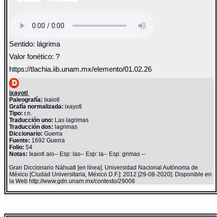
Sentido: lágrima
Valor fonético: ?
https://tlachia.iib.unam.mx/elemento/01.02.26
ixayotl
Paleografía:
Ixaiotl
Grafía normalizada:
ixayotl
Tipo:
r.n.
Traducción uno:
Las lagrimas
Traducción dos:
lagrimas
Diccionario:
Guerra
Fuente:
1692 Guerra
Folio:
54
Notas:
Ixaiotl aio-- Esp: las-- Esp: la-- Esp: grimas --
Gran Diccionario Náhuatl [en línea]. Universidad Nacional Autónoma de
México [Ciudad Universitaria, México D.F.]: 2012 [29-08-2020]. Disponible en
la Web http://www.gdn.unam.mx/contexto/29006