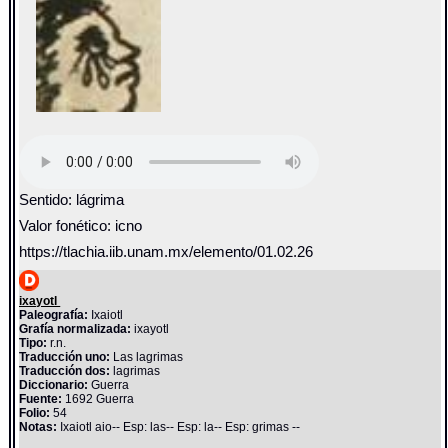
Sentido: lágrima
Valor fonético: icno
https://tlachia.iib.unam.mx/elemento/01.02.26
ixayotl
Paleografía:
Ixaiotl
Grafía normalizada:
ixayotl
Tipo:
r.n.
Traducción uno:
Las lagrimas
Traducción dos:
lagrimas
Diccionario:
Guerra
Fuente:
1692 Guerra
Folio:
54
Notas:
Ixaiotl aio-- Esp: las-- Esp: la-- Esp: grimas --