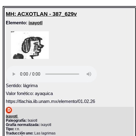
MH: ACXOTLAN - 387_629v
Elemento:
ixayotl
Sentido: lágrima
Valor fonético: ayaquica
https://tlachia.iib.unam.mx/elemento/01.02.26
ixayotl
Paleografía:
Ixaiotl
Grafía normalizada:
ixayotl
Tipo:
r.n.
Traducción uno:
Las lagrimas