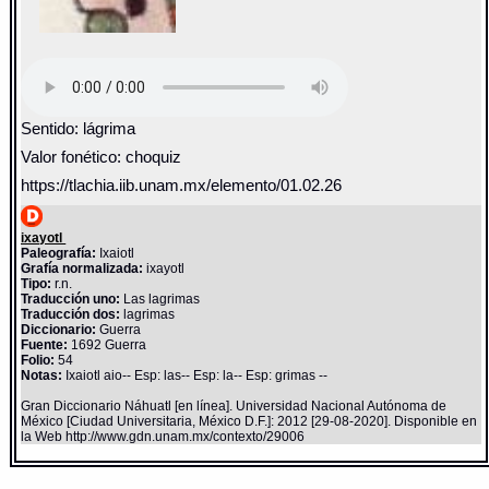
Sentido: lágrima
Valor fonético: choquiz
https://tlachia.iib.unam.mx/elemento/01.02.26
ixayotl
Paleografía:
Ixaiotl
Grafía normalizada:
ixayotl
Tipo:
r.n.
Traducción uno:
Las lagrimas
Traducción dos:
lagrimas
Diccionario:
Guerra
Fuente:
1692 Guerra
Folio:
54
Notas:
Ixaiotl aio-- Esp: las-- Esp: la-- Esp: grimas --
Gran Diccionario Náhuatl [en línea]. Universidad Nacional Autónoma de
México [Ciudad Universitaria, México D.F.]: 2012 [29-08-2020]. Disponible en
la Web http://www.gdn.unam.mx/contexto/29006