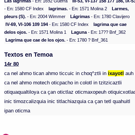
Las lagrimas
- En: 1692 Guerra
III-53, VI-137 158 177 186, IX-5
- En: 1580 CF Index
lagrimas.
- En: 1571 Molina 2
Larmes,
pleurs (S).
- En: 2004 Wimmer
Lágrimas
- En: 1780 Clavijero
IV-69, VI-106 109 194
- En: 1580 CF Index
lagrima que cae
delos ojos.
- En: 1571 Molina 1
Laguna
- En: 17?? Bnf_362
Lagrima que cae de los ojos.
- En: 1780 ? Bnf_361
Textos en Temoa
14r 80
ca nel ahmo tican ahmo ticcuic in choq^ztli in
ixayotl
auh
ca nel ahmo motech oticpacho in colotl in tzitzicaztli
otiquaqualtiloya ca çan otictlaz oticmaxopeuh otiquicxotla
inic timozcalizquia inic titlachiazquia ca çan tetl quahuitl
ipan oticma