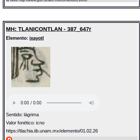
la Web http://www.gdn.unam.mx/contexto/29006
MH: TLANICONTLAN - 387_647r
Elemento:
ixayotl
Sentido: lágrima
Valor fonético: icno
https://tlachia.iib.unam.mx/elemento/01.02.26