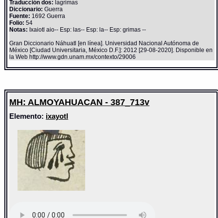
Traducción dos:
lagrimas
Diccionario:
Guerra
Fuente:
1692 Guerra
Folio:
54
Notas:
Ixaiotl aio-- Esp: las-- Esp: la-- Esp: grimas --
Gran Diccionario Náhuatl [en línea]. Universidad Nacional Autónoma de
México [Ciudad Universitaria, México D.F.]: 2012 [29-08-2020]. Disponible en
la Web http://www.gdn.unam.mx/contexto/29006
MH: ALMOYAHUACAN - 387_713v
Elemento:
ixayotl