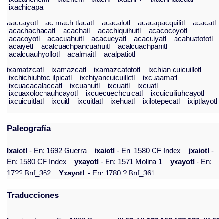
ixachicapa
aaccayotl
ac mach tlacatl
acacalotl
acacapacquilitl
acacatl
acachachacatl
acachatl
acachiquihuitl
acacocoyotl
acacoyotl
acacuahuitl
acacueyatl
acacuiyatl
acahuatototl
acaiyetl
acalcuachpancuahuitl
acalcuachpanitl
acalcuauhyollotl
acalmaitl
acalpatiotl
ixamatzcatl
ixamazcatl
ixamazcatototl
ixchian cuicuillotl
ixchichiuhtoc ilpicatl
ixchiyancuicuillotl
ixcuaamatl
ixcuacacalaccatl
ixcuahuitl
ixcuaitl
ixcuatl
ixcuaxolochauhcayotl
ixcuecuechcuicatl
ixcuicuiliuhcayotl
ixcuicuitlatl
ixcuitl
ixcuitlatl
ixehuatl
ixilotepecatl
ixiptlayotl
Paleografía
Ixaiotl
- En: 1692 Guerra
ixaiotl
- En: 1580 CF Index
jxaiotl
-
En: 1580 CF Index
yxayotl
- En: 1571 Molina 1
yxayotl
- En:
17?? Bnf_362
Yxayotl.
- En: 1780 ? Bnf_361
Traducciones