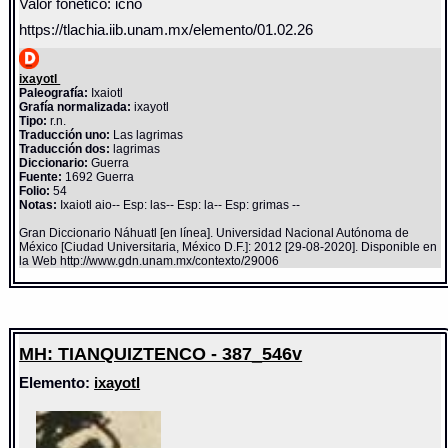
Valor fonético: icno
https://tlachia.iib.unam.mx/elemento/01.02.26
ixayotl
Paleografía:
Ixaiotl
Grafía normalizada:
ixayotl
Tipo:
r.n.
Traducción uno:
Las lagrimas
Traducción dos:
lagrimas
Diccionario:
Guerra
Fuente:
1692 Guerra
Folio:
54
Notas:
Ixaiotl aio-- Esp: las-- Esp: la-- Esp: grimas --
Gran Diccionario Náhuatl [en línea]. Universidad Nacional Autónoma de
México [Ciudad Universitaria, México D.F.]: 2012 [29-08-2020]. Disponible en
la Web http://www.gdn.unam.mx/contexto/29006
MH: TIANQUIZTENCO - 387_546v
Elemento:
ixayotl