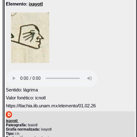
Elemento:
ixayotl
Sentido: lágrima
Valor fonético: icnotl
https://tlachia.iib.unam.mx/elemento/01.02.26
ixayotl
Paleografía:
Ixaiotl
Grafía normalizada:
ixayotl
Tipo:
r.n.