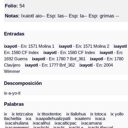
Folio:
54
Notas:
Ixaiotl aio-- Esp: las-- Esp: la-- Esp: grimas --
Entradas
ixayotl
- En: 1571 Molina 1
ixayotl
- En: 1571 Molina 2
ixayot
En: 1580 CF Index
ixayotl
- En: 1580 CF Index
ixayotl
- En:
1692 Guerra
ixayotl
- En: 1780 ? Bnf_361
ixayotl
- En: 1780
Clavijero
ixayotl
- En: 17?? Bnf_362
ixayotl
- En: 2004
Wimmer
Descomposición
ix-a-yo-tl
Palabras
ix
ix tetzcaloa
ix titoxitentoc
ix tlallohua
ix totoca
ix yollo
tlachieltia
ixa
ixaapallehualizpatli
ixaatemi
ixaca
ixacahuilana
ixacalihui
ixacalticpac
ixacamana
ixacanenemi
ixachchi
ixachi
ixachi +
ixachi itlacual