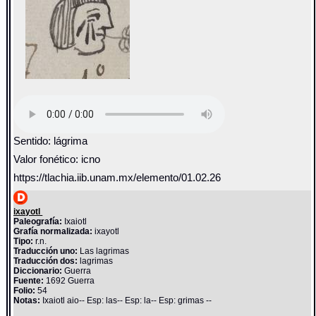
Sentido: lágrima
Valor fonético: icno
https://tlachia.iib.unam.mx/elemento/01.02.26
ixayotl
Paleografía:
Ixaiotl
Grafía normalizada:
ixayotl
Tipo:
r.n.
Traducción uno:
Las lagrimas
Traducción dos:
lagrimas
Diccionario:
Guerra
Fuente:
1692 Guerra
Folio:
54
Notas:
Ixaiotl aio-- Esp: las-- Esp: la-- Esp: grimas --