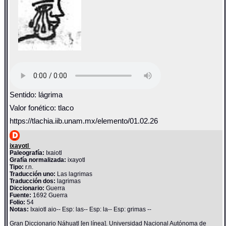
Sentido: lágrima
Valor fonético: tlaco
https://tlachia.iib.unam.mx/elemento/01.02.26
ixayotl
Paleografía:
Ixaiotl
Grafía normalizada:
ixayotl
Tipo:
r.n.
Traducción uno:
Las lagrimas
Traducción dos:
lagrimas
Diccionario:
Guerra
Fuente:
1692 Guerra
Folio:
54
Notas:
Ixaiotl aio-- Esp: las-- Esp: la-- Esp: grimas --
Gran Diccionario Náhuatl [en línea]. Universidad Nacional Autónoma de