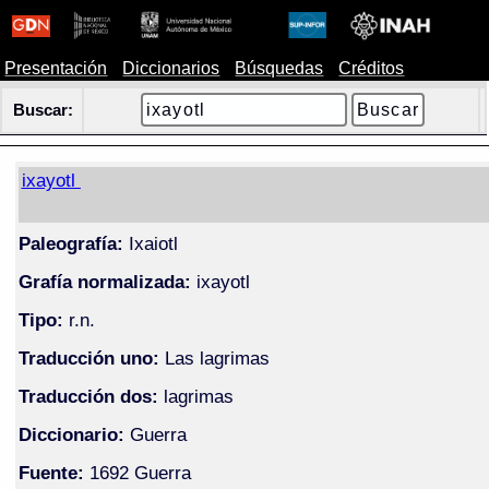
Presentación
Diccionarios
Búsquedas
Créditos
Buscar:
ixayotl
Paleografía:
Ixaiotl
Grafía normalizada:
ixayotl
Tipo:
r.n.
Traducción uno:
Las lagrimas
Traducción dos:
lagrimas
Diccionario:
Guerra
Fuente:
1692 Guerra