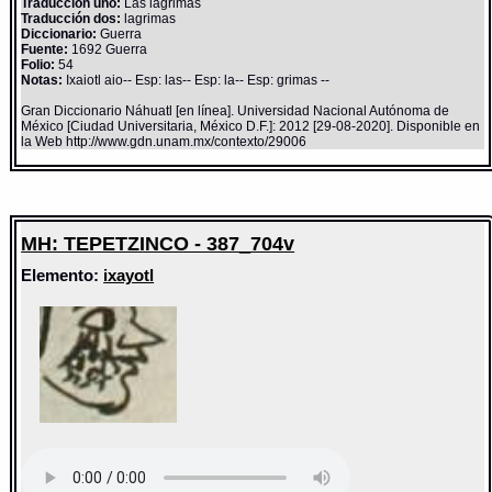
Traducción uno:
Las lagrimas
Traducción dos:
lagrimas
Diccionario:
Guerra
Fuente:
1692 Guerra
Folio:
54
Notas:
Ixaiotl aio-- Esp: las-- Esp: la-- Esp: grimas --
Gran Diccionario Náhuatl [en línea]. Universidad Nacional Autónoma de
México [Ciudad Universitaria, México D.F.]: 2012 [29-08-2020]. Disponible en
la Web http://www.gdn.unam.mx/contexto/29006
MH: TEPETZINCO - 387_704v
Elemento:
ixayotl