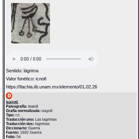
Sentido: lágrima
Valor fonético: icnotl
https://tlachia.iib.unam.mx/elemento/01.02.26
ixayotl
Paleografía:
Ixaiotl
Grafía normalizada:
ixayotl
Tipo:
r.n.
Traducción uno:
Las lagrimas
Traducción dos:
lagrimas
Diccionario:
Guerra
Fuente:
1692 Guerra
Folio:
54