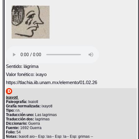
Sentido: lágrima
Valor fonético: ixayo
https://tlachia.iib.unam.mx/elemento/01.02.26
ixayotl
Paleografía:
Ixaiotl
Grafía normalizada:
ixayotl
Tipo:
r.n.
Traducción uno:
Las lagrimas
Traducción dos:
lagrimas
Diccionario:
Guerra
Fuente:
1692 Guerra
Folio:
54
Notas:
Ixaiotl aio-- Esp: las-- Esp: la-- Esp: grimas --