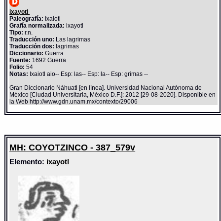
ixayotl
Paleografía:
Ixaiotl
Grafía normalizada:
ixayotl
Tipo:
r.n.
Traducción uno:
Las lagrimas
Traducción dos:
lagrimas
Diccionario:
Guerra
Fuente:
1692 Guerra
Folio:
54
Notas:
Ixaiotl aio-- Esp: las-- Esp: la-- Esp: grimas --
Gran Diccionario Náhuatl [en línea]. Universidad Nacional Autónoma de
México [Ciudad Universitaria, México D.F.]: 2012 [29-08-2020]. Disponible en
la Web http://www.gdn.unam.mx/contexto/29006
MH: COYOTZINCO - 387_579v
Elemento:
ixayotl