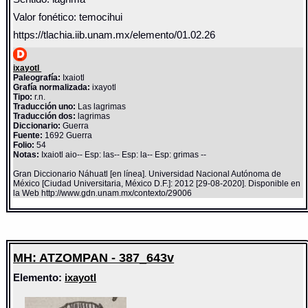
Valor fonético: temocihui
https://tlachia.iib.unam.mx/elemento/01.02.26
ixayotl
Paleografía:
Ixaiotl
Grafía normalizada:
ixayotl
Tipo:
r.n.
Traducción uno:
Las lagrimas
Traducción dos:
lagrimas
Diccionario:
Guerra
Fuente:
1692 Guerra
Folio:
54
Notas:
Ixaiotl aio-- Esp: las-- Esp: la-- Esp: grimas --
Gran Diccionario Náhuatl [en línea]. Universidad Nacional Autónoma de
México [Ciudad Universitaria, México D.F.]: 2012 [29-08-2020]. Disponible en
la Web http://www.gdn.unam.mx/contexto/29006
MH: ATZOMPAN - 387_643v
Elemento:
ixayotl