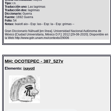
Tipo:
r.n.
Traducción uno:
Las lagrimas
Traducción dos:
lagrimas
Diccionario:
Guerra
Fuente:
1692 Guerra
Folio:
54
Notas:
Ixaiotl aio-- Esp: las-- Esp: la-- Esp: grimas --
Gran Diccionario Náhuatl [en línea]. Universidad Nacional Autónoma de
México [Ciudad Universitaria, México D.F.]: 2012 [29-08-2020]. Disponible en
la Web http://www.gdn.unam.mx/contexto/29006
MH: OCOTEPEC - 387_527v
Elemento:
ixayotl