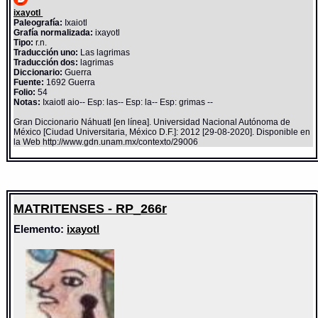
ixayotl
Paleografía:
Ixaiotl
Grafía normalizada:
ixayotl
Tipo:
r.n.
Traducción uno:
Las lagrimas
Traducción dos:
lagrimas
Diccionario:
Guerra
Fuente:
1692 Guerra
Folio:
54
Notas:
Ixaiotl aio-- Esp: las-- Esp: la-- Esp: grimas --
Gran Diccionario Náhuatl [en línea]. Universidad Nacional Autónoma de
México [Ciudad Universitaria, México D.F.]: 2012 [29-08-2020]. Disponible en
la Web http://www.gdn.unam.mx/contexto/29006
MATRITENSES - RP_266r
Elemento:
ixayotl