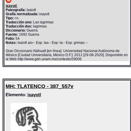
ixayotl
Paleografía:
Ixaiotl
Grafía normalizada:
ixayotl
Tipo:
r.n.
Traducción uno:
Las lagrimas
Traducción dos:
lagrimas
Diccionario:
Guerra
Fuente:
1692 Guerra
Folio:
54
Notas:
Ixaiotl aio-- Esp: las-- Esp: la-- Esp: grimas --
Gran Diccionario Náhuatl [en línea]. Universidad Nacional Autónoma de
México [Ciudad Universitaria, México D.F.]: 2012 [29-08-2020]. Disponible en
la Web http://www.gdn.unam.mx/contexto/29006
MH: TLATENCO - 387_557v
Elemento:
ixayotl