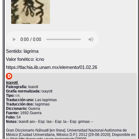
Sentido: lágrima
Valor fonético: icno
https://tlachia.iib.unam.mx/elemento/01.02.26
ixayotl
Paleografía:
Ixaiotl
Grafía normalizada:
ixayotl
Tipo:
r.n.
Traducción uno:
Las lagrimas
Traducción dos:
lagrimas
Diccionario:
Guerra
Fuente:
1692 Guerra
Folio:
54
Notas:
Ixaiotl aio-- Esp: las-- Esp: la-- Esp: grimas --
Gran Diccionario Náhuatl [en línea]. Universidad Nacional Autónoma de
México [Ciudad Universitaria, México D.F.]: 2012 [29-08-2020]. Disponible en