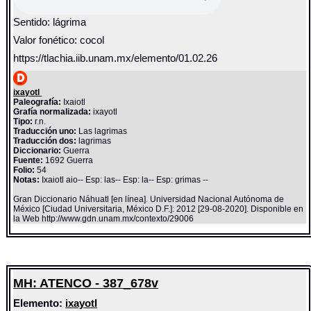
Sentido: lágrima
Valor fonético: cocol
https://tlachia.iib.unam.mx/elemento/01.02.26
ixayotl
Paleografía:
Ixaiotl
Grafía normalizada:
ixayotl
Tipo:
r.n.
Traducción uno:
Las lagrimas
Traducción dos:
lagrimas
Diccionario:
Guerra
Fuente:
1692 Guerra
Folio:
54
Notas:
Ixaiotl aio-- Esp: las-- Esp: la-- Esp: grimas --
Gran Diccionario Náhuatl [en línea]. Universidad Nacional Autónoma de
México [Ciudad Universitaria, México D.F.]: 2012 [29-08-2020]. Disponible en
la Web http://www.gdn.unam.mx/contexto/29006
MH: ATENCO - 387_678v
Elemento:
ixayotl