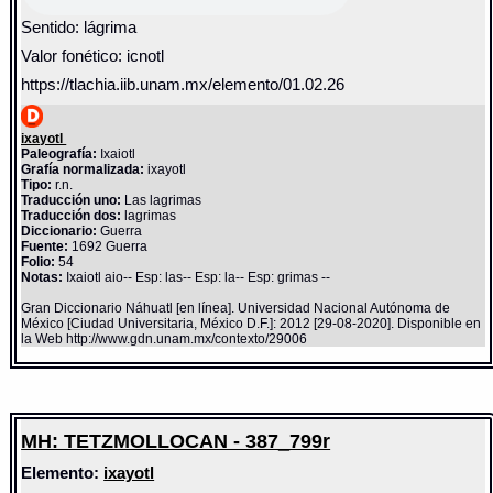
Sentido: lágrima
Valor fonético: icnotl
https://tlachia.iib.unam.mx/elemento/01.02.26
ixayotl
Paleografía:
Ixaiotl
Grafía normalizada:
ixayotl
Tipo:
r.n.
Traducción uno:
Las lagrimas
Traducción dos:
lagrimas
Diccionario:
Guerra
Fuente:
1692 Guerra
Folio:
54
Notas:
Ixaiotl aio-- Esp: las-- Esp: la-- Esp: grimas --
Gran Diccionario Náhuatl [en línea]. Universidad Nacional Autónoma de
México [Ciudad Universitaria, México D.F.]: 2012 [29-08-2020]. Disponible en
la Web http://www.gdn.unam.mx/contexto/29006
MH: TETZMOLLOCAN - 387_799r
Elemento:
ixayotl