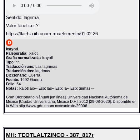
Sentido: lágrima
Valor fonético: ?
https://tlachia.iib.unam.mx/elemento/01.02.26
ixayotl
Paleografía:
Ixaiotl
Grafía normalizada:
ixayotl
Tipo:
r.n.
Traducción uno:
Las lagrimas
Traducción dos:
lagrimas
Diccionario:
Guerra
Fuente:
1692 Guerra
Folio:
54
Notas:
Ixaiotl aio-- Esp: las-- Esp: la-- Esp: grimas --
Gran Diccionario Náhuatl [en línea]. Universidad Nacional Autónoma de
México [Ciudad Universitaria, México D.F.]: 2012 [29-08-2020]. Disponible en
la Web http://www.gdn.unam.mx/contexto/29006
MH: TEOTLALTZINCO - 387_817r