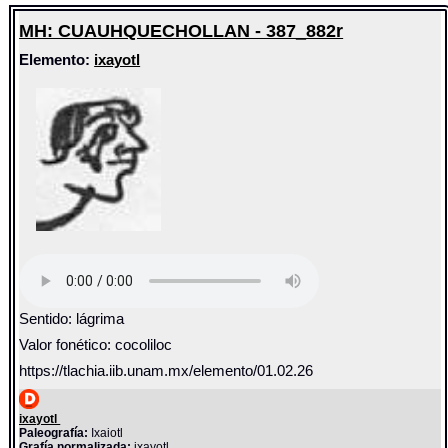
MH: CUAUHQUECHOLLAN - 387_882r
Elemento:
ixayotl
Sentido: lágrima
Valor fonético: cocoliloc
https://tlachia.iib.unam.mx/elemento/01.02.26
ixayotl
Paleografía:
Ixaiotl
Grafía normalizada:
ixayotl