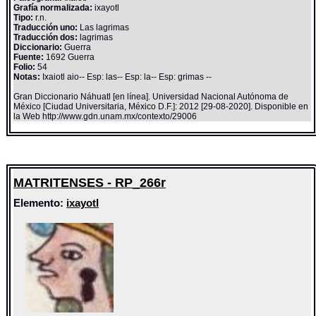
Grafía normalizada:
ixayotl
Tipo:
r.n.
Traducción uno:
Las lagrimas
Traducción dos:
lagrimas
Diccionario:
Guerra
Fuente:
1692 Guerra
Folio:
54
Notas:
Ixaiotl aio-- Esp: las-- Esp: la-- Esp: grimas --
Gran Diccionario Náhuatl [en línea]. Universidad Nacional Autónoma de
México [Ciudad Universitaria, México D.F.]: 2012 [29-08-2020]. Disponible en
la Web http://www.gdn.unam.mx/contexto/29006
MATRITENSES - RP_266r
Elemento:
ixayotl