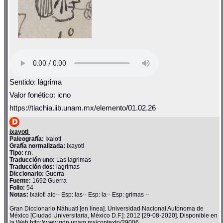
Sentido: lágrima
Valor fonético: icno
https://tlachia.iib.unam.mx/elemento/01.02.26
ixayotl
Paleografía:
Ixaiotl
Grafía normalizada:
ixayotl
Tipo:
r.n.
Traducción uno:
Las lagrimas
Traducción dos:
lagrimas
Diccionario:
Guerra
Fuente:
1692 Guerra
Folio:
54
Notas:
Ixaiotl aio-- Esp: las-- Esp: la-- Esp: grimas --
Gran Diccionario Náhuatl [en línea]. Universidad Nacional Autónoma de
México [Ciudad Universitaria, México D.F.]: 2012 [29-08-2020]. Disponible en
la Web http://www.gdn.unam.mx/contexto/29006