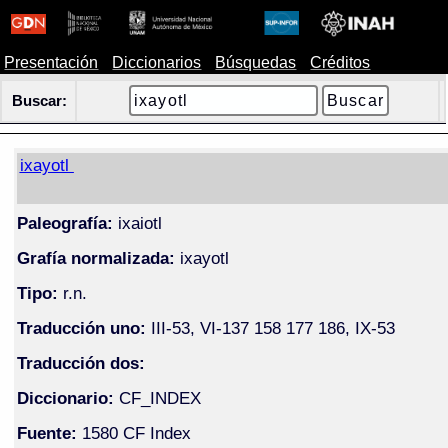
Presentación
Diccionarios
Búsquedas
Créditos
Buscar:
ixayotl
Paleografía:
ixaiotl
Grafía normalizada:
ixayotl
Tipo:
r.n.
Traducción uno:
III-53, VI-137 158 177 186, IX-53
Traducción dos:
Diccionario:
CF_INDEX
Fuente:
1580 CF Index