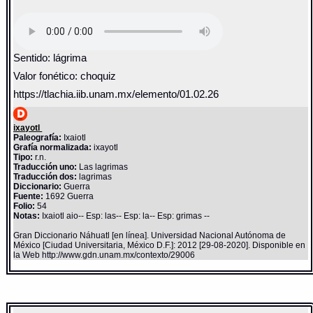
Sentido: lágrima
Valor fonético: choquiz
https://tlachia.iib.unam.mx/elemento/01.02.26
ixayotl
Paleografía:
Ixaiotl
Grafía normalizada:
ixayotl
Tipo:
r.n.
Traducción uno:
Las lagrimas
Traducción dos:
lagrimas
Diccionario:
Guerra
Fuente:
1692 Guerra
Folio:
54
Notas:
Ixaiotl aio-- Esp: las-- Esp: la-- Esp: grimas --
Gran Diccionario Náhuatl [en línea]. Universidad Nacional Autónoma de
México [Ciudad Universitaria, México D.F.]: 2012 [29-08-2020]. Disponible en
la Web http://www.gdn.unam.mx/contexto/29006