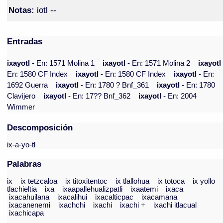
Notas:
iotl --
Entradas
ixayotl
- En: 1571 Molina 1
ixayotl
- En: 1571 Molina 2
ixayot
En: 1580 CF Index
ixayotl
- En: 1580 CF Index
ixayotl
- En:
1692 Guerra
ixayotl
- En: 1780 ? Bnf_361
ixayotl
- En: 1780
Clavijero
ixayotl
- En: 17?? Bnf_362
ixayotl
- En: 2004
Wimmer
Descomposición
ix-a-yo-tl
Palabras
ix
ix tetzcaloa
ix titoxitentoc
ix tlallohua
ix totoca
ix yollo
tlachieltia
ixa
ixaapallehualizpatli
ixaatemi
ixaca
ixacahuilana
ixacalihui
ixacalticpac
ixacamana
ixacanenemi
ixachchi
ixachi
ixachi +
ixachi itlacual
ixachicapa