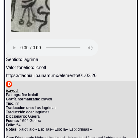
Sentido: lágrima
Valor fonético: icnotl
https://tlachia.iib.unam.mx/elemento/01.02.26
ixayotl
Paleografía:
Ixaiotl
Grafía normalizada:
ixayotl
Tipo:
r.n.
Traducción uno:
Las lagrimas
Traducción dos:
lagrimas
Diccionario:
Guerra
Fuente:
1692 Guerra
Folio:
54
Notas:
Ixaiotl aio-- Esp: las-- Esp: la-- Esp: grimas --