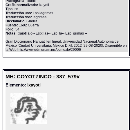
Paleografía:
Ixaiotl
Grafía normalizada:
ixayotl
Tipo:
r.n.
Traducción uno:
Las lagrimas
Traducción dos:
lagrimas
Diccionario:
Guerra
Fuente:
1692 Guerra
Folio:
54
Notas:
Ixaiotl aio-- Esp: las-- Esp: la-- Esp: grimas --
Gran Diccionario Náhuatl [en línea]. Universidad Nacional Autónoma de
México [Ciudad Universitaria, México D.F.]: 2012 [29-08-2020]. Disponible en
la Web http://www.gdn.unam.mx/contexto/29006
MH: COYOTZINCO - 387_579v
Elemento:
ixayotl