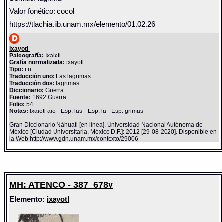
Valor fonético: cocol
https://tlachia.iib.unam.mx/elemento/01.02.26
ixayotl
Paleografía:
Ixaiotl
Grafía normalizada:
ixayotl
Tipo:
r.n.
Traducción uno:
Las lagrimas
Traducción dos:
lagrimas
Diccionario:
Guerra
Fuente:
1692 Guerra
Folio:
54
Notas:
Ixaiotl aio-- Esp: las-- Esp: la-- Esp: grimas --
Gran Diccionario Náhuatl [en línea]. Universidad Nacional Autónoma de
México [Ciudad Universitaria, México D.F.]: 2012 [29-08-2020]. Disponible en
la Web http://www.gdn.unam.mx/contexto/29006
MH: ATENCO - 387_678v
Elemento:
ixayotl