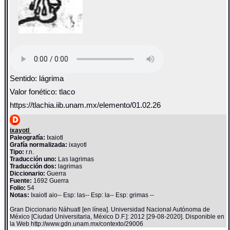
Sentido: lágrima
Valor fonético: tlaco
https://tlachia.iib.unam.mx/elemento/01.02.26
ixayotl
Paleografía:
Ixaiotl
Grafía normalizada:
ixayotl
Tipo:
r.n.
Traducción uno:
Las lagrimas
Traducción dos:
lagrimas
Diccionario:
Guerra
Fuente:
1692 Guerra
Folio:
54
Notas:
Ixaiotl aio-- Esp: las-- Esp: la-- Esp: grimas --
Gran Diccionario Náhuatl [en línea]. Universidad Nacional Autónoma de
México [Ciudad Universitaria, México D.F.]: 2012 [29-08-2020]. Disponible en
la Web http://www.gdn.unam.mx/contexto/29006