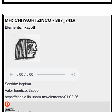
MH: CHIYAUHTZINCO - 387_741v
Elemento:
ixayotl
Sentido: lágrima
Valor fonético: tlaocol
https://tlachia.iib.unam.mx/elemento/01.02.26
ixayotl