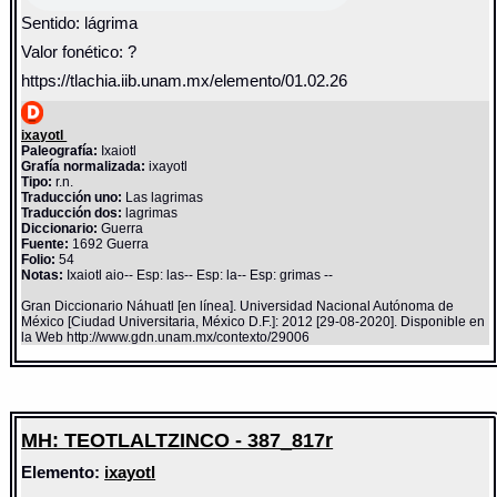
Sentido: lágrima
Valor fonético: ?
https://tlachia.iib.unam.mx/elemento/01.02.26
ixayotl
Paleografía:
Ixaiotl
Grafía normalizada:
ixayotl
Tipo:
r.n.
Traducción uno:
Las lagrimas
Traducción dos:
lagrimas
Diccionario:
Guerra
Fuente:
1692 Guerra
Folio:
54
Notas:
Ixaiotl aio-- Esp: las-- Esp: la-- Esp: grimas --
Gran Diccionario Náhuatl [en línea]. Universidad Nacional Autónoma de
México [Ciudad Universitaria, México D.F.]: 2012 [29-08-2020]. Disponible en
la Web http://www.gdn.unam.mx/contexto/29006
MH: TEOTLALTZINCO - 387_817r
Elemento:
ixayotl