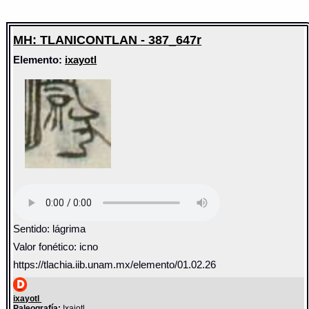
MH: TLANICONTLAN - 387_647r
Elemento:
ixayotl
Sentido: lágrima
Valor fonético: icno
https://tlachia.iib.unam.mx/elemento/01.02.26
ixayotl
Paleografía:
Ixaiotl