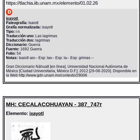
https://tlachia.iib.unam.mx/elemento/01.02.26
ixayotl
Paleografía:
Ixaiotl
Grafía normalizada:
ixayotl
Tipo:
r.n.
Traducción uno:
Las lagrimas
Traducción dos:
lagrimas
Diccionario:
Guerra
Fuente:
1692 Guerra
Folio:
54
Notas:
Ixaiotl aio-- Esp: las-- Esp: la-- Esp: grimas --
Gran Diccionario Náhuatl [en línea]. Universidad Nacional Autónoma de
México [Ciudad Universitaria, México D.F.]: 2012 [29-08-2020]. Disponible en
la Web http://www.gdn.unam.mx/contexto/29006
MH: CECALACOHUAYAN - 387_747r
Elemento:
ixayotl