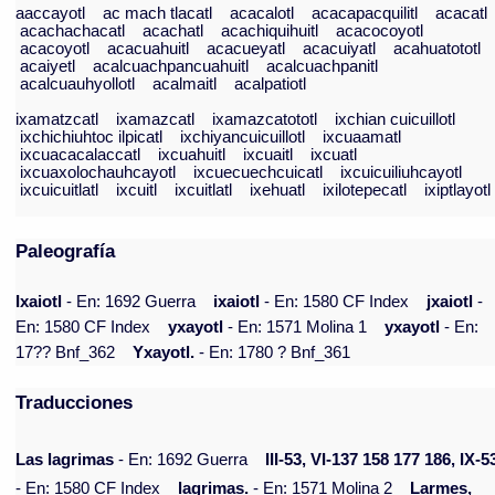
aaccayotl
ac mach tlacatl
acacalotl
acacapacquilitl
acacatl
acachachacatl
acachatl
acachiquihuitl
acacocoyotl
acacoyotl
acacuahuitl
acacueyatl
acacuiyatl
acahuatototl
acaiyetl
acalcuachpancuahuitl
acalcuachpanitl
acalcuauhyollotl
acalmaitl
acalpatiotl
ixamatzcatl
ixamazcatl
ixamazcatototl
ixchian cuicuillotl
ixchichiuhtoc ilpicatl
ixchiyancuicuillotl
ixcuaamatl
ixcuacacalaccatl
ixcuahuitl
ixcuaitl
ixcuatl
ixcuaxolochauhcayotl
ixcuecuechcuicatl
ixcuicuiliuhcayotl
ixcuicuitlatl
ixcuitl
ixcuitlatl
ixehuatl
ixilotepecatl
ixiptlayotl
Paleografía
Ixaiotl
- En: 1692 Guerra
ixaiotl
- En: 1580 CF Index
jxaiotl
-
En: 1580 CF Index
yxayotl
- En: 1571 Molina 1
yxayotl
- En:
17?? Bnf_362
Yxayotl.
- En: 1780 ? Bnf_361
Traducciones
Las lagrimas
- En: 1692 Guerra
III-53, VI-137 158 177 186, IX-5
- En: 1580 CF Index
lagrimas.
- En: 1571 Molina 2
Larmes,