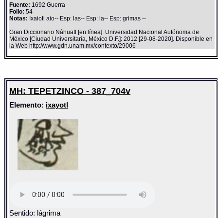
Fuente:
1692 Guerra
Folio:
54
Notas:
Ixaiotl aio-- Esp: las-- Esp: la-- Esp: grimas --
Gran Diccionario Náhuatl [en línea]. Universidad Nacional Autónoma de
México [Ciudad Universitaria, México D.F.]: 2012 [29-08-2020]. Disponible en
la Web http://www.gdn.unam.mx/contexto/29006
MH: TEPETZINCO - 387_704v
Elemento:
ixayotl
Sentido: lágrima