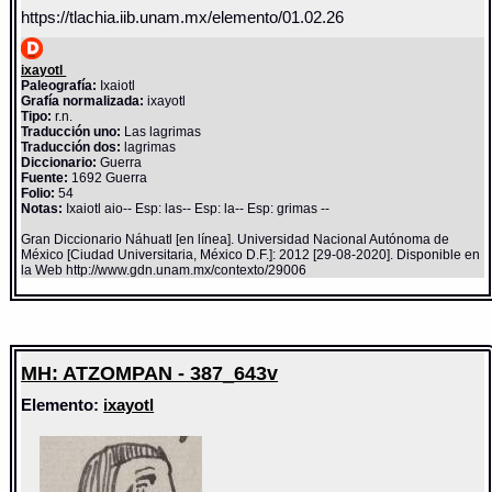
https://tlachia.iib.unam.mx/elemento/01.02.26
ixayotl
Paleografía:
Ixaiotl
Grafía normalizada:
ixayotl
Tipo:
r.n.
Traducción uno:
Las lagrimas
Traducción dos:
lagrimas
Diccionario:
Guerra
Fuente:
1692 Guerra
Folio:
54
Notas:
Ixaiotl aio-- Esp: las-- Esp: la-- Esp: grimas --
Gran Diccionario Náhuatl [en línea]. Universidad Nacional Autónoma de
México [Ciudad Universitaria, México D.F.]: 2012 [29-08-2020]. Disponible en
la Web http://www.gdn.unam.mx/contexto/29006
MH: ATZOMPAN - 387_643v
Elemento:
ixayotl