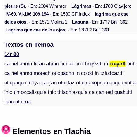
pleurs (S).
- En: 2004 Wimmer
Lágrimas
- En: 1780 Clavijero
IV-69, VI-106 109 194
- En: 1580 CF Index
lagrima que cae
delos ojos.
- En: 1571 Molina 1
Laguna
- En: 17?? Bnf_362
Lagrima que cae de los ojos.
- En: 1780 ? Bnf_361
Textos en Temoa
14r 80
ca nel ahmo tican ahmo ticcuic in choq^ztli in
ixayotl
auh
ca nel ahmo motech oticpacho in colotl in tzitzicaztli
otiquaqualtiloya ca çan otictlaz oticmaxopeuh otiquicxotla
inic timozcalizquia inic titlachiazquia ca çan tetl quahuitl
ipan oticma
Elementos en Tlachia