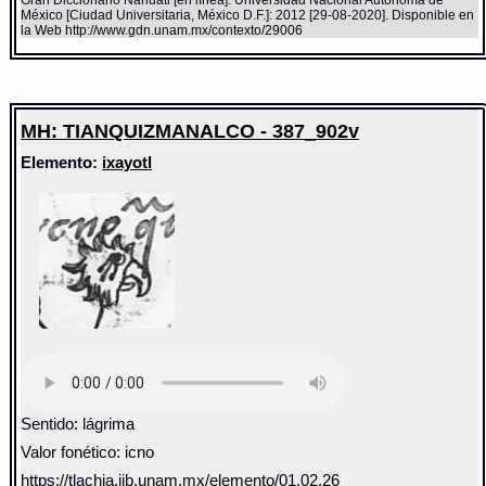
Gran Diccionario Náhuatl [en línea]. Universidad Nacional Autónoma de
México [Ciudad Universitaria, México D.F.]: 2012 [29-08-2020]. Disponible en
la Web http://www.gdn.unam.mx/contexto/29006
MH: TIANQUIZMANALCO - 387_902v
Elemento:
ixayotl
Sentido: lágrima
Valor fonético: icno
https://tlachia.iib.unam.mx/elemento/01.02.26