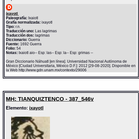
ixayotl
Paleografía:
Ixaiotl
Grafía normalizada:
ixayotl
Tipo:
r.n.
Traducción uno:
Las lagrimas
Traducción dos:
lagrimas
Diccionario:
Guerra
Fuente:
1692 Guerra
Folio:
54
Notas:
Ixaiotl aio-- Esp: las-- Esp: la-- Esp: grimas --
Gran Diccionario Náhuatl [en línea]. Universidad Nacional Autónoma de
México [Ciudad Universitaria, México D.F.]: 2012 [29-08-2020]. Disponible en
la Web http://www.gdn.unam.mx/contexto/29006
MH: TIANQUIZTENCO - 387_546v
Elemento:
ixayotl