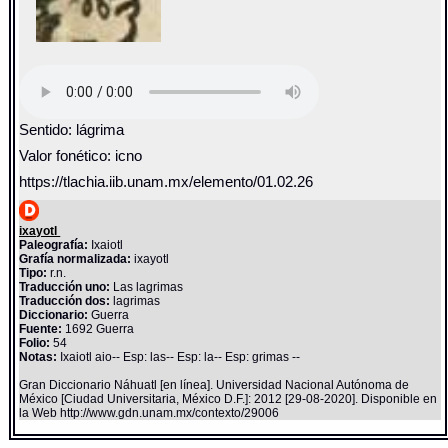
Sentido: lágrima
Valor fonético: icno
https://tlachia.iib.unam.mx/elemento/01.02.26
ixayotl
Paleografía:
Ixaiotl
Grafía normalizada:
ixayotl
Tipo:
r.n.
Traducción uno:
Las lagrimas
Traducción dos:
lagrimas
Diccionario:
Guerra
Fuente:
1692 Guerra
Folio:
54
Notas:
Ixaiotl aio-- Esp: las-- Esp: la-- Esp: grimas --
Gran Diccionario Náhuatl [en línea]. Universidad Nacional Autónoma de
México [Ciudad Universitaria, México D.F.]: 2012 [29-08-2020]. Disponible en
la Web http://www.gdn.unam.mx/contexto/29006