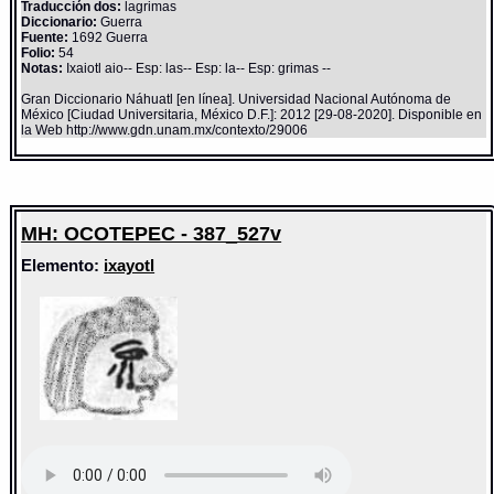
Traducción dos:
lagrimas
Diccionario:
Guerra
Fuente:
1692 Guerra
Folio:
54
Notas:
Ixaiotl aio-- Esp: las-- Esp: la-- Esp: grimas --
Gran Diccionario Náhuatl [en línea]. Universidad Nacional Autónoma de
México [Ciudad Universitaria, México D.F.]: 2012 [29-08-2020]. Disponible en
la Web http://www.gdn.unam.mx/contexto/29006
MH: OCOTEPEC - 387_527v
Elemento:
ixayotl