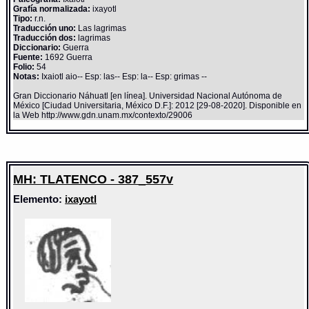
Grafía normalizada:
ixayotl
Tipo:
r.n.
Traducción uno:
Las lagrimas
Traducción dos:
lagrimas
Diccionario:
Guerra
Fuente:
1692 Guerra
Folio:
54
Notas:
Ixaiotl aio-- Esp: las-- Esp: la-- Esp: grimas --
Gran Diccionario Náhuatl [en línea]. Universidad Nacional Autónoma de
México [Ciudad Universitaria, México D.F.]: 2012 [29-08-2020]. Disponible en
la Web http://www.gdn.unam.mx/contexto/29006
MH: TLATENCO - 387_557v
Elemento:
ixayotl