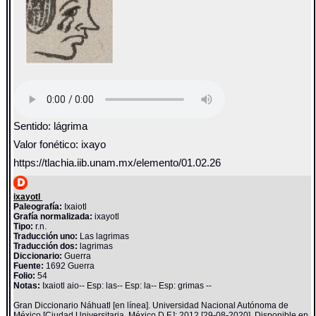
Sentido: lágrima
Valor fonético: ixayo
https://tlachia.iib.unam.mx/elemento/01.02.26
ixayotl
Paleografía:
Ixaiotl
Grafía normalizada:
ixayotl
Tipo:
r.n.
Traducción uno:
Las lagrimas
Traducción dos:
lagrimas
Diccionario:
Guerra
Fuente:
1692 Guerra
Folio:
54
Notas:
Ixaiotl aio-- Esp: las-- Esp: la-- Esp: grimas --
Gran Diccionario Náhuatl [en línea]. Universidad Nacional Autónoma de
México [Ciudad Universitaria, México D.F.]: 2012 [29-08-2020]. Disponible en