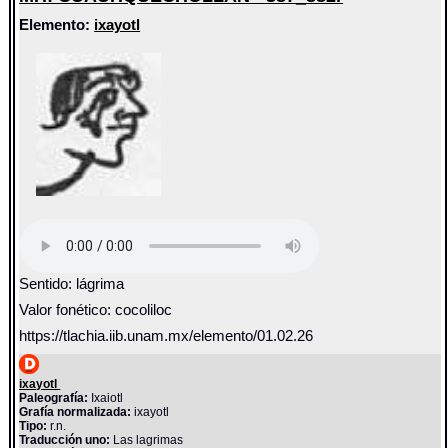
Elemento:
ixayotl
Sentido: lágrima
Valor fonético: cocoliloc
https://tlachia.iib.unam.mx/elemento/01.02.26
ixayotl
Paleografía:
Ixaiotl
Grafía normalizada:
ixayotl
Tipo:
r.n.
Traducción uno:
Las lagrimas