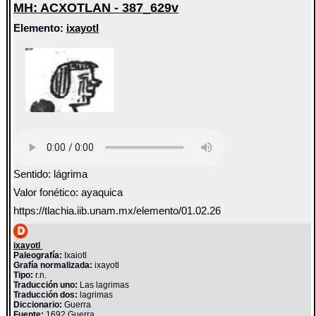
MH: ACXOTLAN - 387_629v
Elemento:
ixayotl
Sentido: lágrima
Valor fonético: ayaquica
https://tlachia.iib.unam.mx/elemento/01.02.26
ixayotl
Paleografía:
Ixaiotl
Grafía normalizada:
ixayotl
Tipo:
r.n.
Traducción uno:
Las lagrimas
Traducción dos:
lagrimas
Diccionario:
Guerra
Fuente:
1692 Guerra