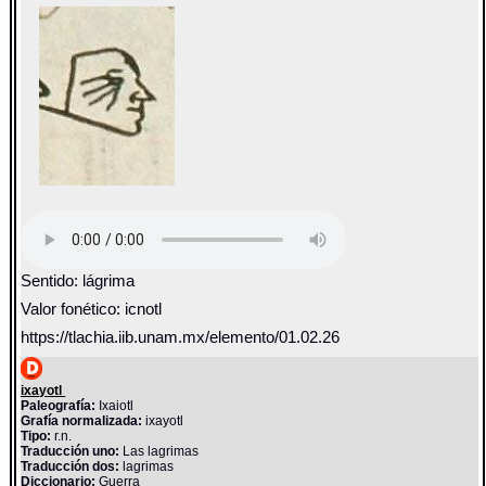
Sentido: lágrima
Valor fonético: icnotl
https://tlachia.iib.unam.mx/elemento/01.02.26
ixayotl
Paleografía:
Ixaiotl
Grafía normalizada:
ixayotl
Tipo:
r.n.
Traducción uno:
Las lagrimas
Traducción dos:
lagrimas
Diccionario:
Guerra