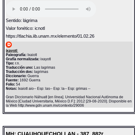
Sentido: lágrima
Valor fonético: icnotl
https://tlachia.iib.unam.mx/elemento/01.02.26
ixayotl
Paleografía:
Ixaiotl
Grafía normalizada:
ixayotl
Tipo:
r.n.
Traducción uno:
Las lagrimas
Traducción dos:
lagrimas
Diccionario:
Guerra
Fuente:
1692 Guerra
Folio:
54
Notas:
Ixaiotl aio-- Esp: las-- Esp: la-- Esp: grimas --
Gran Diccionario Náhuatl [en línea]. Universidad Nacional Autónoma de
México [Ciudad Universitaria, México D.F.]: 2012 [29-08-2020]. Disponible en
la Web http://www.gdn.unam.mx/contexto/29006
MH: CUAUHQUECHOLLAN - 387_882r