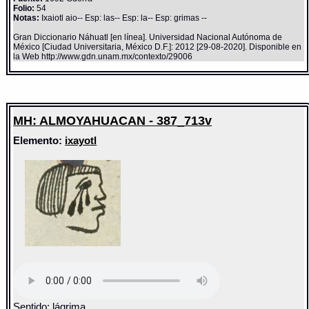
Folio:
54
Notas:
Ixaiotl aio-- Esp: las-- Esp: la-- Esp: grimas --
Gran Diccionario Náhuatl [en línea]. Universidad Nacional Autónoma de
México [Ciudad Universitaria, México D.F.]: 2012 [29-08-2020]. Disponible en
la Web http://www.gdn.unam.mx/contexto/29006
MH: ALMOYAHUACAN - 387_713v
Elemento:
ixayotl
Sentido: lágrima