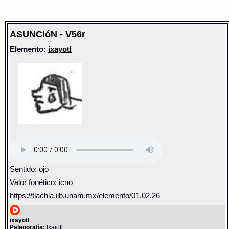
ASUNCIóN - V56r
Elemento:
ixayotl
Sentido: ojo
Valor fonético: icno
https://tlachia.iib.unam.mx/elemento/01.02.26
ixayotl
Paleografía:
Ixaiotl