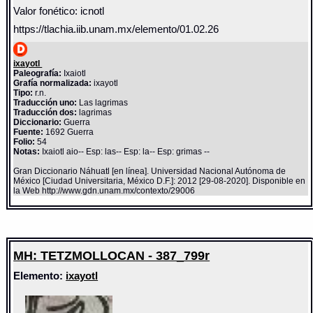
Valor fonético: icnotl
https://tlachia.iib.unam.mx/elemento/01.02.26
ixayotl
Paleografía:
Ixaiotl
Grafía normalizada:
ixayotl
Tipo:
r.n.
Traducción uno:
Las lagrimas
Traducción dos:
lagrimas
Diccionario:
Guerra
Fuente:
1692 Guerra
Folio:
54
Notas:
Ixaiotl aio-- Esp: las-- Esp: la-- Esp: grimas --
Gran Diccionario Náhuatl [en línea]. Universidad Nacional Autónoma de
México [Ciudad Universitaria, México D.F.]: 2012 [29-08-2020]. Disponible en
la Web http://www.gdn.unam.mx/contexto/29006
MH: TETZMOLLOCAN - 387_799r
Elemento:
ixayotl